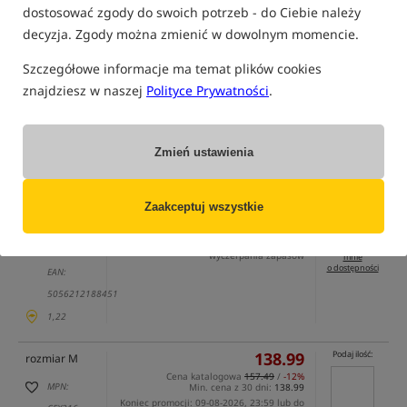
dostosować zgody do swoich potrzeb - do Ciebie należy
decyzja. Zgody można zmienić w dowolnym momencie.
Szczegółowe informacje ma temat plików cookies
znajdziesz w naszej
Polityce Prywatności
.
tylko produkty na
"naszym magazynie"
(część opcji mogła zostać ukryta przez wybrany sposób filtrowania)
Zmień ustawienia
Opcja
Cena PLN
Ilość
138.99
rozmiar S
Brak
Zaakceptuj wszystkie
Cena katalogowa
157.49
/
-12%
produktu
MPN:
Min. cena z 30 dni:
138.99
Koniec promocji: 09-08-2026, 23:59 lub do
powiadom
CFX315
wyczerpania zapasów
mnie
o dostępności
EAN:
5056212188451
1,22
138.99
Podaj ilość:
rozmiar M
Cena katalogowa
157.49
/
-12%
MPN:
Min. cena z 30 dni:
138.99
Koniec promocji: 09-08-2026, 23:59 lub do