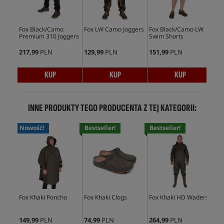
Fox Black/Camo
Fox LW Camo Joggers
Fox Black/Camo LW
Fox
Premium 310 Joggers
Swim Shorts
Pre
217,99
PLN
129,99
PLN
151,99
PLN
217
KUP
KUP
KUP
INNE PRODUKTY TEGO PRODUCENTA Z TEJ KATEGORII:
Nowość!
Bestseller!
Bestseller!
Bes
Fox Khaki Poncho
Fox Khaki Clogs
Fox Khaki HD Waders
Fox
Sli
149,99
PLN
74,99
PLN
264,99
PLN
86,