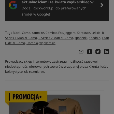
aktualnościami ze świata wędkarskiego?
Dodaj Rockworld.pl do preferowanych
źródeł w Google!
Tagi:
,
,
,
,
,
,
,
,
Black
Camo
camolite
Combat
Fox
Joggers
Karpiowe
Lekkie
R-
,
,
,
,
Series 1 Man XL Camo
R-Series 2 Man XL Camo
spodenki
Spodnie
Titan
,
,
Hide XL Camo
Ubrania
wędkarskie
Prowadzący sklep internetowy zastrzega możliwość czasowej
niedostępności oferowanych towarów w żądanej przez Klienta ilości,
kolorystyce lub rozmiarze.