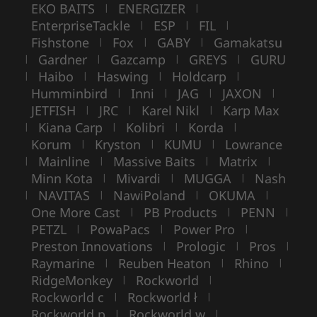
EKO BAITS
ENERGIZER
|
|
EnterpriseTackle
ESP
FIL
|
|
|
Fishstone
Fox
GABY
Gamakatsu
|
|
|
Gardner
Gazcamp
GREYS
GURU
|
|
|
|
Haibo
Haswing
Holdcarp
|
|
|
|
Humminbird
Inni
JAG
JAXON
|
|
|
|
JETFISH
JRC
Karel Nikl
Karp Max
|
|
|
Kiana Carp
Kolibri
Korda
|
|
|
|
Korum
Kryston
KUMU
Lowrance
|
|
|
Mainline
Massive Baits
Matrix
|
|
|
|
Minn Kota
Mivardi
MUGGA
Nash
|
|
|
NAVITAS
NawiPoland
OKUMA
|
|
|
|
One More Cast
PB Products
PENN
|
|
|
PETZL
PowaPacs
Power Pro
|
|
|
Preston Innovations
Prologic
Pros
|
|
|
Raymarine
Reuben Heaton
Rhino
|
|
|
RidgeMonkey
Rockworld
|
|
Rockworld c
Rockworld ł
|
|
Rockworld p
Rockworld w
|
|