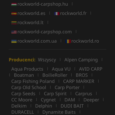
rockworld-carpshop.hu
|
rockworld.es
rockworld.fr
|
|
rockworld.lt
|
rockworld-carpshop.com
|
rockworld.com.ua
rockworld.ro
|
Producenci:
Wszyscy
Alpen Camping
|
|
Aqua Products
Aqua VU
AVID CARP
|
|
Boatman
BoilieRoller
BROS
|
|
|
|
Carp Fishing Poland
CARP MARKER
|
|
Carp Old School
Carp Porter
|
|
Carp Seeds
Carp Spirit
Carprus
|
|
|
CC Moore
Cygnet
DAM
Deeper
|
|
|
|
Delkim
Delphin
DUDI BAIT
|
|
|
DURACELL
Dynamite Baits
|
|