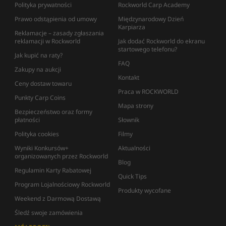
Polityka prywatności
Rockworld Carp Academy
Prawo odstąpienia od umowy
Międzynarodowy Dzień
Karpiarza
Reklamacje – zasady zgłaszania
reklamacji w Rockworld
Jak dodać Rockworld do ekranu
startowego telefonu?
Jak kupić na raty?
FAQ
Zakupy na aukcji
Kontakt
Ceny dostaw towaru
Praca w ROCKWORLD
Punkty Carp Coins
Mapa strony
Bezpieczeństwo oraz formy
płatności
Słownik
Polityka cookies
Filmy
Wyniki Konkursów+
Aktualności
organizowanych przez Rockworld
Blog
Regulamin Karty Rabatowej
Quick Tips
Program Lojalnościowy Rockworld
Produkty wycofane
Weekend z Darmową Dostawą
Śledź swoje zamówienia