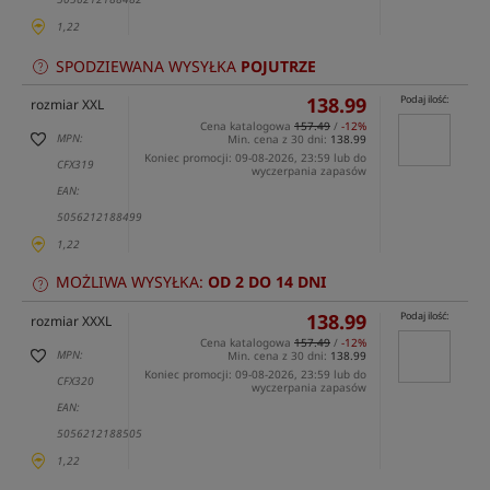
1,22
SPODZIEWANA WYSYŁKA
POJUTRZE
138.99
Podaj ilość:
rozmiar XXL
Cena katalogowa
157.49
/
-12%
MPN:
Min. cena z 30 dni:
138.99
Koniec promocji: 09-08-2026, 23:59 lub do
CFX319
wyczerpania zapasów
EAN:
5056212188499
1,22
MOŻLIWA WYSYŁKA:
OD 2 DO 14 DNI
138.99
Podaj ilość:
rozmiar XXXL
Cena katalogowa
157.49
/
-12%
MPN:
Min. cena z 30 dni:
138.99
Koniec promocji: 09-08-2026, 23:59 lub do
CFX320
wyczerpania zapasów
EAN:
5056212188505
1,22