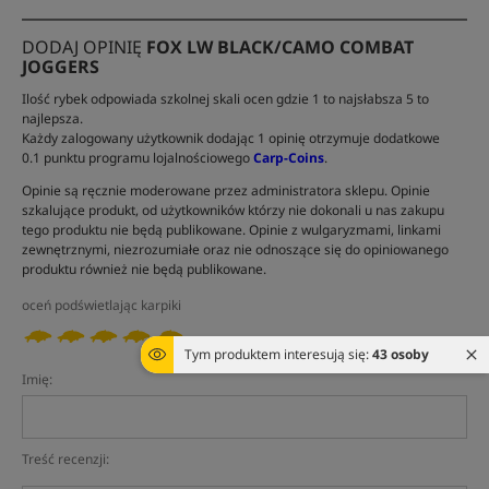
DODAJ OPINIĘ
FOX LW BLACK/CAMO COMBAT
JOGGERS
Ilość rybek odpowiada szkolnej skali ocen gdzie 1 to najsłabsza 5 to
najlepsza.
Każdy zalogowany użytkownik dodając 1 opinię otrzymuje dodatkowe
0.1 punktu programu lojalnościowego
Carp-Coins
.
Opinie są ręcznie moderowane przez administratora sklepu. Opinie
szkalujące produkt, od użytkowników którzy nie dokonali u nas zakupu
tego produktu nie będą publikowane. Opinie z wulgaryzmami, linkami
zewnętrznymi, niezrozumiałe oraz nie odnoszące się do opiniowanego
produktu również nie będą publikowane.
oceń podświetlając karpiki
Tym produktem interesują się:
43 osoby
Imię:
Treść recenzji: