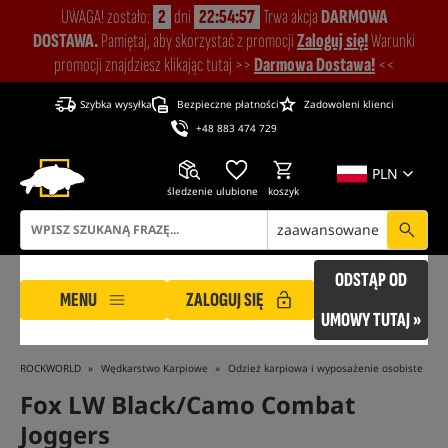
UWAGA! zostało:
2
dni
22:54:56
Trwa akcja
DARMOWA
DOSTAWA.
Pamiętaj, aby skorzystać z promocji
Zaloguj się!
Warunki
promocji znajdziesz klikając tutaj >>
Darmowa Dostawa!
<<
Szybka wysyłka
Bezpieczne płatności
Zadowoleni klienci
+48 883 474 729
PLN
śledzenie
ulubione
koszyk
zaawansowane
ODSTĄP OD
MENU
ZALOGUJ SIĘ
UMOWY TUTAJ »
ROCKWORLD
Wędkarstwo Karpiowe
Odzież karpiowa i wyposażenie osobiste
Fox LW Black/Camo Combat
Joggers