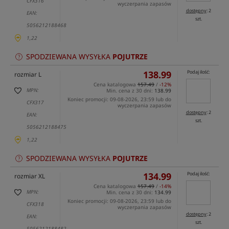
CFX316
wyczerpania zapasów
dostępny
: 2
EAN:
szt.
5056212188468
1,22
SPODZIEWANA WYSYŁKA
POJUTRZE
138.99
Podaj ilość:
rozmiar L
Cena katalogowa
157.49
/
-12%
MPN:
Min. cena z 30 dni:
138.99
Koniec promocji: 09-08-2026, 23:59 lub do
CFX317
wyczerpania zapasów
dostępny
: 2
EAN:
szt.
5056212188475
1,22
SPODZIEWANA WYSYŁKA
POJUTRZE
134.99
Podaj ilość:
rozmiar XL
Cena katalogowa
157.49
/
-14%
MPN:
Min. cena z 30 dni:
134.99
Koniec promocji: 09-08-2026, 23:59 lub do
CFX318
wyczerpania zapasów
dostępny
: 2
EAN:
szt.
5056212188482