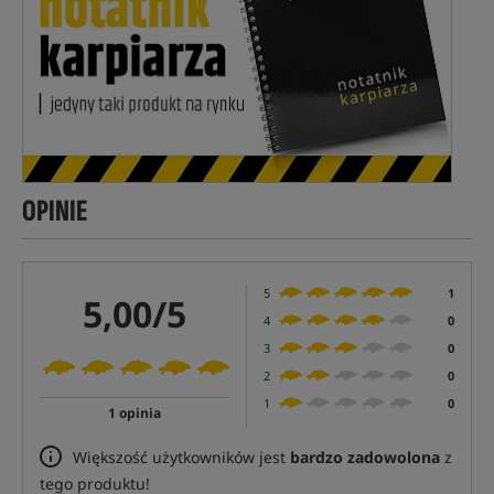
OPINIE
5
1
5,00/5
4
0
3
0
2
0
1
0
1 opinia
Większość użytkowników jest
bardzo zadowolona
z
tego produktu!