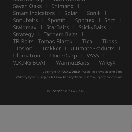
Seven Oaks
Shimano
|
|
Smart Indicators
Solar
Sonik
|
|
|
Sonubaits
Spomb
Sportex
Spro
|
|
|
|
Stalomax
StarBaits
StickyBaits
|
|
|
Strategy
Tandem Baits
|
|
TB Baits - Tomas Blazek
Tica
Tiross
|
|
Toslon
Trakker
UltimateProducts
|
|
|
|
Ultimatron
UnderCarp
VASS
|
|
|
VIKING BOAT
WarmuzBaits
WileyX
|
|
Copyright ©
ROCKWORLD
- Wszelkie prawa zastrzeżone.
Wykorzystywanie zdjęć i tekstów bez uzyskania pisemnej zgody zabronione.
© Rockworld 2004 - 2026