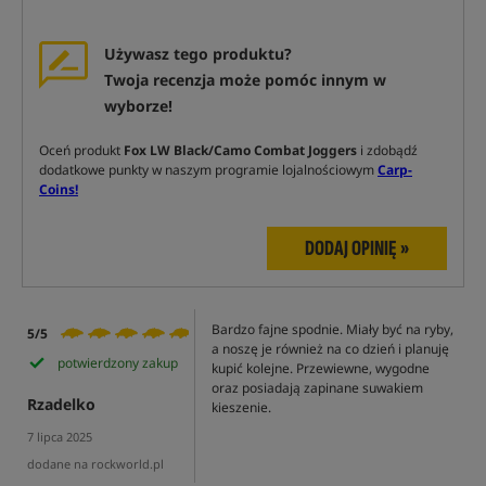
Używasz tego produktu?
Twoja recenzja może pomóc innym w
wyborze!
Oceń produkt
Fox LW Black/Camo Combat Joggers
i zdobądź
dodatkowe punkty w naszym programie lojalnościowym
Carp-
Coins!
DODAJ OPINIĘ »
Bardzo fajne spodnie. Miały być na ryby,
5/5
a noszę je również na co dzień i planuję
potwierdzony zakup
kupić kolejne. Przewiewne, wygodne
oraz posiadają zapinane suwakiem
Rzadelko
kieszenie.
7 lipca 2025
dodane na rockworld.pl