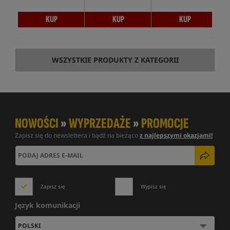
KUP
KUP
KUP
WSZYSTKIE PRODUKTY Z KATEGORII
NOWOŚCI
»
WYPRZEDAŻE
»
PROMOCJE
Zapisz się do newslettera i bądź na bieżąco
z najlepszymi okazjami!
Zapisz się
Wypisz się
Język komunikacji