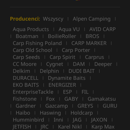
Producenci:
Wszyscy
Alpen Camping
|
|
Aqua Products
Aqua VU
AVID CARP
|
|
Boatman
BoilieRoller
BROS
|
|
|
|
Carp Fishing Poland
CARP MARKER
|
|
Carp Old School
Carp Porter
|
|
Carp Seeds
Carp Spirit
Carprus
|
|
|
CC Moore
Cygnet
DAM
Deeper
|
|
|
|
Delkim
Delphin
DUDI BAIT
|
|
|
DURACELL
Dynamite Baits
|
|
EKO BAITS
ENERGIZER
|
|
EnterpriseTackle
ESP
FIL
|
|
|
Fishstone
Fox
GABY
Gamakatsu
|
|
|
Gardner
Gazcamp
GREYS
GURU
|
|
|
|
Haibo
Haswing
Holdcarp
|
|
|
|
Humminbird
Inni
JAG
JAXON
|
|
|
|
JETFISH
JRC
Karel Nikl
Karp Max
|
|
|