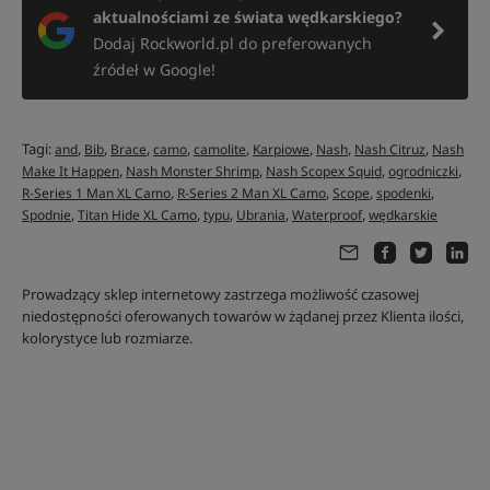
aktualnościami ze świata wędkarskiego?
Dodaj Rockworld.pl do preferowanych
źródeł w Google!
Tagi:
,
,
,
,
,
,
,
,
and
Bib
Brace
camo
camolite
Karpiowe
Nash
Nash Citruz
Nash
,
,
,
,
Make It Happen
Nash Monster Shrimp
Nash Scopex Squid
ogrodniczki
,
,
,
,
R-Series 1 Man XL Camo
R-Series 2 Man XL Camo
Scope
spodenki
,
,
,
,
,
Spodnie
Titan Hide XL Camo
typu
Ubrania
Waterproof
wędkarskie
Prowadzący sklep internetowy zastrzega możliwość czasowej
niedostępności oferowanych towarów w żądanej przez Klienta ilości,
kolorystyce lub rozmiarze.