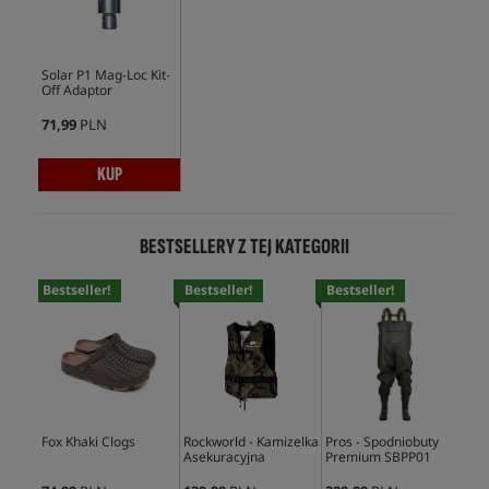
Solar P1 Mag-Loc Kit-
Off Adaptor
71,99
PLN
KUP
BESTSELLERY Z TEJ KATEGORII
Bestseller!
Bestseller!
Bestseller!
Bes
Fox Khaki Clogs
Rockworld - Kamizelka
Pros - Spodniobuty
Fox
Asekuracyjna
Premium SBPP01
Sli