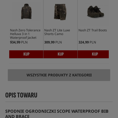
Nash Zero Tolerance
Nash ZT Lite Luxe
Nash ZT Trail Boots
Nas
Helluva 3 in 1
Shorts Camo
Win
Waterproof Jacket
Ca
CAMO
934,99
PLN
309,99
PLN
324,99
PLN
409
KUP
KUP
KUP
WSZYSTKIE PRODUKTY Z KATEGORII
OPIS TOWARU
SPODNIE OGRODNICZKI SCOPE WATERPROOF BIB
AND BRACE