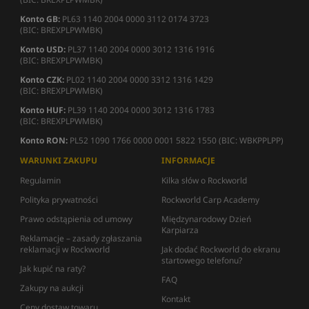
Konto GB:
PL63 1140 2004 0000 3112 0174 3723
(BIC: BREXPLPWMBK)
Konto USD:
PL37 1140 2004 0000 3012 1316 1916
(BIC: BREXPLPWMBK)
Konto CZK:
PL02 1140 2004 0000 3312 1316 1429
(BIC: BREXPLPWMBK)
Konto HUF:
PL39 1140 2004 0000 3012 1316 1783
(BIC: BREXPLPWMBK)
Konto RON:
PL52 1090 1766 0000 0001 5822 1550 (BIC: WBKPPLPP)
WARUNKI ZAKUPU
INFORMACJE
Regulamin
Kilka słów o Rockworld
Polityka prywatności
Rockworld Carp Academy
Prawo odstąpienia od umowy
Międzynarodowy Dzień
Karpiarza
Reklamacje – zasady zgłaszania
reklamacji w Rockworld
Jak dodać Rockworld do ekranu
startowego telefonu?
Jak kupić na raty?
FAQ
Zakupy na aukcji
Kontakt
Ceny dostaw towaru