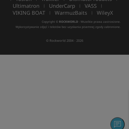
Ultimatron
UnderCarp
VASS
|
|
|
VIKING BOAT
WarmuzBaits
WileyX
|
|
Copyright ©
ROCKWORLD
- Wszelkie prawa zastrzeżone.
Wykorzystywanie zdjęć i tekstów bez uzyskania pisemnej zgody zabronione.
© Rockworld 2004 - 2026