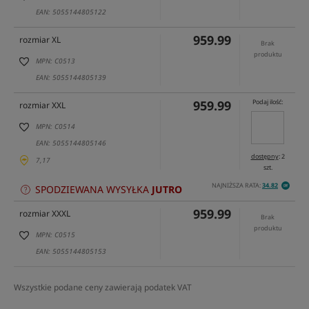
EAN: 5055144805122
959.99
rozmiar XL
Brak
produktu
MPN: C0513
EAN: 5055144805139
959.99
Podaj ilość:
rozmiar XXL
MPN: C0514
EAN: 5055144805146
dostępny
: 2
7,17
szt.
NAJNIŻSZA RATA:
34.82
SPODZIEWANA WYSYŁKA
JUTRO
959.99
rozmiar XXXL
Brak
produktu
MPN: C0515
EAN: 5055144805153
Wszystkie podane ceny zawierają podatek VAT