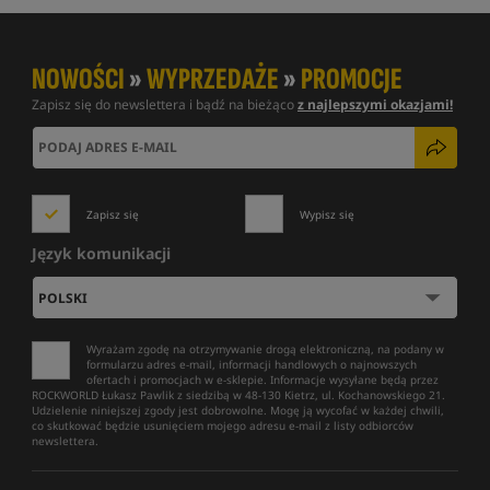
NOWOŚCI
»
WYPRZEDAŻE
»
PROMOCJE
Zapisz się do newslettera i bądź na bieżąco
z najlepszymi okazjami!
Zapisz się
Wypisz się
Język komunikacji
Wyrażam zgodę na otrzymywanie drogą elektroniczną, na podany w
formularzu adres e-mail, informacji handlowych o najnowszych
ofertach i promocjach w e-sklepie. Informacje wysyłane będą przez
ROCKWORLD Łukasz Pawlik z siedzibą w 48-130 Kietrz, ul. Kochanowskiego 21.
Udzielenie niniejszej zgody jest dobrowolne. Mogę ją wycofać w każdej chwili,
co skutkować będzie usunięciem mojego adresu e-mail z listy odbiorców
newslettera.