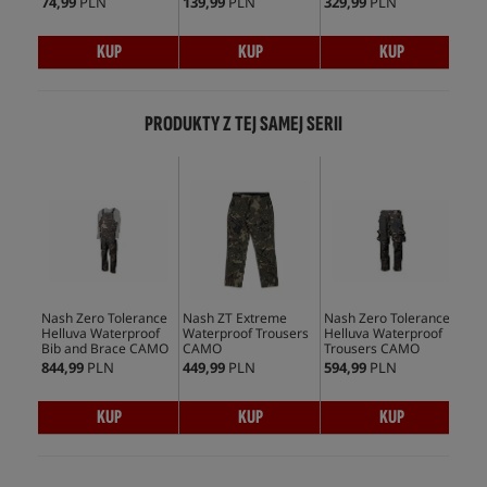
74,99
PLN
139,99
PLN
329,99
PLN
83,
KUP
KUP
KUP
PRODUKTY Z TEJ SAMEJ SERII
Nash Zero Tolerance
Nash ZT Extreme
Nash Zero Tolerance
Nas
Helluva Waterproof
Waterproof Trousers
Helluva Waterproof
Nor
Bib and Brace CAMO
CAMO
Trousers CAMO
844,99
PLN
449,99
PLN
594,99
PLN
409
KUP
KUP
KUP