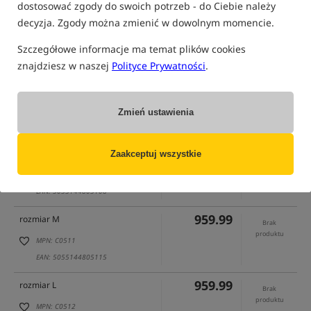
dostosować zgody do swoich potrzeb - do Ciebie należy
decyzja. Zgody można zmienić w dowolnym momencie.
Szczegółowe informacje ma temat plików cookies
znajdziesz w naszej
Polityce Prywatności
.
tylko produkty na
"naszym magazynie"
(część opcji mogła zostać ukryta przez wybrany sposób filtrowania)
Zmień ustawienia
Opcja
Cena PLN
Ilość
959.99
rozmiar S
Zaakceptuj wszystkie
Brak
produktu
MPN: C0510
EAN: 5055144805108
959.99
rozmiar M
Brak
produktu
MPN: C0511
EAN: 5055144805115
959.99
rozmiar L
Brak
produktu
MPN: C0512