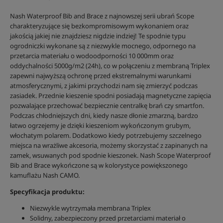
Nash Waterproof Bib and Brace z najnowszej serii ubrań Scope
charakteryzujące się bezkompromisowym wykonaniem oraz
jakością jakiej nie znajdziesz nigdzie indziej! Te spodnie typu
ogrodniczki wykonane są z niezwykle mocnego, odpornego na
przetarcia materiału o wodoodporności 10 000mm oraz
oddychalności 5000g/m2 (24h), co w połączeniu z membraną Triplex
zapewni najwyższą ochronę przed ekstremalnymi warunkami
atmosferycznymi, z jakimi przychodzi nam się zmierzyć podczas
zasiadek. Przednie kieszenie spodni posiadają magnetyczne zapięcia
pozwalające przechować bezpiecznie centralkę brań czy smartfon.
Podczas chłodniejszych dni, kiedy nasze dłonie zmarzną, bardzo
łatwo ogrzejemy je dzięki kieszeniom wykończonym grubym,
włochatym polarem. Dodatkowo kiedy potrzebujemy szczelnego
miejsca na wrażliwe akcesoria, możemy skorzystać z zapinanych na
zamek, wsuwanych pod spodnie kieszonek. Nash Scope Waterproof
Bib and Brace wykończone są w kolorystyce powiększonego
kamuflażu Nash CAMO.
Specyfikacja produktu:
Niezwykle wytrzymała membrana Triplex
Solidny, zabezpieczony przed przetarciami materiał o