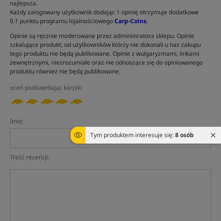
najlepsza.
Każdy zalogowany użytkownik dodając 1 opinię otrzymuje dodatkowe
0.1 punktu programu lojalnościowego
Carp-Coins
.
Opinie są ręcznie moderowane przez administratora sklepu. Opinie
szkalujące produkt, od użytkowników którzy nie dokonali u nas zakupu
tego produktu nie będą publikowane. Opinie z wulgaryzmami, linkami
zewnętrznymi, niezrozumiałe oraz nie odnoszące się do opiniowanego
produktu również nie będą publikowane.
oceń podświetlając karpiki
Imię:
Tym produktem interesuje się:
8 osób
Treść recenzji: