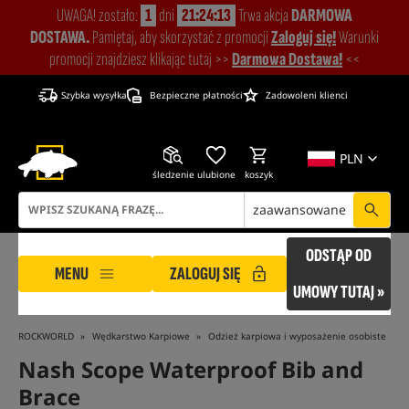
UWAGA! zostało:
1
dni
21:24:12
Trwa akcja
DARMOWA
DOSTAWA.
Pamiętaj, aby skorzystać z promocji
Zaloguj się!
Warunki
promocji znajdziesz klikając tutaj >>
Darmowa Dostawa!
<<
Szybka wysyłka
Bezpieczne płatności
Zadowoleni klienci
PLN
śledzenie
ulubione
koszyk
zaawansowane
ODSTĄP OD
MENU
ZALOGUJ SIĘ
UMOWY TUTAJ »
ROCKWORLD
Wędkarstwo Karpiowe
Odzież karpiowa i wyposażenie osobiste
Nash Scope Waterproof Bib and
Brace