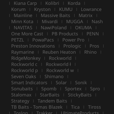
Kiana Carp
Kolibri
Korda
|
|
|
|
Korum
Kryston
KUMU
Lowrance
|
|
|
Mainline
Massive Baits
Matrix
|
|
|
|
Minn Kota
Mivardi
MUGGA
Nash
|
|
|
NAVITAS
NawiPoland
OKUMA
|
|
|
|
One More Cast
PB Products
PENN
|
|
|
PETZL
PowaPacs
Power Pro
|
|
|
Preston Innovations
Prologic
Pros
|
|
|
Raymarine
Reuben Heaton
Rhino
|
|
|
RidgeMonkey
Rockworld
|
|
Rockworld c
Rockworld ł
|
|
Rockworld p
Rockworld w
|
|
Seven Oaks
Shimano
|
|
Smart Indicators
Solar
Sonik
|
|
|
Sonubaits
Spomb
Sportex
Spro
|
|
|
|
Stalomax
StarBaits
StickyBaits
|
|
|
Strategy
Tandem Baits
|
|
TB Baits - Tomas Blazek
Tica
Tiross
|
|
Toslon
Trakker
UltimateProducts
|
|
|
|