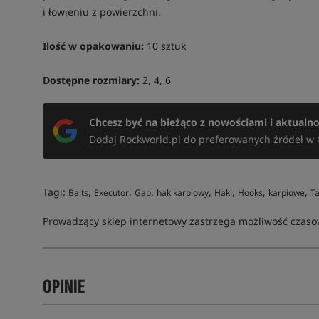
i łowieniu z powierzchni.
Ilość w opakowaniu:
10 sztuk
Dostępne rozmiary:
2, 4, 6
Chcesz być na bieżąco z nowościami i aktualn
Dodaj Rockworld.pl do preferowanych źródeł w 
Tagi:
,
,
,
,
,
,
,
Baits
Executor
Gap
hak karpiowy
Haki
Hooks
karpiowe
T
Prowadzący sklep internetowy zastrzega możliwość czasow
OPINIE