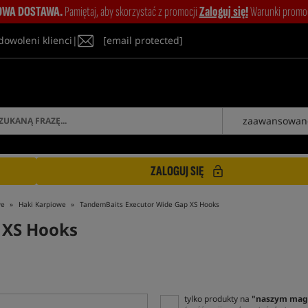
WA DOSTAWA.
Pamiętaj, aby skorzystać z promocji
Zaloguj się!
Warunki promocj
dowoleni klienci
|
[email protected]
zaawansowan
ZALOGUJ SIĘ
we
Haki Karpiowe
TandemBaits Executor Wide Gap XS Hooks
 XS Hooks
tylko produkty na
"naszym mag