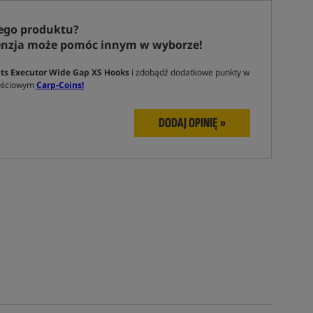
ego produktu?
enzja może pomóc innym w wyborze!
ts Executor Wide Gap XS Hooks
i zdobądź dodatkowe punkty w
nościowym
Carp-Coins!
DODAJ OPINIĘ »