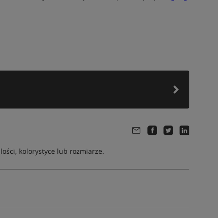
ści, kolorystyce lub rozmiarze.
Tym produktem interesuje się:
11 osób