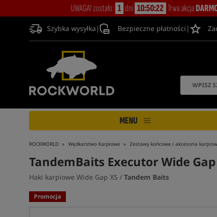
UWAGA! zostało:
1
dni
10:50:22
Trwa akcja
DARMO
Szybka wysyłka
|
Bezpieczne płatności
|
Za
MENU
ROCKWORLD
Wędkarstwo Karpiowe
Zestawy końcowe i akcesoria karpio
TandemBaits Executor Wide Gap
Haki karpiowe Wide Gap XS /
Tandem Baits
Promocja