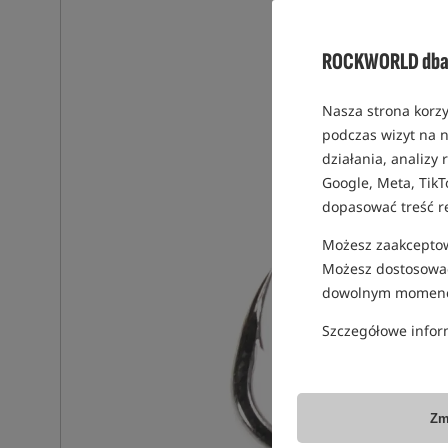
ROCKWORLD dba 
Nasza strona korzy
podczas wizyt na n
działania, analizy
Google, Meta, TikT
dopasować treść r
Możesz zaakceptowa
Możesz dostosować
dowolnym momenc
Szczegółowe infor
Zm