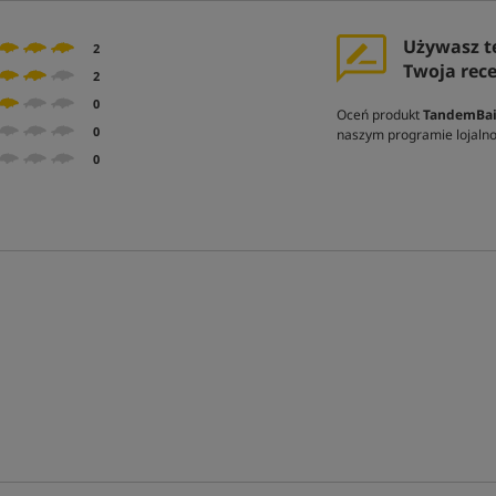
Używasz t
2
Twoja rec
2
0
Oceń produkt
TandemBai
0
naszym programie lojal
0