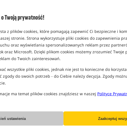
(część opcji mogła zostać ukryta prze
Opcja
Cena PLN
o Twoją prywatność!
rozmiar 2
MPN: 04410
sta z plików cookies, które pomagają zapewnić Ci bezpieczne i ko
EAN: 5907666682470
aszej stronie. Strona wykorzystuje pliki cookies do zapewnienia p
 ruchu oraz wyświetlania spersonalizowanych reklam przez partneró
rozmiar 4
ok oraz Microsoft. Dzięki plikom cookies możemy zrozumieć Twoje p
MPN: 04411
eklam do Twoich zainteresowań.
Koniec pro
EAN: 5907666682487
ć wszystkie pliki cookies, jednak nie jest to konieczne do korzysta
0,14
 zgody do swoich potrzeb - do Ciebie należy decyzja. Zgody możn
SPODZIEWANA WYSYŁKA
J
ie.
rozmiar 6
macje ma temat plików cookies znajdziesz w naszej
Polityce Prywat
MPN: 04412
EAN: 5907666682494
ień ustawienia
Zaakceptuj wszy
Wszystkie podane ceny zawierają pod