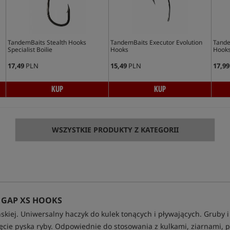
TandemBaits Stealth Hooks
TandemBaits Executor Evolution
Tande
Specialist Boilie
Hooks
Hook
17,49
PLN
15,49
PLN
17,99
KUP
KUP
WSZYSTKIE PRODUKTY Z KATEGORII
 GAP XS HOOKS
skiej. Uniwersalny haczyk do kulek tonących i pływających. Gruby i
ęcie pyska ryby. Odpowiednie do stosowania z kulkami, ziarnami,