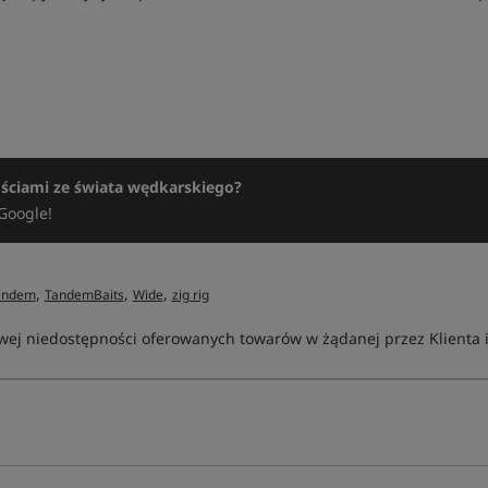
ościami ze świata wędkarskiego?
Google!
,
,
,
andem
TandemBaits
Wide
zig rig
ej niedostępności oferowanych towarów w żądanej przez Klienta ilo