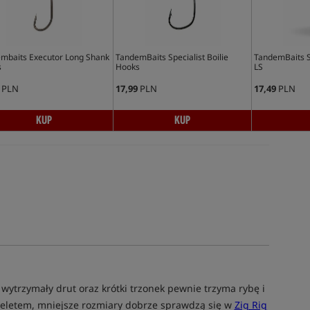
mbaits Executor Long Shank
TandemBaits Specialist Boilie
TandemBaits S
s
Hooks
LS
PLN
17,99
PLN
17,49
PLN
KUP
KUP
 wytrzymały drut oraz krótki trzonek pewnie trzyma rybę i
 peletem, mniejsze rozmiary dobrze sprawdzą się w
Zig Rig