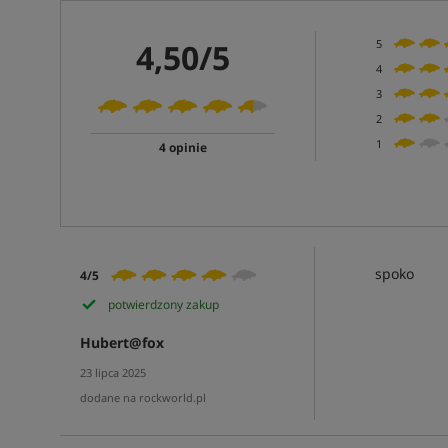
4,50/5
5
4
3
2
1
4 opinie
spoko
4/5
potwierdzony zakup
Hubert@fox
23 lipca 2025
dodane na rockworld.pl