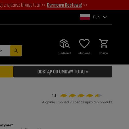
i znajdziesz klikając tutaj >>
Darmowa Dostawa!
<<
PLN
e
śledzenie
ulubione
koszyk
ODSTĄP OD UMOWY TUTAJ »
4,5
4 opinie | ponad 70 osób kupiło ten produkt
azynie"