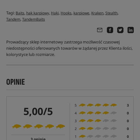
Tagi:
,
,
,
,
,
,
,
Baits
hak karpiowy
Haki
Hooks
karpiowe
Kraken
Stealth
,
Tandem
TandemBaits
Prowadzący sklep internetowy zastrzega możliwość czasowej
niedostępności oferowanych towarów w żądanej przez Klienta ilości,
kolorystyce lub rozmiarze.
OPINIE
5
3
5,00/5
4
0
3
0
2
0
1
0
3 opinie