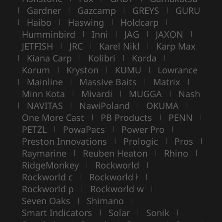
Gardner
Gazcamp
GREYS
GURU
|
|
|
|
Haibo
Haswing
Holdcarp
|
|
|
|
Humminbird
Inni
JAG
JAXON
|
|
|
|
JETFISH
JRC
Karel Nikl
Karp Max
|
|
|
Kiana Carp
Kolibri
Korda
|
|
|
|
Korum
Kryston
KUMU
Lowrance
|
|
|
Mainline
Massive Baits
Matrix
|
|
|
|
Minn Kota
Mivardi
MUGGA
Nash
|
|
|
NAVITAS
NawiPoland
OKUMA
|
|
|
|
One More Cast
PB Products
PENN
|
|
|
PETZL
PowaPacs
Power Pro
|
|
|
Preston Innovations
Prologic
Pros
|
|
|
Raymarine
Reuben Heaton
Rhino
|
|
|
RidgeMonkey
Rockworld
|
|
Rockworld c
Rockworld ł
|
|
Rockworld p
Rockworld w
|
|
Seven Oaks
Shimano
|
|
Smart Indicators
Solar
Sonik
|
|
|