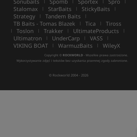
Sonubaits
Spomb
Sportex
Spro
|
|
|
|
Stalomax
StarBaits
StickyBaits
|
|
|
Strategy
Tandem Baits
|
|
TB Baits - Tomas Blazek
Tica
Tiross
|
|
Toslon
Trakker
UltimateProducts
|
|
|
|
Ultimatron
UnderCarp
VASS
|
|
|
VIKING BOAT
WarmuzBaits
WileyX
|
|
Copyright ©
ROCKWORLD
- Wszelkie prawa zastrzeżone.
Wykorzystywanie zdjęć i tekstów bez uzyskania pisemnej zgody zabronione.
© Rockworld 2004 - 2026