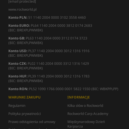
[email protected]
www.rockworld.pl
Konto PLN:
51 1140 2004 0000 3102 3558 4460
Konto EURO:
PL64 1140 2004 0000 3812 0174 2683
(BIC: BREXPLPWMBK)
Konto GB:
PL63 1140 2004 0000 3112 0174 3723
(BIC: BREXPLPWMBK)
Konto USD:
PL37 1140 2004 0000 3012 1316 1916
(BIC: BREXPLPWMBK)
Konto CZK:
PL02 1140 2004 0000 3312 1316 1429
(BIC: BREXPLPWMBK)
Konto HUF:
PL39 1140 2004 0000 3012 1316 1783
(BIC: BREXPLPWMBK)
Konto RON:
PL52 1090 1766 0000 0001 5822 1550 (BIC: WBKPPLPP)
WARUNKI ZAKUPU
INFORMACJE
Regulamin
Kilka słów o Rockworld
Polityka prywatności
Rockworld Carp Academy
Prawo odstąpienia od umowy
Międzynarodowy Dzień
Karpiarza