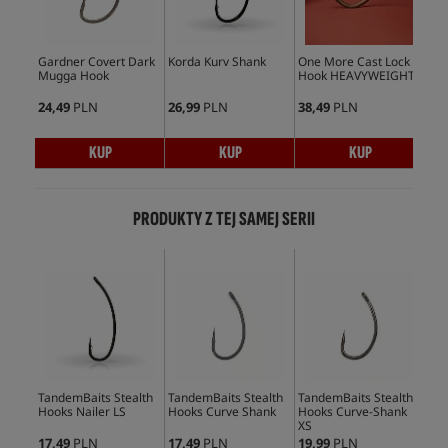
Gardner Covert Dark
Korda Kurv Shank
One More Cast Lock
Kor
Mugga Hook
Hook HEAVYWEIGHT
Ho
24,49
PLN
26,99
PLN
38,49
PLN
28,
KUP
KUP
KUP
PRODUKTY Z TEJ SAMEJ SERII
TandemBaits Stealth
TandemBaits Stealth
TandemBaits Stealth
Tan
Hooks Nailer LS
Hooks Curve Shank
Hooks Curve-Shank
Ho
XS
17,49
PLN
17,49
PLN
19,99
PLN
19,