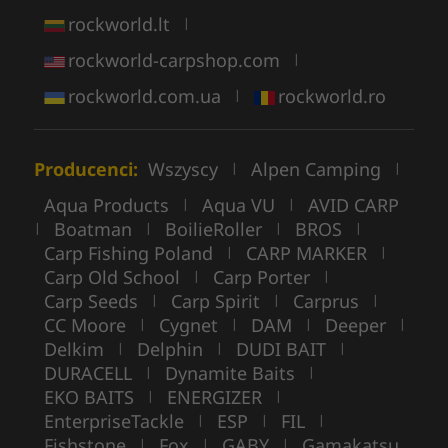
rockworld.lt
|
rockworld-carpshop.com
|
rockworld.com.ua
rockworld.ro
|
Producenci:
Wszyscy
Alpen Camping
|
|
Aqua Products
Aqua VU
AVID CARP
|
|
Boatman
BoilieRoller
BROS
|
|
|
|
Carp Fishing Poland
CARP MARKER
|
|
Carp Old School
Carp Porter
|
|
Carp Seeds
Carp Spirit
Carprus
|
|
|
CC Moore
Cygnet
DAM
Deeper
|
|
|
|
Delkim
Delphin
DUDI BAIT
|
|
|
DURACELL
Dynamite Baits
|
|
EKO BAITS
ENERGIZER
|
|
EnterpriseTackle
ESP
FIL
|
|
|
Fishstone
Fox
GABY
Gamakatsu
|
|
|