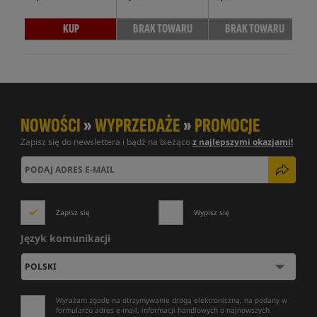
KUP
BRAK TOWARU
BRAK TOWARU
NOWOŚCI
»
WYPRZEDAŻE
»
PROMOCJE
Zapisz się do newslettera i bądź na bieżąco
z najlepszymi okazjami!
Zapisz się
Wypisz się
Język komunikacji
Wyrażam zgodę na otrzymywanie drogą elektroniczną, na podany w
formularzu adres e-mail, informacji handlowych o najnowszych