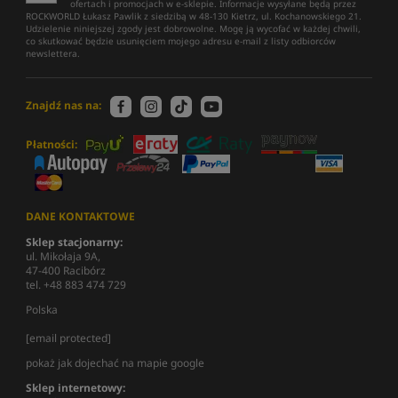
ofertach i promocjach w e-sklepie. Informacje wysyłane będą przez
ROCKWORLD Łukasz Pawlik z siedzibą w 48-130 Kietrz, ul. Kochanowskiego 21.
Udzielenie niniejszej zgody jest dobrowolne. Mogę ją wycofać w każdej chwili,
co skutkować będzie usunięciem mojego adresu e-mail z listy odbiorców
newslettera.
Znajdź nas na:
Płatności:
DANE KONTAKTOWE
Sklep stacjonarny:
ul. Mikołaja 9A,
47-400 Racibórz
tel. +48 883 474 729
Polska
[email protected]
pokaż jak dojechać na mapie google
Sklep internetowy: