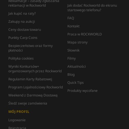
Reklamacje – zasady zgłaszania
reklamacji w Rockworld
Jak dodać Rockworld do ekranu
startowego telefonu?
Jak kupić na raty?
FAQ
Zakupy na aukcji
Kontakt
Ceny dostaw towaru
Praca w ROCKWORLD
Punkty Carp Coins
Mapa strony
Bezpieczeństwo oraz formy
płatności
Słownik
Polityka cookies
Filmy
Wyniki Konkursów+
Aktualności
organizowanych przez Rockworld
Blog
Regulamin Karty Rabatowej
Quick Tips
Program Lojalnościowy Rockworld
Produkty wycofane
Weekend z Darmową Dostawą
Śledź swoje zamówienia
MÓJ PROFIL
Logowanie
Rejestracja