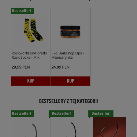
Bestseller!
Rockworld sKARPetki
Eko Baits Pop Ups -
Rock Socks - Mix
Mandarynka
29,99
PLN
24,99
PLN
KUP
KUP
BESTSELLERY Z TEJ KATEGORII
Bestseller!
Bestseller!
Bestseller!
Bes