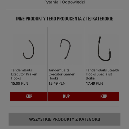
Pytania i Odpowiedzi
INNE PRODUKTY TEGO PRODUCENTA Z TEJ KATEGORII:
TandemBaits
TandemBaits
TandemBaits Stealth
Tan
Executor Kraken
Executor Gamer
Hooks Specialist
Exe
Hooks
Hooks
Boilie
Ho
15,99
PLN
15,49
PLN
17,49
PLN
15,
KUP
KUP
KUP
WSZYSTKIE PRODUKTY Z KATEGORII