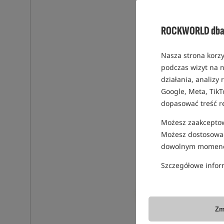
ROCKWORLD dba 
Nasza strona korzy
podczas wizyt na n
działania, analizy
Google, Meta, TikT
dopasować treść r
Możesz zaakceptowa
Możesz dostosować
dowolnym momenc
Szczegółowe infor
Zm