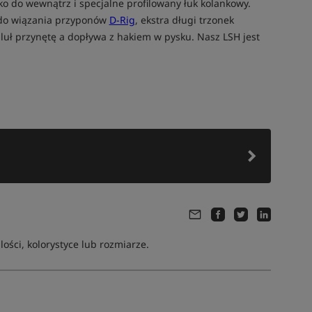
ko do wewnątrz i specjalne profilowany łuk kolankowy.
k do wiązania przyponów
D-Rig
, ekstra długi trzonek
pluł przynętę a dopływa z hakiem w pysku. Nasz LSH jest
ści, kolorystyce lub rozmiarze.
Tym produktem interesuje się:
27 osób