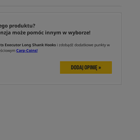
ego produktu?
enzja może pomóc innym w wyborze!
ts Executor Long Shank Hooks
i zdobądź dodatkowe punkty w
nościowym
Carp-Coins!
DODAJ OPINIĘ »