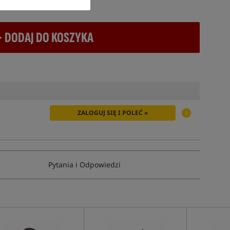
atek VAT
+ DODAJ DO KOSZYKA
ZALOGUJ SIĘ I POLEĆ »
Pytania i Odpowiedzi