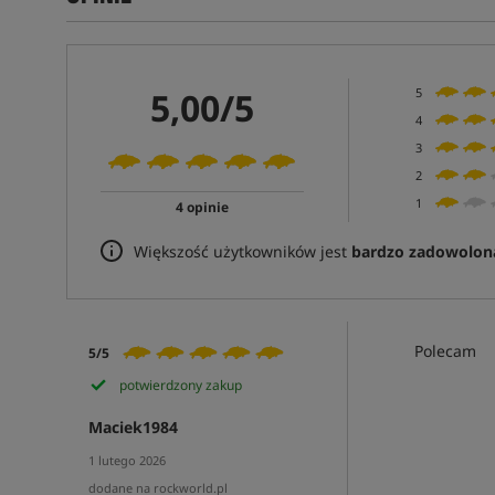
5,00/5
5
4
3
2
1
4 opinie
Większość użytkowników jest
bardzo zadowolon
Polecam
5/5
potwierdzony zakup
Maciek1984
1 lutego 2026
dodane na rockworld.pl