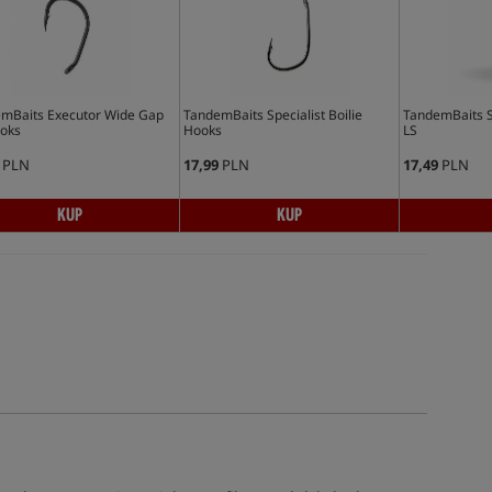
mBaits Executor Wide Gap
TandemBaits Specialist Boilie
TandemBaits S
oks
Hooks
LS
PLN
17,99
PLN
17,49
PLN
KUP
KUP