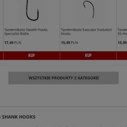
TandemBaits Stealth Hooks
TandemBaits Executor Evolution
Tande
Specialist Boilie
Hooks
XS Ho
17,49
PLN
15,49
PLN
15,99
KUP
KUP
WSZYSTKIE PRODUKTY Z KATEGORII
G SHANK HOOKS