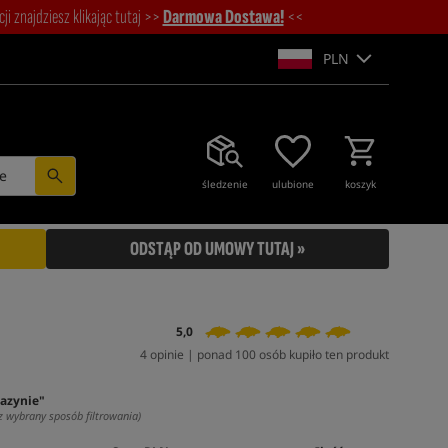
i znajdziesz klikając tutaj >>
Darmowa Dostawa!
<<
PLN
e
śledzenie
ulubione
koszyk
ODSTĄP OD UMOWY TUTAJ »
5,0
4 opinie | ponad 100 osób kupiło ten produkt
azynie"
z wybrany sposób filtrowania)