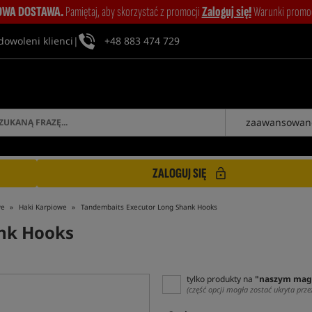
WA DOSTAWA.
Pamiętaj, aby skorzystać z promocji
Zaloguj się!
Warunki promocj
dowoleni klienci
|
+48 883 474 729
zaawansowan
ZALOGUJ SIĘ
we
Haki Karpiowe
Tandembaits Executor Long Shank Hooks
nk Hooks
tylko produkty na
"naszym mag
(część opcji mogła zostać ukryta prze