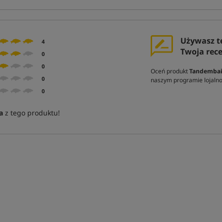
Używasz t
4
Twoja rec
0
0
Oceń produkt
Tandembai
0
naszym programie lojal
0
a
z tego produktu!