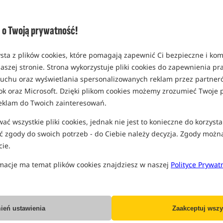
Opcja
rozmiar 2
o Twoją prywatność!
MPN: 04083
EAN: 5907666634004
sta z plików cookies, które pomagają zapewnić Ci bezpieczne i ko
0,14
aszej stronie. Strona wykorzystuje pliki cookies do zapewnienia p
SPODZIEWANA WYSYŁKA JE
 ruchu oraz wyświetlania spersonalizowanych reklam przez partneró
ok oraz Microsoft. Dzięki plikom cookies możemy zrozumieć Twoje p
rozmiar 4
eklam do Twoich zainteresowań.
MPN: 04084
ć wszystkie pliki cookies, jednak nie jest to konieczne do korzysta
EAN: 5907666634011
 zgody do swoich potrzeb - do Ciebie należy decyzja. Zgody możn
0,14
ie.
SPODZIEWANA WYSYŁKA JE
macje ma temat plików cookies znajdziesz w naszej
Polityce Prywat
rozmiar 6
MPN: 04085
EAN: 5907666634028
ień ustawienia
Zaakceptuj wszy