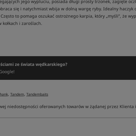
ających jego wypluciu, posiada długi prosty trzonek, zagięte ocz
obraca się i natychmiast wbija w dolną wargę ryby. Idealny haczy
 Często to pomaga oszukać ostrożnego karpia, który „myśli”, że wy
 kołkach i zaroślach.
ościami ze świata wędkarskiego?
Google!
,
,
hank
Tandem
Tandembaits
ej niedostępności oferowanych towarów w żądanej przez Klienta ilo