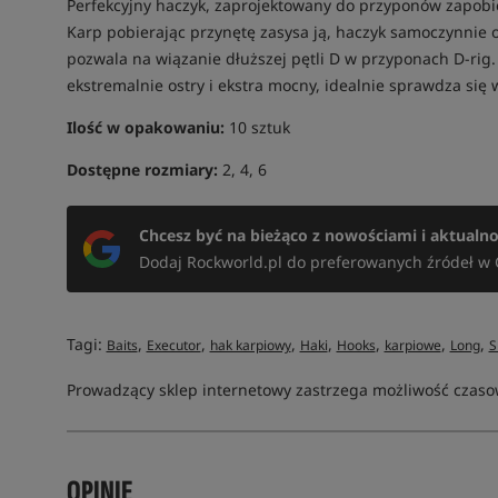
Perfekcyjny haczyk, zaprojektowany do przyponów zapobieg
Karp pobierając przynętę zasysa ją, haczyk samoczynnie 
pozwala na wiązanie dłuższej pętli D w przyponach D-rig.
ekstremalnie ostry i ekstra mocny, idealnie sprawdza się w
Ilość w opakowaniu:
10 sztuk
Dostępne rozmiary:
2, 4, 6
Chcesz być na bieżąco z nowościami i aktualn
Dodaj Rockworld.pl do preferowanych źródeł w 
Tagi:
,
,
,
,
,
,
,
Baits
Executor
hak karpiowy
Haki
Hooks
karpiowe
Long
S
Prowadzący sklep internetowy zastrzega możliwość czasow
OPINIE