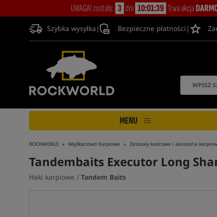
UWAGA! zostało:
3
dni
10:01:38
Trwa akcja
DARMO
Szybka wysyłka
|
Bezpieczne płatności
|
Za
MENU
ROCKWORLD
Wędkarstwo Karpiowe
Zestawy końcowe i akcesoria karpio
Tandembaits Executor Long Sha
Haki karpiowe /
Tandem Baits