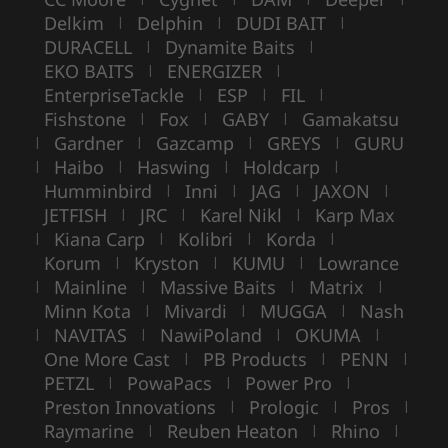
Delkim
Delphin
DUDI BAIT
|
|
|
DURACELL
Dynamite Baits
|
|
EKO BAITS
ENERGIZER
|
|
EnterpriseTackle
ESP
FIL
|
|
|
Fishstone
Fox
GABY
Gamakatsu
|
|
|
Gardner
Gazcamp
GREYS
GURU
|
|
|
|
Haibo
Haswing
Holdcarp
|
|
|
|
Humminbird
Inni
JAG
JAXON
|
|
|
|
JETFISH
JRC
Karel Nikl
Karp Max
|
|
|
Kiana Carp
Kolibri
Korda
|
|
|
|
Korum
Kryston
KUMU
Lowrance
|
|
|
Mainline
Massive Baits
Matrix
|
|
|
|
Minn Kota
Mivardi
MUGGA
Nash
|
|
|
NAVITAS
NawiPoland
OKUMA
|
|
|
|
One More Cast
PB Products
PENN
|
|
|
PETZL
PowaPacs
Power Pro
|
|
|
Preston Innovations
Prologic
Pros
|
|
|
Raymarine
Reuben Heaton
Rhino
|
|
|