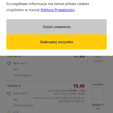
Szczegółowe informacje ma temat plików cookies
znajdziesz w naszej
Polityce Prywatności
.
Zmień ustawienia
tylko produkty na
"naszym magazynie"
(część opcji mogła zostać ukryta przez wybrany sposób filtrowania)
Zaakceptuj wszystkie
Opcja
Cena PLN
Ilość
17.99
rozmiar 2
Brak
produktu
MPN: 04017
EAN:
5907666600177
15.49
Podaj ilość:
rozmiar 4
Cena katalogowa
17.99
/
-14%
MPN: 04018
Min. cena z 30 dni:
15.49
Koniec promocji: 09-08-2026, 23:59 lub do
EAN:
wyczerpania zapasów
dostępny
: 5
5907666600184
szt.
0,14