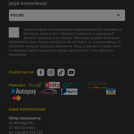
Język komunikacji
Wyrażam zgodę na otrzymywanie drogą elektroniczną, na podany w
formularzu adres e-mail, informacji handlowych o najnowszych
ofertach i promocjach w e-sklepie. Informacje wysyłane będą przez
ROCKWORLD Łukasz Pawlik z siedzibą w 48-130 Kietrz, ul. Kochanowskiego 21.
Udzielenie niniejszej zgody jest dobrowolne. Mogę ją wycofać w każdej chwili,
co skutkować będzie usunięciem mojego adresu e-mail z listy odbiorców
newslettera.
Znajdź nas na:
Płatności:
DANE KONTAKTOWE
Sklep stacjonarny:
ul. Mikołaja 9A,
47-400 Racibórz
tel. +48 883 474 729