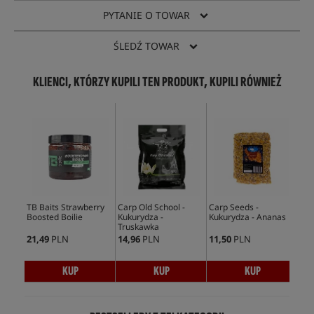
PYTANIE O TOWAR
ŚLEDŹ TOWAR
KLIENCI, KTÓRZY KUPILI TEN PRODUKT, KUPILI RÓWNIEŻ
TB Baits Strawberry
Carp Old School -
Carp Seeds -
Fox
Boosted Boilie
Kukurydza -
Kukurydza - Ananas
Rig
Truskawka
21,49
PLN
14,96
PLN
11,50
PLN
14,
KUP
KUP
KUP