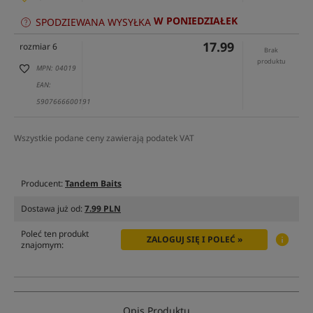
W PONIEDZIAŁEK
SPODZIEWANA WYSYŁKA
17.99
rozmiar 6
Brak
produktu
MPN: 04019
EAN:
5907666600191
Wszystkie podane ceny zawierają podatek VAT
Producent:
Tandem Baits
Dostawa już od:
7.99 PLN
Poleć ten produkt
ZALOGUJ SIĘ I POLEĆ »
znajomym:
Opis Produktu