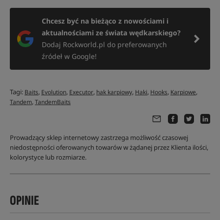
Chcesz być na bieżąco z nowościami i
aktualnościami ze świata wędkarskiego?
Dodaj Rockworld.pl do preferowanych
źródeł w Google!
Tagi:
,
,
,
,
,
,
,
Baits
Evolution
Executor
hak karpiowy
Haki
Hooks
Karpiowe
,
Tandem
TandemBaits
Prowadzący sklep internetowy zastrzega możliwość czasowej
niedostępności oferowanych towarów w żądanej przez Klienta ilości,
kolorystyce lub rozmiarze.
OPINIE