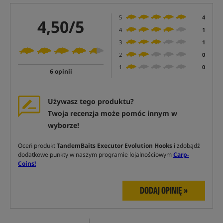
5
4
4,50/5
4
1
3
1
2
0
1
0
6 opinii
Używasz tego produktu?
Twoja recenzja może pomóc innym w
wyborze!
Oceń produkt
TandemBaits Executor Evolution Hooks
i zdobądź
dodatkowe punkty w naszym programie lojalnościowym
Carp-
Coins!
DODAJ OPINIĘ »