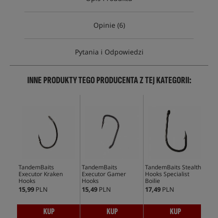
Opinie (6)
Pytania i Odpowiedzi
INNE PRODUKTY TEGO PRODUCENTA Z TEJ KATEGORII:
TandemBaits
TandemBaits
TandemBaits Stealth
Tan
Executor Kraken
Executor Gamer
Hooks Specialist
Lon
Hooks
Hooks
Boilie
15,99
PLN
15,49
PLN
17,49
PLN
17,
KUP
KUP
KUP