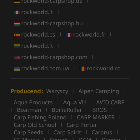
rockworld-carpshop.de
|
rockworld.it
|
rockworld-carpshop.hu
|
rockworld.es
rockworld.fr
|
|
rockworld.lt
|
rockworld-carpshop.com
|
rockworld.com.ua
rockworld.ro
|
Producenci:
Wszyscy
Alpen Camping
|
|
Aqua Products
Aqua VU
AVID CARP
|
|
Boatman
BoilieRoller
BROS
|
|
|
|
Carp Fishing Poland
CARP MARKER
|
|
Carp Old School
Carp Porter
|
|
Carp Seeds
Carp Spirit
Carprus
|
|
|
CC Moore
Cygnet
DAM
Deeper
|
|
|
|