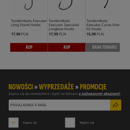
Tandembaits Executor
TandemBaits
TandemBaits
Tan
Long Shank Hooks
Executor Specialist
Executor Curve-Shank
Exe
Longbow Hooks
XS Hooks
Ho
17,99
PLN
17,99
PLN
15,99
PLN
15,
KUP
KUP
BRAK TOWARU
NOWOŚCI
»
WYPRZEDAŻE
»
PROMOCJE
Zapisz się do newslettera i bądź na bieżąco
z najlepszymi okazjami!
Zapisz się
Wypisz się