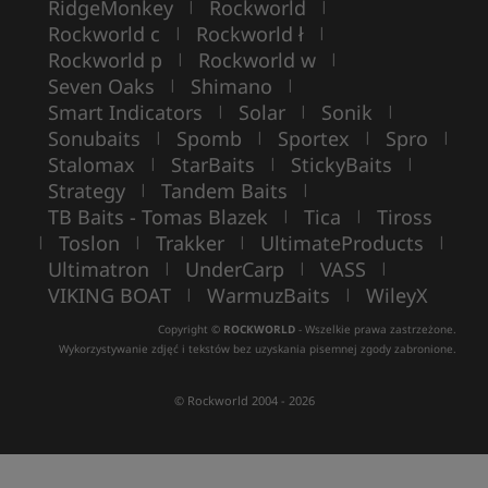
RidgeMonkey
Rockworld
|
|
Rockworld c
Rockworld ł
|
|
Rockworld p
Rockworld w
|
|
Seven Oaks
Shimano
|
|
Smart Indicators
Solar
Sonik
|
|
|
Sonubaits
Spomb
Sportex
Spro
|
|
|
|
Stalomax
StarBaits
StickyBaits
|
|
|
Strategy
Tandem Baits
|
|
TB Baits - Tomas Blazek
Tica
Tiross
|
|
Toslon
Trakker
UltimateProducts
|
|
|
|
Ultimatron
UnderCarp
VASS
|
|
|
VIKING BOAT
WarmuzBaits
WileyX
|
|
Copyright ©
ROCKWORLD
- Wszelkie prawa zastrzeżone.
Wykorzystywanie zdjęć i tekstów bez uzyskania pisemnej zgody zabronione.
© Rockworld 2004 - 2026