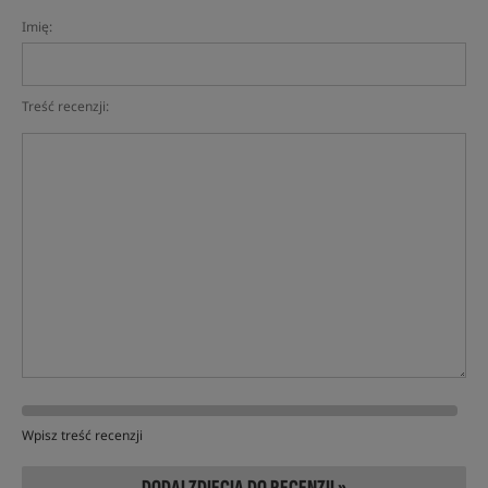
Imię:
Treść recenzji:
Wpisz treść recenzji
DODAJ ZDJĘCIA DO RECENZJI »