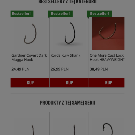
BESTSELLERY Z TEJ KATEGORII
Bestseller!
Bestseller!
Bestseller!
Bes
Gardner Covert Dark
Korda Kurv Shank
One More Cast Lock
Kor
Mugga Hook
Hook HEAVYWEIGHT
Ho
24,49
PLN
26,99
PLN
38,49
PLN
28,
KUP
KUP
KUP
PRODUKTY Z TEJ SAMEJ SERII