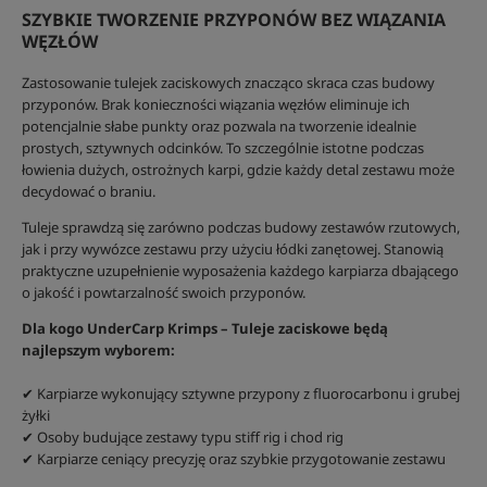
SZYBKIE TWORZENIE PRZYPONÓW BEZ WIĄZANIA
WĘZŁÓW
Zastosowanie tulejek zaciskowych znacząco skraca czas budowy
przyponów. Brak konieczności wiązania węzłów eliminuje ich
potencjalnie słabe punkty oraz pozwala na tworzenie idealnie
prostych, sztywnych odcinków. To szczególnie istotne podczas
łowienia dużych, ostrożnych karpi, gdzie każdy detal zestawu może
decydować o braniu.
Tuleje sprawdzą się zarówno podczas budowy zestawów rzutowych,
jak i przy wywózce zestawu przy użyciu łódki zanętowej. Stanowią
praktyczne uzupełnienie wyposażenia każdego karpiarza dbającego
o jakość i powtarzalność swoich przyponów.
Dla kogo UnderCarp Krimps – Tuleje zaciskowe będą
najlepszym wyborem:
✔ Karpiarze wykonujący sztywne przypony z fluorocarbonu i grubej
żyłki
✔ Osoby budujące zestawy typu stiff rig i chod rig
✔ Karpiarze ceniący precyzję oraz szybkie przygotowanie zestawu