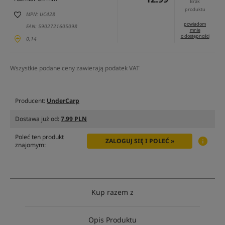
Brak
produktu
MPN: UC428
powiadom
EAN: 5902721605098
mnie
o dostępności
0,14
Wszystkie podane ceny zawierają podatek VAT
Producent:
UnderCarp
Dostawa już od:
7.99 PLN
Poleć ten produkt
ZALOGUJ SIĘ I POLEĆ »
znajomym:
Kup razem z
Opis Produktu