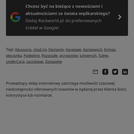
Chcesz być na bieżąco z nowościami i
aktualnościami ze świata wędkarskiego?
Dodaj Rockworld.pl do preferowanych
źródeł w Google!
Tagi:
,
,
,
,
,
,
Akcesoria
chod rig
Elementy
Karpiowe
Karpiowych
Krimps
,
,
,
,
,
,
plecionka
Podwójne
Pozostałe
przyponów
sztywnych
Tuleje
,
,
UnderCarp
zaciskowe
Zestawów
Prowadzący sklep internetowy zastrzega możliwość czasowej
niedostępności oferowanych towarów w żądanej przez Klienta ilości,
kolorystyce lub rozmiarze.