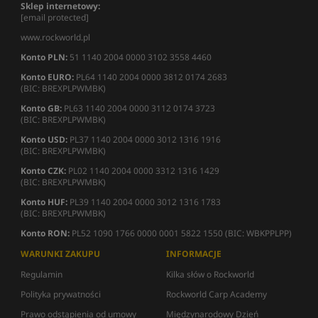
Sklep internetowy:
[email protected]
www.rockworld.pl
Konto PLN:
51 1140 2004 0000 3102 3558 4460
Konto EURO:
PL64 1140 2004 0000 3812 0174 2683
(BIC: BREXPLPWMBK)
Konto GB:
PL63 1140 2004 0000 3112 0174 3723
(BIC: BREXPLPWMBK)
Konto USD:
PL37 1140 2004 0000 3012 1316 1916
(BIC: BREXPLPWMBK)
Konto CZK:
PL02 1140 2004 0000 3312 1316 1429
(BIC: BREXPLPWMBK)
Konto HUF:
PL39 1140 2004 0000 3012 1316 1783
(BIC: BREXPLPWMBK)
Konto RON:
PL52 1090 1766 0000 0001 5822 1550 (BIC: WBKPPLPP)
WARUNKI ZAKUPU
INFORMACJE
Regulamin
Kilka słów o Rockworld
Polityka prywatności
Rockworld Carp Academy
Prawo odstąpienia od umowy
Międzynarodowy Dzień