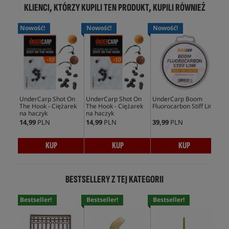
KLIENCI, KTÓRZY KUPILI TEN PRODUKT, KUPILI RÓWNIEŻ
Nowość!
Nowość!
Nowość!
No
UnderCarp Shot On
UnderCarp Shot On
UnderCarp Boom
Un
The Hook - Ciężarek
The Hook - Ciężarek
Fluorocarbon Stiff Link
Flu
na haczyk
na haczyk
14,99
PLN
14,99
PLN
39,99
PLN
39,
KUP
KUP
KUP
BESTSELLERY Z TEJ KATEGORII
Bestseller!
Bestseller!
Bestseller!
Bes