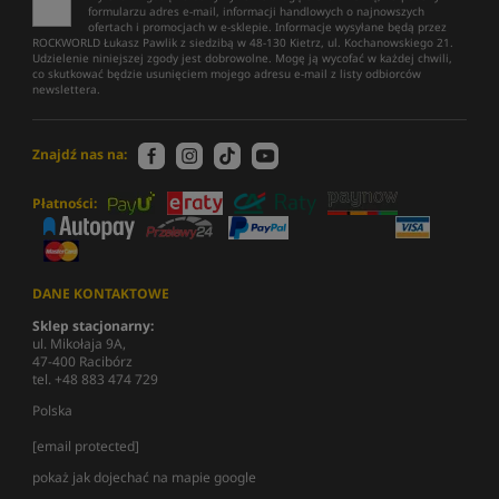
formularzu adres e-mail, informacji handlowych o najnowszych
ofertach i promocjach w e-sklepie. Informacje wysyłane będą przez
ROCKWORLD Łukasz Pawlik z siedzibą w 48-130 Kietrz, ul. Kochanowskiego 21.
Udzielenie niniejszej zgody jest dobrowolne. Mogę ją wycofać w każdej chwili,
co skutkować będzie usunięciem mojego adresu e-mail z listy odbiorców
newslettera.
Znajdź nas na:
Płatności:
DANE KONTAKTOWE
Sklep stacjonarny:
ul. Mikołaja 9A,
47-400 Racibórz
tel. +48 883 474 729
Polska
[email protected]
pokaż jak dojechać na mapie google