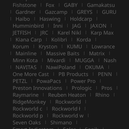
Fishstone
Fox
GABY
Gamakatsu
|
|
|
Gardner
Gazcamp
GREYS
GURU
|
|
|
|
Haibo
Haswing
Holdcarp
|
|
|
|
Humminbird
Inni
JAG
JAXON
|
|
|
|
JETFISH
JRC
Karel Nikl
Karp Max
|
|
|
Kiana Carp
Kolibri
Korda
|
|
|
|
Korum
Kryston
KUMU
Lowrance
|
|
|
Mainline
Massive Baits
Matrix
|
|
|
|
Minn Kota
Mivardi
MUGGA
Nash
|
|
|
NAVITAS
NawiPoland
OKUMA
|
|
|
|
One More Cast
PB Products
PENN
|
|
|
PETZL
PowaPacs
Power Pro
|
|
|
Preston Innovations
Prologic
Pros
|
|
|
Raymarine
Reuben Heaton
Rhino
|
|
|
RidgeMonkey
Rockworld
|
|
Rockworld c
Rockworld ł
|
|
Rockworld p
Rockworld w
|
|
Seven Oaks
Shimano
|
|
|
|
|