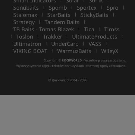
Smart Indicators
Solar
Sonik
Sonubaits
Spomb
Sportex
Spro
|
|
|
|
Stalomax
StarBaits
StickyBaits
|
|
|
Strategy
Tandem Baits
|
|
TB Baits - Tomas Blazek
Tica
Tiross
|
|
Toslon
Trakker
UltimateProducts
|
|
|
|
Ultimatron
UnderCarp
VASS
|
|
|
VIKING BOAT
WarmuzBaits
WileyX
|
|
Copyright ©
ROCKWORLD
- Wszelkie prawa zastrzeżone.
Wykorzystywanie zdjęć i tekstów bez uzyskania pisemnej zgody zabronione.
© Rockworld 2004 - 2026