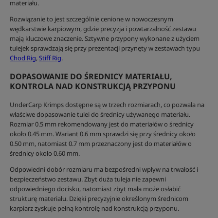
materiału.
Rozwiązanie to jest szczególnie cenione w nowoczesnym
wędkarstwie karpiowym, gdzie precyzja i powtarzalność zestawu
mają kluczowe znaczenie. Sztywne przypony wykonane z użyciem
tulejek sprawdzają się przy prezentacji przynęty w zestawach typu
Chod Rig
,
Stiff Rig
.
DOPASOWANIE DO ŚREDNICY MATERIAŁU,
KONTROLA NAD KONSTRUKCJĄ PRZYPONU
UnderCarp Krimps dostępne są w trzech rozmiarach, co pozwala na
właściwe dopasowanie tulei do średnicy używanego materiału.
Rozmiar 0.5 mm rekomendowany jest do materiałów o średnicy
około 0.45 mm. Wariant 0.6 mm sprawdzi się przy średnicy około
0.50 mm, natomiast 0.7 mm przeznaczony jest do materiałów o
średnicy około 0.60 mm.
Odpowiedni dobór rozmiaru ma bezpośredni wpływ na trwałość i
bezpieczeństwo zestawu. Zbyt duża tuleja nie zapewni
odpowiedniego docisku, natomiast zbyt mała może osłabić
strukturę materiału. Dzięki precyzyjnie określonym średnicom
karpiarz zyskuje pełną kontrolę nad konstrukcją przyponu.