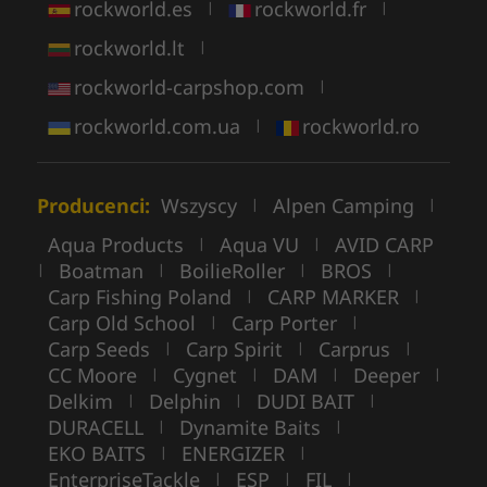
rockworld.es
rockworld.fr
|
|
rockworld.lt
|
rockworld-carpshop.com
|
rockworld.com.ua
rockworld.ro
|
Producenci:
Wszyscy
Alpen Camping
|
|
Aqua Products
Aqua VU
AVID CARP
|
|
Boatman
BoilieRoller
BROS
|
|
|
|
Carp Fishing Poland
CARP MARKER
|
|
Carp Old School
Carp Porter
|
|
Carp Seeds
Carp Spirit
Carprus
|
|
|
CC Moore
Cygnet
DAM
Deeper
|
|
|
|
Delkim
Delphin
DUDI BAIT
|
|
|
DURACELL
Dynamite Baits
|
|
EKO BAITS
ENERGIZER
|
|
EnterpriseTackle
ESP
FIL
|
|
|