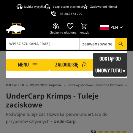
Szybka wysyłka
Bezpieczne płatności
Zadowoleni klienci
+48 883 474 729
PLN
śledzenie
ulubione
koszyk
zaawansowane
ODSTĄP OD
MENU
ZALOGUJ SIĘ
UMOWY TUTAJ »
ROCKWORLD
Wędkarstwo Karpiowe
Zestawy końcowe i akcesoria karpiowe
Ak
UnderCarp Krimps
- Tuleje
zaciskowe
Podwójne tuleje zaciskowe karpiowe UnderCarp do
przyponów sztywnych /
UnderCarp
5,0