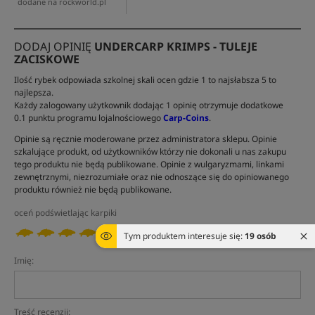
dodane na rockworld.pl
DODAJ OPINIĘ
UNDERCARP KRIMPS - TULEJE
ZACISKOWE
Ilość rybek odpowiada szkolnej skali ocen gdzie 1 to najsłabsza 5 to
najlepsza.
Każdy zalogowany użytkownik dodając 1 opinię otrzymuje dodatkowe
0.1 punktu programu lojalnościowego
Carp-Coins
.
Opinie są ręcznie moderowane przez administratora sklepu. Opinie
szkalujące produkt, od użytkowników którzy nie dokonali u nas zakupu
tego produktu nie będą publikowane. Opinie z wulgaryzmami, linkami
zewnętrznymi, niezrozumiałe oraz nie odnoszące się do opiniowanego
produktu również nie będą publikowane.
oceń podświetlając karpiki
Tym produktem interesuje się:
19 osób
Imię:
Treść recenzji: