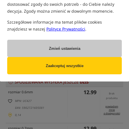
dostosować zgody do swoich potrzeb - do Ciebie należy
decyzja. Zgody można zmienić w dowolnym momencie.
tylko produkty na
"naszym magazynie"
Szczegółowe informacje ma temat plików cookies
(część opcji mogła zostać ukryta przez wybrany sposób filtrowania)
znajdziesz w naszej
Polityce Prywatności
.
Opcja
Cena PLN
Ilość
12.99
Podaj ilość:
rozmiar 0.5mm
Zmień ustawienia
MPN: UC429
EAN: 5902721605104
Zaakceptuj wszystkie
dostępny
: 3
0,14
szt.
SPODZIEWANA WYSYŁKA JESZCZE
DZIŚ
12.99
rozmiar 0.6mm
Brak
produktu
MPN: UC427
powiadom
EAN: 5902721605081
mnie
o dostępności
0,14
12.99
rozmiar 0.7mm