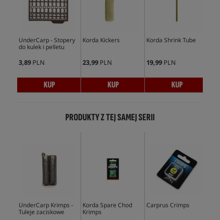
UnderCarp - Stopery
Korda Kickers
Korda Shrink Tube
Und
do kulek i pelletu
Min
3,89
PLN
23,99
PLN
19,99
PLN
5,9
KUP
KUP
KUP
PRODUKTY Z TEJ SAMEJ SERII
Bes
UnderCarp Krimps -
Korda Spare Chod
Carprus Crimps
Kor
Tuleje zaciskowe
Krimps