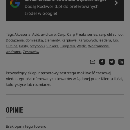
Dodaj Rockworld.pl do preferowanych
źródeł w Google!
Tagi:
,
,
,
,
,
,
Akcesoria
Avid
avid carp
Carp
Carp Freaks series
carp old school
,
,
,
,
,
,
,
Dociążenia
domieszką
Elementy
Karpiowe
Karpiowych
leadera
lub
,
,
,
,
,
,
,
Outline
Pasty
przyponu
Sinkers
Tungsten
Wędki
Wolframowe
,
wolframu
Zestawów
Prowadzący sklep internetowy zastrzega możliwość czasowej
niedostępności oferowanych towarów w żądanej przez Klienta ilości,
kolorystyce lub rozmiarze.
OPINIE
Brak opinii tego towaru.