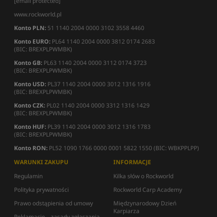
[email protected]
www.rockworld.pl
Konto PLN:
51 1140 2004 0000 3102 3558 4460
Konto EURO:
PL64 1140 2004 0000 3812 0174 2683
(BIC: BREXPLPWMBK)
Konto GB:
PL63 1140 2004 0000 3112 0174 3723
(BIC: BREXPLPWMBK)
Konto USD:
PL37 1140 2004 0000 3012 1316 1916
(BIC: BREXPLPWMBK)
Konto CZK:
PL02 1140 2004 0000 3312 1316 1429
(BIC: BREXPLPWMBK)
Konto HUF:
PL39 1140 2004 0000 3012 1316 1783
(BIC: BREXPLPWMBK)
Konto RON:
PL52 1090 1766 0000 0001 5822 1550 (BIC: WBKPPLPP)
WARUNKI ZAKUPU
INFORMACJE
Regulamin
Kilka słów o Rockworld
Polityka prywatności
Rockworld Carp Academy
Prawo odstąpienia od umowy
Międzynarodowy Dzień
Karpiarza
Reklamacje – zasady zgłaszania