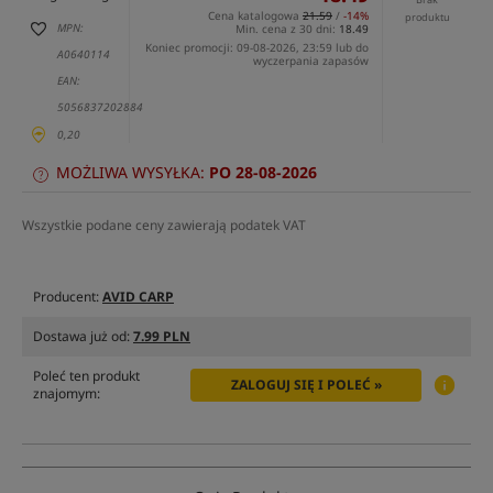
Cena katalogowa
21.59
/
-14%
produktu
MPN:
Min. cena z 30 dni:
18.49
Koniec promocji: 09-08-2026, 23:59 lub do
A0640114
wyczerpania zapasów
EAN:
5056837202884
0,20
MOŻLIWA WYSYŁKA:
PO 28-08-2026
Wszystkie podane ceny zawierają podatek VAT
Producent:
AVID CARP
Dostawa już od:
7.99 PLN
Poleć ten produkt
ZALOGUJ SIĘ I POLEĆ »
znajomym: