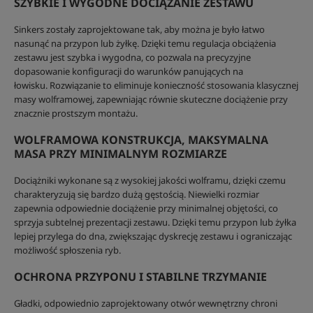
SZYBKIE I WYGODNE DOCIĄŻANIE ZESTAWU
Sinkers zostały zaprojektowane tak, aby można je było łatwo
nasunąć na przypon lub żyłkę. Dzięki temu regulacja obciążenia
zestawu jest szybka i wygodna, co pozwala na precyzyjne
dopasowanie konfiguracji do warunków panujących na
łowisku. Rozwiązanie to eliminuje konieczność stosowania klasycznej
masy wolframowej, zapewniając równie skuteczne dociążenie przy
znacznie prostszym montażu.
WOLFRAMOWA KONSTRUKCJA, MAKSYMALNA
MASA PRZY MINIMALNYM ROZMIARZE
Dociążniki wykonane są z wysokiej jakości wolframu, dzięki czemu
charakteryzują się bardzo dużą gęstością. Niewielki rozmiar
zapewnia odpowiednie dociążenie przy minimalnej objętości, co
sprzyja subtelnej prezentacji zestawu. Dzięki temu przypon lub żyłka
lepiej przylega do dna, zwiększając dyskrecję zestawu i ograniczając
możliwość spłoszenia ryb.
OCHRONA PRZYPONU I STABILNE TRZYMANIE
Gładki, odpowiednio zaprojektowany otwór wewnętrzny chroni