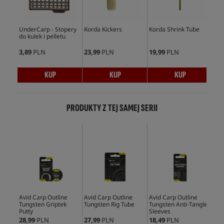
UnderCarp - Stopery
Korda Kickers
Korda Shrink Tube
Und
do kulek i pelletu
Min
3,89
PLN
23,99
PLN
19,99
PLN
5,9
KUP
KUP
KUP
PRODUKTY Z TEJ SAMEJ SERII
Avid Carp Outline
Avid Carp Outline
Avid Carp Outline
Avi
Tungsten Griptek
Tungsten Rig Tube
Tungsten Anti-Tangle
Lea
Putty
Sleeves
Tub
28,99
PLN
27,99
PLN
18,49
PLN
32,