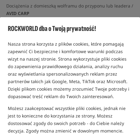
Dociążenia z domieszką wolframu do przyponu lub leadera /
AVID CARP
0,0
ROCKWORLD dba o Twoją prywatność!
0 opinii
Nasza strona korzysta z plików cookies, które pomagają
Promocja
zapewnić Ci bezpieczne i komfortowe warunki podczas
wizyt na naszej stronie. Strona wykorzystuje pliki cookies
do zapewnienia prawidłowego działania, analizy ruchu
oraz wyświetlania spersonalizowanych reklam przez
partnerów takich jak Google, Meta, TikTok oraz Microsoft.
Dzięki plikom cookies możemy zrozumieć Twoje potrzeby i
dopasować treść reklam do Twoich zainteresowań.
Możesz zaakceptować wszystkie pliki cookies, jednak nie
jest to konieczne do korzystania ze strony. Możesz
dostosować zgody do swoich potrzeb - do Ciebie należy
decyzja. Zgody można zmienić w dowolnym momencie.