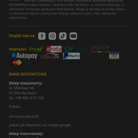
ofertach i promocjach w e-sklepie. Informacje wysyłane będą przez
ROCKWORLD Łukasz Pawlik z siedzibą w 48-130 Kietrz, ul. Kochanowskiego 21.
Udzielenie niniejszej zgody jest dobrowolne. Mogę ją wycofać w każdej chwili,
co skutkować będzie usunięciem mojego adresu e-mail z listy odbiorców
newslettera.
Znajdź nas na:
Płatności:
DANE KONTAKTOWE
Sklep stacjonarny:
ul. Mikołaja 9A,
47-400 Racibórz
tel. +48 883 474 729
Polska
[email protected]
pokaż jak dojechać na mapie google
Sklep internetowy: