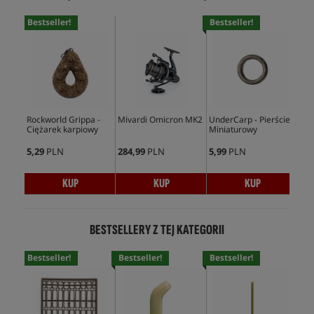
Bestseller!
Bestseller!
Bes
Rockworld Grippa -
Mivardi Omicron MK2
UnderCarp - Pierścień
Del
Ciężarek karpiowy
Miniaturowy
Ind
5,29
PLN
284,99
PLN
5,99
PLN
27,
KUP
KUP
KUP
BESTSELLERY Z TEJ KATEGORII
Bestseller!
Bestseller!
Bestseller!
Bes