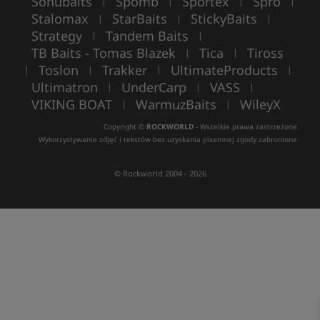
Sonubaits
Spomb
Sportex
Spro
|
|
|
|
Stalomax
StarBaits
StickyBaits
|
|
|
Strategy
Tandem Baits
|
|
TB Baits - Tomas Blazek
Tica
Tiross
|
|
Toslon
Trakker
UltimateProducts
|
|
|
|
Ultimatron
UnderCarp
VASS
|
|
|
VIKING BOAT
WarmuzBaits
WileyX
|
|
Copyright ©
ROCKWORLD
- Wszelkie prawa zastrzeżone.
Wykorzystywanie zdjęć i tekstów bez uzyskania pisemnej zgody zabronione.
© Rockworld 2004 - 2026