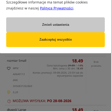
Szczegółowe informacje ma temat plików cookies
znajdziesz w naszej
Polityce Prywatności
.
Zmień ustawienia
tylko produkty na
"naszym magazynie"
Zaakceptuj wszystkie
(część opcji mogła zostać ukryta przez wybrany sposób filtrowania)
Opcja
Cena PLN
Ilość
18.49
rozmiar Small
Brak
Cena katalogowa
21.59
/
-14%
produktu
MPN:
Min. cena z 30 dni:
18.49
Koniec promocji: 09-08-2026, 23:59 lub do
A0640113
wyczerpania zapasów
EAN:
5056837202860
0,20
MOŻLIWA WYSYŁKA:
PO 28-08-2026
18.49
długość Large
Brak