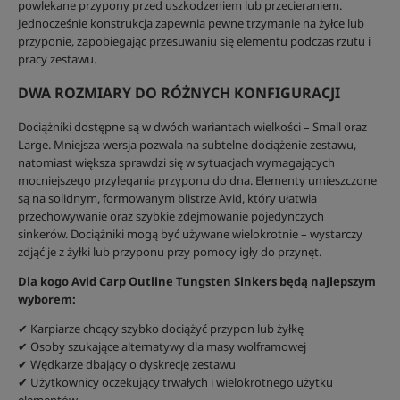
powlekane przypony przed uszkodzeniem lub przecieraniem.
Jednocześnie konstrukcja zapewnia pewne trzymanie na żyłce lub
przyponie, zapobiegając przesuwaniu się elementu podczas rzutu i
pracy zestawu.
DWA ROZMIARY DO RÓŻNYCH KONFIGURACJI
Dociążniki dostępne są w dwóch wariantach wielkości – Small oraz
Large. Mniejsza wersja pozwala na subtelne dociążenie zestawu,
natomiast większa sprawdzi się w sytuacjach wymagających
mocniejszego przylegania przyponu do dna. Elementy umieszczone
są na solidnym, formowanym blistrze Avid, który ułatwia
przechowywanie oraz szybkie zdejmowanie pojedynczych
sinkerów. Dociążniki mogą być używane wielokrotnie – wystarczy
zdjąć je z żyłki lub przyponu przy pomocy igły do przynęt.
Dla kogo Avid Carp Outline Tungsten Sinkers będą najlepszym
wyborem:
✔ Karpiarze chcący szybko dociążyć przypon lub żyłkę
✔ Osoby szukające alternatywy dla masy wolframowej
✔ Wędkarze dbający o dyskrecję zestawu
✔ Użytkownicy oczekujący trwałych i wielokrotnego użytku