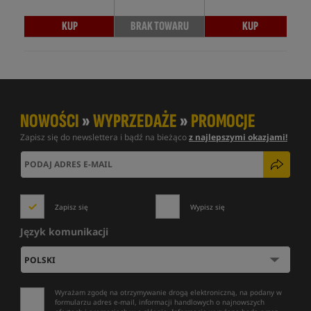
KUP
BRAK TOWARU
KUP
NOWOŚCI
»
WYPRZEDAŻE
»
PROMOCJE
Zapisz się do newslettera i bądź na bieżąco
z najlepszymi okazjami!
Zapisz się
Wypisz się
Język komunikacji
Wyrażam zgodę na otrzymywanie drogą elektroniczną, na podany w
formularzu adres e-mail, informacji handlowych o najnowszych