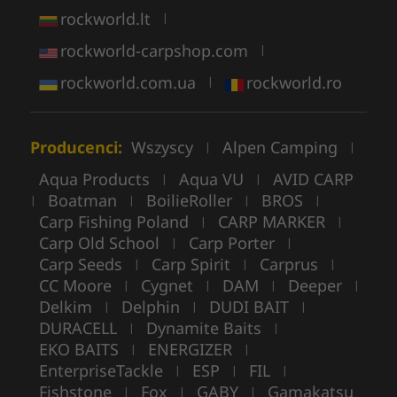
rockworld.lt
|
rockworld-carpshop.com
|
rockworld.com.ua
rockworld.ro
|
Producenci:
Wszyscy
Alpen Camping
|
|
Aqua Products
Aqua VU
AVID CARP
|
|
Boatman
BoilieRoller
BROS
|
|
|
|
Carp Fishing Poland
CARP MARKER
|
|
Carp Old School
Carp Porter
|
|
Carp Seeds
Carp Spirit
Carprus
|
|
|
CC Moore
Cygnet
DAM
Deeper
|
|
|
|
Delkim
Delphin
DUDI BAIT
|
|
|
DURACELL
Dynamite Baits
|
|
EKO BAITS
ENERGIZER
|
|
EnterpriseTackle
ESP
FIL
|
|
|
Fishstone
Fox
GABY
Gamakatsu
|
|
|