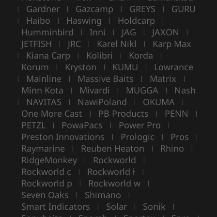
Gardner
Gazcamp
GREYS
GURU
|
|
|
|
Haibo
Haswing
Holdcarp
|
|
|
|
Humminbird
Inni
JAG
JAXON
|
|
|
|
JETFISH
JRC
Karel Nikl
Karp Max
|
|
|
Kiana Carp
Kolibri
Korda
|
|
|
|
Korum
Kryston
KUMU
Lowrance
|
|
|
Mainline
Massive Baits
Matrix
|
|
|
|
Minn Kota
Mivardi
MUGGA
Nash
|
|
|
NAVITAS
NawiPoland
OKUMA
|
|
|
|
One More Cast
PB Products
PENN
|
|
|
PETZL
PowaPacs
Power Pro
|
|
|
Preston Innovations
Prologic
Pros
|
|
|
Raymarine
Reuben Heaton
Rhino
|
|
|
RidgeMonkey
Rockworld
|
|
Rockworld c
Rockworld ł
|
|
Rockworld p
Rockworld w
|
|
Seven Oaks
Shimano
|
|
Smart Indicators
Solar
Sonik
|
|
|