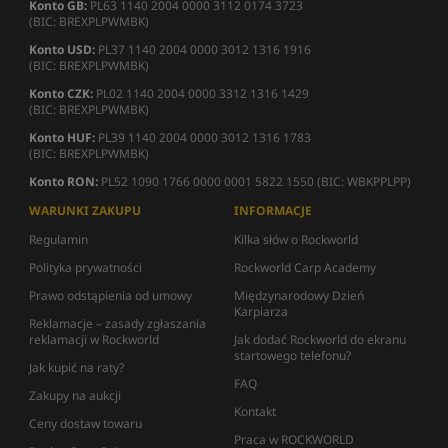
Konto GB:
PL63 1140 2004 0000 3112 0174 3723
(BIC: BREXPLPWMBK)
Konto USD:
PL37 1140 2004 0000 3012 1316 1916
(BIC: BREXPLPWMBK)
Konto CZK:
PL02 1140 2004 0000 3312 1316 1429
(BIC: BREXPLPWMBK)
Konto HUF:
PL39 1140 2004 0000 3012 1316 1783
(BIC: BREXPLPWMBK)
Konto RON:
PL52 1090 1766 0000 0001 5822 1550 (BIC: WBKPPLPP)
WARUNKI ZAKUPU
INFORMACJE
Regulamin
Kilka słów o Rockworld
Polityka prywatności
Rockworld Carp Academy
Prawo odstąpienia od umowy
Międzynarodowy Dzień
Karpiarza
Reklamacje – zasady zgłaszania
reklamacji w Rockworld
Jak dodać Rockworld do ekranu
startowego telefonu?
Jak kupić na raty?
FAQ
Zakupy na aukcji
Kontakt
Ceny dostaw towaru
Praca w ROCKWORLD