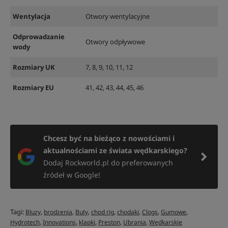
Wentylacja
Otwory wentylacyjne
Odprowadzanie
Otwory odpływowe
wody
Rozmiary UK
7, 8, 9, 10, 11, 12
Rozmiary EU
41, 42, 43, 44, 45, 46
Chcesz być na bieżąco z nowościami i
aktualnościami ze świata wędkarskiego?
Dodaj Rockworld.pl do preferowanych
źródeł w Google!
Tagi:
,
,
,
,
,
,
,
Bluzy
brodzenia
Buty
chod rig
chodaki
Clogs
Gumowe
,
,
,
,
,
Hydrotech
Innovations
klapki
Preston
Ubrania
Wędkarskie