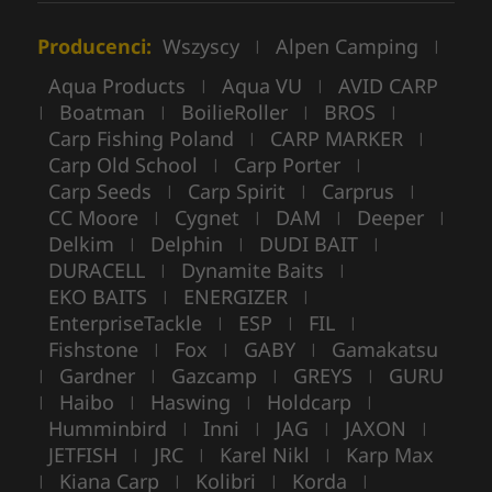
Producenci:
Wszyscy
Alpen Camping
|
|
Aqua Products
Aqua VU
AVID CARP
|
|
Boatman
BoilieRoller
BROS
|
|
|
|
Carp Fishing Poland
CARP MARKER
|
|
Carp Old School
Carp Porter
|
|
Carp Seeds
Carp Spirit
Carprus
|
|
|
CC Moore
Cygnet
DAM
Deeper
|
|
|
|
Delkim
Delphin
DUDI BAIT
|
|
|
DURACELL
Dynamite Baits
|
|
EKO BAITS
ENERGIZER
|
|
EnterpriseTackle
ESP
FIL
|
|
|
Fishstone
Fox
GABY
Gamakatsu
|
|
|
Gardner
Gazcamp
GREYS
GURU
|
|
|
|
Haibo
Haswing
Holdcarp
|
|
|
|
Humminbird
Inni
JAG
JAXON
|
|
|
|
JETFISH
JRC
Karel Nikl
Karp Max
|
|
|
Kiana Carp
Kolibri
Korda
|
|
|
|