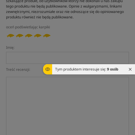
szkalujące produkt, od użytkowników którzy nie dokonali u nas zakupu
tego produktu nie będą publikowane. Opinie z wulgaryzmami, linkami
zewnętrznymi, niezrozumiałe oraz nie odnoszące się do opiniowanego
produktu również nie będą publikowane.
oceń podświetlając karpiki
Imię:
Tym produktem interesuje się:
9 osób
Treść recenzji: