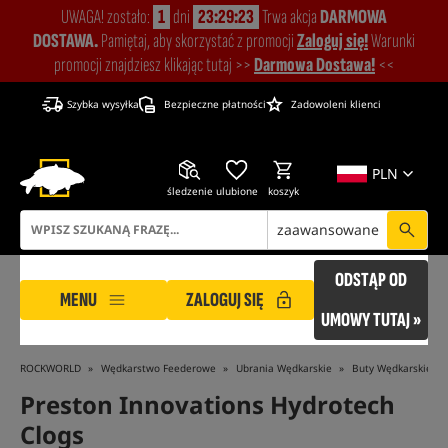
UWAGA! zostało:
1
dni
23:29:22
Trwa akcja
DARMOWA
DOSTAWA.
Pamiętaj, aby skorzystać z promocji
Zaloguj się!
Warunki
promocji znajdziesz klikając tutaj >>
Darmowa Dostawa!
<<
Szybka wysyłka
Bezpieczne płatności
Zadowoleni klienci
PLN
śledzenie
ulubione
koszyk
zaawansowane
ODSTĄP OD
MENU
ZALOGUJ SIĘ
UMOWY TUTAJ »
ROCKWORLD
Wędkarstwo Feederowe
Ubrania Wędkarskie
Buty Wędkarskie
Preston Innovations Hydrotech
Clogs