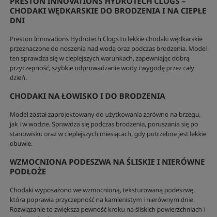
PRESTON INNOVATIONS HYDROTECH CLOGS –
CHODAKI WĘDKARSKIE DO BRODZENIA I NA CIEPŁE
DNI
Preston Innovations Hydrotech Clogs to lekkie chodaki wędkarskie
przeznaczone do noszenia nad wodą oraz podczas brodzenia. Model
ten sprawdza się w cieplejszych warunkach, zapewniając dobrą
przyczepność, szybkie odprowadzanie wody i wygodę przez cały
dzień.
CHODAKI NA ŁOWISKO I DO BRODZENIA
Model został zaprojektowany do użytkowania zarówno na brzegu,
jak i w wodzie. Sprawdza się podczas brodzenia, poruszania się po
stanowisku oraz w cieplejszych miesiącach, gdy potrzebne jest lekkie
obuwie.
WZMOCNIONA PODESZWA NA ŚLISKIE I NIERÓWNE
PODŁOŻE
Chodaki wyposażono we wzmocnioną, teksturowaną podeszwę,
która poprawia przyczepność na kamienistym i nierównym dnie.
Rozwiązanie to zwiększa pewność kroku na śliskich powierzchniach i