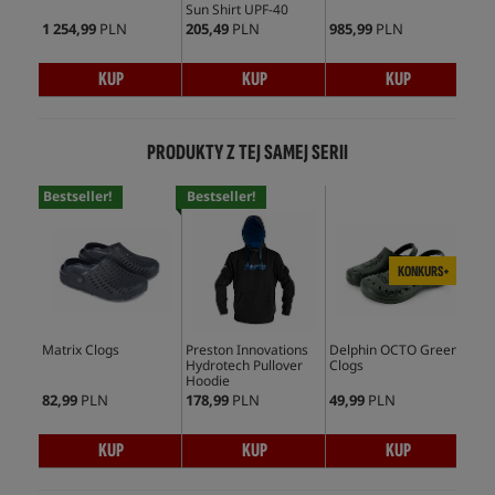
Sun Shirt UPF-40
1 254,99
PLN
205,49
PLN
985,99
PLN
595
KUP
KUP
KUP
PRODUKTY Z TEJ SAMEJ SERII
Bestseller!
Bestseller!
Bes
KONKURS+
Matrix Clogs
Preston Innovations
Delphin OCTO Green
Pre
Hydrotech Pullover
Clogs
Hyd
Hoodie
Boo
82,99
PLN
178,99
PLN
49,99
PLN
410
KUP
KUP
KUP