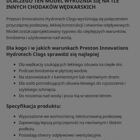
DLACZEGO TEN MODEL WYRÓŻNIA SIĘ NA TLE
INNYCH CHODAKÓW WĘDKARSKICH
Preston Innovations Hydrotech Clogs wyróżniają się połączeniem
przyczepnej podeszwy, lekkiej konstrukcji i otworów odpływowych.
Model został zaprojektowany typowo do cieplejszych warunków,
brodzenia i użytkowania nad wodą.
Dla kogo i w jakich warunkach Preston Innovations
Hydrotech Clogs sprawdzi się najlepiej
Dla wędkarzy szukających lekkiego obuwia na ciepłe dni.
Podczas brodzenia w płytszej wodzie.
Na stanowiskach z kamienistym lub nierównym dnem.
Dla osób potrzebujących obuwia łatwego do czyszczenia i
szybkiego schnięcia.
Do noszenia nad wodą i poza nią w sezonie letnim.
Specyfikacja produktu:
Wyposażone we wzmocnioną, teksturowaną podeszwę.
Zapewniają lepszą przyczepność na nierównym i śliskim
podłożu.
Posiadają otwory odpływowe i wentylacyjne.