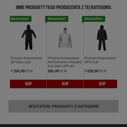
INNE PRODUKTY TEGO PRODUCENTA Z TEJ KATEGORII:
Bestseller!
Bestseller!
Bestseller!
Bes
Preston Innovations
Preston Innovations
Preston Innovations
Pre
DF Ultra Suit
Performance Hooded
DFH Suit
Pro
Sun Shirt UPF-40
1 254,99
PLN
205,49
PLN
1 029,99
PLN
219
KUP
KUP
KUP
WSZYSTKIE PRODUKTY Z KATEGORII