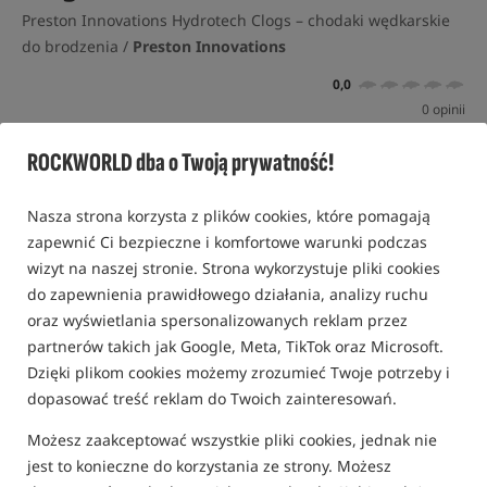
Preston Innovations Hydrotech Clogs – chodaki wędkarskie
do brodzenia /
Preston Innovations
0,0
0 opinii
Bestseller!
Nowość!
ROCKWORLD dba o Twoją prywatność!
Nasza strona korzysta z plików cookies, które pomagają
zapewnić Ci bezpieczne i komfortowe warunki podczas
wizyt na naszej stronie. Strona wykorzystuje pliki cookies
do zapewnienia prawidłowego działania, analizy ruchu
oraz wyświetlania spersonalizowanych reklam przez
partnerów takich jak Google, Meta, TikTok oraz Microsoft.
Dzięki plikom cookies możemy zrozumieć Twoje potrzeby i
dopasować treść reklam do Twoich zainteresowań.
Możesz zaakceptować wszystkie pliki cookies, jednak nie
jest to konieczne do korzystania ze strony. Możesz