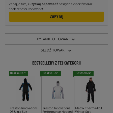
Zadaj je tutaj i
uzyskaj odpowiedź
naszych ekspertów oraz
społeczności Rockworld!
ZAPYTAJ
PYTANIE O TOWAR
ŚLEDŹ TOWAR
BESTSELLERY Z TEJ KATEGORII
Bestseller!
Bestseller!
Bestseller!
Bes
Preston Innovations
Preston Innovations
Matrix Therma-Foil
Pre
DF Ultra Suit
Performance Hooded
Winter Suit
DF 