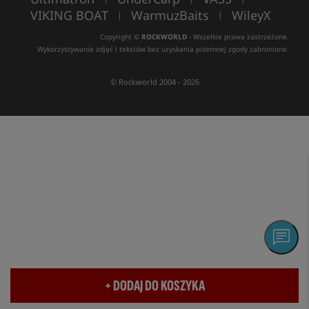
VIKING BOAT
WarmuzBaits
WileyX
|
|
Copyright ©
ROCKWORLD
- Wszelkie prawa zastrzeżone.
Wykorzystywanie zdjęć i tekstów bez uzyskania pisemnej zgody zabronione.
© Rockworld 2004 - 2026
+ DODAJ DO KOSZYKA