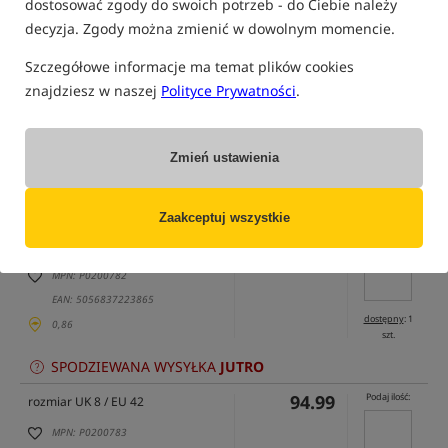
dostosować zgody do swoich potrzeb - do Ciebie należy
decyzja. Zgody można zmienić w dowolnym momencie.
Szczegółowe informacje ma temat plików cookies
znajdziesz w naszej
Polityce Prywatności
.
tylko produkty na
"naszym magazynie"
Zmień ustawienia
(część opcji mogła zostać ukryta przez wybrany sposób filtrowania)
Opcja
Cena PLN
Ilość
Zaakceptuj wszystkie
94.99
Podaj ilość:
rozmiar UK 7 / EU 41
MPN: P0200782
EAN: 5056837223865
dostępny
: 1
0,86
szt.
SPODZIEWANA WYSYŁKA
JUTRO
94.99
Podaj ilość:
rozmiar UK 8 / EU 42
MPN: P0200783