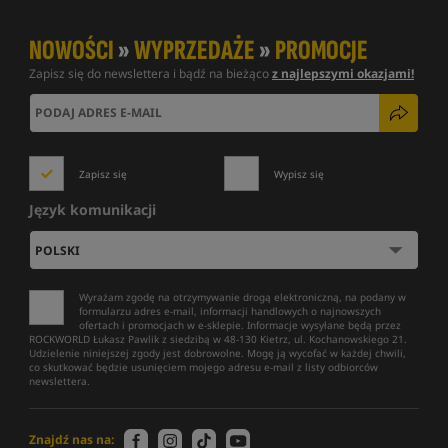
NOWOŚCI
»
WYPRZEDAŻE
»
PROMOCJE
Zapisz się do newslettera i bądź na bieżąco
z najlepszymi okazjami!
Zapisz się
Wypisz się
Język komunikacji
Wyrażam zgodę na otrzymywanie drogą elektroniczną, na podany w
formularzu adres e-mail, informacji handlowych o najnowszych
ofertach i promocjach w e-sklepie. Informacje wysyłane będą przez
ROCKWORLD Łukasz Pawlik z siedzibą w 48-130 Kietrz, ul. Kochanowskiego 21.
Udzielenie niniejszej zgody jest dobrowolne. Mogę ją wycofać w każdej chwili,
co skutkować będzie usunięciem mojego adresu e-mail z listy odbiorców
newslettera.
Znajdź nas na: