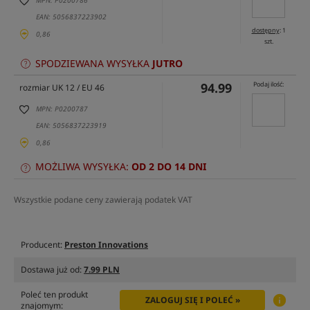
MPN: P0200786
EAN: 5056837223902
dostępny
: 1
0,86
szt.
SPODZIEWANA WYSYŁKA
JUTRO
94.99
Podaj ilość:
rozmiar UK 12 / EU 46
MPN: P0200787
EAN: 5056837223919
0,86
MOŻLIWA WYSYŁKA:
OD 2 DO 14 DNI
Wszystkie podane ceny zawierają podatek VAT
Producent:
Preston Innovations
Dostawa już od:
7.99 PLN
Poleć ten produkt
ZALOGUJ SIĘ I POLEĆ »
znajomym: