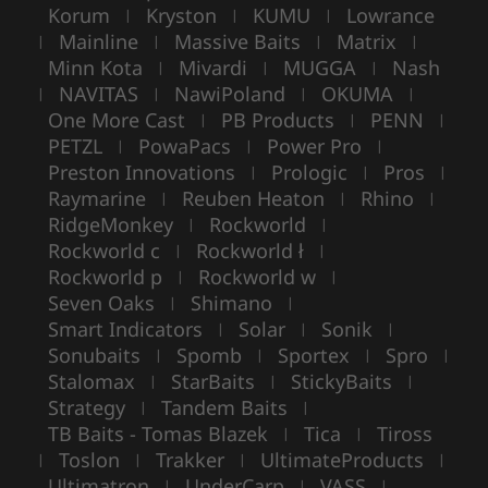
Korum
Kryston
KUMU
Lowrance
|
|
|
Mainline
Massive Baits
Matrix
|
|
|
|
Minn Kota
Mivardi
MUGGA
Nash
|
|
|
NAVITAS
NawiPoland
OKUMA
|
|
|
|
One More Cast
PB Products
PENN
|
|
|
PETZL
PowaPacs
Power Pro
|
|
|
Preston Innovations
Prologic
Pros
|
|
|
Raymarine
Reuben Heaton
Rhino
|
|
|
RidgeMonkey
Rockworld
|
|
Rockworld c
Rockworld ł
|
|
Rockworld p
Rockworld w
|
|
Seven Oaks
Shimano
|
|
Smart Indicators
Solar
Sonik
|
|
|
Sonubaits
Spomb
Sportex
Spro
|
|
|
|
Stalomax
StarBaits
StickyBaits
|
|
|
Strategy
Tandem Baits
|
|
TB Baits - Tomas Blazek
Tica
Tiross
|
|
Toslon
Trakker
UltimateProducts
|
|
|
|
Ultimatron
UnderCarp
VASS
|
|
|