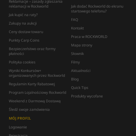
Reklamacje – zasady zgłaszania
reklamacji w Rockworld
Jak dodać Rockworld do ekranu
startowego telefonu?
Jak kupić na raty?
FAQ
Zakupy na aukcji
Kontakt
Ceny dostaw towaru
Praca w ROCKWORLD
Punkty Carp Coins
Mapa strony
Bezpieczeństwo oraz formy
płatności
Słownik
Polityka cookies
Filmy
Wyniki Konkursów+
Aktualności
organizowanych przez Rockworld
Blog
Regulamin Karty Rabatowej
Quick Tips
Program Lojalnościowy Rockworld
Produkty wycofane
Weekend z Darmową Dostawą
Śledź swoje zamówienia
MÓJ PROFIL
Logowanie
Rejestracja