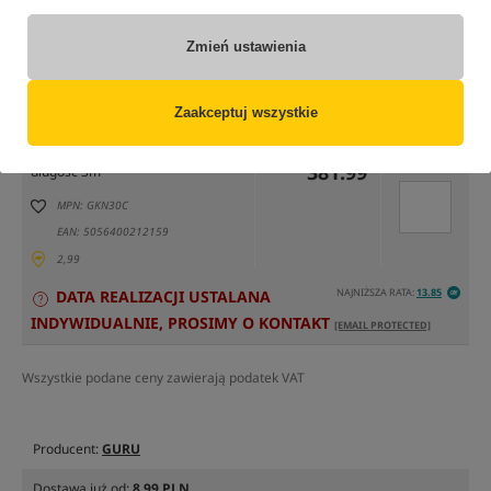
Zmień ustawienia
tylko produkty na
"naszym magazynie"
(część opcji mogła zostać ukryta przez wybrany sposób filtrowania)
Zaakceptuj wszystkie
Opcja
Cena PLN
Ilość
381.99
Podaj ilość:
długość 3m
MPN: GKN30C
EAN: 5056400212159
2,99
NAJNIŻSZA RATA:
13.85
DATA REALIZACJI USTALANA
INDYWIDUALNIE, PROSIMY O KONTAKT
[EMAIL PROTECTED]
Wszystkie podane ceny zawierają podatek VAT
Producent:
GURU
Dostawa już od:
8.99 PLN