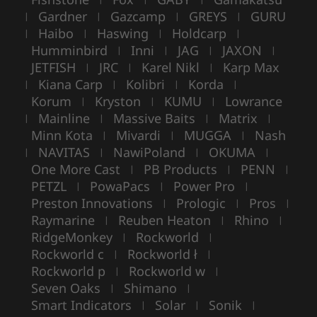
Gardner
Gazcamp
GREYS
GURU
|
|
|
|
Haibo
Haswing
Holdcarp
|
|
|
|
Humminbird
Inni
JAG
JAXON
|
|
|
|
JETFISH
JRC
Karel Nikl
Karp Max
|
|
|
Kiana Carp
Kolibri
Korda
|
|
|
|
Korum
Kryston
KUMU
Lowrance
|
|
|
Mainline
Massive Baits
Matrix
|
|
|
|
Minn Kota
Mivardi
MUGGA
Nash
|
|
|
NAVITAS
NawiPoland
OKUMA
|
|
|
|
One More Cast
PB Products
PENN
|
|
|
PETZL
PowaPacs
Power Pro
|
|
|
Preston Innovations
Prologic
Pros
|
|
|
Raymarine
Reuben Heaton
Rhino
|
|
|
RidgeMonkey
Rockworld
|
|
Rockworld c
Rockworld ł
|
|
Rockworld p
Rockworld w
|
|
Seven Oaks
Shimano
|
|
Smart Indicators
Solar
Sonik
|
|
|