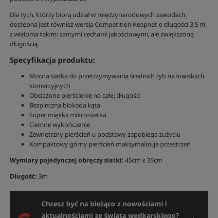
Dla tych, którzy biorą udział w międzynarodowych zawodach,
dostępna jest również wersja Competition Keepnet o długości 3,5 m,
z wieloma takimi samymi cechami jakościowymi, ale zwiększoną
długością.
Specyfikacja produktu:
Mocna siatka do przetrzymywania średnich ryb na łowiskach
komercyjnych
Obciążone pierścienie na całej długości
Bezpieczna blokada kąta
Super miękka mikro-siatka
Ciemne wykończenie
Zewnętrzny pierścień u podstawy zapobiega zużyciu
Kompaktowy górny pierścień maksymalizuje przestrzeń
Wymiary pojedynczej obręczy siatki:
45cm x 35cm
Długość:
3m
Chcesz być na bieżąco z nowościami i
aktualnościami ze świata wędkarskiego?