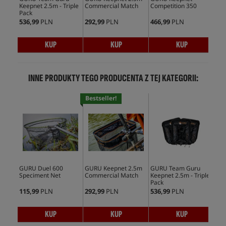
Keepnet 2.5m - Triple
Commercial Match
Competition 350
Com
Pack
3m
536,99
PLN
292,99
PLN
466,99
PLN
357
KUP
KUP
KUP
INNE PRODUKTY TEGO PRODUCENTA Z TEJ KATEGORII:
Bestseller!
Bes
GURU Duel 600
GURU Keepnet 2.5m
GURU Team Guru
GUR
Speciment Net
Commercial Match
Keepnet 2.5m - Triple
Ke
Pack
115,99
PLN
292,99
PLN
536,99
PLN
377
KUP
KUP
KUP