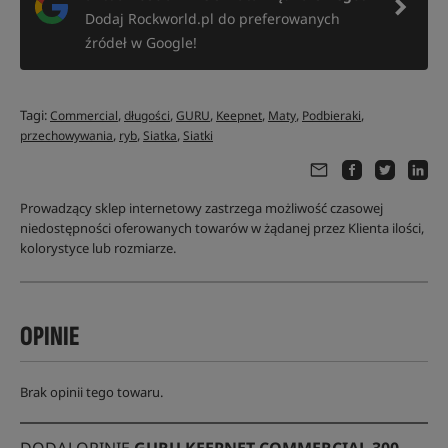
Dodaj Rockworld.pl do preferowanych
źródeł w Google!
Tagi:
,
,
,
,
,
,
Commercial
długości
GURU
Keepnet
Maty
Podbieraki
,
,
,
przechowywania
ryb
Siatka
Siatki
Prowadzący sklep internetowy zastrzega możliwość czasowej
niedostępności oferowanych towarów w żądanej przez Klienta ilości,
kolorystyce lub rozmiarze.
OPINIE
Brak opinii tego towaru.