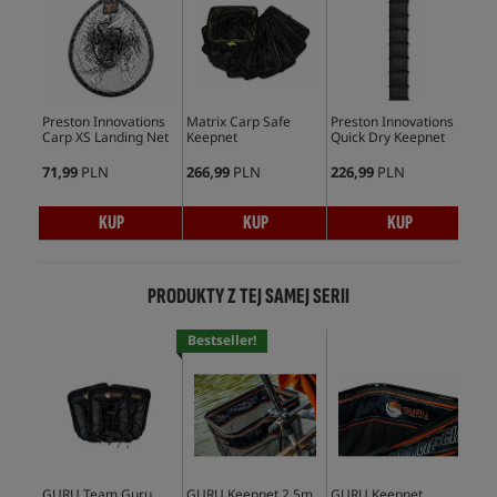
Preston Innovations
Matrix Carp Safe
Preston Innovations
Pre
Carp XS Landing Net
Keepnet
Quick Dry Keepnet
Mon
Han
71,99
PLN
266,99
PLN
226,99
PLN
172
KUP
KUP
KUP
PRODUKTY Z TEJ SAMEJ SERII
Bestseller!
Bes
GURU Team Guru
GURU Keepnet 2.5m
GURU Keepnet
Dyn