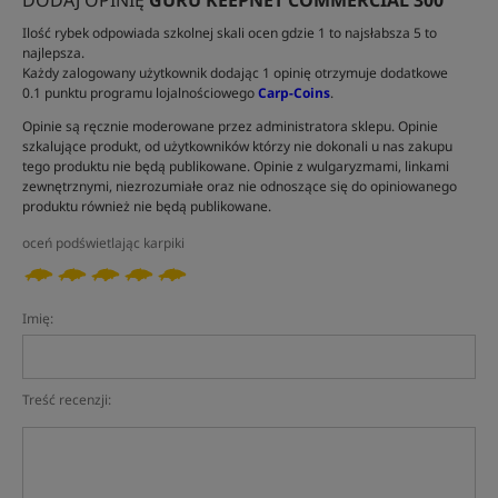
DODAJ OPINIĘ
GURU KEEPNET COMMERCIAL 300
Ilość rybek odpowiada szkolnej skali ocen gdzie 1 to najsłabsza 5 to
najlepsza.
Każdy zalogowany użytkownik dodając 1 opinię otrzymuje dodatkowe
0.1 punktu programu lojalnościowego
Carp-Coins
.
Opinie są ręcznie moderowane przez administratora sklepu. Opinie
szkalujące produkt, od użytkowników którzy nie dokonali u nas zakupu
tego produktu nie będą publikowane. Opinie z wulgaryzmami, linkami
zewnętrznymi, niezrozumiałe oraz nie odnoszące się do opiniowanego
produktu również nie będą publikowane.
oceń podświetlając karpiki
Imię:
Treść recenzji: