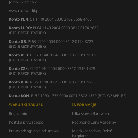
[email protected]
www.rockworld.pl
Konto PLN:
51 1140 2004 0000 3102 3558 4460
Konto EURO:
PL64 1140 2004 0000 3812 0174 2683
(BIC: BREXPLPWMBK)
Konto GB:
PL63 1140 2004 0000 3112 0174 3723
(BIC: BREXPLPWMBK)
Konto USD:
PL37 1140 2004 0000 3012 1316 1916
(BIC: BREXPLPWMBK)
Konto CZK:
PL02 1140 2004 0000 3312 1316 1429
(BIC: BREXPLPWMBK)
Konto HUF:
PL39 1140 2004 0000 3012 1316 1783
(BIC: BREXPLPWMBK)
Konto RON:
PL52 1090 1766 0000 0001 5822 1550 (BIC: WBKPPLPP)
WARUNKI ZAKUPU
INFORMACJE
Regulamin
Kilka słów o Rockworld
Polityka prywatności
Rockworld Carp Academy
Prawo odstąpienia od umowy
Międzynarodowy Dzień
Karpiarza