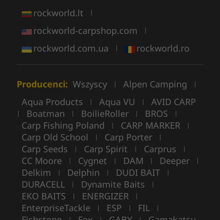
rockworld.lt
|
rockworld-carpshop.com
|
rockworld.com.ua
rockworld.ro
|
Producenci:
Wszyscy
Alpen Camping
|
|
Aqua Products
Aqua VU
AVID CARP
|
|
Boatman
BoilieRoller
BROS
|
|
|
|
Carp Fishing Poland
CARP MARKER
|
|
Carp Old School
Carp Porter
|
|
Carp Seeds
Carp Spirit
Carprus
|
|
|
CC Moore
Cygnet
DAM
Deeper
|
|
|
|
Delkim
Delphin
DUDI BAIT
|
|
|
DURACELL
Dynamite Baits
|
|
EKO BAITS
ENERGIZER
|
|
EnterpriseTackle
ESP
FIL
|
|
|
Fishstone
Fox
GABY
Gamakatsu
|
|
|