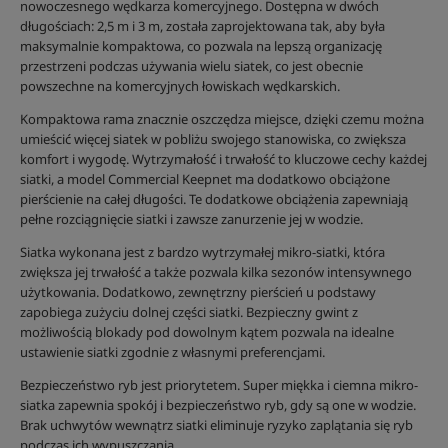
nowoczesnego wędkarza komercyjnego. Dostępna w dwóch
długościach: 2,5 m i 3 m, została zaprojektowana tak, aby była
maksymalnie kompaktowa, co pozwala na lepszą organizację
przestrzeni podczas używania wielu siatek, co jest obecnie
powszechne na komercyjnych łowiskach wędkarskich.
Kompaktowa rama znacznie oszczędza miejsce, dzięki czemu można
umieścić więcej siatek w pobliżu swojego stanowiska, co zwiększa
komfort i wygodę. Wytrzymałość i trwałość to kluczowe cechy każdej
siatki, a model Commercial Keepnet ma dodatkowo obciążone
pierścienie na całej długości. Te dodatkowe obciążenia zapewniają
pełne rozciągnięcie siatki i zawsze zanurzenie jej w wodzie.
Siatka wykonana jest z bardzo wytrzymałej mikro-siatki, która
zwiększa jej trwałość a także pozwala kilka sezonów intensywnego
użytkowania. Dodatkowo, zewnętrzny pierścień u podstawy
zapobiega zużyciu dolnej części siatki. Bezpieczny gwint z
możliwością blokady pod dowolnym kątem pozwala na idealne
ustawienie siatki zgodnie z własnymi preferencjami.
Bezpieczeństwo ryb jest priorytetem. Super miękka i ciemna mikro-
siatka zapewnia spokój i bezpieczeństwo ryb, gdy są one w wodzie.
Brak uchwytów wewnątrz siatki eliminuje ryzyko zaplątania się ryb
podczas ich wypuszczania.