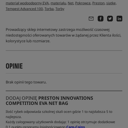
,
,
,
,
,
,
materiał wodoodporny EVA
materiału
Net
Pokrowce
Preston
siatkę
,
,
Tempest Advanced 100
Torba
Torby
Prowadzący sklep internetowy zastrzega możliwość czasowej
niedostępności oferowanych towarów w żądanej przez Klienta ilości,
kolorystyce lub rozmiarze.
OPINIE
Brak opinii tego towaru.
DODAJ OPINIĘ
PRESTON INNOVATIONS
COMPETITION EVA NET BAG
Ilość rybek odpowiada szkolnej skali ocen gdzie 1 to najsłabsza 5 to
najlepsza.
Każdy zalogowany użytkownik dodając 1 opinię otrzymuje dodatkowe
0.1 punktu programu lojalnościowego
Carp-Coins
.