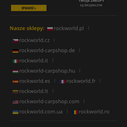
TWOJE ZAKUPY
są bezpieczne
SPRAWDŹ »
Nasze sklepy:
rockworld.pl
|
rockworld.cz
|
rockworld-carpshop.de
|
rockworld.it
|
rockworld-carpshop.hu
|
rockworld.es
rockworld.fr
|
|
rockworld.lt
|
rockworld-carpshop.com
|
rockworld.com.ua
rockworld.ro
|