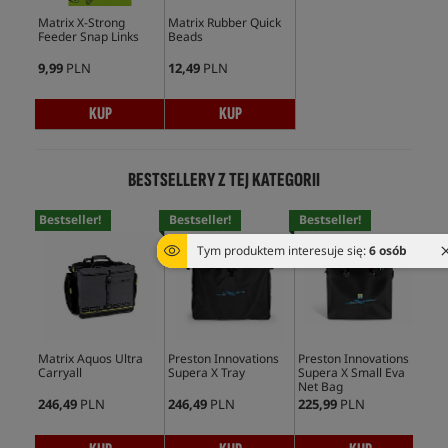
Matrix X-Strong
Matrix Rubber Quick
Feeder Snap Links
Beads
9,99
PLN
12,49
PLN
KUP
KUP
BESTSELLERY Z TEJ KATEGORII
Bestseller!
Bestseller!
Bestseller!
Bes
Tym produktem interesuje się:
6 osób
Matrix Aquos Ultra
Preston Innovations
Preston Innovations
Pre
Carryall
Supera X Tray
Supera X Small Eva
Har
Net Bag
246,49
PLN
246,49
PLN
225,99
PLN
246