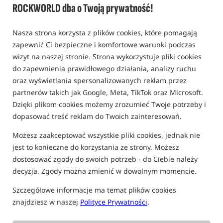
ROCKWORLD dba o Twoją prywatność!
Torba na siatkę z materiału EVA /
Preston Innovations
0,0
Nasza strona korzysta z plików cookies, które pomagają
0 opinii
zapewnić Ci bezpieczne i komfortowe warunki podczas
wizyt na naszej stronie. Strona wykorzystuje pliki cookies
Bestseller!
do zapewnienia prawidłowego działania, analizy ruchu
oraz wyświetlania spersonalizowanych reklam przez
partnerów takich jak Google, Meta, TikTok oraz Microsoft.
Dzięki plikom cookies możemy zrozumieć Twoje potrzeby i
dopasować treść reklam do Twoich zainteresowań.
Możesz zaakceptować wszystkie pliki cookies, jednak nie
jest to konieczne do korzystania ze strony. Możesz
dostosować zgody do swoich potrzeb - do Ciebie należy
decyzja. Zgody można zmienić w dowolnym momencie.
Szczegółowe informacje ma temat plików cookies
znajdziesz w naszej
Polityce Prywatności
.