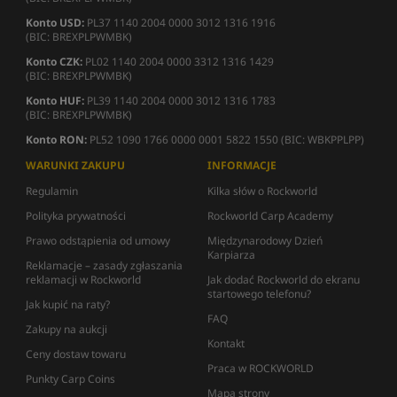
Konto USD:
PL37 1140 2004 0000 3012 1316 1916
(BIC: BREXPLPWMBK)
Konto CZK:
PL02 1140 2004 0000 3312 1316 1429
(BIC: BREXPLPWMBK)
Konto HUF:
PL39 1140 2004 0000 3012 1316 1783
(BIC: BREXPLPWMBK)
Konto RON:
PL52 1090 1766 0000 0001 5822 1550 (BIC: WBKPPLPP)
WARUNKI ZAKUPU
INFORMACJE
Regulamin
Kilka słów o Rockworld
Polityka prywatności
Rockworld Carp Academy
Prawo odstąpienia od umowy
Międzynarodowy Dzień
Karpiarza
Reklamacje – zasady zgłaszania
reklamacji w Rockworld
Jak dodać Rockworld do ekranu
startowego telefonu?
Jak kupić na raty?
FAQ
Zakupy na aukcji
Kontakt
Ceny dostaw towaru
Praca w ROCKWORLD
Punkty Carp Coins
Mapa strony