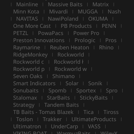
Mainline
Massive Baits
Matrix
|
|
|
|
Minn Kota
Mivardi
MUGGA
Nash
|
|
|
NAVITAS
NawiPoland
OKUMA
|
|
|
|
One More Cast
PB Products
PENN
|
|
|
PETZL
PowaPacs
Power Pro
|
|
|
Preston Innovations
Prologic
Pros
|
|
|
Raymarine
Reuben Heaton
Rhino
|
|
|
RidgeMonkey
Rockworld
|
|
Rockworld c
Rockworld ł
|
|
Rockworld p
Rockworld w
|
|
Seven Oaks
Shimano
|
|
Smart Indicators
Solar
Sonik
|
|
|
Sonubaits
Spomb
Sportex
Spro
|
|
|
|
Stalomax
StarBaits
StickyBaits
|
|
|
Strategy
Tandem Baits
|
|
TB Baits - Tomas Blazek
Tica
Tiross
|
|
Toslon
Trakker
UltimateProducts
|
|
|
|
Ultimatron
UnderCarp
VASS
|
|
|
VIKING BOAT
WarmuzBaits
WileyX
|
|