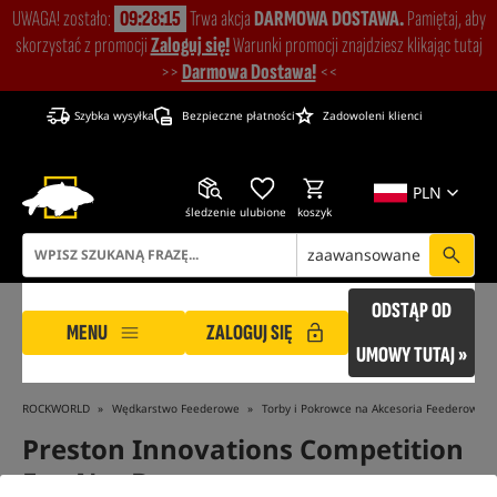
UWAGA! zostało:
09:28:14
Trwa akcja
DARMOWA DOSTAWA.
Pamiętaj, aby
skorzystać z promocji
Zaloguj się!
Warunki promocji znajdziesz klikając tutaj
>>
Darmowa Dostawa!
<<
Szybka wysyłka
Bezpieczne płatności
Zadowoleni klienci
PLN
śledzenie
ulubione
koszyk
zaawansowane
ODSTĄP OD
MENU
ZALOGUJ SIĘ
UMOWY TUTAJ »
ROCKWORLD
Wędkarstwo Feederowe
Torby i Pokrowce na Akcesoria Feederowe
Preston Innovations Competition
Eva Net Bag