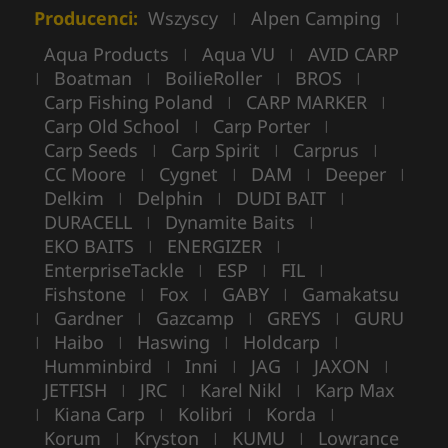
Producenci:
Wszyscy
Alpen Camping
|
|
Aqua Products
Aqua VU
AVID CARP
|
|
Boatman
BoilieRoller
BROS
|
|
|
|
Carp Fishing Poland
CARP MARKER
|
|
Carp Old School
Carp Porter
|
|
Carp Seeds
Carp Spirit
Carprus
|
|
|
CC Moore
Cygnet
DAM
Deeper
|
|
|
|
Delkim
Delphin
DUDI BAIT
|
|
|
DURACELL
Dynamite Baits
|
|
EKO BAITS
ENERGIZER
|
|
EnterpriseTackle
ESP
FIL
|
|
|
Fishstone
Fox
GABY
Gamakatsu
|
|
|
Gardner
Gazcamp
GREYS
GURU
|
|
|
|
Haibo
Haswing
Holdcarp
|
|
|
|
Humminbird
Inni
JAG
JAXON
|
|
|
|
JETFISH
JRC
Karel Nikl
Karp Max
|
|
|
Kiana Carp
Kolibri
Korda
|
|
|
|
Korum
Kryston
KUMU
Lowrance
|
|
|