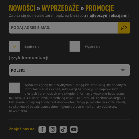
NOWOŚCI
»
WYPRZEDAŻE
»
PROMOCJE
Zapisz się do newslettera i bądź na bieżąco
z najlepszymi okazjami!
Zapisz się
Wypisz się
Język komunikacji
Wyrażam zgodę na otrzymywanie drogą elektroniczną, na podany w
formularzu adres e-mail, informacji handlowych o najnowszych
ofertach i promocjach w e-sklepie. Informacje wysyłane będą przez
ROCKWORLD Łukasz Pawlik z siedzibą w 48-130 Kietrz, ul. Kochanowskiego 21.
Udzielenie niniejszej zgody jest dobrowolne. Mogę ją wycofać w każdej chwili,
co skutkować będzie usunięciem mojego adresu e-mail z listy odbiorców
newslettera.
Znajdź nas na: