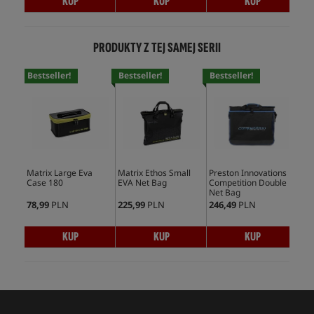
KUP
KUP
KUP
PRODUKTY Z TEJ SAMEJ SERII
Bestseller!
Bestseller!
Bestseller!
Matrix Large Eva
Matrix Ethos Small
Preston Innovations
Pre
Case 180
EVA Net Bag
Competition Double
Com
Net Bag
78,99
PLN
225,99
PLN
246,49
PLN
225
KUP
KUP
KUP