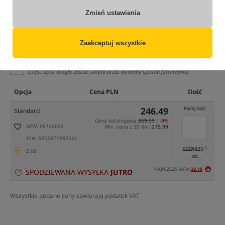
Zmień ustawienia
Zaakceptuj wszystkie
tylko produkty na
"naszym magazynie"
(część opcji mogła zostać ukryta przez wybrany sposób filtrowania)
Opcja
Cena PLN
Ilość
246.49
Podaj ilość:
Standard
Cena katalogowa
269.99
/
-9%
MPN: P0130095
Min. cena z 30 dni:
215.99
EAN: 5055977489551
dostępny
: 1
2,08
szt.
NAJNIŻSZA RATA:
28.19
SPODZIEWANA WYSYŁKA
JUTRO
Wszystkie podane ceny zawierają podatek VAT