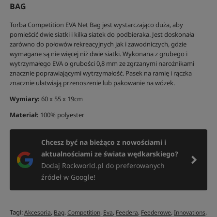
BAG
Torba Competition EVA Net Bag jest wystarczająco duża, aby
pomieścić dwie siatki i kilka siatek do podbieraka. Jest doskonała
zarówno do połowów rekreacyjnych jak i zawodniczych, gdzie
wymagane są nie więcej niż dwie siatki. Wykonana z grubego i
wytrzymałego EVA o grubości 0,8 mm ze zgrzanymi narożnikami
znacznie poprawiającymi wytrzymałość. Pasek na ramię i rączka
znacznie ułatwiają przenoszenie lub pakowanie na wózek.
Wymiary:
60 x 55 x 19cm
Materiał:
100% polyester
Chcesz być na bieżąco z nowościami i
aktualnościami ze świata wędkarskiego?
Dodaj Rockworld.pl do preferowanych
źródeł w Google!
Tagi:
,
,
,
,
,
,
,
Akcesoria
Bag
Competition
Eva
Feedera
Feederowe
Innovations