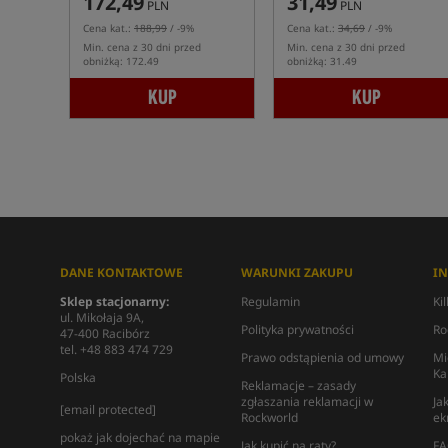
172,49
31,49
PLN
PLN
Cena kat.:
188,99
/ -9%
Cena kat.:
34,69
/ -9%
Min. cena z 30 dni przed
Min. cena z 30 dni przed
obniżką: 172.49
obniżką: 31.49
KUP
KUP
DANE KONTAKTOWE
WARUNKI ZAKUPU
I
Sklep stacjonarny:
Regulamin
Ki
ul. Mikołaja 9A,
Polityka prywatności
Ro
47-400 Racibórz
tel. +48 883 474 729
Prawo odstąpienia od umowy
Mi
Ka
Polska
Reklamacje – zasady
zgłaszania reklamacji w
Ja
[email protected]
Rockworld
ek
pokaż jak dojechać na mapie
Jak kupić na raty?
FA