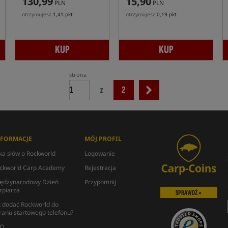
130,99
15,90
PLN
PLN
otrzymujesz
1,41 pkt
otrzymujesz
0,19 pkt
KUP
KUP
strona
z
2
NFORMACJE
MÓJ PROFIL
lka słów o Rockworld
Logowanie
ckworld Carp Academy
Rejestracja
ędzynarodowy Dzień
Przypomnij
rpiarza
SPRAWDŹ »
k dodać Rockworld do
ranu startowego telefonu?
Q