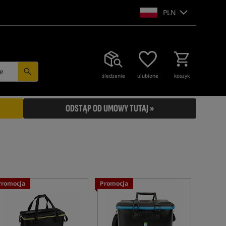
PLN
e
śledzenie
ulubione
koszyk
ODSTĄP OD UMOWY TUTAJ »
Promocja
Promocja