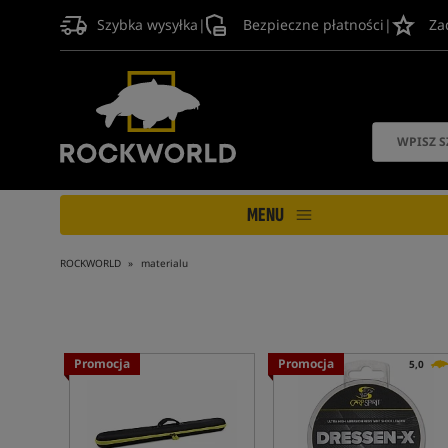
Szybka wysyłka
|
Bezpieczne płatności
|
Za
MENU
ROCKWORLD
materialu
Promocja
Promocja
5,0