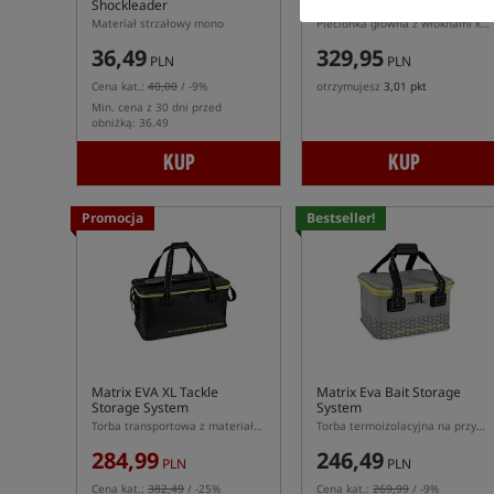
Shockleader
Weed
Materiał strzałowy mono
Plecionka główna z włóknami kevlarowymi
36,49
329,95
PLN
PLN
Cena kat.:
40,00
/ -9%
otrzymujesz
3,01 pkt
Min. cena z 30 dni przed
obniżką: 36.49
KUP
KUP
Promocja
Bestseller!
Matrix EVA XL Tackle
Matrix Eva Bait Storage
Storage System
System
Torba transportowa z materiału EVA
Torba termoizolacyjna na przynęty z materiału EVA
284,99
246,49
PLN
PLN
Cena kat.:
382,49
/ -25%
Cena kat.:
269,99
/ -9%