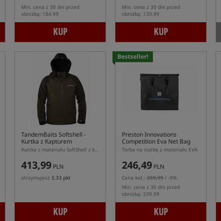
Min. cena z 30 dni przed
Min. cena z 30 dni przed
obniżką: 184.99
obniżką: 139.99
KUP
KUP
Bestseller!
TandemBaits Softshell
-
Preston Innovations
Kurtka z Kapturem
Competition Eva Net Bag
Kurtka z materiału SoftShell z kapturem
Torba na siatkę z materiału EVA
413,99
246,49
PLN
PLN
otrzymujesz
3,33 pkt
Cena kat.:
269,99
/ -9%
Min. cena z 30 dni przed
obniżką: 239.99
KUP
KUP