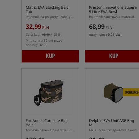
Matrix EVA Stacking Bait
Preston Innovations Supera
Tub
5 Litre EVA Bowl
Pojemnik na przynęty i zanęty z materiału EVA
Pojemnik zanętowy z materiału EVA
32,99
68,99
PLN
PLN
Cena kat.:
49,49
/ -33%
otrzymujesz
0,71 pkt
Min. cena z 30 dni przed
obniżką: 32.99
KUP
KUP
KONKURS
Fox Aquos Camolite Bait
Delphin EVA UniCASE Bag
Belt
M
Torba do nęcenia z materiału EVA
Mała torba transportowa z materiału EVA