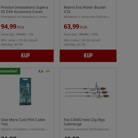
Preston Innovations Supera
Matrix Eva Water Bucket
XS EVA Accessory Cases
4.5L
Pokrowiec na akcesoria z materiału EVA
Wiaderko z materiału EVA do czerpania wody z łowiska
94,99
63,99
PLN
PLN
Cena kat.:
97,99
/ -3%
Cena kat.:
89,99
/ -29%
Min. cena z 30 dni przed
Min. cena z 30 dni przed
obniżką: 94.99
obniżką: 63.99
KUP
KUP
estseller!
5,0
One More Cast PVA Cable
Fox CAMO Heli-Clip Rigs
Ties
Submerge
Opaski zaciskowe z materiału PVA
Gotowe zestawy helikopterowe z bezrdzeniowego materiału Submerge w kamuflażu Camo