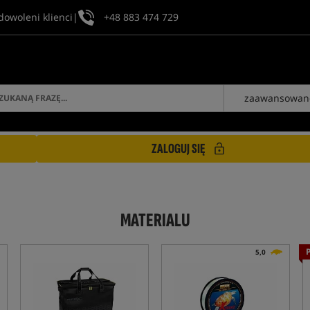
dowoleni klienci
|
+48 883 474 729
zaawansowan
ZALOGUJ SIĘ
MATERIALU
5,0