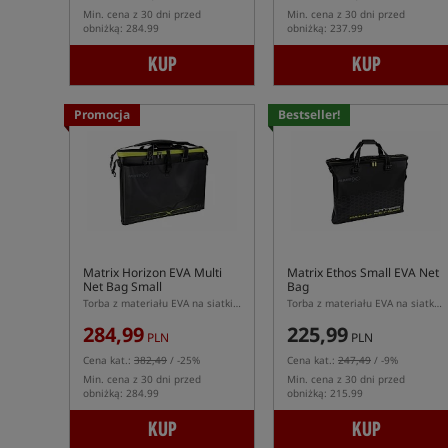
Min. cena z 30 dni przed
Min. cena z 30 dni przed
obniżką: 284.99
obniżką: 237.99
KUP
KUP
Promocja
Bestseller!
Matrix Horizon EVA Multi
Matrix Ethos Small EVA Net
Net Bag Small
Bag
Torba z materiału EVA na siatki do przechowywania ryb
Torba z materiału EVA na siatkę do przechowywania ryb
284,99
225,99
PLN
PLN
Cena kat.:
382,49
/ -25%
Cena kat.:
247,49
/ -9%
Min. cena z 30 dni przed
Min. cena z 30 dni przed
obniżką: 284.99
obniżką: 215.99
KUP
KUP