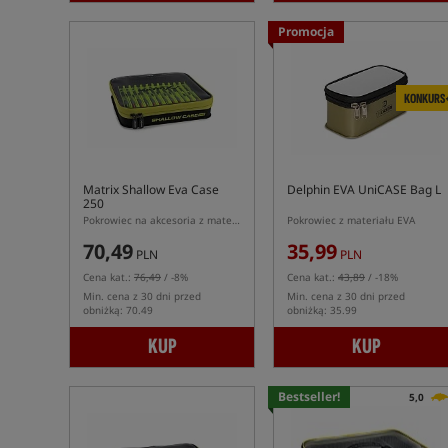
Promocja
KONKURS
Matrix Shallow Eva Case
Delphin EVA UniCASE Bag L
250
Pokrowiec na akcesoria z materiału EVA
Pokrowiec z materiału EVA
70,49
35,99
PLN
PLN
Cena kat.:
76,49
/ -8%
Cena kat.:
43,89
/ -18%
Min. cena z 30 dni przed
Min. cena z 30 dni przed
obniżką: 70.49
obniżką: 35.99
KUP
KUP
Bestseller!
5,0