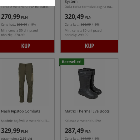
Bag
System
Torba z materiału EVA na siatki do przechowywania ryb
Duża torba termoizolacyjna na przynęty z materiału EVA
270,99
320,49
PLN
PLN
Cena kat.:
296,99
/ -9%
Cena kat.:
350,99
/ -9%
Min. cena z 30 dni przed
Min. cena z 30 dni przed
obniżką: 270.99
obniżką: 299.99
KUP
KUP
Bestseller!
Nash Ripstop Combats
Matrix Thermal Eva Boots
Spodnie bojówki z materiału Ripstop
Kalosze z materiału EVA
329,99
287,49
PLN
PLN
otrzymujesz
2,95 pkt
Cena kat.:
314,99
/ -9%