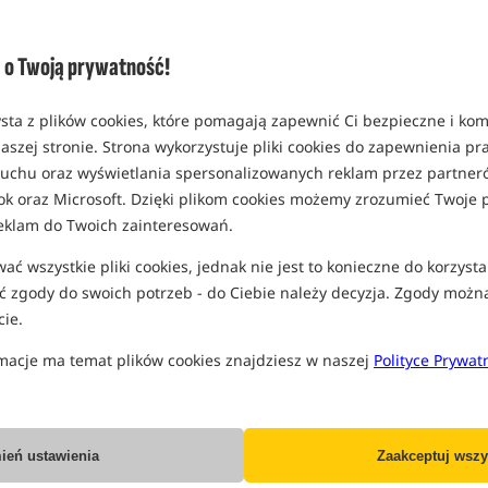
o Twoją prywatność!
Matrix Ethos XL EVA Net
PB Shield Extreme
Bag
Snagleader
Torba z materiału EVA do przechowywania siatek
Strzałówka z materiału mono
sta z plików cookies, które pomagają zapewnić Ci bezpieczne i ko
328,49
79,95
aszej stronie. Strona wykorzystuje pliki cookies do zapewnienia p
PLN
PLN
 ruchu oraz wyświetlania spersonalizowanych reklam przez partneró
Cena kat.:
359,99
/ -9%
otrzymujesz
0,69 pkt
ok oraz Microsoft. Dzięki plikom cookies możemy zrozumieć Twoje p
Min. cena z 30 dni przed
obniżką: 328.49
eklam do Twoich zainteresowań.
KUP
BRAK TOWARU
ć wszystkie pliki cookies, jednak nie jest to konieczne do korzysta
 zgody do swoich potrzeb - do Ciebie należy decyzja. Zgody możn
Promocja
Promocja
B
ie.
macje ma temat plików cookies znajdziesz w naszej
Polityce Prywat
ień ustawienia
Zaakceptuj wszy
Matrix Horizon Cool & Bait
Matrix Horizon Eva Multi