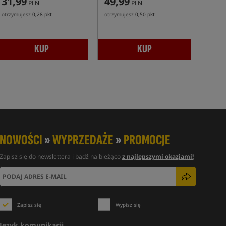
31,99
49,99
PLN
PLN
otrzymujesz
0,28 pkt
otrzymujesz
0,50 pkt
KUP
KUP
NOWOŚCI
»
WYPRZEDAŻE
»
PROMOCJE
Zapisz się do newslettera i bądź na bieżąco
z najlepszymi okazjami!
Zapisz się
Wypisz się
Język komunikacji