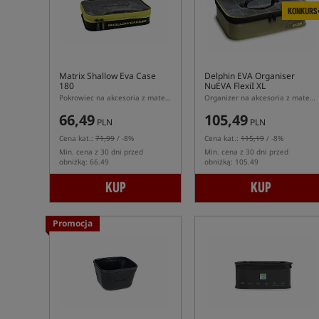
KONKURS
Matrix Shallow Eva Case
Delphin EVA Organiser
180
NuEVA FlexiI XL
Pokrowiec na akcesoria z materiału EVA
Organizer na akcesoria z materiału EVA
66,49
105,49
PLN
PLN
Cena kat.:
71,99
/ -8%
Cena kat.:
115,19
/ -8%
Min. cena z 30 dni przed
Min. cena z 30 dni przed
obniżką: 66.49
obniżką: 105.49
KUP
KUP
Promocja