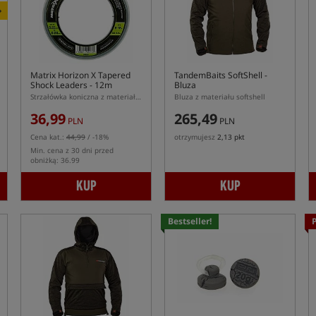
+
Matrix Horizon X Tapered
TandemBaits SoftShell
-
Shock Leaders - 12m
Bluza
Strzałówka koniczna z materiału mono
Bluza z materiału softshell
36,99
265,49
PLN
PLN
Cena kat.:
44,99
/ -18%
otrzymujesz
2,13 pkt
Min. cena z 30 dni przed
obniżką: 36.99
KUP
KUP
Bestseller!