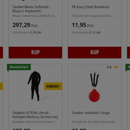
TandemBaits Softshell
-
PB Easy Slide Backlead
Bluza z Kapturem
Bluza z materiału softshell z kapturem
Ciężarek do zatapiania linki z mocowaniem wykonanym z materiału fluorescencyjnego
297,29
11,95
PLN
PLN
otrzymujesz
2,39 pkt
otrzymujesz
0,12 pkt
KUP
KUP
Bestseller!
B
5,0
+
KONKURS+
Delphin IXTERA UltraX
-
Trakker Hooklink Clinga
Komplet Bielizny Termicznej
Komplet bielizny termicznej z oddychającego materiału
Dociążenie do materiału przyponowego