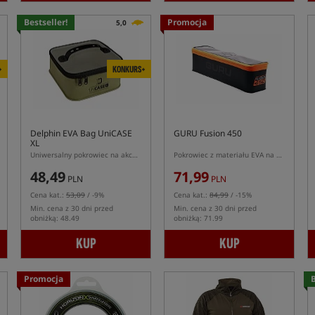
Bestseller!
Promocja
5,0
+
KONKURS+
Delphin EVA Bag UniCASE
GURU Fusion 450
XL
Uniwersalny pokrowiec na akcesoria z materiału EVA
Pokrowiec z materiału EVA na akcesoria
48,49
71,99
PLN
PLN
Cena kat.:
53,09
/ -9%
Cena kat.:
84,99
/ -15%
Min. cena z 30 dni przed
Min. cena z 30 dni przed
obniżką: 48.49
obniżką: 71.99
KUP
KUP
Promocja
B