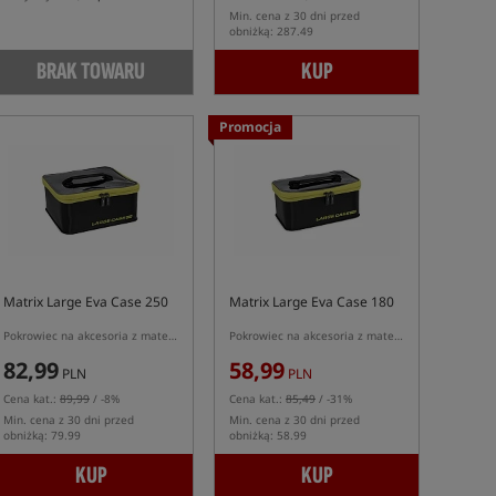
Min. cena z 30 dni przed
obniżką: 287.49
BRAK TOWARU
KUP
Promocja
Matrix Large Eva Case 250
Matrix Large Eva Case 180
Pokrowiec na akcesoria z materiału EVA
Pokrowiec na akcesoria z materiału EVA
82,99
58,99
PLN
PLN
Cena kat.:
89,99
/ -8%
Cena kat.:
85,49
/ -31%
Min. cena z 30 dni przed
Min. cena z 30 dni przed
obniżką: 79.99
obniżką: 58.99
KUP
KUP