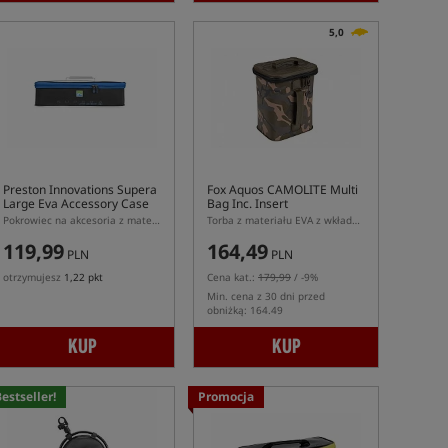
5,0
Preston Innovations Supera
Fox Aquos CAMOLITE Multi
Large Eva Accessory Case
Bag Inc. Insert
Pokrowiec na akcesoria z materiału EVA
Torba z materiału EVA z wkładem
119,99
164,49
PLN
PLN
otrzymujesz
1,22 pkt
Cena kat.:
179,99
/ -9%
Min. cena z 30 dni przed
obniżką: 164.49
KUP
KUP
estseller!
Promocja