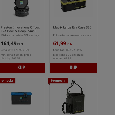
Preston Innovations Offbox
Matrix Large Eva Case 350
EVA Bowl & Hoop - Small
Miska z materiału EVA z uchwytem na nogę
Pokrowiec na akcesoria z materiału EVA
164,49
61,99
PLN
PLN
Cena kat.:
179,99
/ -9%
Cena kat.:
89,99
/ -31%
Min. cena z 30 dni przed
Min. cena z 30 dni przed
obniżką: 105.58
obniżką: 61.99
KUP
KUP
Promocja
Promocja