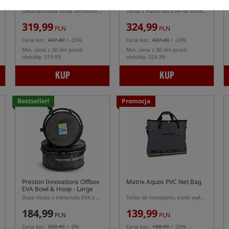
Storage
Net Bag Large
Dwuczęściowa torba termoizolacyjna z materiału EVA na przynęty i zanęty
Torba z materiału EVA na siatki do przechowywania ryb
319,99
324,99
PLN
PLN
Cena kat.:
427,49
/ -25%
Cena kat.:
427,49
/ -24%
Min. cena z 30 dni przed
Min. cena z 30 dni przed
obniżką: 319.99
obniżką: 324.99
KUP
KUP
Bestseller!
Promocja
Preston Innovations Offbox
Matrix Aquos PVC Net Bag
EVA Bowl & Hoop - Large
Duża miska z materiału EVA z uchwytem na nogę
Torba do transportu siatki wykonana z materiału PCV
184,99
139,99
PLN
PLN
Cena kat.:
202,49
/ -9%
Cena kat.:
188,99
/ -26%