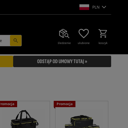
PLN
e
śledzenie
ulubione
koszyk
ODSTĄP OD UMOWY TUTAJ »
Promocja
Promocja