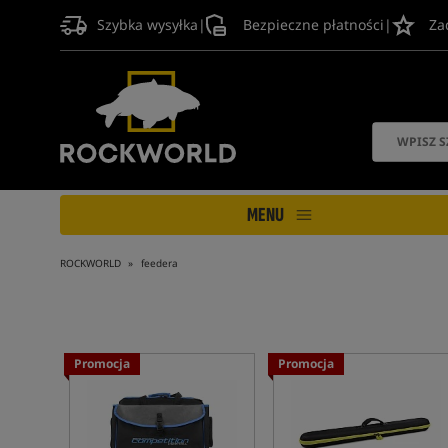
Szybka wysyłka
|
Bezpieczne płatności
|
Za
MENU
ROCKWORLD
feedera
Promocja
Promocja