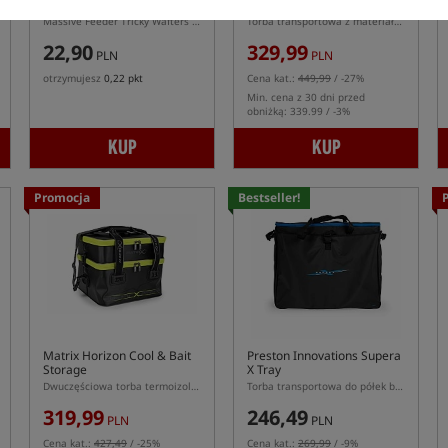
Wafters Bolsena Squid
Hardcase Tackle Safe - XL
Massive Feeder Tricky Wafters Bolsena Squid 10 × 7 mm – biało-fioletowe waftersy dumbells do feedera
Torba transportowa z materiału EVA
22,90
329,99
PLN
PLN
otrzymujesz
0,22 pkt
Cena kat.:
449,99
/ -27%
Min. cena z 30 dni przed
obniżką: 339.99 / -3%
KUP
KUP
Promocja
Bestseller!
Matrix Horizon Cool & Bait
Preston Innovations Supera
Storage
X Tray
Dwuczęściowa torba termoizolacyjna z materiału EVA na przynęty i zanęty
Torba transportowa do półek bocznych
319,99
246,49
PLN
PLN
Cena kat.:
427,49
/ -25%
Cena kat.:
269,99
/ -9%