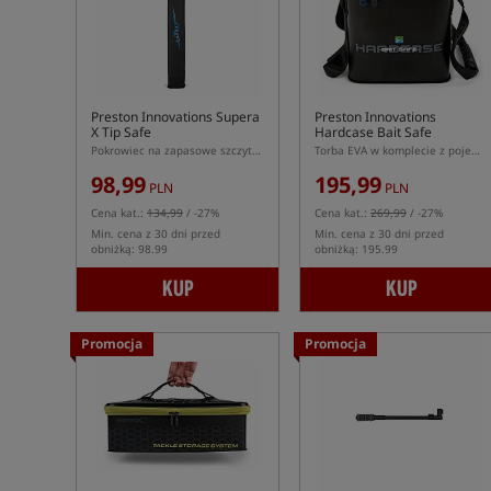
Preston Innovations Supera
Preston Innovations
X Tip Safe
Hardcase Bait Safe
Pokrowiec na zapasowe szczytówki do feedera
Torba EVA w komplecie z pojemnikami do przechowywania pelletu/zanęty
98,99
195,99
PLN
PLN
Cena kat.:
134,99
/ -27%
Cena kat.:
269,99
/ -27%
Min. cena z 30 dni przed
Min. cena z 30 dni przed
obniżką: 98.99
obniżką: 195.99
KUP
KUP
Promocja
Promocja