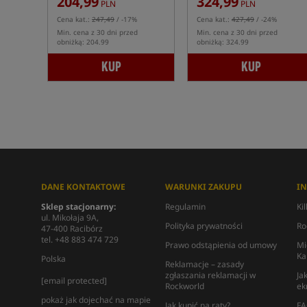
204,99
324,99
PLN
PLN
Cena kat.:
247,49
/ -17%
Cena kat.:
427,49
/ -24%
Min. cena z 30 dni przed
Min. cena z 30 dni przed
obniżką: 204.99
obniżką: 324.99
KUP
KUP
DANE KONTAKTOWE
WARUNKI ZAKUPU
I
Sklep stacjonarny:
Regulamin
Ki
ul. Mikołaja 9A,
Polityka prywatności
Ro
47-400 Racibórz
tel. +48 883 474 729
Prawo odstąpienia od umowy
Mi
Ka
Polska
Reklamacje – zasady
zgłaszania reklamacji w
Ja
[email protected]
Rockworld
ek
pokaż jak dojechać na mapie
Jak kupić na raty?
FA