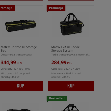
Promocja
Promocja
Matrix Horizon XL Storage
Matrix EVA XL Tackle
Bag
Storage System
Długa torba transportowa
Torba transportowa z materiału EVA
344,99
284,99
PLN
PLN
Cena kat.:
427,49
/ -19%
Cena kat.:
382,49
/ -25%
Min. cena z 30 dni przed
Min. cena z 30 dni przed
obniżką: 344.99
obniżką: 284.99
KUP
KUP
Bestseller!