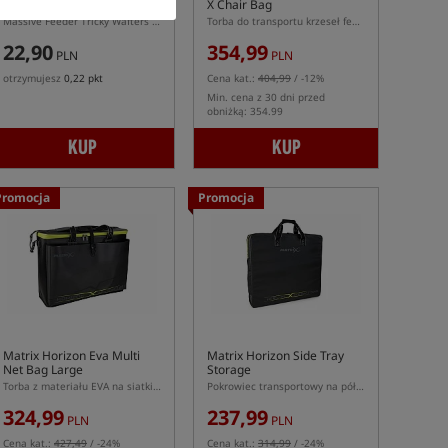
Wafters Butyricco
X Chair Bag
Massive Feeder Tricky Wafters Butyricco 10 × 7 mm – różowo-fioletowe waftersy dumbells do feed
Torba do transportu krzeseł feederowych
22,90
354,99
PLN
PLN
otrzymujesz
0,22 pkt
Cena kat.:
404,99
/ -12%
Min. cena z 30 dni przed
obniżką: 354.99
KUP
KUP
Promocja
Promocja
Matrix Horizon Eva Multi
Matrix Horizon Side Tray
Net Bag Large
Storage
Torba z materiału EVA na siatki do przechowywania ryb
Pokrowiec transportowy na półki i tacki boczne
324,99
237,99
PLN
PLN
Cena kat.:
427,49
/ -24%
Cena kat.:
314,99
/ -24%