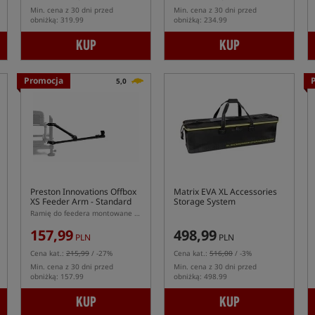
Min. cena z 30 dni przed
Min. cena z 30 dni przed
obniżką: 319.99
obniżką: 234.99
KUP
KUP
Promocja
5,0
Preston Innovations Offbox
Matrix EVA XL Accessories
XS Feeder Arm - Standard
Storage System
Ramię do feedera montowane na nogę z podwójnym mocowaniem
157,99
498,99
PLN
PLN
Cena kat.:
215,99
/ -27%
Cena kat.:
516,00
/ -3%
Min. cena z 30 dni przed
Min. cena z 30 dni przed
obniżką: 157.99
obniżką: 498.99
KUP
KUP