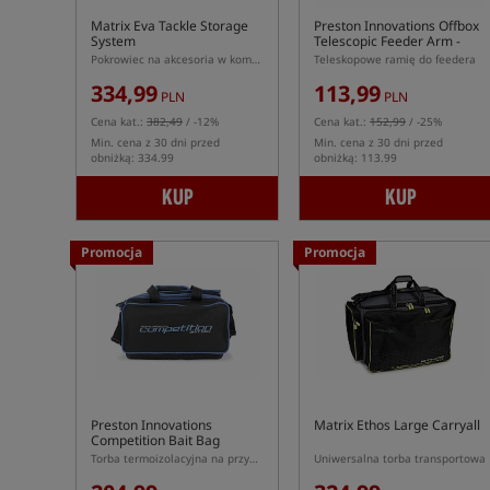
Matrix Eva Tackle Storage
Preston Innovations Offbox
System
Telescopic Feeder Arm -
Short
Pokrowiec na akcesoria w komplecie z 4 mniejszymi pokrowcami
Teleskopowe ramię do feedera
334,99
113,99
PLN
PLN
Cena kat.:
382,49
/ -12%
Cena kat.:
152,99
/ -25%
Min. cena z 30 dni przed
Min. cena z 30 dni przed
obniżką: 334.99
obniżką: 113.99
KUP
KUP
Promocja
Promocja
Preston Innovations
Matrix Ethos Large Carryall
Competition Bait Bag
Torba termoizolacyjna na przynęty
Uniwersalna torba transportowa