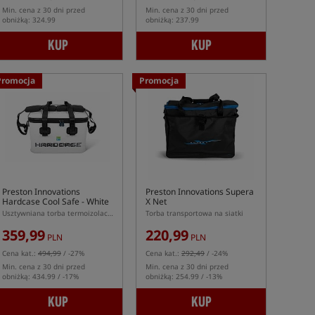
Min. cena z 30 dni przed
Min. cena z 30 dni przed
obniżką: 324.99
obniżką: 237.99
KUP
KUP
Promocja
Promocja
Preston Innovations
Preston Innovations Supera
Hardcase Cool Safe - White
X Net
Usztywniana torba termoizolacyjna
Torba transportowa na siatki
359,99
220,99
PLN
PLN
Cena kat.:
494,99
/ -27%
Cena kat.:
292,49
/ -24%
Min. cena z 30 dni przed
Min. cena z 30 dni przed
obniżką: 434.99 / -17%
obniżką: 254.99 / -13%
KUP
KUP