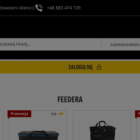
dowoleni klienci
|
+48 883 474 729
zaawansowan
ZALOGUJ SIĘ
FEEDERA
Promocja
5,0