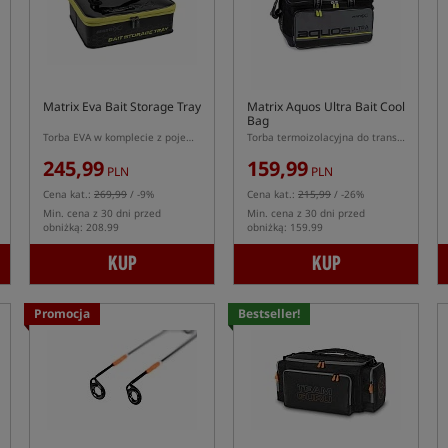
Matrix Eva Bait Storage Tray
Matrix Aquos Ultra Bait Cool
Bag
Torba EVA w komplecie z pojemnikami na przynęty i zanęty
Torba termoizolacyjna do transportu przynęt
245,99
159,99
PLN
PLN
Cena kat.:
269,99
/ -9%
Cena kat.:
215,99
/ -26%
Min. cena z 30 dni przed
Min. cena z 30 dni przed
obniżką: 208.99
obniżką: 159.99
KUP
KUP
Promocja
Bestseller!