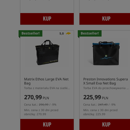
KUP
KUP
Bestseller!
Bestseller!
5,0
Matrix Ethos Large EVA Net
Preston Innovations Supera
Bag
X Small Eva Net Bag
Torba z materiału EVA na siatki do przechowywania ryb
Torba EVA do przechowywania siatki
270,99
225,99
PLN
PLN
Cena kat.:
296,99
/ -9%
Cena kat.:
247,49
/ -9%
Min. cena z 30 dni przed
Min. cena z 30 dni przed
obniżką: 270.99
obniżką: 225.99
KUP
KUP