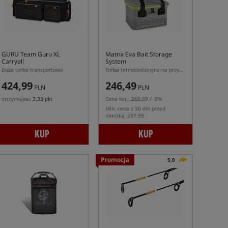
GURU Team Guru XL
Matrix Eva Bait Storage
Carryall
System
Duża torba transportowa
Torba termoizolacyjna na przynęty z materiału EVA
424,99
246,49
PLN
PLN
otrzymujesz
3,33 pkt
Cena kat.:
269,99
/ -9%
Min. cena z 30 dni przed
obniżką: 237.99
KUP
KUP
Promocja
5,0