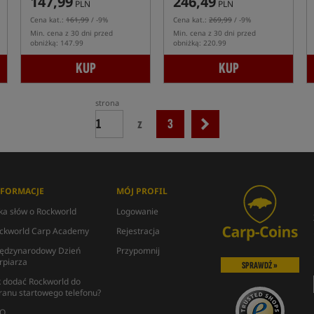
147,99
246,49
PLN
PLN
Cena kat.:
161,99
/ -9%
Cena kat.:
269,99
/ -9%
Min. cena z 30 dni przed
Min. cena z 30 dni przed
obniżką: 147.99
obniżką: 220.99
KUP
KUP
strona
z
3
NFORMACJE
MÓJ PROFIL
lka słów o Rockworld
Logowanie
ckworld Carp Academy
Rejestracja
ędzynarodowy Dzień
Przypomnij
rpiarza
SPRAWDŹ »
k dodać Rockworld do
ranu startowego telefonu?
Q