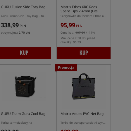
GURU Fusion Side Tray Bag
Matrix Ethos XRC Rods
Spare Tips 2.4mm (Fits
Bomb & Feeder Rods)
Guru Fusion Side Tray Bag – torba na półki boczne i akcesoria
Szczytówka do feedera Ethos XRC
338,99
95,99
PLN
PLN
otrzymujesz
2,70 pkt
Cena kat.:
107,99
/ -11%
Min. cena z 30 dni przed
obniżką: 95.99
KUP
KUP
Promocja
GURU Team Guru Cool Bag
Matrix Aquos PVC Net Bag
Torba termoizolacyjna
Torba do transportu siatki wykonana z materiału PCV