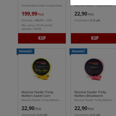
Wafters Citrus Mango
Uniwersalna torba transportowa
Massive Feeder Tricky Wafters Citrus Mango 10 × 7 mm – żółto-pomarańczowe waftersy dumbells do
199,99
22,90
PLN
PLN
Cena kat.:
269,99
/ -26%
otrzymujesz
0,22 pkt
Min. cena z 30 dni przed
obniżką: 199.99
KUP
KUP
Nowość!
Nowość!
Massive Feeder Tricky
Massive Feeder Tricky
Wafters Sweet Corn
Wafters Bloodworm
Massive Feeder Tricky Wafters Sweet Corn 10 × 7 mm – żółte waftersy dumbells do feedera
Massive Feeder Tricky Wafters Bloodworm 10 × 7 mm – różowe waftersy dumbells do feedera
22,90
22,90
PLN
PLN
otrzymujesz
0,22 pkt
otrzymujesz
0,22 pkt