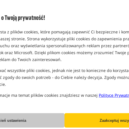
o Twoją prywatność!
Preston Innovations
Matrix Ethos XL EVA Net
Hardcase Roller Safe
Bag
Usztywniana długa torba transportowa
Torba z materiału EVA do przechowywania siatek
sta z plików cookies, które pomagają zapewnić Ci bezpieczne i ko
394,99
328,49
aszej stronie. Strona wykorzystuje pliki cookies do zapewnienia p
PLN
PLN
 ruchu oraz wyświetlania spersonalizowanych reklam przez partneró
Cena kat.:
539,99
/ -27%
Cena kat.:
359,99
/ -9%
ok oraz Microsoft. Dzięki plikom cookies możemy zrozumieć Twoje p
Min. cena z 30 dni przed
Min. cena z 30 dni przed
obniżką: 394.99
obniżką: 328.49
eklam do Twoich zainteresowań.
KUP
KUP
ć wszystkie pliki cookies, jednak nie jest to konieczne do korzysta
 zgody do swoich potrzeb - do Ciebie należy decyzja. Zgody możn
Nowość!
Promocja
ie.
macje ma temat plików cookies znajdziesz w naszej
Polityce Prywat
ień ustawienia
Zaakceptuj wszy
Massive Feeder Tricky
Preston Innovations