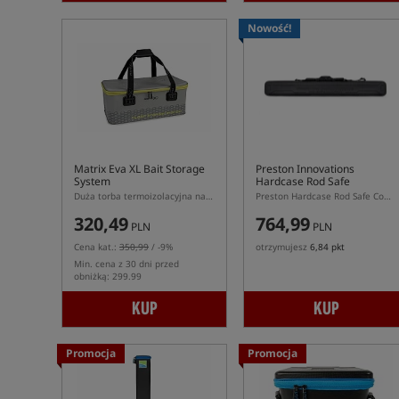
Nowość!
Matrix Eva XL Bait Storage
Preston Innovations
System
Hardcase Rod Safe
Compact
Duża torba termoizolacyjna na przynęty z materiału EVA
Preston Hardcase Rod Safe Compact – sztywny pokrowiec na 2 wędki 11 ft
320,49
764,99
PLN
PLN
Cena kat.:
350,99
/ -9%
otrzymujesz
6,84 pkt
Min. cena z 30 dni przed
obniżką: 299.99
KUP
KUP
Promocja
Promocja