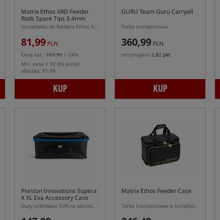
Matrix Ethos XRD Feeder
GURU Team Guru Carryall
Rods Spare Tips 3.4mm
Szczytówka do feedera Ethos XRD
Torba transportowa
81,99
360,99
PLN
PLN
Cena kat.:
107,99
/ -24%
otrzymujesz
2,82 pkt
Min. cena z 30 dni przed
obniżką: 81.99
KUP
KUP
Preston Innovations Supera
Matrix Ethos Feeder Case
X XL Eva Accessory Case
Duży pokrowiec EVA na akcesoria
Torba transportowa w komplecie z pudełkami na akcesoria