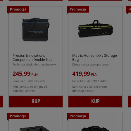
Promocja
Promocja
Preston Innovations
Matrix Horizon XXL Storage
Competition Double Net
Bag
Bag
Torba na siatki do przechowywania ryb
Długa torba transportowa
245,99
419,99
PLN
PLN
Cena kat.:
269,99
/ -9%
Cena kat.:
485,99
/ -14%
Min. cena z 30 dni przed
Min. cena z 30 dni przed
obniżką: 245.99
obniżką: 419.99
KUP
KUP
Promocja
Promocja