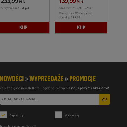
233,99
139,99
PLN
PLN
otrzymujesz
1,84 pkt
Cena kat.:
188,99
/ -26%
Min. cena z 30 dni przed
obniżką: 139.99
KUP
KUP
NOWOŚCI
»
WYPRZEDAŻE
»
PROMOCJE
Zapisz się do newslettera i bądź na bieżąco
z najlepszymi okazjami!
Zapisz się
Wypisz się
Język komunikacji