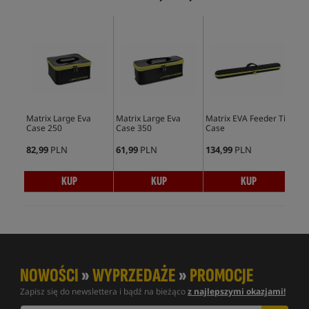
Matrix Large Eva
Matrix Large Eva
Matrix EVA Feeder Tip
Mat
Case 250
Case 350
Case
Cas
82,99
PLN
61,99
PLN
134,99
PLN
66,
KUP
KUP
KUP
NOWOŚCI
»
WYPRZEDAŻE
»
PROMOCJE
Zapisz się do newslettera i bądź na bieżąco
z najlepszymi okazjami!