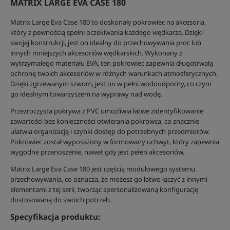
MATRIX LARGE EVA CASE 180
Matrix Large Eva Case 180 to doskonały pokrowiec na akcesoria,
który z pewnością spełni oczekiwania każdego wędkarza. Dzięki
swojej konstrukcji, jest on idealny do przechowywania proc lub
innych mniejszych akcesoriów wędkarskich. Wykonany z
wytrzymałego materiału EVA, ten pokrowiec zapewnia długotrwałą
ochronę twoich akcesoriów w różnych warunkach atmosferycznych.
Dzięki zgrzewanym szwom, jest on w pełni wodoodporny, co czyni
go idealnym towarzyszem na wyprawy nad wodę.
Przezroczysta pokrywa z PVC umożliwia łatwe zidentyfikowanie
zawartości bez konieczności otwierania pokrowca, co znacznie
ułatwia organizację i szybki dostęp do potrzebnych przedmiotów.
Pokrowiec został wyposażony w formowany uchwyt, który zapewnia
wygodne przenoszenie, nawet gdy jest pełen akcesoriów.
Matrix Large Eva Case 180 jest częścią modułowego systemu
przechowywania, co oznacza, że możesz go łatwo łączyć z innymi
elementami z tej serii, tworząc spersonalizowaną konfigurację
dostosowaną do swoich potrzeb.
Specyfikacja produktu: