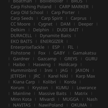
Boatman
BoilieRoller
BROS
|
|
|
|
Carp Fishing Poland
CARP MARKER
|
|
Carp Old School
Carp Porter
|
|
Carp Seeds
Carp Spirit
Carprus
|
|
|
CC Moore
Cygnet
DAM
Deeper
|
|
|
|
Delkim
Delphin
DUDI BAIT
|
|
|
DURACELL
Dynamite Baits
|
|
EKO BAITS
ENERGIZER
|
|
EnterpriseTackle
ESP
FIL
|
|
|
Fishstone
Fox
GABY
Gamakatsu
|
|
|
Gardner
Gazcamp
GREYS
GURU
|
|
|
|
Haibo
Haswing
Holdcarp
|
|
|
|
Humminbird
Inni
JAG
JAXON
|
|
|
|
JETFISH
JRC
Karel Nikl
Karp Max
|
|
|
Kiana Carp
Kolibri
Korda
|
|
|
|
Korum
Kryston
KUMU
Lowrance
|
|
|
Mainline
Massive Baits
Matrix
|
|
|
|
Minn Kota
Mivardi
MUGGA
Nash
|
|
|
NAVITAS
NawiPoland
OKUMA
|
|
|
|