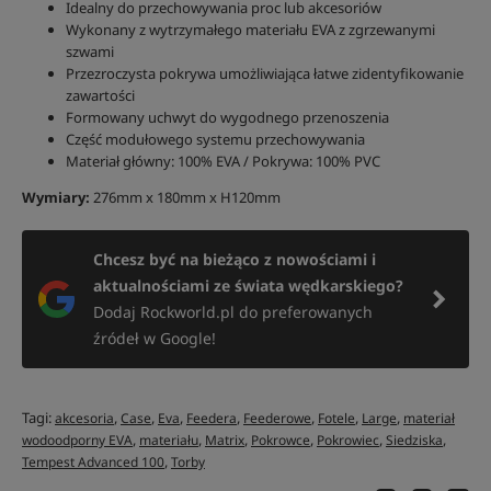
Idealny do przechowywania proc lub akcesoriów
Wykonany z wytrzymałego materiału EVA z zgrzewanymi
szwami
Przezroczysta pokrywa umożliwiająca łatwe zidentyfikowanie
zawartości
Formowany uchwyt do wygodnego przenoszenia
Część modułowego systemu przechowywania
Materiał główny: 100% EVA / Pokrywa: 100% PVC
Wymiary:
276mm x 180mm x H120mm
Chcesz być na bieżąco z nowościami i
aktualnościami ze świata wędkarskiego?
Dodaj Rockworld.pl do preferowanych
źródeł w Google!
Tagi:
,
,
,
,
,
,
,
akcesoria
Case
Eva
Feedera
Feederowe
Fotele
Large
materiał
,
,
,
,
,
,
wodoodporny EVA
materiału
Matrix
Pokrowce
Pokrowiec
Siedziska
,
Tempest Advanced 100
Torby