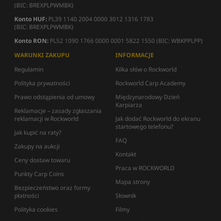
(BIC: BREXPLPWMBK)
Konto HUF:
PL39 1140 2004 0000 3012 1316 1783
(BIC: BREXPLPWMBK)
Konto RON:
PL52 1090 1766 0000 0001 5822 1550 (BIC: WBKPPLPP)
WARUNKI ZAKUPU
INFORMACJE
Regulamin
Kilka słów o Rockworld
Polityka prywatności
Rockworld Carp Academy
Prawo odstąpienia od umowy
Międzynarodowy Dzień
Karpiarza
Reklamacje – zasady zgłaszania
reklamacji w Rockworld
Jak dodać Rockworld do ekranu
startowego telefonu?
Jak kupić na raty?
FAQ
Zakupy na aukcji
Kontakt
Ceny dostaw towaru
Praca w ROCKWORLD
Punkty Carp Coins
Mapa strony
Bezpieczeństwo oraz formy
płatności
Słownik
Polityka cookies
Filmy