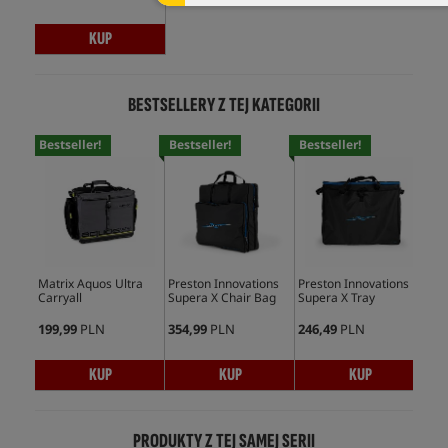
KUP
BESTSELLERY Z TEJ KATEGORII
Bestseller!
Bestseller!
Bestseller!
Bes
Matrix Aquos Ultra
Preston Innovations
Preston Innovations
Pre
Carryall
Supera X Chair Bag
Supera X Tray
Sup
Net
199,99
PLN
354,99
PLN
246,49
PLN
225
KUP
KUP
KUP
PRODUKTY Z TEJ SAMEJ SERII