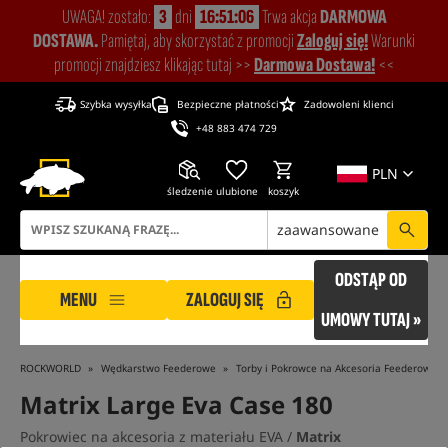
UWAGA! zostało:
3
dni
16:51:05
Trwa akcja
DARMOWA
DOSTAWA.
Pamiętaj, aby skorzystać z promocji
Zaloguj się!
Warunki
promocji znajdziesz klikając tutaj >>
Darmowa Dostawa!
<<
Szybka wysyłka
Bezpieczne płatności
Zadowoleni klienci
+48 883 474 729
PLN
śledzenie
ulubione
koszyk
zaawansowane
ODSTĄP OD
MENU
ZALOGUJ SIĘ
UMOWY TUTAJ »
ROCKWORLD
Wędkarstwo Feederowe
Torby i Pokrowce na Akcesoria Feederowe
Matrix Large Eva Case 180
Pokrowiec na akcesoria z materiału EVA /
Matrix