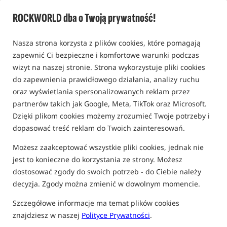
0,0
ROCKWORLD dba o Twoją prywatność!
0 opinii | ponad 10 osób kupiło ten produkt
Nasza strona korzysta z plików cookies, które pomagają
Promocja
Bestseller!
zapewnić Ci bezpieczne i komfortowe warunki podczas
wizyt na naszej stronie. Strona wykorzystuje pliki cookies
do zapewnienia prawidłowego działania, analizy ruchu
oraz wyświetlania spersonalizowanych reklam przez
partnerów takich jak Google, Meta, TikTok oraz Microsoft.
Dzięki plikom cookies możemy zrozumieć Twoje potrzeby i
dopasować treść reklam do Twoich zainteresowań.
Możesz zaakceptować wszystkie pliki cookies, jednak nie
jest to konieczne do korzystania ze strony. Możesz
dostosować zgody do swoich potrzeb - do Ciebie należy
decyzja. Zgody można zmienić w dowolnym momencie.
Szczegółowe informacje ma temat plików cookies
znajdziesz w naszej
Polityce Prywatności
.