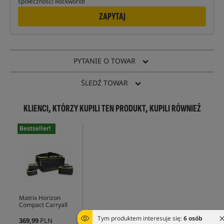
społeczności Rockworld!
ZAPYTAJ
PYTANIE O TOWAR
ŚLEDŹ TOWAR
KLIENCI, KTÓRZY KUPILI TEN PRODUKT, KUPILI RÓWNIEŻ
Bestseller!
Matrix Horizon
Compact Carryall
Tym produktem interesuje się:
6 osób
369,99
PLN