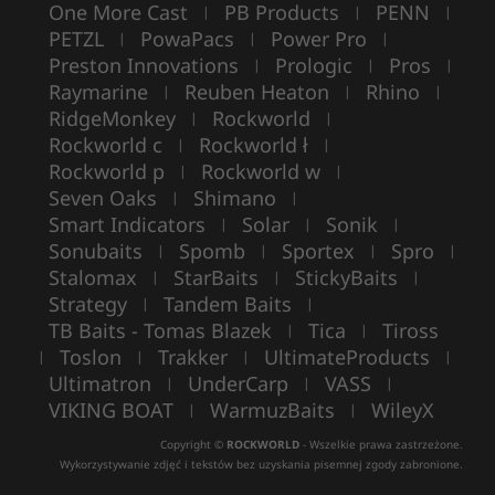
One More Cast
PB Products
PENN
|
|
|
PETZL
PowaPacs
Power Pro
|
|
|
Preston Innovations
Prologic
Pros
|
|
|
Raymarine
Reuben Heaton
Rhino
|
|
|
RidgeMonkey
Rockworld
|
|
Rockworld c
Rockworld ł
|
|
Rockworld p
Rockworld w
|
|
Seven Oaks
Shimano
|
|
Smart Indicators
Solar
Sonik
|
|
|
Sonubaits
Spomb
Sportex
Spro
|
|
|
|
Stalomax
StarBaits
StickyBaits
|
|
|
Strategy
Tandem Baits
|
|
TB Baits - Tomas Blazek
Tica
Tiross
|
|
Toslon
Trakker
UltimateProducts
|
|
|
|
Ultimatron
UnderCarp
VASS
|
|
|
VIKING BOAT
WarmuzBaits
WileyX
|
|
Copyright ©
ROCKWORLD
- Wszelkie prawa zastrzeżone.
Wykorzystywanie zdjęć i tekstów bez uzyskania pisemnej zgody zabronione.