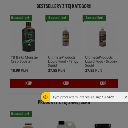
BESTSELLERY Z TEJ KATEGORII
Bestseller!
Bestseller!
Bestseller!
Bes
TB Baits Monster
UltimateProducts
UltimateProducts
Mas
Crab Booster
Liquid Food - Tangy
Liquid Food - Scopex
Ami
Squid
Squid
18,99
PLN
37,85
PLN
37,85
PLN
128
KUP
KUP
KUP
Tym produktem interesuje się:
13 osób
PRODUKTY Z TEJ SAMEJ SERII
Bestseller!