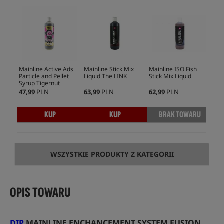
Mainline Active Ads
Mainline Stick Mix
Mainline ISO Fish
Mai
Particle and Pellet
Liquid The LINK
Stick Mix Liquid
Pin
Syrup Tigernut
Col
47,99
PLN
63,99
PLN
62,99
PLN
46,
KUP
KUP
BRAK TOWARU
WSZYSTKIE PRODUKTY Z KATEGORII
OPIS TOWARU
DIP
MAINLINE ENCHANCEMENT SYSTEM FUSION