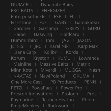
DURACELL
Dynamite Baits
|
|
EKO BAITS
ENERGIZER
|
|
EnterpriseTackle
ESP
FIL
|
|
|
Fishstone
Fox
GABY
Gamakatsu
|
|
|
Gardner
Gazcamp
GREYS
GURU
|
|
|
|
Haibo
Haswing
Holdcarp
|
|
|
|
Humminbird
Inni
JAG
JAXON
|
|
|
|
JETFISH
JRC
Karel Nikl
Karp Max
|
|
|
Kiana Carp
Kolibri
Korda
|
|
|
|
Korum
Kryston
KUMU
Lowrance
|
|
|
Mainline
Massive Baits
Matrix
|
|
|
|
Minn Kota
Mivardi
MUGGA
Nash
|
|
|
NAVITAS
NawiPoland
OKUMA
|
|
|
|
One More Cast
PB Products
PENN
|
|
|
PETZL
PowaPacs
Power Pro
|
|
|
Preston Innovations
Prologic
Pros
|
|
|
Raymarine
Reuben Heaton
Rhino
|
|
|
RidgeMonkey
Rockworld
|
|