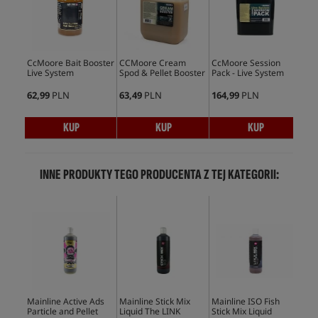
CcMoore Bait Booster
CCMoore Cream
CcMoore Session
Avi
Live System
Spod & Pellet Booster
Pack - Live System
PVA
25
62,99
PLN
63,49
PLN
164,99
PLN
49,
KUP
KUP
KUP
INNE PRODUKTY TEGO PRODUCENTA Z TEJ KATEGORII:
Mainline Active Ads
Mainline Stick Mix
Mainline ISO Fish
Mai
Particle and Pellet
Liquid The LINK
Stick Mix Liquid
Pin