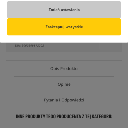
tylko produkty na
"naszym magazynie"
(część opcji mogła zostać ukryta przez wybrany sposób filtrowania)
Zmień ustawienia
Opcja
Cena PLN
Ilość
Zaakceptuj wszystkie
59.99
opakowanie 175ml
Brak
produktu
MPN: M14007
EAN: 5060509812202
Opis Produktu
Opinie
Pytania i Odpowiedzi
INNE PRODUKTY TEGO PRODUCENTA Z TEJ KATEGORII: