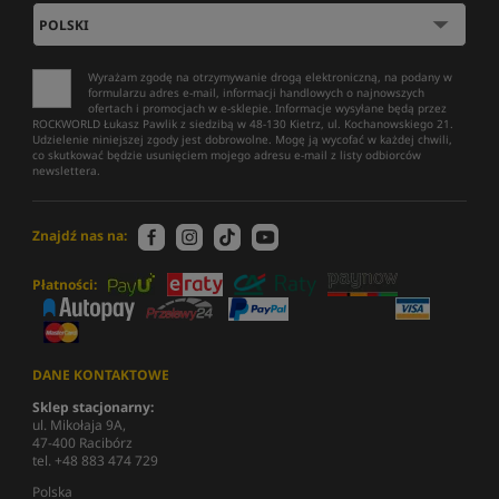
Wyrażam zgodę na otrzymywanie drogą elektroniczną, na podany w
formularzu adres e-mail, informacji handlowych o najnowszych
ofertach i promocjach w e-sklepie. Informacje wysyłane będą przez
ROCKWORLD Łukasz Pawlik z siedzibą w 48-130 Kietrz, ul. Kochanowskiego 21.
Udzielenie niniejszej zgody jest dobrowolne. Mogę ją wycofać w każdej chwili,
co skutkować będzie usunięciem mojego adresu e-mail z listy odbiorców
newslettera.
Znajdź nas na:
Płatności:
DANE KONTAKTOWE
Sklep stacjonarny:
ul. Mikołaja 9A,
47-400 Racibórz
tel. +48 883 474 729
Polska