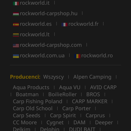
rockworld.it
|
rockworld-carpshop.hu
|
rockworld.es
rockworld.fr
|
|
rockworld.lt
|
rockworld-carpshop.com
|
rockworld.com.ua
rockworld.ro
|
Producenci:
Wszyscy
Alpen Camping
|
|
Aqua Products
Aqua VU
AVID CARP
|
|
Boatman
BoilieRoller
BROS
|
|
|
|
Carp Fishing Poland
CARP MARKER
|
|
Carp Old School
Carp Porter
|
|
Carp Seeds
Carp Spirit
Carprus
|
|
|
CC Moore
Cygnet
DAM
Deeper
|
|
|
|
Delkim
Delphin
DUDI BAIT
|
|
|