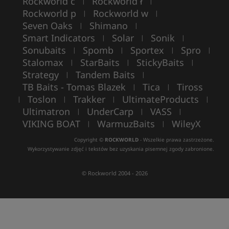
Rockworld c
Rockworld ł
|
|
Rockworld p
Rockworld w
|
|
Seven Oaks
Shimano
|
|
Smart Indicators
Solar
Sonik
|
|
|
Sonubaits
Spomb
Sportex
Spro
|
|
|
|
Stalomax
StarBaits
StickyBaits
|
|
|
Strategy
Tandem Baits
|
|
TB Baits - Tomas Blazek
Tica
Tiross
|
|
Toslon
Trakker
UltimateProducts
|
|
|
|
Ultimatron
UnderCarp
VASS
|
|
|
VIKING BOAT
WarmuzBaits
WileyX
|
|
Copyright ©
ROCKWORLD
- Wszelkie prawa zastrzeżone.
Wykorzystywanie zdjęć i tekstów bez uzyskania pisemnej zgody zabronione.
© Rockworld 2004 - 2026