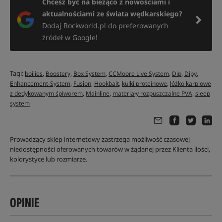
Chcesz być na bieżąco z nowościami i
aktualnościami ze świata wędkarskiego?
Dodaj Rockworld.pl do preferowanych
źródeł w Google!
Tagi:
,
,
,
,
,
,
boilies
Boostery
Box System
CCMoore Live System
Dip
Dipy
,
,
,
,
Enhancement-System
Fusion
Hookbait
kulki proteinowe
łóżko karpiowe
,
,
,
z dedykowanym śpiworem
Mainline
materiały rozpuszczalne PVA
sleep
system
Prowadzący sklep internetowy zastrzega możliwość czasowej
niedostępności oferowanych towarów w żądanej przez Klienta ilości,
kolorystyce lub rozmiarze.
OPINIE