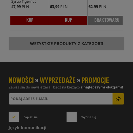
Syrup Tigernut
Col
47,99
PLN
63,99
PLN
62,99
PLN
46,
KUP
KUP
BRAK TOWARU
WSZYSTKIE PRODUKTY Z KATEGORII
NOWOŚCI
»
WYPRZEDAŻE
»
PROMOCJE
Zapisz się do newslettera i bądź na bieżąco
z najlepszymi okazjami!
Zapisz się
Wypisz się
Język komunikacji