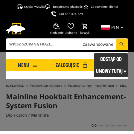
Szybka wysyłka
Bezpieczne płatności
Zadowoleni klienci
+48 883 474 729
PLN
śledzenie
ulubione
koszyk
zaawansowane
ODSTĄP OD
MENU
ZALOGUJ SIĘ
UMOWY TUTAJ »
ROCKWORLD
Wędkarstwo Karpiowe
Przynęty, zanęty i nęcenie karpi
Dipy, Boo
Mainline Hookbait Enhancement-
System Fusion
Dip Fusion /
Mainline
0,0
0 opinii | ponad 10 osób kupiło ten produkt