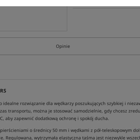
Opinie
ORS
o idealne rozwiązanie dla wędkarzy poszukujących szybkiej i niez
as transportu, można je stosować samodzielnie, gdy chcesz zre
XC, aby zapewnić dodatkową ochronę i spokój ducha.
pierścieniami o średnicy 50 mm i wędkami z pół-teleskopowym dol
e. Regulowana, wytrzymała elastyczna taśma jest niezwykle wszech