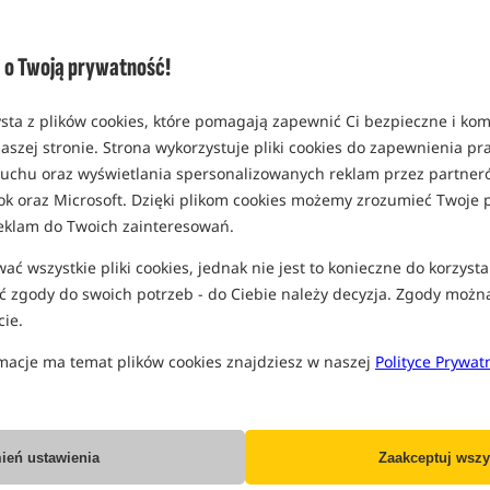
Opcja
Standard
o Twoją prywatność!
MPN: 205270
EAN: 5056618308309
sta z plików cookies, które pomagają zapewnić Ci bezpieczne i ko
0,62
aszej stronie. Strona wykorzystuje pliki cookies do zapewnienia p
SPODZIEWANA WYSYŁKA
J
 ruchu oraz wyświetlania spersonalizowanych reklam przez partneró
ok oraz Microsoft. Dzięki plikom cookies możemy zrozumieć Twoje p
eklam do Twoich zainteresowań.
Wszystkie podane ceny zawierają pod
ć wszystkie pliki cookies, jednak nie jest to konieczne do korzysta
 zgody do swoich potrzeb - do Ciebie należy decyzja. Zgody możn
ie.
macje ma temat plików cookies znajdziesz w naszej
Polityce Prywat
Producent:
Trakker
Dostawa już od:
7.99 PLN
ień ustawienia
Zaakceptuj wszy
Poleć ten produkt znajomym: