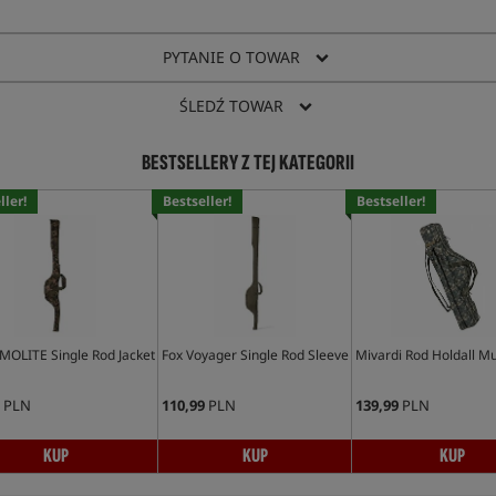
PYTANIE O TOWAR
ŚLEDŹ TOWAR
BESTSELLERY Z TEJ KATEGORII
ller!
Bestseller!
Bestseller!
MOLITE Single Rod Jacket
Fox Voyager Single Rod Sleeve
Mivardi Rod Holdall M
PLN
110,99
PLN
139,99
PLN
KUP
KUP
KUP