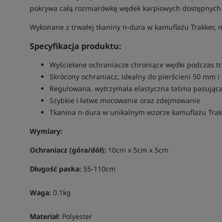
pokrywa całą rozmiarówkę wędek karpiowych dostępnych 
Wykonane z trwałej tkaniny n-dura w kamuflażu Trakker, m
Specyfikacja produktu:
Wyściełane ochraniacze chroniące wędki podczas t
Skrócony ochraniacz, idealny do pierścieni 50 mm 
Regulowana, wytrzymała elastyczna taśma pasująca
Szybkie i łatwe mocowanie oraz zdejmowanie
Tkanina n-dura w unikalnym wzorze kamuflażu Trak
Wymiary:
Ochraniacz (góra/dół):
10cm x 5cm x 5cm
Długość paska:
55-110cm
Waga:
0.1kg
Materiał:
Polyester