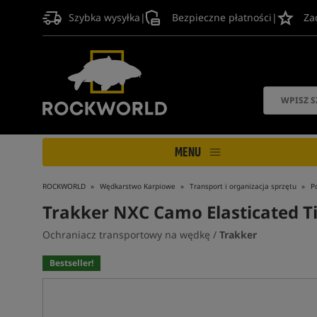
Szybka wysyłka
|
Bezpieczne płatności
|
Za
MENU
ROCKWORLD
Wędkarstwo Karpiowe
Transport i organizacja sprzętu
P
Trakker NXC Camo Elasticated Ti
Ochraniacz transportowy na wędkę /
Trakker
Bestseller!