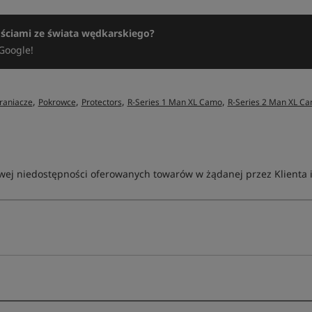
ościami ze świata wędkarskiego?
Google!
,
,
,
,
raniacze
Pokrowce
Protectors
R-Series 1 Man XL Camo
R-Series 2 Man XL C
ej niedostępności oferowanych towarów w żądanej przez Klienta ilo