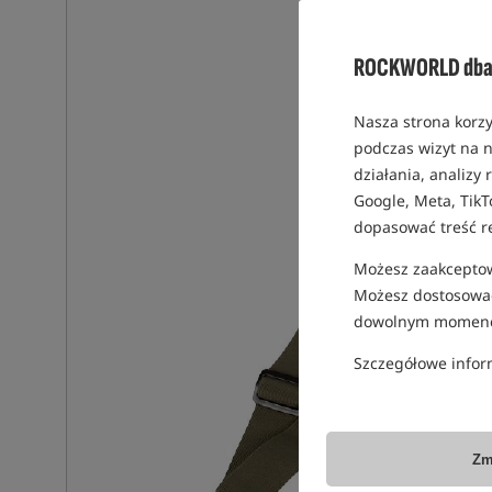
ROCKWORLD dba 
Nasza strona korzy
podczas wizyt na n
działania, analizy
Google, Meta, TikT
dopasować treść r
Możesz zaakceptowa
Możesz dostosować
dowolnym momenc
Szczegółowe infor
Zm