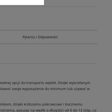
Pytania i Odpowiedzi
awodnej opcji do transportu wędek. Dzięki wyściełanym
dukować swoje wyposażenie do minimum lub używać w
nikiem, dzięki krótszemu pokrowcowi i bocznemu
stronna, pasując na wędki o długości od 6 do 13 stóp, co