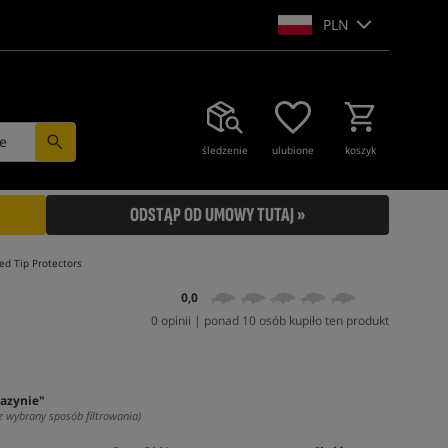
PLN
e
śledzenie
ulubione
koszyk
ODSTĄP OD UMOWY TUTAJ »
ed Tip Protectors
0,0
0 opinii | ponad 10 osób kupiło ten produkt
azynie"
z wybrany sposób filtrowania)