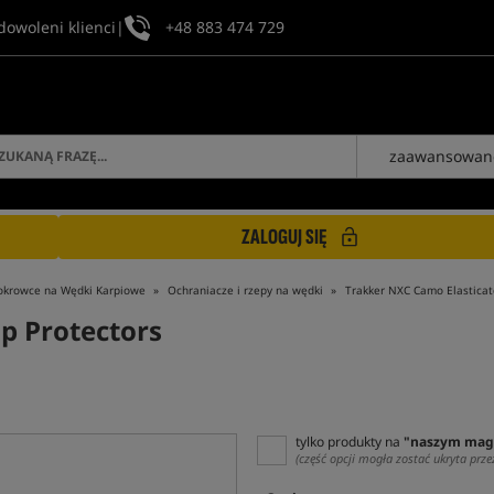
dowoleni klienci
|
+48 883 474 729
zaawansowan
ZALOGUJ SIĘ
okrowce na Wędki Karpiowe
Ochraniacze i rzepy na wędki
Trakker NXC Camo Elasticat
p Protectors
tylko produkty na
"naszym mag
(część opcji mogła zostać ukryta prze