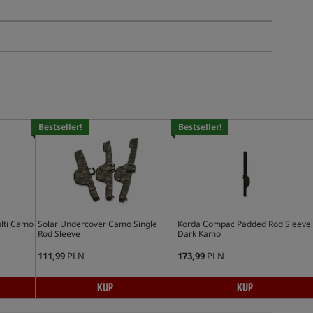
Bestseller!
Bestseller!
ulti Camo
Solar Undercover Camo Single
Korda Compac Padded Rod Sleeve
Rod Sleeve
Dark Kamo
111,99
PLN
173,99
PLN
KUP
KUP