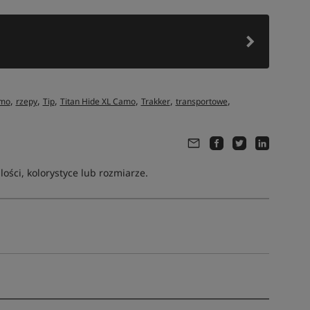
,
,
,
,
,
,
amo
rzepy
Tip
Titan Hide XL Camo
Trakker
transportowe
ści, kolorystyce lub rozmiarze.
Tym produktem interesują się:
3 osoby