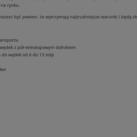
na rynku.
ożesz być pewien, że wytrzymają najtrudniejsze warunki i będą słu
ransportu
i wędek z pół-teleskopowym dolnikiem
 do wędek od 6 do 13 stóp
ker