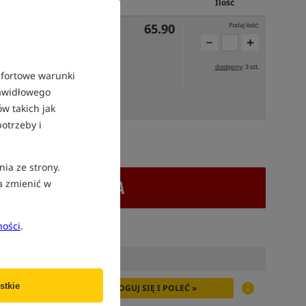
Cena PLN
Ilość
65.90
Podaj ilość:
dostępny
: 3 szt.
mfortowe warunki
rawidłowego
UTRO
w takich jak
otrzeby i
atek VAT
nia ze strony.
+ DODAJ DO KOSZYKA
a zmienić w
ności
.
stkie
ZALOGUJ SIĘ I POLEĆ »