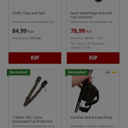
GURU Tops and Tails
Nash Subterfuge Butt and
Tip Connector
Ochraniacze transportowe do wędki
Ochraniacze transportowe wędki z elastycznym pasem napinającym
84,99
78,99
PLN
PLN
otrzymujesz
0,67 pkt
Cena kat.:
89,99
/ -12%
Min. cena z 30 dni przed
obniżką: 78.99
KUP
KUP
Bestseller!
Bestseller!
5,0
Trakker NXC Camo
Gardner Rod & Lead Strap
Elasticated Tip Protectors
Ochraniacz transportowy na wędkę
Nakładka z rzepem zabezpieczająca ciężarek i blank wędki