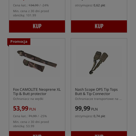
Cena kat.:
134,99
/ -24%
otrzymujesz
0,62 pkt
Min. cena z 30 dni przed
obniżką: 101.99
KUP
KUP
Promocja
Fox CAMOLITE Neoprene XL
Nash Scope OPS Tip Tops
Tip & Butt protector
Butt & Tip Connector
Ochraniacz na wędki
Ochraniacze transportowe na wędki
53,99
99,99
PLN
PLN
Cena kat.:
71,99
/ -25%
otrzymujesz
0,74 pkt
Min. cena z 30 dni przed
obniżką: 53.99