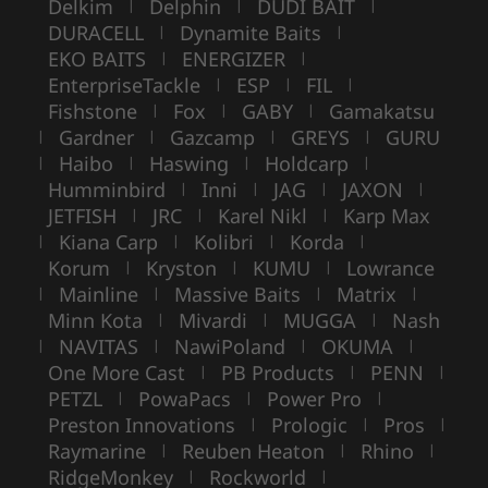
Delkim
Delphin
DUDI BAIT
|
|
|
DURACELL
Dynamite Baits
|
|
EKO BAITS
ENERGIZER
|
|
EnterpriseTackle
ESP
FIL
|
|
|
Fishstone
Fox
GABY
Gamakatsu
|
|
|
Gardner
Gazcamp
GREYS
GURU
|
|
|
|
Haibo
Haswing
Holdcarp
|
|
|
|
Humminbird
Inni
JAG
JAXON
|
|
|
|
JETFISH
JRC
Karel Nikl
Karp Max
|
|
|
Kiana Carp
Kolibri
Korda
|
|
|
|
Korum
Kryston
KUMU
Lowrance
|
|
|
Mainline
Massive Baits
Matrix
|
|
|
|
Minn Kota
Mivardi
MUGGA
Nash
|
|
|
NAVITAS
NawiPoland
OKUMA
|
|
|
|
One More Cast
PB Products
PENN
|
|
|
PETZL
PowaPacs
Power Pro
|
|
|
Preston Innovations
Prologic
Pros
|
|
|
Raymarine
Reuben Heaton
Rhino
|
|
|
RidgeMonkey
Rockworld
|
|