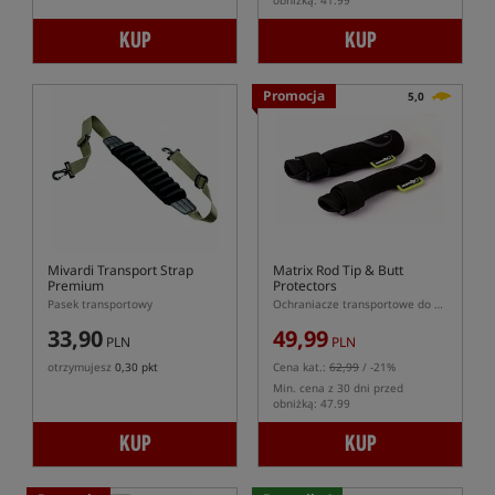
obniżką: 41.99
KUP
KUP
Promocja
5,0
Mivardi Transport Strap
Matrix Rod Tip & Butt
Premium
Protectors
Pasek transportowy
Ochraniacze transportowe do wędki
33,90
49,99
PLN
PLN
otrzymujesz
0,30 pkt
Cena kat.:
62,99
/ -21%
Min. cena z 30 dni przed
obniżką: 47.99
KUP
KUP