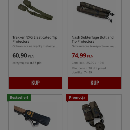
Trakker NXG Elasticated Tip
Nash Subterfuge Butt and
Protectors
Tip Protectors
Ochraniacz na wędkę z elastyczną opaską
Ochraniacze transportowe wędki
60,90
74,99
PLN
PLN
otrzymujesz
0,57 pkt
Cena kat.:
85,99
/ -13%
Min. cena z 30 dni przed
obniżką: 74.99
KUP
KUP
Bestseller!
Promocja