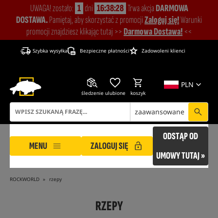
UWAGA! zostało:
1
dni
16:38:27
Trwa akcja
DARMOWA
DOSTAWA.
Pamiętaj, aby skorzystać z promocji
Zaloguj się!
Warunki
promocji znajdziesz klikając tutaj >>
Darmowa Dostawa!
<<
Szybka wysyłka
Bezpieczne płatności
Zadowoleni klienci
PLN
śledzenie
ulubione
koszyk
zaawansowane
ODSTĄP OD
MENU
ZALOGUJ SIĘ
UMOWY TUTAJ »
ROCKWORLD
rzepy
RZEPY