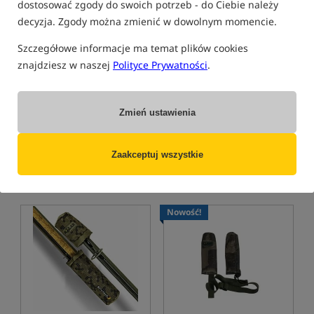
dostosować zgody do swoich potrzeb - do Ciebie należy
decyzja. Zgody można zmienić w dowolnym momencie.
Szczegółowe informacje ma temat plików cookies
znajdziesz w naszej
Polityce Prywatności
.
Fox Tip & Butt Protectors
Fox Neoprene Rod and Lead
Bands
Ochraniacze transportowe na wędkę
Opaski neoprenowe na wędki
39,99
34,99
PLN
PLN
Zmień ustawienia
Cena kat.:
49,49
/ -19%
Cena kat.:
42,69
/ -18%
Min. cena z 30 dni przed
Min. cena z 30 dni przed
obniżką: 39.99
obniżką: 34.99
Zaakceptuj wszystkie
KUP
KUP
Nowość!