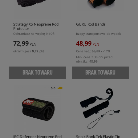
Strategy XS Neoprene Rod
GURU Rod Bands
Protector
Ochraniacz na wędkę 9-10ft
Rzepy transportowe do wędek
72,99
48,99
PLN
PLN
otrzymujesz
0,72 pkt
Cena kat.:
58,99
/ -17%
Min. cena z 30 dni przed
obniżką: 48.99
BRAK TOWARU
BRAK TOWARU
5,0
JRC Defender Neoprene Rod
Sonik Bank-Tek Elastic Tip