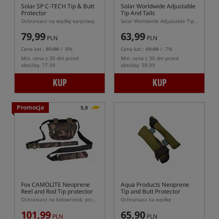
Solar SP C-TECH Tip & Butt
Solar Worldwide Adjustable
Protector
Tip And Tails
Ochraniacz na wędkę karpiową
Solar Worldwide Adjustable Tip And Tails – ochraniacze szczytówki i dolnika wędki
79,99
63,99
PLN
PLN
Cena kat.:
87,00
/ -8%
Cena kat.:
69,00
/ -7%
Min. cena z 30 dni przed
Min. cena z 30 dni przed
obniżką: 77.99
obniżką: 58.99
KUP
KUP
Promocja
5,0
Fox CAMOLITE Neoprene
Aqua Products Neoprene
Reel and Rod Tip protector
Tip and Butt Protector
Ochraniacz na kołowrotek, przelotki i dolnik
Ochraniacz na wędkę
101,99
65,90
PLN
PLN