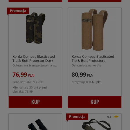
Promocja
Korda Compac Elasticated
Korda Compac Elasticated
Tip & Butt Protector Dark
Tip & Butt Protectors
Kamo
Ochraniacz transportowy na wędkę Korda w kolorze Dark Kamo
Ochraniacz na wędkę
76,99
80,99
PLN
PLN
Cena kat.:
84,99
/ -9%
otrzymujesz
0,60 pkt
Min. cena z 30 dni przed
obniżką: 76.99
KUP
KUP
Promocja
4,5