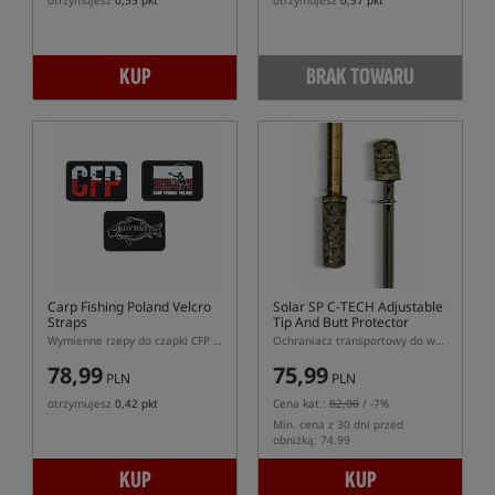
otrzymujesz
0,55 pkt
otrzymujesz
0,57 pkt
KUP
BRAK TOWARU
Carp Fishing Poland Velcro
Solar SP C-TECH Adjustable
Straps
Tip And Butt Protector
Wymienne rzepy do czapki CFP Trucker Hat
Ochraniacz transportowy do wędki karpiowej
78,99
75,99
PLN
PLN
otrzymujesz
0,42 pkt
Cena kat.:
82,00
/ -7%
Min. cena z 30 dni przed
obniżką: 74.99
KUP
KUP