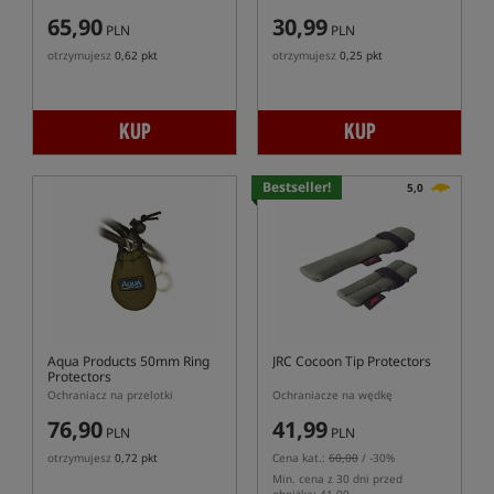
65,90
30,99
PLN
PLN
otrzymujesz
0,62 pkt
otrzymujesz
0,25 pkt
KUP
KUP
Bestseller!
5,0
Aqua Products 50mm Ring
JRC Cocoon Tip Protectors
Protectors
Ochraniacz na przelotki
Ochraniacze na wędkę
76,90
41,99
PLN
PLN
otrzymujesz
0,72 pkt
Cena kat.:
60,00
/ -30%
Min. cena z 30 dni przed