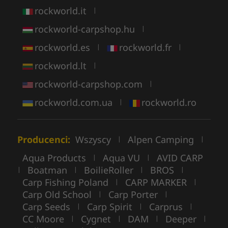
rockworld.it
|
rockworld-carpshop.hu
|
rockworld.es
rockworld.fr
|
|
rockworld.lt
|
rockworld-carpshop.com
|
rockworld.com.ua
rockworld.ro
|
Producenci:
Wszyscy
Alpen Camping
|
|
Aqua Products
Aqua VU
AVID CARP
|
|
Boatman
BoilieRoller
BROS
|
|
|
|
Carp Fishing Poland
CARP MARKER
|
|
Carp Old School
Carp Porter
|
|
Carp Seeds
Carp Spirit
Carprus
|
|
|
CC Moore
Cygnet
DAM
Deeper
|
|
|
|