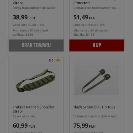
Wraps
Protectors
Rzepy transportowe do wędki
Ochraniacze transportowe na wędkę
38,99
51,49
PLN
PLN
Cena kat.:
40,00
/ -3%
Cena kat.:
54,99
/ -6%
Min. cena z 30 dni przed
Min. cena z 30 dni przed
obniżką: 38.99
obniżką: 51.49
BRAK TOWARU
KUP
5,0
Trakker Padded Shoulder
Nash Scope OPS Tip Tops
Strap
Pasek na ramię
Ochraniacz na szczytówki wędek Scope
60,99
75,99
PLN
PLN