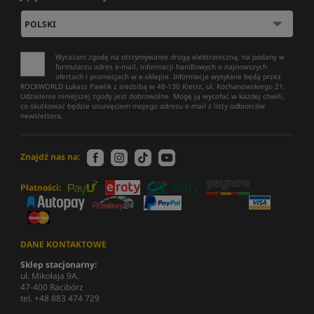
Wyrażam zgodę na otrzymywanie drogą elektroniczną, na podany w
formularzu adres e-mail, informacji handlowych o najnowszych
ofertach i promocjach w e-sklepie. Informacje wysyłane będą przez
ROCKWORLD Łukasz Pawlik z siedzibą w 48-130 Kietrz, ul. Kochanowskiego 21.
Udzielenie niniejszej zgody jest dobrowolne. Mogę ją wycofać w każdej chwili,
co skutkować będzie usunięciem mojego adresu e-mail z listy odbiorców
newslettera.
Znajdź nas na:
Płatności:
DANE KONTAKTOWE
Sklep stacjonarny:
ul. Mikołaja 9A,
47-400 Racibórz
tel. +48 883 474 729