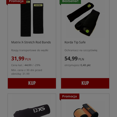
Promocja
Bestseller!
Matrix X-Stretch Rod Bands
Korda Tip Safe
Rzepy transportowe do wędki
Ochraniacz na szczytówkę
31,99
54,99
PLN
PLN
Cena kat.:
44,99
/ -29%
otrzymujesz
0,48 pkt
Min. cena z 30 dni przed
obniżką: 31.99
KUP
KUP
Promocja