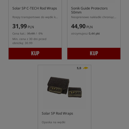
Solar SP C-TECH Rod Wraps
Sonik Guide Protectors
50mm
Rzepy transportowe do wędki karpiowej
Neoprenowe nakładki chroniące przelotkę startową 50mm
31,99
44,90
PLN
PLN
Cena kat.:
35,00
/ -9%
otrzymujesz
0,44 pkt
Min. cena z 30 dni przed
obniżką: 30.99
KUP
KUP
5,0
Solar SP Rod Wraps
Opaska na wędki