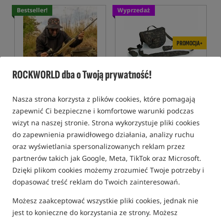
Bestseller!
Wyprzedaż
PROMOCJA+
ROCKWORLD dba o Twoją prywatność!
One More Cast Rig Ready V2
Shimano Tribal Trench Reel
& Rod Tip Protector
Nasza strona korzysta z plików cookies, które pomagają
Ochraniacz transportowy do zestawu karpiowego
Ochraniacz na wedkę i kołowrotek
zapewnić Ci bezpieczne i komfortowe warunki podczas
106,99
166,99
PLN
PLN
wizyt na naszej stronie. Strona wykorzystuje pliki cookies
otrzymujesz
0,94 pkt
Cena kat.:
219,00
/ -24%
do zapewnienia prawidłowego działania, analizy ruchu
Min. cena z 30 dni przed
oraz wyświetlania spersonalizowanych reklam przez
obniżką: 166.99
partnerów takich jak Google, Meta, TikTok oraz Microsoft.
KUP
KUP
Dzięki plikom cookies możemy zrozumieć Twoje potrzeby i
dopasować treść reklam do Twoich zainteresowań.
Promocja
Promocja
5,0
5,0
Możesz zaakceptować wszystkie pliki cookies, jednak nie
jest to konieczne do korzystania ze strony. Możesz