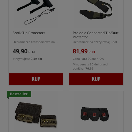
Sonik Tip Protectors
Prologic Connected Tip/Butt
Protector
Ochraniacze transportowe na wędki
Ochraniacz na szczytówkę i dolnik
49,90
81,99
PLN
PLN
otrzymujesz
0,49 pkt
Cena kat.:
90,00
/ -9%
Min. cena z 30 dni przed
obniżką: 76.99
KUP
KUP
Bestseller!