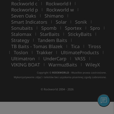
Rockworld c
Rockworld ł
|
|
Rockworld p
Rockworld w
|
|
Seven Oaks
Shimano
|
|
Smart Indicators
Solar
Sonik
|
|
|
Sonubaits
Spomb
Sportex
Spro
|
|
|
|
Stalomax
StarBaits
StickyBaits
|
|
|
Strategy
Tandem Baits
|
|
TB Baits - Tomas Blazek
Tica
Tiross
|
|
Toslon
Trakker
UltimateProducts
|
|
|
|
Ultimatron
UnderCarp
VASS
|
|
|
VIKING BOAT
WarmuzBaits
WileyX
|
|
Copyright ©
ROCKWORLD
- Wszelkie prawa zastrzeżone.
Wykorzystywanie zdjęć i tekstów bez uzyskania pisemnej zgody zabronione.
© Rockworld 2004 - 2026