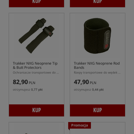
KUP
KUP
Trakker NXG Neoprene Tip
Trakker NXG Neoprene Rod
& Butt Protectors
Bands
Ochraniacze transportowe do wędki karpiowej
Rzepy transportowe do wędek karpiowych
82,90
47,90
PLN
PLN
otrzymujesz
0,77 pkt
otrzymujesz
0,44 pkt
KUP
KUP
Promocja