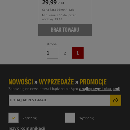
29,99
PLN
Cena kat.:
33,99
/ -12%
Min. cena z 30 dni przed
obniżką: 29.99
BRAK TOWARU
strona
z
1
NOWOŚCI
»
WYPRZEDAŻE
»
PROMOCJE
Zapisz się do newslettera i bądź na bieżąco
z najlepszymi okazjami!
Zapisz się
Wypisz się
Język komunikacji