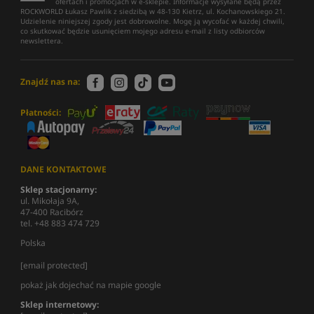
ofertach i promocjach w e-sklepie. Informacje wysyłane będą przez
ROCKWORLD Łukasz Pawlik z siedzibą w 48-130 Kietrz, ul. Kochanowskiego 21.
Udzielenie niniejszej zgody jest dobrowolne. Mogę ją wycofać w każdej chwili,
co skutkować będzie usunięciem mojego adresu e-mail z listy odbiorców
newslettera.
Znajdź nas na:
Płatności:
DANE KONTAKTOWE
Sklep stacjonarny:
ul. Mikołaja 9A,
47-400 Racibórz
tel. +48 883 474 729
Polska
[email protected]
pokaż jak dojechać na mapie google
Sklep internetowy: