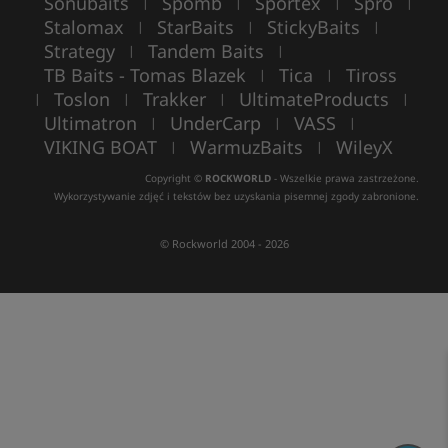
Sonubaits
Spomb
Sportex
Spro
|
|
|
|
Stalomax
StarBaits
StickyBaits
|
|
|
Strategy
Tandem Baits
|
|
TB Baits - Tomas Blazek
Tica
Tiross
|
|
Toslon
Trakker
UltimateProducts
|
|
|
|
Ultimatron
UnderCarp
VASS
|
|
|
VIKING BOAT
WarmuzBaits
WileyX
|
|
Copyright ©
ROCKWORLD
- Wszelkie prawa zastrzeżone.
Wykorzystywanie zdjęć i tekstów bez uzyskania pisemnej zgody zabronione.
© Rockworld 2004 - 2026