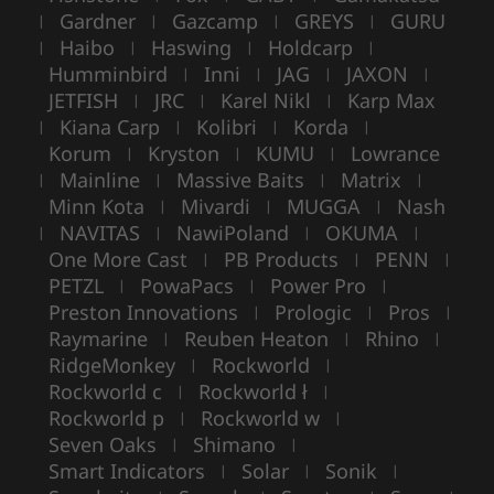
Gardner
Gazcamp
GREYS
GURU
|
|
|
|
Haibo
Haswing
Holdcarp
|
|
|
|
Humminbird
Inni
JAG
JAXON
|
|
|
|
JETFISH
JRC
Karel Nikl
Karp Max
|
|
|
Kiana Carp
Kolibri
Korda
|
|
|
|
Korum
Kryston
KUMU
Lowrance
|
|
|
Mainline
Massive Baits
Matrix
|
|
|
|
Minn Kota
Mivardi
MUGGA
Nash
|
|
|
NAVITAS
NawiPoland
OKUMA
|
|
|
|
One More Cast
PB Products
PENN
|
|
|
PETZL
PowaPacs
Power Pro
|
|
|
Preston Innovations
Prologic
Pros
|
|
|
Raymarine
Reuben Heaton
Rhino
|
|
|
RidgeMonkey
Rockworld
|
|
Rockworld c
Rockworld ł
|
|
Rockworld p
Rockworld w
|
|
Seven Oaks
Shimano
|
|
Smart Indicators
Solar
Sonik
|
|
|