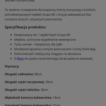
zestaw transportowy.
To świetne rozwiązanie dla karpiarzy, którzy korzystają z krótkich,
pół-teleskopowych wędek Scope 6ft i chcą je zabezpieczyć bez
noszenia dużych, sztywnych pokrowców.
Specyfikacja produktu:
Dedykowany do 1 wędki Nash Scope 6ft
Miękkie, ochronne wypełnienie wewnętrzne
Tylny zamek – bezpieczny dla żyłki
Możliwość łączenia z innymi pokrowcami i torbą Stink Bag
Dolna kieszeń i elastyczny ściągacz na akcesoria
D-
Ring
do paska naramiennego (brak paska w zestawie)
Wymiary:
Długość całkowita:
80cm
Długość części szczytowej:
20cm
Długość części dolnika:
30cm
Głębokość komory kołowrotka:
18cm
Szerokość komory kołowrotka:
12cm