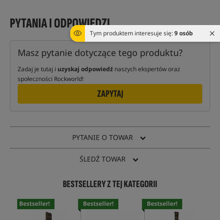
PYTANIA I ODPOWIEDZI
Tym produktem interesuje się:
9 osób
Masz pytanie dotyczące tego produktu?
Zadaj je tutaj i
uzyskaj odpowiedź
naszych ekspertów oraz
społeczności Rockworld!
ZAPYTAJ
PYTANIE O TOWAR
ŚLEDŹ TOWAR
BESTSELLERY Z TEJ KATEGORII
Bestseller!
Bestseller!
Bestseller!
Bes