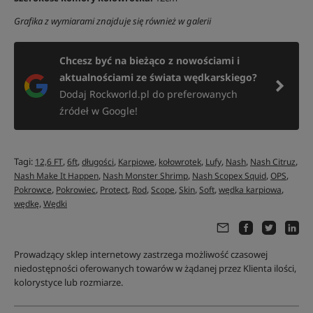
Grafika z wymiarami znajduje się również w galerii
Chcesz być na bieżąco z nowościami i
aktualnościami ze świata wędkarskiego?
Dodaj Rockworld.pl do preferowanych
źródeł w Google!
Tagi:
,
,
,
,
,
,
,
,
12,6 FT
6ft
długości
Karpiowe
kołowrotek
Lufy
Nash
Nash Citruz
,
,
,
,
Nash Make It Happen
Nash Monster Shrimp
Nash Scopex Squid
OPS
,
,
,
,
,
,
,
,
Pokrowce
Pokrowiec
Protect
Rod
Scope
Skin
Soft
wędka karpiowa
,
wędkę
Wędki
Prowadzący sklep internetowy zastrzega możliwość czasowej
niedostępności oferowanych towarów w żądanej przez Klienta ilości,
kolorystyce lub rozmiarze.