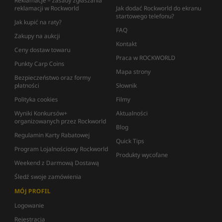
Reklamacje – zasady zgłaszania
reklamacji w Rockworld
Jak dodać Rockworld do ekranu
startowego telefonu?
Jak kupić na raty?
FAQ
Zakupy na aukcji
Kontakt
Ceny dostaw towaru
Praca w ROCKWORLD
Punkty Carp Coins
Mapa strony
Bezpieczeństwo oraz formy
płatności
Słownik
Polityka cookies
Filmy
Wyniki Konkursów+
Aktualności
organizowanych przez Rockworld
Blog
Regulamin Karty Rabatowej
Quick Tips
Program Lojalnościowy Rockworld
Produkty wycofane
Weekend z Darmową Dostawą
Śledź swoje zamówienia
MÓJ PROFIL
Logowanie
Rejestracja