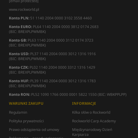
[email protected]
www.rockworld.pl
Konto PLN:
51 1140 2004 0000 3102 3558 4460
Konto EURO:
PL64 1140 2004 0000 3812 0174 2683
(BIC: BREXPLPWMBK)
Konto GB:
PL63 1140 2004 0000 3112 0174 3723
(BIC: BREXPLPWMBK)
Konto USD:
PL37 1140 2004 0000 3012 1316 1916
(BIC: BREXPLPWMBK)
Konto CZK:
PL02 1140 2004 0000 3312 1316 1429
(BIC: BREXPLPWMBK)
Konto HUF:
PL39 1140 2004 0000 3012 1316 1783
(BIC: BREXPLPWMBK)
Konto RON:
PL52 1090 1766 0000 0001 5822 1550 (BIC: WBKPPLPP)
WARUNKI ZAKUPU
INFORMACJE
Regulamin
Kilka słów o Rockworld
Polityka prywatności
Rockworld Carp Academy
Prawo odstąpienia od umowy
Międzynarodowy Dzień
Karpiarza