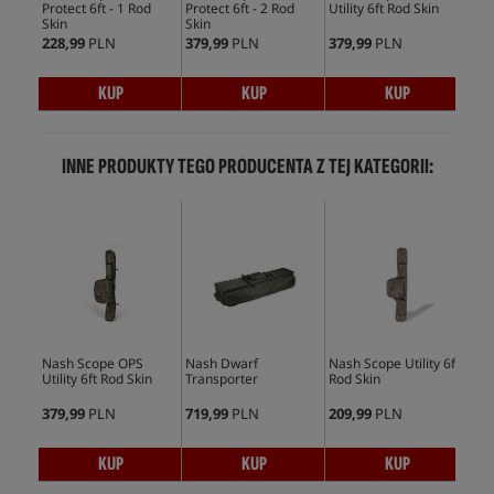
Protect 6ft - 1 Rod
Protect 6ft - 2 Rod
Utility 6ft Rod Skin
Pro
Skin
Skin
Ski
228,99
PLN
379,99
PLN
379,99
PLN
228
KUP
KUP
KUP
INNE PRODUKTY TEGO PRODUCENTA Z TEJ KATEGORII:
Nash Scope OPS
Nash Dwarf
Nash Scope Utility 6ft
Nas
Utility 6ft Rod Skin
Transporter
Rod Skin
Pro
Ski
379,99
PLN
719,99
PLN
209,99
PLN
364
KUP
KUP
KUP