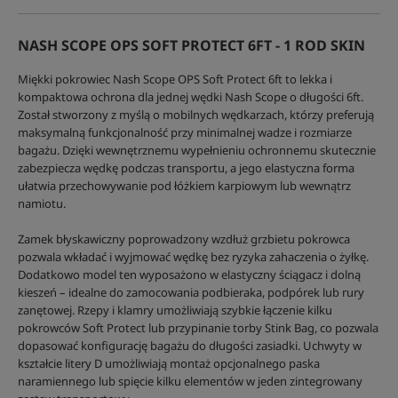
NASH SCOPE OPS SOFT PROTECT 6FT - 1 ROD SKIN
Miękki pokrowiec Nash Scope OPS Soft Protect 6ft to lekka i
kompaktowa ochrona dla jednej wędki Nash Scope o długości 6ft.
Został stworzony z myślą o mobilnych wędkarzach, którzy preferują
maksymalną funkcjonalność przy minimalnej wadze i rozmiarze
bagażu. Dzięki wewnętrznemu wypełnieniu ochronnemu skutecznie
zabezpiecza wędkę podczas transportu, a jego elastyczna forma
ułatwia przechowywanie pod łóżkiem karpiowym lub wewnątrz
namiotu.
Zamek błyskawiczny poprowadzony wzdłuż grzbietu pokrowca
pozwala wkładać i wyjmować wędkę bez ryzyka zahaczenia o żyłkę.
Dodatkowo model ten wyposażono w elastyczny ściągacz i dolną
kieszeń – idealne do zamocowania podbieraka, podpórek lub rury
zanętowej. Rzepy i klamry umożliwiają szybkie łączenie kilku
pokrowców Soft Protect lub przypinanie torby Stink Bag, co pozwala
dopasować konfigurację bagażu do długości zasiadki. Uchwyty w
kształcie litery D umożliwiają montaż opcjonalnego paska
naramiennego lub spięcie kilku elementów w jeden zintegrowany