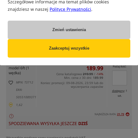
Szczegółowe informacje ma temat plików cookies
znajdziesz w naszej
Polityce Prywatności
.
Zmień ustawienia
tylko produkty na
"naszym magazynie"
(część opcji mogła zostać ukryta przez wybrany sposób filtrowania)
Zaakceptuj wszystkie
Opcja
Cena PLN
Ilość
189.99
Podaj ilość:
model 6ft (1
wędka)
Cena katalogowa
219.99
/
-14%
Min. cena z 30 dni:
189.99
MPN: T3712
Koniec promocji: 09-08-2026, 23:59 lub do
wyczerpania zapasów
EAN:
dostępny
: 1
szt.
5055108937128
1,62
NAJNIŻSZA RATA:
21.73
SPODZIEWANA WYSYŁKA JESZCZE
DZIŚ
Wszystkie podane ceny zawierają podatek VAT