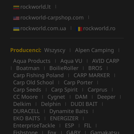
rockworld.lt
|
rockworld-carpshop.com
|
rockworld.com.ua
rockworld.ro
|
Producenci:
Wszyscy
Alpen Camping
|
|
Aqua Products
Aqua VU
AVID CARP
|
|
Boatman
BoilieRoller
BROS
|
|
|
|
Carp Fishing Poland
CARP MARKER
|
|
Carp Old School
Carp Porter
|
|
Carp Seeds
Carp Spirit
Carprus
|
|
|
CC Moore
Cygnet
DAM
Deeper
|
|
|
|
Delkim
Delphin
DUDI BAIT
|
|
|
DURACELL
Dynamite Baits
|
|
EKO BAITS
ENERGIZER
|
|
EnterpriseTackle
ESP
FIL
|
|
|
Fishstone
Fox
GABY
Gamakatsu
|
|
|