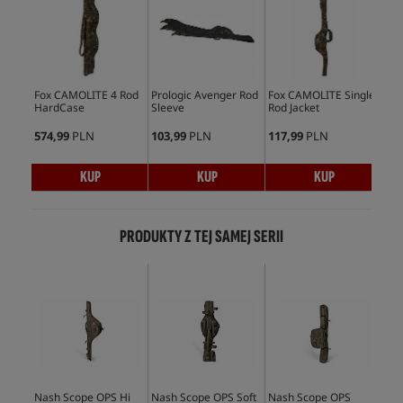
Fox CAMOLITE 4 Rod
Prologic Avenger Rod
Fox CAMOLITE Single
Fox
HardCase
Sleeve
Rod Jacket
Rod
574,99
PLN
103,99
PLN
117,99
PLN
110
KUP
KUP
KUP
PRODUKTY Z TEJ SAMEJ SERII
Nash Scope OPS Hi
Nash Scope OPS Soft
Nash Scope OPS
Nas