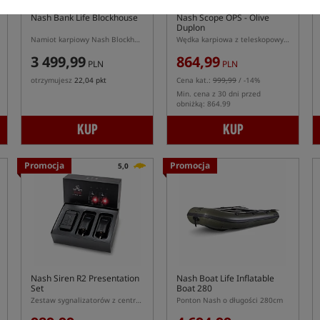
Nash Bank Life Blockhouse
Nash Scope OPS - Olive
Duplon
Namiot karpiowy Nash Blockhouse 2 osobowy
Wędka karpiowa z teleskopowym dolnikiem
3 499,99
864,99
PLN
PLN
otrzymujesz
22,04 pkt
Cena kat.:
999,99
/ -14%
Min. cena z 30 dni przed
obniżką: 864.99
KUP
KUP
Promocja
Promocja
5,0
Nash Siren R2 Presentation
Nash Boat Life Inflatable
Set
Boat 280
Zestaw sygnalizatorów z centralką Nash R2
Ponton Nash o długości 280cm