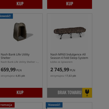
KUP
KUP
Nowość!
Nash Bank Life Utility
Nash MF60 Indulgence All
Shelter
Season 4 Fold Sleep System
- POWYSTAWOWY
Nash Bank Life Utility Shelter – namiot toaleta prysznic i schowek karpiowy
Łóżko ze śpiworem
659,99
2 745,99
PLN
PLN
otrzymujesz
4,85 pkt
otrzymujesz
17,63 pkt
KUP
BRAK TOWARU
Promocja
Nowość!