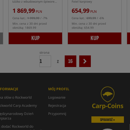
Łóżko z wbudowanym śpiworem Nash Indulgence HD40 na 8 nogach
Fotel karpiowy
1 869,99
654,99
PLN
PLN
Cena kat.:
1 999,99
/ -7%
Cena kat.:
699,99
/ -6%
Min. cena z 30 dni przed
Min. cena z 30 dni przed
obniżką: 1869.99
obniżką: 654.99
KUP
KUP
strona
z
16
NFORMACJE
MÓJ PROFIL
lka słów o Rockworld
Logowanie
ckworld Carp Academy
Rejestracja
ędzynarodowy Dzień
Przypomnij
rpiarza
SPRAWDŹ »
k dodać Rockworld do