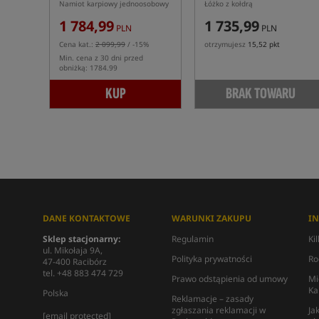
Namiot karpiowy jednoosobowy
Łóżko z kołdrą
1 784,99
1 735,99
PLN
PLN
Cena kat.:
2 099,99
/ -15%
otrzymujesz
15,52 pkt
Min. cena z 30 dni przed
obniżką: 1784.99
KUP
BRAK TOWARU
DANE KONTAKTOWE
WARUNKI ZAKUPU
I
Sklep stacjonarny:
Regulamin
Ki
ul. Mikołaja 9A,
Polityka prywatności
Ro
47-400 Racibórz
tel. +48 883 474 729
Prawo odstąpienia od umowy
Mi
Ka
Polska
Reklamacje – zasady
zgłaszania reklamacji w
Ja
[email protected]