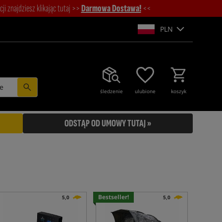
i znajdziesz klikając tutaj >>
Darmowa Dostawa!
<<
PLN
e
śledzenie
ulubione
koszyk
ODSTĄP OD UMOWY TUTAJ »
Bestseller!
5,0
5,0