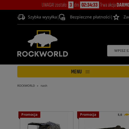
UWAGA! zostało:
3
dni
02:34:33
Trwa akcja
DARMO
Szybka wysyłka
|
Bezpieczne płatności
|
Za
MENU
ROCKWORLD
nash
Promocja
Promocja
5,0