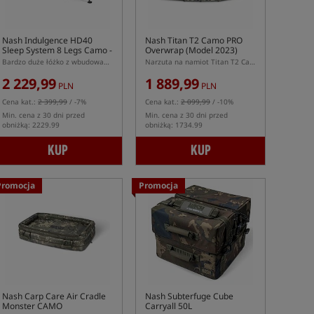
Nash Indulgence HD40
Nash Titan T2 Camo PRO
Sleep System 8 Legs Camo -
Overwrap (Model 2023)
Emperor
Bardzo duże łóżko z wbudowanym śpiworem Nash Indulgence HD40 na 8 nogach
Narzuta na namiot Titan T2 Camo PRO (Model 2023)
2 229,99
1 889,99
PLN
PLN
Cena kat.:
2 399,99
/ -7%
Cena kat.:
2 099,99
/ -10%
Min. cena z 30 dni przed
Min. cena z 30 dni przed
obniżką: 2229.99
obniżką: 1734.99
KUP
KUP
Promocja
Promocja
Nash Carp Care Air Cradle
Nash Subterfuge Cube
Monster CAMO
Carryall 50L