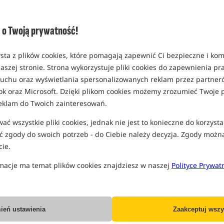
o Twoją prywatność!
Nash Bank Life Gazebo
Nash Titan T2 Camo PRO
sta z plików cookies, które pomagają zapewnić Ci bezpieczne i ko
Camo PRO
(Model 2023)
aszej stronie. Strona wykorzystuje pliki cookies do zapewnienia p
Namiot socjalny
Namiot karpiowy 2-osobowy z kapsułą wewnętrzną
 ruchu oraz wyświetlania spersonalizowanych reklam przez partneró
4 799,99
4 799,99
PLN
PLN
ok oraz Microsoft. Dzięki plikom cookies możemy zrozumieć Twoje p
otrzymujesz
30,23 pkt
otrzymujesz
30,23 pkt
eklam do Twoich zainteresowań.
ć wszystkie pliki cookies, jednak nie jest to konieczne do korzysta
KUP
KUP
 zgody do swoich potrzeb - do Ciebie należy decyzja. Zgody możn
ie.
Nowość!
Promocja
macje ma temat plików cookies znajdziesz w naszej
Polityce Prywat
ień ustawienia
Zaakceptuj wszy