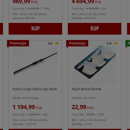
989,99
4 694,99
PLN
PLN
Cena kat.:
1 099,99
/ -10%
Cena kat.:
4 799,99
/ -2%
Min. cena z 30 dni przed
Min. cena z 30 dni przed
obniżką: 989.99
obniżką: 4694.99
KUP
KUP
Promocja
Promocja
B
5,0
5,0
Nash Scope Black Ops Rods
Nash Bread Bomb
Wędka Nash Scope
Obejma na chleb
1 194,99
22,99
PLN
PLN
Cena kat.:
1 299,99
/ -8%
Cena kat.:
27,99
/ -18%
Min. cena z 30 dni przed
Min. cena z 30 dni przed
obniżką: 1194.99
obniżką: 22.99