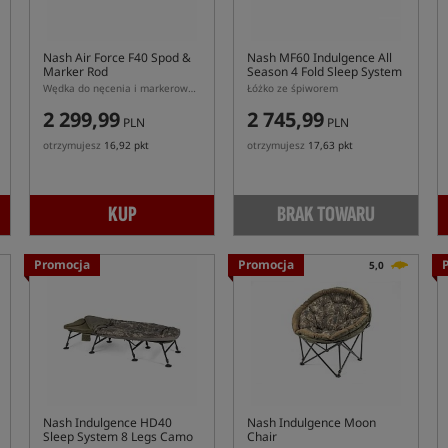
Nash Air Force F40 Spod &
Nash MF60 Indulgence All
Marker Rod
Season 4 Fold Sleep System
Wędka do nęcenia i markerowania Nash Air Force 40
Łóżko ze śpiworem
2 299,99
2 745,99
PLN
PLN
otrzymujesz
16,92 pkt
otrzymujesz
17,63 pkt
KUP
BRAK TOWARU
Promocja
Promocja
5,0
Nash Indulgence HD40
Nash Indulgence Moon
Sleep System 8 Legs Camo
Chair