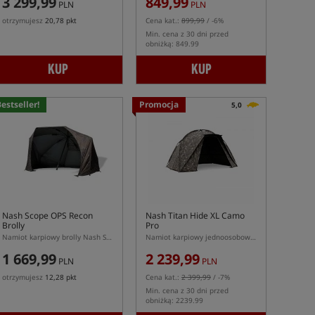
3 299,99
849,99
PLN
PLN
otrzymujesz
20,78 pkt
Cena kat.:
899,99
/ -6%
Min. cena z 30 dni przed
obniżką: 849.99
KUP
KUP
estseller!
Promocja
5,0
Nash Scope OPS Recon
Nash Titan Hide XL Camo
Brolly
Pro
Namiot karpiowy brolly Nash Scope OPS Recon
Namiot karpiowy jednoosobowy XL
1 669,99
2 239,99
PLN
PLN
otrzymujesz
12,28 pkt
Cena kat.:
2 399,99
/ -7%
Min. cena z 30 dni przed
obniżką: 2239.99