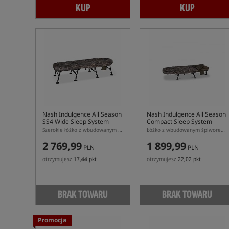
KUP
KUP
Nash Indulgence All Season
Nash Indulgence All Season
SS4 Wide Sleep System
Compact Sleep System
Szerokie łóżko z wbudowanym śpiworem (Sleep System)
Łóżko z wbudowanym śpiworem (Sleep System)
2 769,99
1 899,99
PLN
PLN
otrzymujesz
17,44 pkt
otrzymujesz
22,02 pkt
BRAK TOWARU
BRAK TOWARU
Promocja