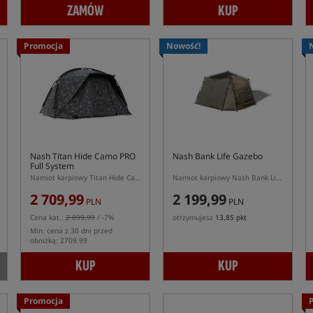
ZAMÓW
KUP
Promocja
Nowość!
Nash Titan Hide Camo PRO
Nash Bank Life Gazebo
Full System
Namiot karpiowy Titan Hide Camo Pro w zestawie z panelami przednimi oraz podłogą
Namiot karpiowy Nash Bank Life Gazebo
2 709,99
2 199,99
PLN
PLN
Cena kat.:
2 899,99
/ -7%
otrzymujesz
13,85 pkt
Min. cena z 30 dni przed
obniżką: 2709.99
KUP
KUP
Promocja