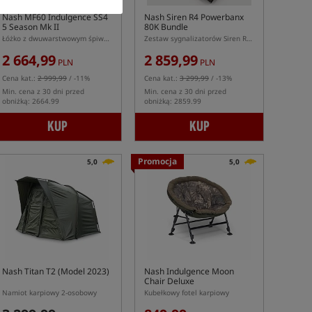
Nash MF60 Indulgence SS4
Nash Siren R4 Powerbanx
5 Season Mk II
80K Bundle
Łóżko z dwuwarstwowym śpiworem
Zestaw sygnalizatorów Siren R4 3+1 oraz powerbanku Powerbanx 80K
2 664,99
2 859,99
PLN
PLN
Cena kat.:
2 999,99
/ -11%
Cena kat.:
3 299,99
/ -13%
Min. cena z 30 dni przed
Min. cena z 30 dni przed
obniżką: 2664.99
obniżką: 2859.99
KUP
KUP
Promocja
5,0
5,0
Nash Titan T2 (Model 2023)
Nash Indulgence Moon
Chair Deluxe
Namiot karpiowy 2-osobowy
Kubełkowy fotel karpiowy