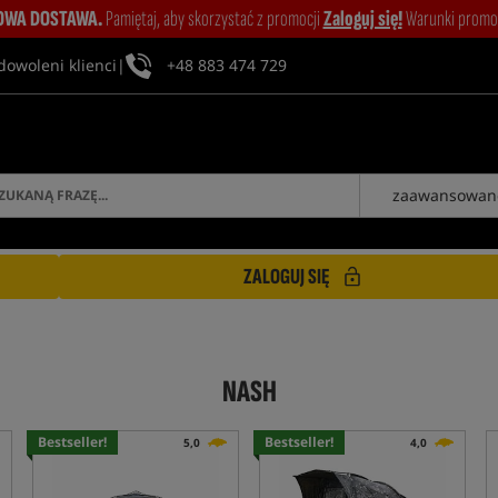
WA DOSTAWA.
Pamiętaj, aby skorzystać z promocji
Zaloguj się!
Warunki promocj
dowoleni klienci
|
+48 883 474 729
zaawansowan
ZALOGUJ SIĘ
NASH
Bestseller!
Bestseller!
5,0
4,0