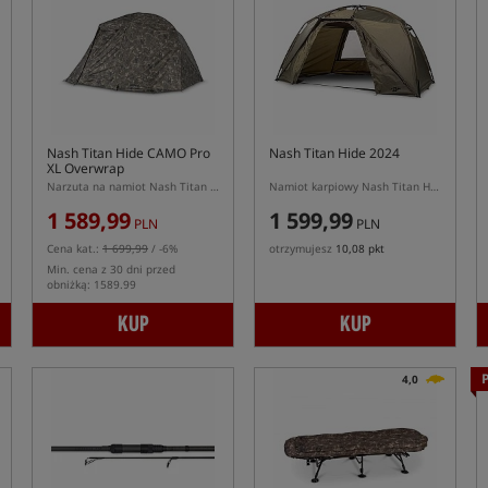
Nash Titan Hide CAMO Pro
Nash Titan Hide 2024
XL Overwrap
Narzuta na namiot Nash Titan Hide CAMO Pro XL
Namiot karpiowy Nash Titan Hide w kolorze zielonym (model 2024)
1 589,99
1 599,99
PLN
PLN
Cena kat.:
1 699,99
/ -6%
otrzymujesz
10,08 pkt
Min. cena z 30 dni przed
obniżką: 1589.99
KUP
KUP
4,0