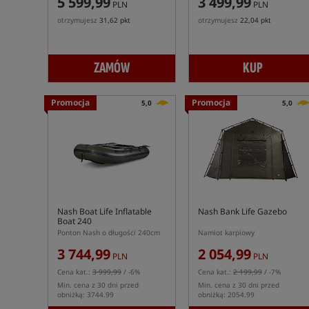
5 599,99
3 499,99
PLN
PLN
otrzymujesz
31,62 pkt
otrzymujesz
22,04 pkt
ZAMÓW
KUP
Promocja
Promocja
5,0
5,0
Nash Boat Life Inflatable
Nash Bank Life Gazebo
Boat 240
Ponton Nash o długości 240cm
Namiot karpiowy
3 744,99
2 054,99
PLN
PLN
Cena kat.:
3 999,99
/ -6%
Cena kat.:
2 199,99
/ -7%
Min. cena z 30 dni przed
Min. cena z 30 dni przed
obniżką: 3744.99
obniżką: 2054.99