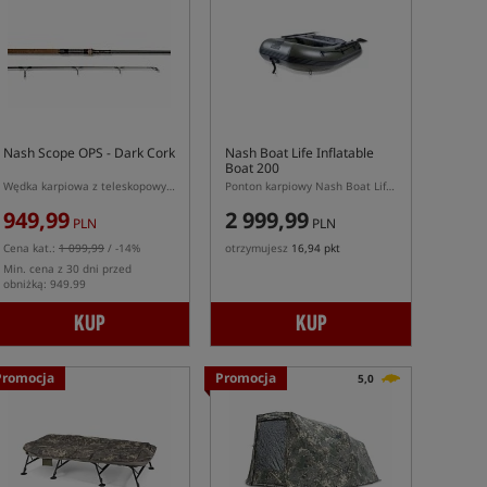
Nash Scope OPS - Dark Cork
Nash Boat Life Inflatable
Boat 200
Wędka karpiowa z teleskopowym dolnikiem
Ponton karpiowy Nash Boat Life 200 z podłogą Air Deck
949,99
2 999,99
PLN
PLN
Cena kat.:
1 099,99
/ -14%
otrzymujesz
16,94 pkt
Min. cena z 30 dni przed
obniżką: 949.99
KUP
KUP
Promocja
Promocja
5,0