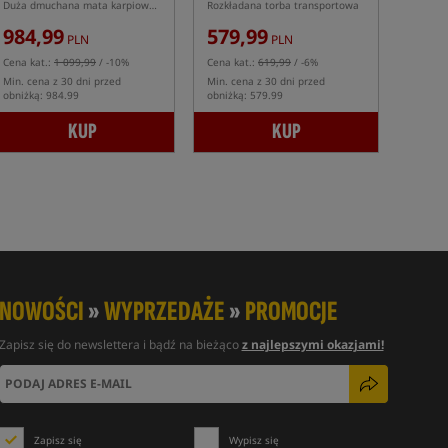
Duża dmuchana mata karpiowa Nash w kolorze kamuflażu
Rozkładana torba transportowa
984,99
579,99
PLN
PLN
Cena kat.:
1 099,99
/ -10%
Cena kat.:
619,99
/ -6%
Min. cena z 30 dni przed
Min. cena z 30 dni przed
obniżką: 984.99
obniżką: 579.99
KUP
KUP
NOWOŚCI
»
WYPRZEDAŻE
»
PROMOCJE
Zapisz się do newslettera i bądź na bieżąco
z najlepszymi okazjami!
Zapisz się
Wypisz się