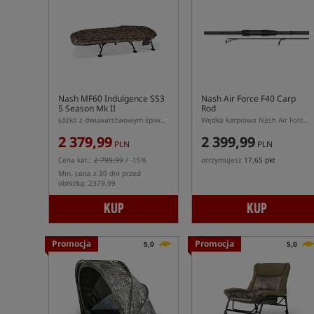
Nash MF60 Indulgence SS3
Nash Air Force F40 Carp
5 Season Mk II
Rod
Łóżko z dwuwarstwowym śpiworem
Wędka karpiowa Nash Air Force 40
2 379,99
2 399,99
PLN
PLN
Cena kat.:
2 799,99
/ -15%
otrzymujesz
17,65 pkt
Min. cena z 30 dni przed
obniżką: 2379.99
KUP
KUP
Promocja
Promocja
5,0
5,0