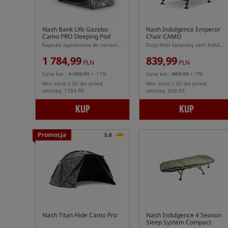
Nash Bank Life Gazebo
Nash Indulgence Emperor
Camo PRO Sleeping Pod
Chair CAMO
Kapsuła sypialniana do namiotu Banklife Gazebo Camo PRO
Duży fotel karpiowy serii Indulgence w kolorze kamuflażu
1 784,99
839,99
PLN
PLN
Cena kat.:
1 999,99
/ -11%
Cena kat.:
899,99
/ -7%
Min. cena z 30 dni przed
Min. cena z 30 dni przed
obniżką: 1784.99
obniżką: 839.99
KUP
KUP
Promocja
5,0
Nash Titan Hide Camo Pro
Nash Indulgence 4 Season
Sleep System Compact