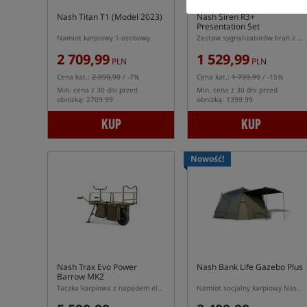
Nash Titan T1 (Model 2023)
Nash Siren R3+
Presentation Set
Namiot karpiowy 1-osobowy
Zestaw sygnalizatorów brań z centralką Siren R3+
2 709,99
1 529,99
PLN
PLN
Cena kat.:
2 899,99
/ -7%
Cena kat.:
1 799,99
/ -15%
Min. cena z 30 dni przed
Min. cena z 30 dni przed
obniżką: 2709.99
obniżką: 1399.99
KUP
KUP
Nowość!
Nash Trax Evo Power
Nash Bank Life Gazebo Plus
Barrow MK2
Taczka karpiowa z napędem elektrycznym
Namiot socjalny karpiowy Nash Gazebo Plus