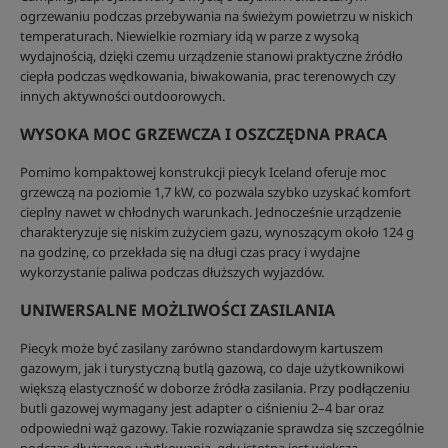
ogrzewaniu podczas przebywania na świeżym powietrzu w niskich
temperaturach. Niewielkie rozmiary idą w parze z wysoką
wydajnością, dzięki czemu urządzenie stanowi praktyczne źródło
ciepła podczas wędkowania, biwakowania, prac terenowych czy
innych aktywności outdoorowych.
WYSOKA MOC GRZEWCZA I OSZCZĘDNA PRACA
Pomimo kompaktowej konstrukcji piecyk Iceland oferuje moc
grzewczą na poziomie 1,7 kW, co pozwala szybko uzyskać komfort
cieplny nawet w chłodnych warunkach. Jednocześnie urządzenie
charakteryzuje się niskim zużyciem gazu, wynoszącym około 124 g
na godzinę, co przekłada się na długi czas pracy i wydajne
wykorzystanie paliwa podczas dłuższych wyjazdów.
UNIWERSALNE MOŻLIWOŚCI ZASILANIA
Piecyk może być zasilany zarówno standardowym kartuszem
gazowym, jak i turystyczną butlą gazową, co daje użytkownikowi
większą elastyczność w doborze źródła zasilania. Przy podłączeniu
butli gazowej wymagany jest adapter o ciśnieniu 2–4 bar oraz
odpowiedni wąż gazowy. Takie rozwiązanie sprawdza się szczególnie