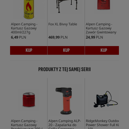
Alpen Camping -
Fox XL Bivvy Table
Alpen Camping -
Tra
Kartusz Gazowy
Kartusz Gazowy
Mar
400ml/227g
Zawór Gwintowany
7/16 500g
6,49
PLN
469,99
PLN
24,99
PLN
184
KUP
KUP
KUP
PRODUKTY Z TEJ SAMEJ SERII
Alpen Camping -
Alpen Camping ALP-
RidgeMonkey Outdoor
Fox
Kartusz Gazowy
20 - Zapalarka do
Power Shower Full Kit
Sy
Przebijany typ 200 /
Grilla Czerwona
- 10L
(Li