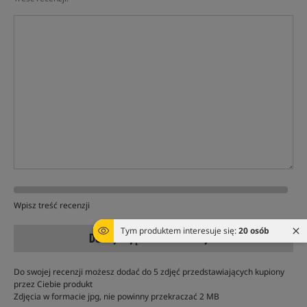
Wpisz treść recenzji
Tym produktem interesuje się:
20 osób
DODAJ ZDJĘCIA DO RECENZJI »
Do swojej recenzji możesz dodać do 5 zdjęć przedstawiających kupiony
przez Ciebie produkt
Zdjęcia w formacie jpg, nie powinny przekraczać 2 MB