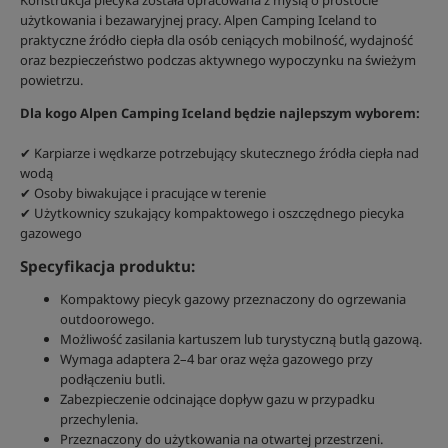
Konstrukcja piecyka została opracowana z myślą o prostocie
użytkowania i bezawaryjnej pracy. Alpen Camping Iceland to
praktyczne źródło ciepła dla osób ceniących mobilność, wydajność
oraz bezpieczeństwo podczas aktywnego wypoczynku na świeżym
powietrzu.
Dla kogo Alpen Camping Iceland będzie najlepszym wyborem:
✔ Karpiarze i wędkarze potrzebujący skutecznego źródła ciepła nad
wodą
✔ Osoby biwakujące i pracujące w terenie
✔ Użytkownicy szukający kompaktowego i oszczędnego piecyka
gazowego
Specyfikacja produktu:
Kompaktowy piecyk gazowy przeznaczony do ogrzewania
outdoorowego.
Możliwość zasilania kartuszem lub turystyczną butlą gazową.
Wymaga adaptera 2–4 bar oraz węża gazowego przy
podłączeniu butli.
Zabezpieczenie odcinające dopływ gazu w przypadku
przechylenia.
Przeznaczony do użytkowania na otwartej przestrzeni.