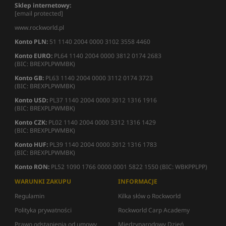
Sklep internetowy:
[email protected]
www.rockworld.pl
Konto PLN:
51 1140 2004 0000 3102 3558 4460
Konto EURO:
PL64 1140 2004 0000 3812 0174 2683
(BIC: BREXPLPWMBK)
Konto GB:
PL63 1140 2004 0000 3112 0174 3723
(BIC: BREXPLPWMBK)
Konto USD:
PL37 1140 2004 0000 3012 1316 1916
(BIC: BREXPLPWMBK)
Konto CZK:
PL02 1140 2004 0000 3312 1316 1429
(BIC: BREXPLPWMBK)
Konto HUF:
PL39 1140 2004 0000 3012 1316 1783
(BIC: BREXPLPWMBK)
Konto RON:
PL52 1090 1766 0000 0001 5822 1550 (BIC: WBKPPLPP)
WARUNKI ZAKUPU
INFORMACJE
Regulamin
Kilka słów o Rockworld
Polityka prywatności
Rockworld Carp Academy
Prawo odstąpienia od umowy
Międzynarodowy Dzień