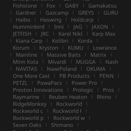
Fishstone
Fox
GABY
Gamakatsu
|
|
|
Gardner
Gazcamp
GREYS
GURU
|
|
|
|
Haibo
Haswing
Holdcarp
|
|
|
|
Humminbird
Inni
JAG
JAXON
|
|
|
|
JETFISH
JRC
Karel Nikl
Karp Max
|
|
|
Kiana Carp
Kolibri
Korda
|
|
|
|
Korum
Kryston
KUMU
Lowrance
|
|
|
Mainline
Massive Baits
Matrix
|
|
|
|
Minn Kota
Mivardi
MUGGA
Nash
|
|
|
NAVITAS
NawiPoland
OKUMA
|
|
|
|
One More Cast
PB Products
PENN
|
|
|
PETZL
PowaPacs
Power Pro
|
|
|
Preston Innovations
Prologic
Pros
|
|
|
Raymarine
Reuben Heaton
Rhino
|
|
|
RidgeMonkey
Rockworld
|
|
Rockworld c
Rockworld ł
|
|
Rockworld p
Rockworld w
|
|
Seven Oaks
Shimano
|
|