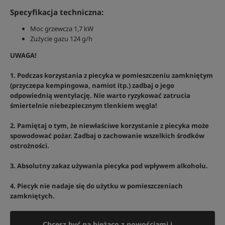
Specyfikacja techniczna:
Moc grzewcza 1,7 kW
Zużycie gazu 124 g/h
UWAGA!
1. Podczas korzystania z piecyka w pomieszczeniu zamkniętym
(przyczepa kempingowa, namiot itp.) zadbaj o jego
odpowiednią wentylację. Nie warto ryzykować zatrucia
śmiertelnie niebezpiecznym tlenkiem węgla!
2. Pamiętaj o tym, że niewłaściwe korzystanie z piecyka może
spowodować pożar. Zadbaj o zachowanie wszelkich środków
ostrożności.
3. Absolutny zakaz używania piecyka pod wpływem alkoholu.
4. Piecyk nie nadaje się do użytku w pomieszczeniach
zamkniętych.
Chcesz być na bieżąco z nowościami i