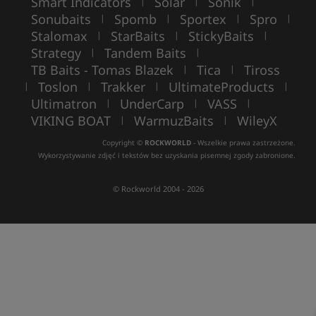
Smart Indicators
Solar
Sonik
|
|
|
Sonubaits
Spomb
Sportex
Spro
|
|
|
|
Stalomax
StarBaits
StickyBaits
|
|
|
Strategy
Tandem Baits
|
|
TB Baits - Tomas Blazek
Tica
Tiross
|
|
Toslon
Trakker
UltimateProducts
|
|
|
|
Ultimatron
UnderCarp
VASS
|
|
|
VIKING BOAT
WarmuzBaits
WileyX
|
|
Copyright ©
ROCKWORLD
- Wszelkie prawa zastrzeżone.
Wykorzystywanie zdjęć i tekstów bez uzyskania pisemnej zgody zabronione.
© Rockworld 2004 - 2026