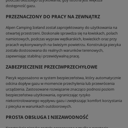
podczas dłuższego użytkowania, gdy istotna jest większa
dostępność gazu.
PRZEZNACZONY DO PRACY NA ZEWNĄTRZ
Alpen Camping Iceland został zaprojektowany do użytkowania na
otwartej przestrzeni. Doskonale sprawdza się na łowiskach, polach
namiotowych, podczas wypraw wędkarskich, łowieckich oraz przy
pracach wykonywanych na świeżym powietrzu. Konstrukcja piecyka
została dostosowana do realnych warunków terenowych,
zapewniając stabilną i przewidywalną pracę.
ZABEZPIECZENIE PRZECIWPRZECHYŁOWE
Piecyk wyposażono w system bezpieczeństwa, który automatycznie
odcina dopływ gazu w momencie przechylenia lub przewrócenia
urządzenia. Zastosowane rozwiązanie znacząco podnosi poziom
bezpieczeństwa użytkowania, ograniczając ryzyko
niekontrolowanego wypływu gazu i zwiększając komfort korzystania
z piecyka w warunkach outdoorowych.
PROSTA OBSŁUGA I NIEZAWODNOŚĆ