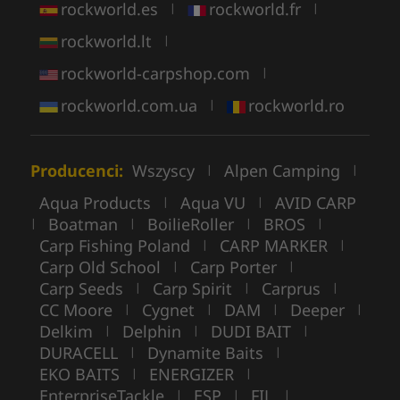
rockworld.es
rockworld.fr
|
|
rockworld.lt
|
rockworld-carpshop.com
|
rockworld.com.ua
rockworld.ro
|
Producenci:
Wszyscy
Alpen Camping
|
|
Aqua Products
Aqua VU
AVID CARP
|
|
Boatman
BoilieRoller
BROS
|
|
|
|
Carp Fishing Poland
CARP MARKER
|
|
Carp Old School
Carp Porter
|
|
Carp Seeds
Carp Spirit
Carprus
|
|
|
CC Moore
Cygnet
DAM
Deeper
|
|
|
|
Delkim
Delphin
DUDI BAIT
|
|
|
DURACELL
Dynamite Baits
|
|
EKO BAITS
ENERGIZER
|
|
EnterpriseTackle
ESP
FIL
|
|
|