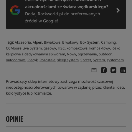
aktualnościami ze świata wędkarskiego?
Dodaj Rockworld.pl do preferowanych
źródeł w Google!
Tagi:
,
,
,
,
,
,
Akcesoria
Alpen
Biwakowe
Biwakowy
Box System
Camping
,
,
,
,
,
CCMoore Live System
gazowy
HSC
kompaktowe
kompaktowy
łóżko
,
,
,
,
karpiowe z dedykowanym śpiworem
Nowy
ogrzewanie
outdoor
,
,
,
,
,
,
outdoorowe
Piecyk
Pozostałe
sleep system
Sprzęt
System
systemem
Prowadzący sklep internetowy zastrzega możliwość czasowej
niedostępności oferowanych towarów w żądanej przez Klienta ilości,
kolorystyce lub rozmiarze.
OPINIE