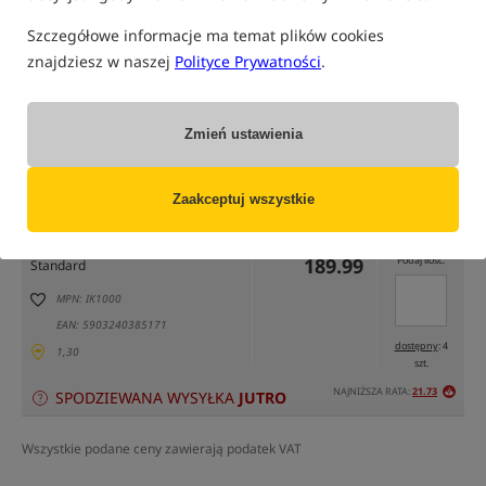
Szczegółowe informacje ma temat plików cookies
znajdziesz w naszej
Polityce Prywatności
.
Zmień ustawienia
tylko produkty na
"naszym magazynie"
(część opcji mogła zostać ukryta przez wybrany sposób filtrowania)
Zaakceptuj wszystkie
Opcja
Cena PLN
Ilość
189.99
Podaj ilość:
Standard
MPN: IK1000
EAN: 5903240385171
dostępny
: 4
1,30
szt.
NAJNIŻSZA RATA:
21.73
SPODZIEWANA WYSYŁKA
JUTRO
Wszystkie podane ceny zawierają podatek VAT