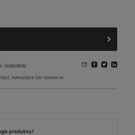
,
n
TandemBaits
ści, kolorystyce lub rozmiarze.
ego produktu?
Tym produktem interesuje się:
7 osób