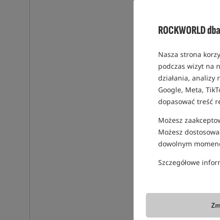
ROCKWORLD dba 
Nasza strona korzy
podczas wizyt na n
działania, analizy
Google, Meta, TikT
dopasować treść r
Możesz zaakceptowa
Możesz dostosować
dowolnym momenc
Szczegółowe infor
Zm