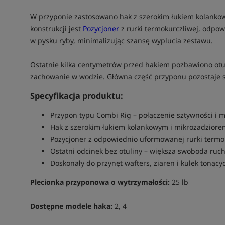
W przyponie zastosowano hak z szerokim łukiem kolanko
konstrukcji jest
Pozycjoner
z rurki termokurczliwej, odpow
w pysku ryby, minimalizując szansę wyplucia zestawu.
Ostatnie kilka centymetrów przed hakiem pozbawiono otul
zachowanie w wodzie. Główna część przyponu pozostaje sz
Specyfikacja produktu:
Przypon typu Combi Rig – połączenie sztywności i m
Hak z szerokim łukiem kolankowym i mikrozadziore
Pozycjoner z odpowiednio uformowanej rurki termo
Ostatni odcinek bez otuliny – większa swoboda ruc
Doskonały do przynęt wafters, ziaren i kulek tonący
Plecionka przyponowa o wytrzymałości:
25 lb
Dostępne modele haka:
2, 4