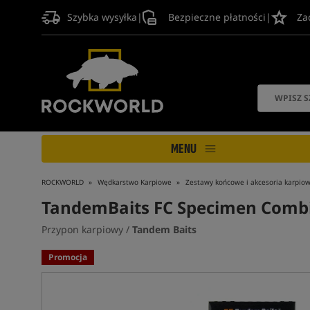
Szybka wysyłka
|
Bezpieczne płatności
|
Za
MENU
ROCKWORLD
Wędkarstwo Karpiowe
Zestawy końcowe i akcesoria karpio
TandemBaits FC Specimen Combi
Przypon karpiowy /
Tandem Baits
Promocja