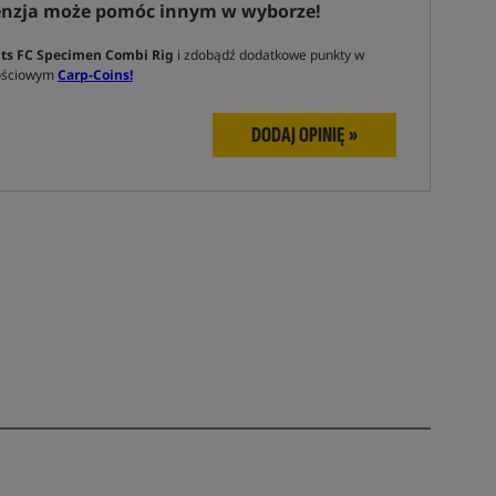
enzja może pomóc innym w wyborze!
ts FC Specimen Combi Rig
i zdobądź dodatkowe punkty w
nościowym
Carp-Coins!
DODAJ OPINIĘ »