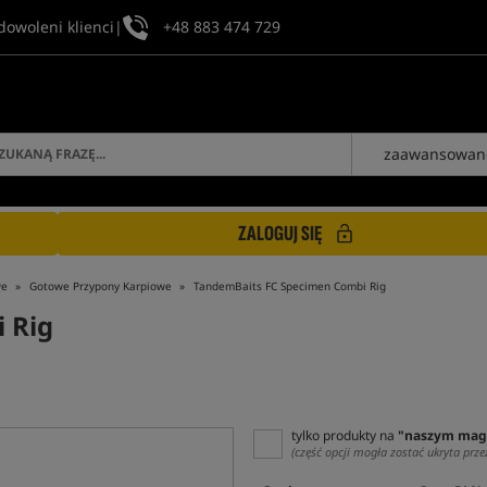
dowoleni klienci
|
+48 883 474 729
zaawansowan
ZALOGUJ SIĘ
we
Gotowe Przypony Karpiowe
TandemBaits FC Specimen Combi Rig
 Rig
tylko produkty na
"naszym mag
(część opcji mogła zostać ukryta prze