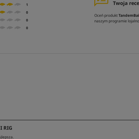
Twoja rec
1
0
Oceń produkt
TandemBai
0
naszym programie lojal
0
I RIG
jlepsza.