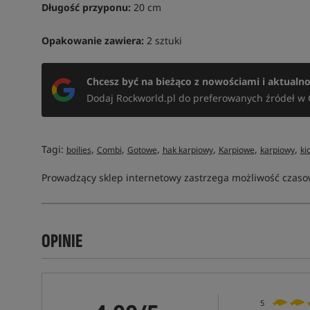
Długość przyponu:
20 cm
Opakowanie zawiera:
2 sztuki
Chcesz być na bieżąco z nowościami i aktualn
Dodaj Rockworld.pl do preferowanych źródeł w 
Tagi:
,
,
,
,
,
,
boilies
Combi
Gotowe
hak karpiowy
Karpiowe
karpiowy
ki
Prowadzący sklep internetowy zastrzega możliwość czasow
OPINIE
5