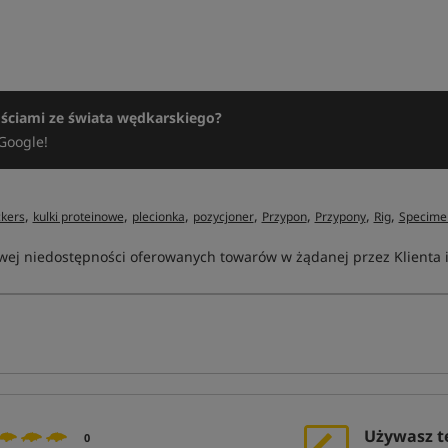
ościami ze świata wędkarskiego?
Google!
,
,
,
,
,
,
,
ckers
kulki proteinowe
plecionka
pozycjoner
Przypon
Przypony
Rig
Specime
ej niedostępności oferowanych towarów w żądanej przez Klienta ilo
Używasz t
0