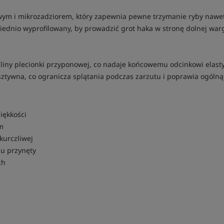
wym i mikrozadziorem, który zapewnia pewne trzymanie ryby naw
iednio wyprofilowany, by prowadzić grot haka w stronę dolnej warg
iny plecionki przyponowej, co nadaje końcowemu odcinkowi elasty
tywna, co ogranicza splątania podczas zarzutu i poprawia ogólną
iękkości
m
kurczliwej
hu przynęty
ch