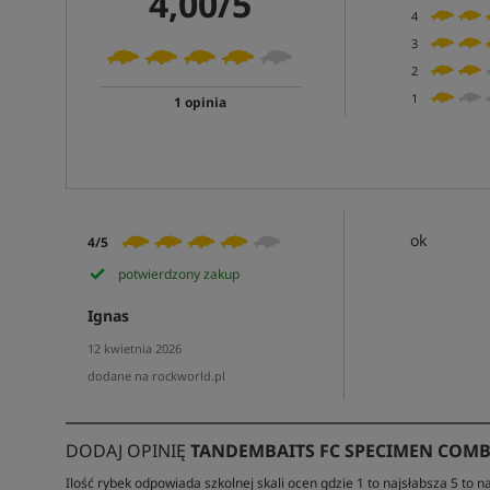
4,00/5
4
3
2
1
1 opinia
ok
4/5
potwierdzony zakup
Ignas
12 kwietnia 2026
dodane na rockworld.pl
DODAJ OPINIĘ
TANDEMBAITS FC SPECIMEN COMB
Ilość rybek odpowiada szkolnej skali ocen gdzie 1 to najsłabsza 5 to na