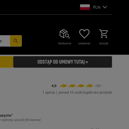
PLN
e
śledzenie
ulubione
koszyk
ODSTĄP OD UMOWY TUTAJ »
4,0
1 opinia | ponad 10 osób kupiło ten produkt
azynie"
z wybrany sposób filtrowania)