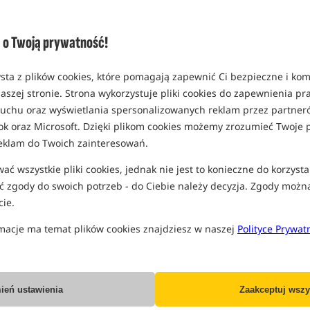
Opcja
Cena PLN
rozmiar 2
o Twoją prywatność!
MPN: 05370
Koniec pro
EAN: 5907666658642
sta z plików cookies, które pomagają zapewnić Ci bezpieczne i ko
0,12
aszej stronie. Strona wykorzystuje pliki cookies do zapewnienia p
SPODZIEWANA WYSYŁKA JE
 ruchu oraz wyświetlania spersonalizowanych reklam przez partneró
ok oraz Microsoft. Dzięki plikom cookies możemy zrozumieć Twoje p
rozmiar 4
eklam do Twoich zainteresowań.
MPN: 05371
Koniec pro
ć wszystkie pliki cookies, jednak nie jest to konieczne do korzysta
EAN: 5907666658659
 zgody do swoich potrzeb - do Ciebie należy decyzja. Zgody możn
0,12
ie.
SPODZIEWANA WYSYŁKA JE
macje ma temat plików cookies znajdziesz w naszej
Polityce Prywat
Wszystkie podane ceny zawierają pod
ień ustawienia
Zaakceptuj wszy