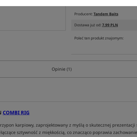
Producent:
Tandem Baits
Dostawa już od:
7.99 PLN
Poleć ten produkt znajomym:
Opinie (1)
N
COMBI RIG
pon karpiowy, zaprojektowany z myślą o skutecznej prezentacji sz
g, łączące sztywność z miękkością, co znacząco poprawia zachowanie