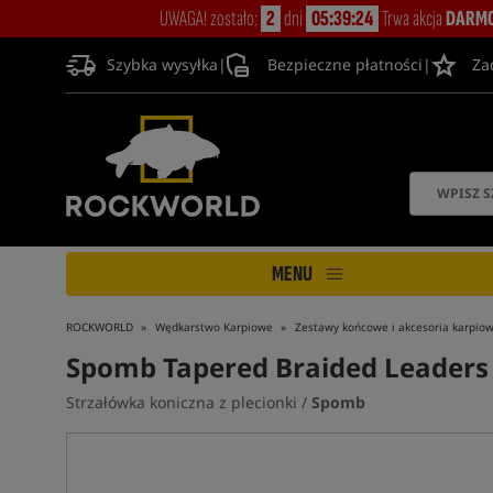
UWAGA! zostało:
2
dni
05:39:23
Trwa akcja
DARMO
Szybka wysyłka
|
Bezpieczne płatności
|
Za
MENU
ROCKWORLD
Wędkarstwo Karpiowe
Zestawy końcowe i akcesoria karpio
Spomb Tapered Braided Leaders 5
Strzałówka koniczna z plecionki /
Spomb