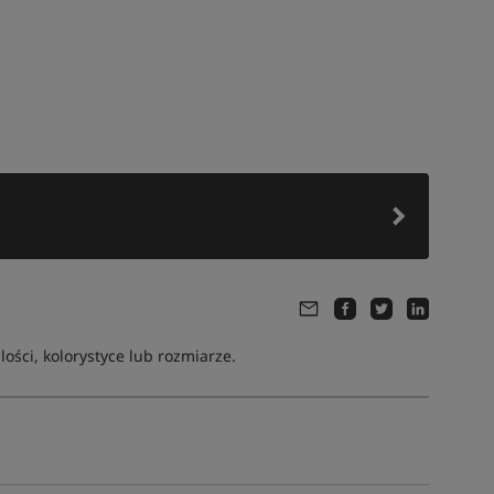
ści, kolorystyce lub rozmiarze.
Tym produktem interesują się:
4 osoby