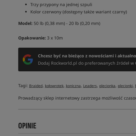
Trzy przypony na jednej szpuli
Kolor czerwony (dostępny także wariant czarny)
Model:
50 lb (0,38 mm) - 20 lb (0,20 mm)
Opakowanie:
3 x 10m
Chcesz być na bieżąco z nowościami i aktualn
Dodaj Rockworld.pl do preferowanych źródeł w 
Tagi:
,
,
,
,
,
,
Braided
kołowrotek
koniczna
Leaders
plecionka
plecionki
Prowadzący sklep internetowy zastrzega możliwość czasow
OPINIE