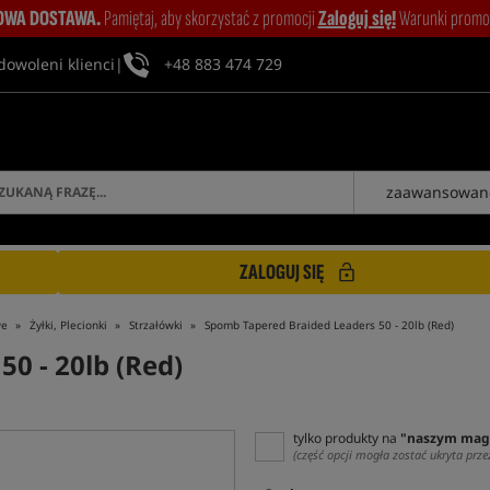
WA DOSTAWA.
Pamiętaj, aby skorzystać z promocji
Zaloguj się!
Warunki promocj
dowoleni klienci
|
+48 883 474 729
zaawansowan
ZALOGUJ SIĘ
we
Żyłki, Plecionki
Strzałówki
Spomb Tapered Braided Leaders 50 - 20lb (Red)
0 - 20lb (Red)
tylko produkty na
"naszym mag
(część opcji mogła zostać ukryta prze