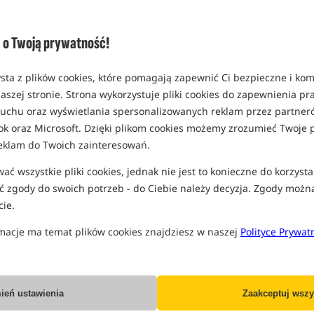
Opcja
model 50lb - 20lb / 3x 10m
o Twoją prywatność!
MPN: DBL006
EAN: 5056808510710
sta z plików cookies, które pomagają zapewnić Ci bezpieczne i ko
0,97
aszej stronie. Strona wykorzystuje pliki cookies do zapewnienia p
SPODZIEWANA WYSYŁKA
P
 ruchu oraz wyświetlania spersonalizowanych reklam przez partneró
ok oraz Microsoft. Dzięki plikom cookies możemy zrozumieć Twoje p
eklam do Twoich zainteresowań.
Wszystkie podane ceny zawierają pod
ć wszystkie pliki cookies, jednak nie jest to konieczne do korzysta
 zgody do swoich potrzeb - do Ciebie należy decyzja. Zgody możn
ie.
macje ma temat plików cookies znajdziesz w naszej
Polityce Prywat
Producent:
Spomb
Dostawa już od:
7.99 PLN
ień ustawienia
Zaakceptuj wszy
Poleć ten produkt znajomym: