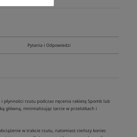
Pytania i Odpowiedzi
 i płynności rzutu podczas nęcenia rakietą Spomb lub
ką główną, minimalizując tarcie w przelotkach i
obciążenie w trakcie rzutu, natomiast cieńszy koniec