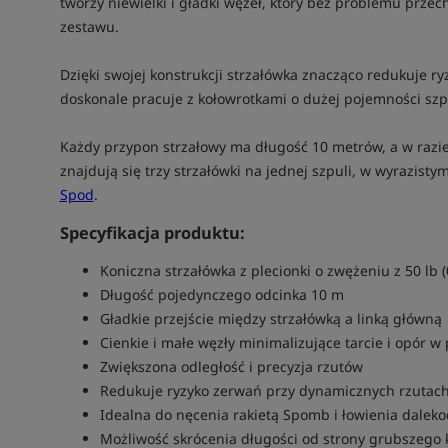
tworzy niewielki i gładki węzeł, który bez problemu przec
zestawu.
Dzięki swojej konstrukcji strzałówka znacząco redukuje r
doskonale pracuje z kołowrotkami o dużej pojemności szp
Każdy przypon strzałowy ma długość 10 metrów, a w razi
znajdują się trzy strzałówki na jednej szpuli, w wyrazis
Spod
.
Specyfikacja produktu:
Koniczna strzałówka z plecionki o zwężeniu z 50 lb 
Długość pojedynczego odcinka 10 m
Gładkie przejście między strzałówką a linką główną
Cienkie i małe węzły minimalizujące tarcie i opór w
Zwiększona odległość i precyzja rzutów
Redukuje ryzyko zerwań przy dynamicznych rzutac
Idealna do nęcenia rakietą Spomb i łowienia dale
Możliwość skrócenia długości od strony grubszego 