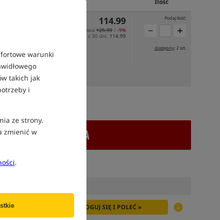
Cena PLN
Ilość
114.99
Podaj ilość:
Cena katalogowa
125.99
/
-9%
Min. cena z 30 dni:
114.99
dostępny
: 2 szt.
mfortowe warunki
rawidłowego
OJUTRZE
w takich jak
otrzeby i
atek VAT
nia ze strony.
+ DODAJ DO KOSZYKA
a zmienić w
ności
.
stkie
ZALOGUJ SIĘ I POLEĆ »