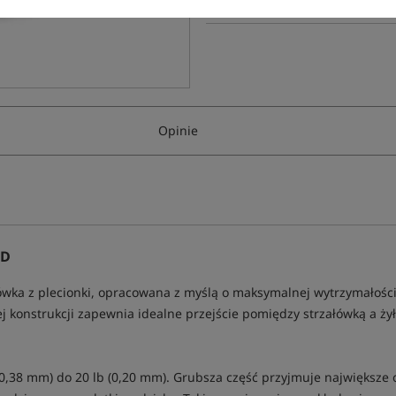
Opinie
ED
wka z plecionki, opracowana z myślą o maksymalnej wytrzymałości
j konstrukcji zapewnia idealne przejście pomiędzy strzałówką a żył
b (0,38 mm) do 20 lb (0,20 mm). Grubsza część przyjmuje największe 