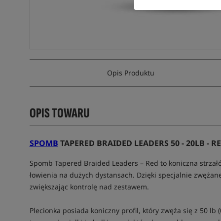
Opis Produktu
OPIS TOWARU
SPOMB
TAPERED BRAIDED LEADERS 50 - 20LB - R
Spomb Tapered Braided Leaders – Red to koniczna strzałó
łowienia na dużych dystansach. Dzięki specjalnie zwężane
zwiększając kontrolę nad zestawem.
Plecionka posiada koniczny profil, który zwęża się z 50 l