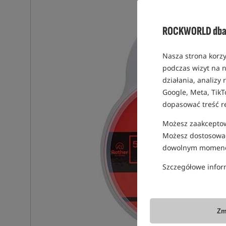
ROCKWORLD dba 
Nasza strona korzy
podczas wizyt na n
działania, analizy
Google, Meta, TikT
dopasować treść r
Możesz zaakceptowa
Możesz dostosować
dowolnym momenc
Szczegółowe infor
Zm