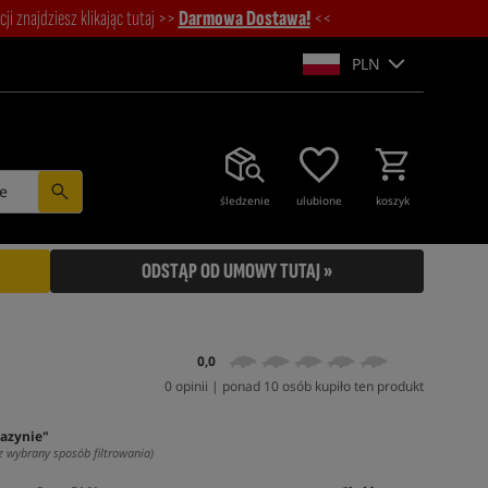
i znajdziesz klikając tutaj >>
Darmowa Dostawa!
<<
PLN
e
śledzenie
ulubione
koszyk
ODSTĄP OD UMOWY TUTAJ »
0,0
0 opinii | ponad 10 osób kupiło ten produkt
azynie"
z wybrany sposób filtrowania)