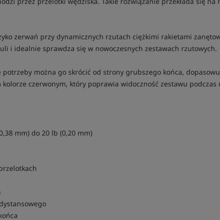
hodzi przez przelotki wędziska. Takie rozwiązanie przekłada się na
yzyko zerwań przy dynamicznych rzutach ciężkimi rakietami zanęto
uli i idealnie sprawdza się w nowoczesnych zestawach rzutowych.
e potrzeby można go skrócić od strony grubszego końca, dopasowu
tym kolorze czerwonym, który poprawia widoczność zestawu podczas r
(0,38 mm) do 20 lb (0,20 mm)
 przelotkach
h
kodystansowego
końca