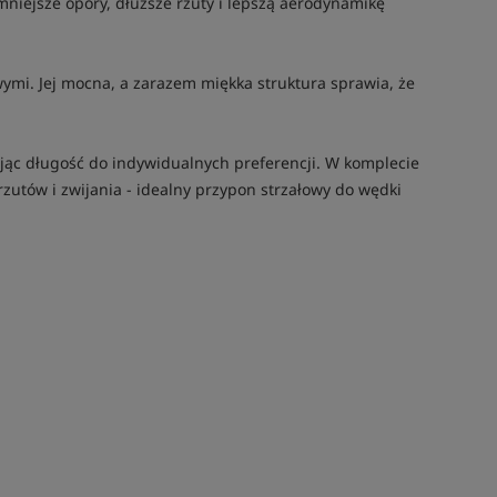
 mniejsze opory, dłuższe rzuty i lepszą aerodynamikę
wymi. Jej mocna, a zarazem miękka struktura sprawia, że
jąc długość do indywidualnych preferencji. W komplecie
zutów i zwijania - idealny przypon strzałowy do wędki