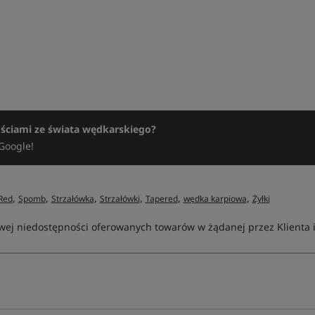
ościami ze świata wędkarskiego?
Google!
,
,
,
,
,
,
Red
Spomb
Strzałówka
Strzałówki
Tapered
wędka karpiowa
Żyłki
ej niedostępności oferowanych towarów w żądanej przez Klienta ilo