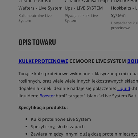
CcMoore Air Ball
CcMoore Air Ball Pop-
CcMoore Har
Wafters - Live System
Ups - LIVE SYSTEM
Hookbaits - L
System
Kulki neutralne Live
Pływające kulki Live
System
System
Utwardzane kul
proteinowe
OPIS TOWARU
KULKI PROTEINOWE
CCMOORE LIVE SYSTEM
BOI
Tonące kulki proteinowe wykonane z klasycznego mixu baz
roślinnych, oraz wiele wiele innych lekkostrawnych skład
dopalenia kulek idealnie nadaje się połączenie:
Liquid
-.h
liquidem:
Booster
.html" target="_blank">Live System Bait 
Specyfikacja produktu:
Kulki proteinowe Live System
Specyficzny, słodki zapach
Zawiera między innymi dużą dozę protein mlecznych,