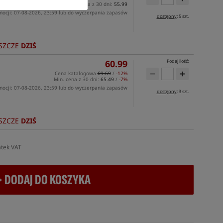
Min. cena z 30 dni:
55.99
mocji: 07-08-2026, 23:59 lub do wyczerpania zapasów
dostępny
: 5 szt.
SZCZE
DZIŚ
60.99
Podaj ilość:
Cena katalogowa
69.69
/
-12%
Min. cena z 30 dni:
65.49
/
-7%
mocji: 07-08-2026, 23:59 lub do wyczerpania zapasów
dostępny
: 3 szt.
SZCZE
DZIŚ
atek VAT
+ DODAJ DO KOSZYKA