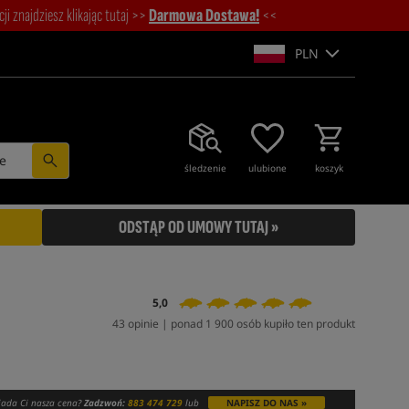
i znajdziesz klikając tutaj >>
Darmowa Dostawa!
<<
PLN
e
śledzenie
ulubione
koszyk
ODSTĄP OD UMOWY TUTAJ »
5,0
43 opinie | ponad 1 900 osób kupiło ten produkt
ada Ci nasza cena?
Zadzwoń:
883 474 729
lub
NAPISZ DO NAS »