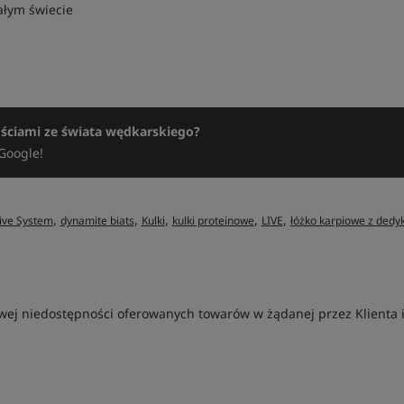
ałym świecie
ościami ze świata wędkarskiego?
Google!
,
,
,
,
,
ive System
dynamite biats
Kulki
kulki proteinowe
LIVE
łóżko karpiowe z ded
ej niedostępności oferowanych towarów w żądanej przez Klienta ilo