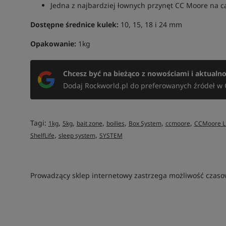
Jedna z najbardziej łownych przynęt CC Moore na c
Dostępne średnice kulek:
10, 15, 18 i 24 mm
Opakowanie:
1kg
Chcesz być na bieżąco z nowościami i aktualn
Dodaj Rockworld.pl do preferowanych źródeł w 
Tagi:
,
,
,
,
,
,
1kg
5kg
bait zone
boilies
Box System
ccmoore
CCMoore L
,
,
ShelfLife
sleep system
SYSTEM
Prowadzący sklep internetowy zastrzega możliwość czasow