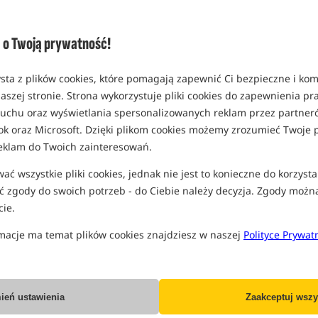
tylko produkty na
"naszym mag
(część opcji mogła zostać ukryta prze
o Twoją prywatność!
Opcja
Cena PLN
sta z plików cookies, które pomagają zapewnić Ci bezpieczne i ko
rozmiar 15 mm / 1 kg
aszej stronie. Strona wykorzystuje pliki cookies do zapewnienia p
MPN: 95418
 ruchu oraz wyświetlania spersonalizowanych reklam przez partneró
Koniec pro
EAN: 634158440984
ok oraz Microsoft. Dzięki plikom cookies możemy zrozumieć Twoje p
0,49
eklam do Twoich zainteresowań.
SPODZIEWANA WYSYŁKA JE
ć wszystkie pliki cookies, jednak nie jest to konieczne do korzysta
 zgody do swoich potrzeb - do Ciebie należy decyzja. Zgody możn
rozmiar 18 mm / 1 kg
ie.
MPN: 97975
Koniec pro
macje ma temat plików cookies znajdziesz w naszej
EAN: 634158440991
Polityce Prywat
0,49
SPODZIEWANA WYSYŁKA JE
ień ustawienia
Zaakceptuj wszy
rozmiar 24 mm / 1 kg