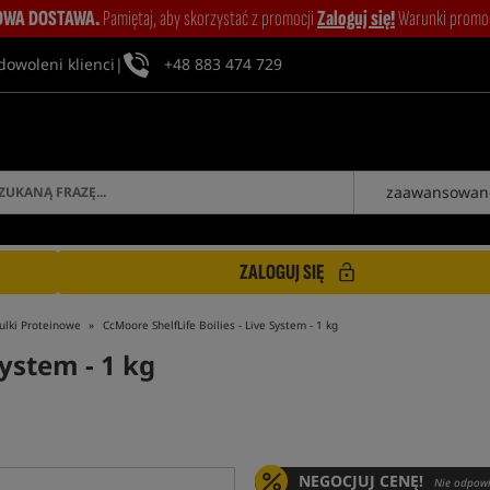
WA DOSTAWA.
Pamiętaj, aby skorzystać z promocji
Zaloguj się!
Warunki promocj
dowoleni klienci
|
+48 883 474 729
zaawansowan
ZALOGUJ SIĘ
ulki Proteinowe
CcMoore ShelfLife Boilies - Live System - 1 kg
System - 1 kg
NEGOCJUJ CENĘ!
Nie odpowi