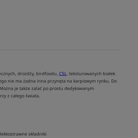
ecznych, drożdży, birdfoodu,
CSL
, teksturowanych białek
akiego nie ma żadna inna przynęta na karpiowym rynku. Do
 Można je także zalać po prostu dedykowanym
rzy z całego świata.
lekkostrawne składniki
Tym produktem interesuje się:
117 osó