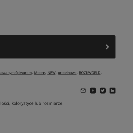
,
,
,
,
,
ykowanym śpiworem
Moore
NEW
proteinowe
ROCKWORLD
ści, kolorystyce lub rozmiarze.