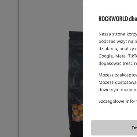
ROCKWORLD dba 
Nasza strona korzy
podczas wizyt na n
działania, analizy
Google, Meta, TikT
dopasować treść r
Możesz zaakceptowa
Możesz dostosować
dowolnym momenc
Szczegółowe infor
Zm