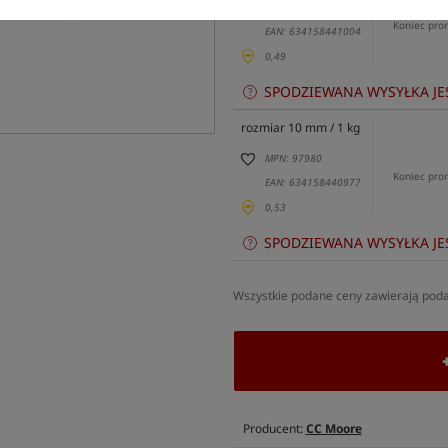
MPN: 95378
Koniec pro
EAN: 634158441004
0,49
SPODZIEWANA WYSYŁKA JE
rozmiar 10 mm / 1 kg
MPN: 97980
Koniec pro
EAN: 634158440977
0,53
SPODZIEWANA WYSYŁKA JE
Wszystkie podane ceny zawierają pod
Producent:
CC Moore