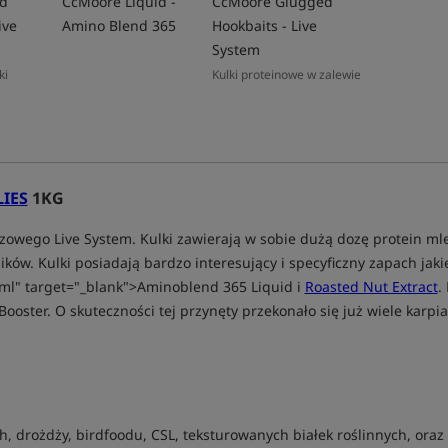
d
CcMoore Liquid -
CcMoore Glugged
ive
Amino Blend 365
Hookbaits - Live
System
ki
Kulki proteinowe w zalewie
LIES
1KG
owego Live System. Kulki zawierają w sobie dużą dozę protein ml
ników. Kulki posiadają bardzo interesujący i specyficzny zapach j
tml" target="_blank">Aminoblend 365 Liquid i
Roasted Nut Extract
.
Booster. O skuteczności tej przynęty przekonało się już wiele karpia
 drożdży, birdfoodu, CSL, teksturowanych białek roślinnych, oraz 