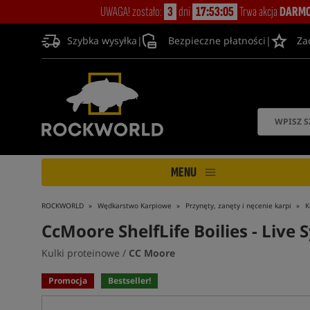
UWAGA! zostało:
3
dni
17:53:04
Trwa akcja
DARMO
Szybka wysyłka
|
Bezpieczne płatności
|
Za
MENU
ROCKWORLD
Wędkarstwo Karpiowe
Przynęty, zanęty i nęcenie karpi
K
CcMoore ShelfLife Boilies - Live 
Kulki proteinowe /
CC Moore
Promocja
Bestseller!