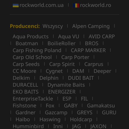
rockworld.com.ua
rockworld.ro
|
Producenci:
Wszyscy
Alpen Camping
|
|
Aqua Products
Aqua VU
AVID CARP
|
|
Boatman
BoilieRoller
BROS
|
|
|
|
Carp Fishing Poland
CARP MARKER
|
|
Carp Old School
Carp Porter
|
|
Carp Seeds
Carp Spirit
Carprus
|
|
|
CC Moore
Cygnet
DAM
Deeper
|
|
|
|
Delkim
Delphin
DUDI BAIT
|
|
|
DURACELL
Dynamite Baits
|
|
EKO BAITS
ENERGIZER
|
|
EnterpriseTackle
ESP
FIL
|
|
|
Fishstone
Fox
GABY
Gamakatsu
|
|
|
Gardner
Gazcamp
GREYS
GURU
|
|
|
|
Haibo
Haswing
Holdcarp
|
|
|
|
Humminbird
Inni
JAG
JAXON
|
|
|
|