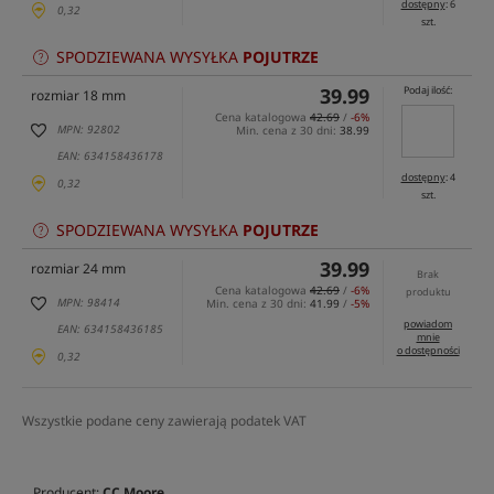
dostępny
: 6
0,32
szt.
SPODZIEWANA WYSYŁKA
POJUTRZE
39.99
Podaj ilość:
rozmiar 18 mm
Cena katalogowa
42.69
/
-6%
MPN: 92802
Min. cena z 30 dni:
38.99
EAN: 634158436178
dostępny
: 4
0,32
szt.
SPODZIEWANA WYSYŁKA
POJUTRZE
39.99
rozmiar 24 mm
Brak
Cena katalogowa
42.69
/
-6%
produktu
MPN: 98414
Min. cena z 30 dni:
41.99
/
-5%
powiadom
EAN: 634158436185
mnie
o dostępności
0,32
Wszystkie podane ceny zawierają podatek VAT
Producent:
CC Moore