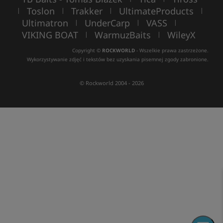
Toslon
Trakker
UltimateProducts
|
|
|
|
Ultimatron
UnderCarp
VASS
|
|
|
VIKING BOAT
WarmuzBaits
WileyX
|
|
Copyright ©
ROCKWORLD
- Wszelkie prawa zastrzeżone.
Wykorzystywanie zdjęć i tekstów bez uzyskania pisemnej zgody zabronione.
© Rockworld 2004 - 2026