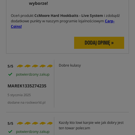
wyborze!
Oceń produkt
CcMoore Hard Hookbaits - Live System
i zdobądź
dodatkowe punkty w naszym programie lojalnościowym
Carp-
Coins!
DODAJ OPINIĘ »
Dobre kulasy
5/5
potwierdzony zakup
MAREK1335274235
5 stycznia 2025
dodane na rockworld.pl
Kazdy kto lowi karpie wie jak dobry jest
5/5
ten towar polecam
potwierdzony zakup