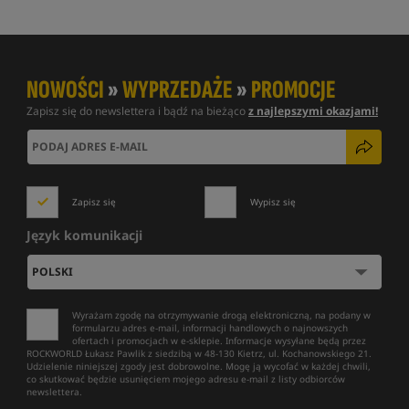
NOWOŚCI
»
WYPRZEDAŻE
»
PROMOCJE
Zapisz się do newslettera i bądź na bieżąco
z najlepszymi okazjami!
Zapisz się
Wypisz się
Język komunikacji
Wyrażam zgodę na otrzymywanie drogą elektroniczną, na podany w
formularzu adres e-mail, informacji handlowych o najnowszych
ofertach i promocjach w e-sklepie. Informacje wysyłane będą przez
ROCKWORLD Łukasz Pawlik z siedzibą w 48-130 Kietrz, ul. Kochanowskiego 21.
Udzielenie niniejszej zgody jest dobrowolne. Mogę ją wycofać w każdej chwili,
co skutkować będzie usunięciem mojego adresu e-mail z listy odbiorców
newslettera.