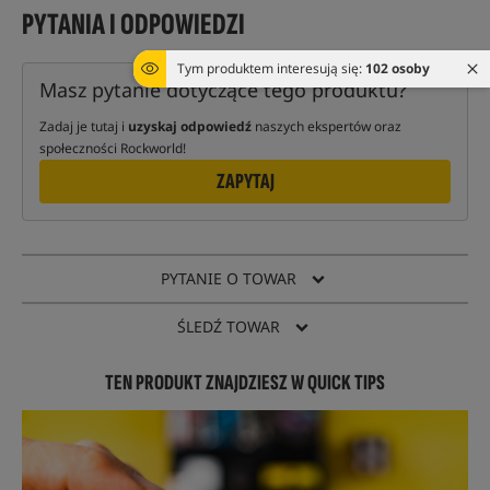
PYTANIA I ODPOWIEDZI
Tym produktem interesują się:
102 osoby
Masz pytanie dotyczące tego produktu?
Zadaj je tutaj i
uzyskaj odpowiedź
naszych ekspertów oraz
społeczności Rockworld!
ZAPYTAJ
PYTANIE O TOWAR
ŚLEDŹ TOWAR
TEN PRODUKT ZNAJDZIESZ W QUICK TIPS