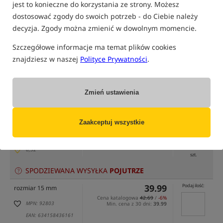
jest to konieczne do korzystania ze strony. Możesz
dostosować zgody do swoich potrzeb - do Ciebie należy
decyzja. Zgody można zmienić w dowolnym momencie.
Szczegółowe informacje ma temat plików cookies
znajdziesz w naszej
Polityce Prywatności
.
tylko produkty na
"naszym magazynie"
(część opcji mogła zostać ukryta przez wybrany sposób filtrowania)
Opcja
Cena PLN
Ilość
Zmień ustawienia
39.99
Podaj ilość:
rozmiar 12mm
Cena katalogowa
42.69
/
-6%
Zaakceptuj wszystkie
MPN: 98087
Min. cena z 30 dni:
29.58
EAN: 634158550614
dostępny
: 4
0,32
szt.
SPODZIEWANA WYSYŁKA
POJUTRZE
39.99
Podaj ilość:
rozmiar 15 mm
Cena katalogowa
42.69
/
-6%
MPN: 92803
Min. cena z 30 dni:
39.99
EAN: 634158436161