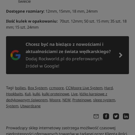
świecie
Dostępne rozmiary:
12mm, 15mm, 18 mm, 24mm
Ilość kulek w opakowaniu:
70szt. 12mm; 50 szt. 15 mm; 35 szt. 18
mm; 15 szt. 24mm
Chcesz być na bieżąco z nowościami i
aktualnościami ze świata wędkarskiego?
Dodaj Rockworld.pl do preferowanych
źródeł w Google!
Tagi:
,
,
,
,
,
boilies
Box System
ccmoore
CCMoore Live System
Hard
,
,
,
,
,
Hookbaits
Kuli
kulki
kulki proteinowe
Live
łóżko karpiowe z
,
,
,
,
,
dedykowanym śpiworem
Moore
NEW
Proteinowe
sleep system
,
System
Utwardzane
Prowadzący sklep internetowy zastrzega możliwość czasowej
niedostępności oferowanych towarów w żądanej przez Klienta ilości,