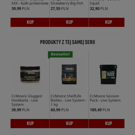
XXX - Kulki proteinowe
Strawberry Big Fish
Squid
Sy
39,99
PLN
27,55
PLN
32,90
PLN
39,
KUP
KUP
KUP
PRODUKTY Z TEJ SAMEJ SERII
Bestseller!
CcMoore Glugged
CcMoore ShelfLife
CcMoore Session
CcM
Hookbaits - Live
Boilies - Live System -
Pack - Live System
Dum
System
1 kg
Sys
39,99
PLN
60,99
PLN
189,49
PLN
60,
KUP
KUP
KUP