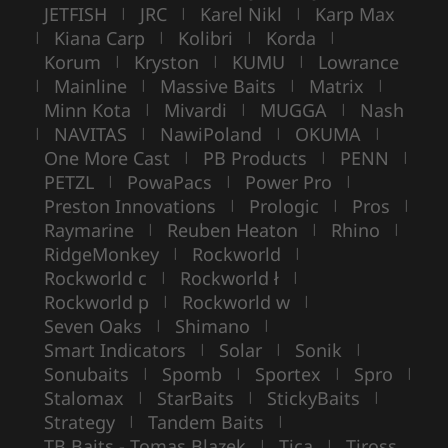
JETFISH
JRC
Karel Nikl
Karp Max
|
|
|
Kiana Carp
Kolibri
Korda
|
|
|
|
Korum
Kryston
KUMU
Lowrance
|
|
|
Mainline
Massive Baits
Matrix
|
|
|
|
Minn Kota
Mivardi
MUGGA
Nash
|
|
|
NAVITAS
NawiPoland
OKUMA
|
|
|
|
One More Cast
PB Products
PENN
|
|
|
PETZL
PowaPacs
Power Pro
|
|
|
Preston Innovations
Prologic
Pros
|
|
|
Raymarine
Reuben Heaton
Rhino
|
|
|
RidgeMonkey
Rockworld
|
|
Rockworld c
Rockworld ł
|
|
Rockworld p
Rockworld w
|
|
Seven Oaks
Shimano
|
|
Smart Indicators
Solar
Sonik
|
|
|
Sonubaits
Spomb
Sportex
Spro
|
|
|
|
Stalomax
StarBaits
StickyBaits
|
|
|
Strategy
Tandem Baits
|
|
TB Baits - Tomas Blazek
Tica
Tiross
|
|