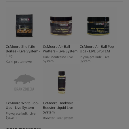
CcMoore ShelfLife
CcMoore Air Ball
CcMoore Air Ball Pop-
Boilies - Live System -
Wafters - Live System
Ups - LIVE SYSTEM
1 kg
Kulki neutralne Live
Pływające kulki Live
System
System
Kulki proteinowe
CcMoore White Pop-
CcMoore Hookbait
Ups - Live System
Booster Liquid Live
System
Pływające kulki Live
System
Booster Live System