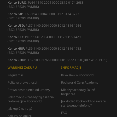
Konto EURO:
PL64 1140 2004 0000 3812 0174 2683
(BIC: BREXPLPWMBK)
Konto GB:
PL63 1140 2004 0000 3112 0174 3723
(BIC: BREXPLPWMBK)
Konto USD:
PL37 1140 2004 0000 3012 1316 1916
(BIC: BREXPLPWMBK)
Konto CZK:
PL02 1140 2004 0000 3312 1316 1429
(BIC: BREXPLPWMBK)
Konto HUF:
PL39 1140 2004 0000 3012 1316 1783
(BIC: BREXPLPWMBK)
Konto RON:
PL52 1090 1766 0000 0001 5822 1550 (BIC: WBKPPLPP)
WARUNKI ZAKUPU
INFORMACJE
Regulamin
Kilka słów o Rockworld
Polityka prywatności
Rockworld Carp Academy
Prawo odstąpienia od umowy
Międzynarodowy Dzień
Karpiarza
Reklamacje – zasady zgłaszania
reklamacji w Rockworld
Jak dodać Rockworld do ekranu
startowego telefonu?
Jak kupić na raty?
FAQ
Zakupy na aukcji