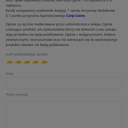
Ilość rybek odpowiada szkolnej skali ocen gdzie 1 to najsłabsza 5 to
najlepsza.
Każdy zalogowany użytkownik dodając 1 opinię otrzymuje dodatkowe
0.1 punktu programu lojalnościowego
Carp-Coins
.
Opinie są ręcznie moderowane przez administratora sklepu. Opinie
szkalujące produkt, od użytkowników którzy nie dokonali u nas zakupu
tego produktu nie będą publikowane. Opinie z wulgaryzmami, linkami
zewnętrznymi, niezrozumiałe oraz nie odnoszące się do opiniowanego
produktu również nie będą publikowane.
oceń podświetlając karpiki
Imię:
Treść recenzji: