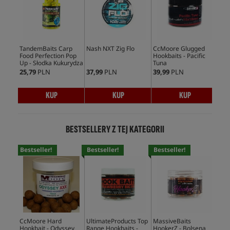
TandemBaits Carp
Nash NXT Zig Flo
CcMoore Glugged
CcM
Food Perfection Pop
Hookbaits - Pacific
Ups
Up - Słodka Kukurydza
Tuna
25,79
PLN
37,99
PLN
39,99
PLN
35,
KUP
KUP
KUP
BESTSELLERY Z TEJ KATEGORII
Bestseller!
Bestseller!
Bestseller!
Bes
CcMoore Hard
UltimateProducts Top
MassiveBaits
Cc
Hookbait - Odyssey
Range Hookbaits -
HookerZ - Bolsena
Hoo