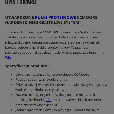
OPIS TOWARU
UTWARDZONE
KULKI PROTEINOWE
CCMOORE
HARDENED HOOKBAITS LIVE SYSTEM
Tonące kulki proteinowe CCMOORE o smaku Live System, która
została utwardzona przez dodanie dodatkowych jajek i protein
mlecznych, dzięki czemu pozostaje dłużej stabilna na włosie jak i
bardziej odporna na ataki drobnicy i raków. Te przynęty
najprawdopodobniej będziesz musiał wiercić przed założeniem na
Włos
.
Specyfikacja produktu:
Utwardzona, tonąca kulka proteinowa CC Moore
Posiada specyficzny, słodki aromat
Dzięki bardziej zwartej, twardszej budowie dłużej wytrzyma w
wodzie ataki drobnicy czy raków
Zawiera między innymi dużą dozę protein mlecznych,
drożdży, birdfoodu,
CSL
, teksturowanych białek roślinnych,
oraz lekkostrawne składniki
Jedna z najbardziej łownych przynęt CC Moore na całym