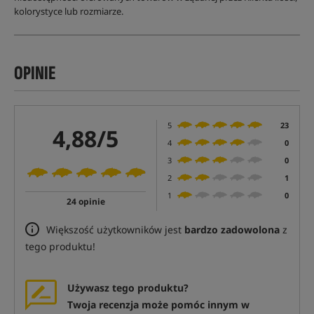
kolorystyce lub rozmiarze.
OPINIE
5
23
4,88/5
4
0
3
0
2
1
1
0
24 opinie
Większość użytkowników jest
bardzo zadowolona
z
tego produktu!
Używasz tego produktu?
Twoja recenzja może pomóc innym w