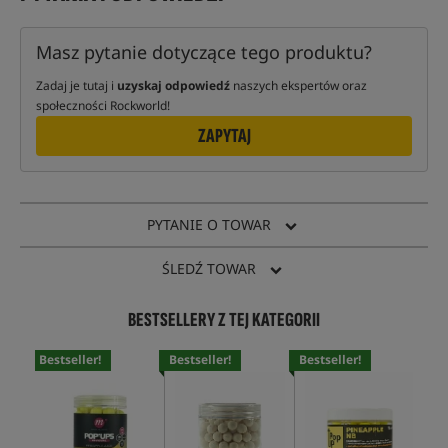
Masz pytanie dotyczące tego produktu?
Zadaj je tutaj i
uzyskaj odpowiedź
naszych ekspertów oraz
społeczności Rockworld!
ZAPYTAJ
PYTANIE O TOWAR
ŚLEDŹ TOWAR
BESTSELLERY Z TEJ KATEGORII
Bestseller!
Bestseller!
Bestseller!
Bes