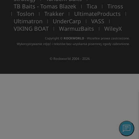
TB Baits - Tomas Blazek
Tica
Tiross
|
|
Toslon
Trakker
UltimateProducts
|
|
|
|
Ultimatron
UnderCarp
VASS
|
|
|
VIKING BOAT
WarmuzBaits
WileyX
|
|
Copyright ©
ROCKWORLD
- Wszelkie prawa zastrzeżone.
Wykorzystywanie zdjęć i tekstów bez uzyskania pisemnej zgody zabronione.
© Rockworld 2004 - 2026