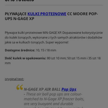
PŁYWAJĄCE
KULKI PROTEINOWE
CC MOORE POP-
UPS N-GAGE XP
Pływajce kulki proteinowe MN-GAGE XP. Dopasowane kolorystycznie
do kulek tonących, wykonane z tych samych atraktorów i dodatków
jakie sa w kulkach tonących. Super wyporne!
Dostępne średnice:
10, 15 i 18 mm
Ilość kulek w opakowaniu:
80 szt 10 mm; 50 szt 15 mm i 35 szt 18
mm
oryginal text:
N-GAGE XP AIR BALL
Pop Ups
-
These air ball pop ups are colour-
matched to N-Gage XP freezer baits,
are very buoyant and durable