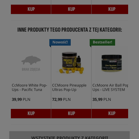
KUP
KUP
KUP
INNE PRODUKTY TEGO PRODUCENTA Z TEJ KATEGORII:
Nowość!
Bestseller!
Bes
CcMoore White Pop-
CCMoore Pineapple
CcMoore Air Ball Pop-
CcM
Ups - Pacific Tuna
Ultras Pop-Up
Ups - LIVE SYSTEM
Spe
Yel
39,99
PLN
72,99
PLN
35,99
PLN
37,
KUP
KUP
KUP
WSZYSTKIE PRODUKTY Z KATEGORII