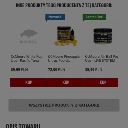
INNE PRODUKTY TEGO PRODUCENTA Z TEJ KATEGORII:
Nowość!
Bestseller!
Bes
CcMoore White Pop-
CCMoore Pineapple
CcMoore Air Ball Pop-
CcM
Ups - Pacific Tuna
Ultras Pop-Up
Ups - LIVE SYSTEM
Spe
Yel
39,99
PLN
72,99
PLN
35,99
PLN
37,
KUP
KUP
KUP
WSZYSTKIE PRODUKTY Z KATEGORII
OPIS TOWARU