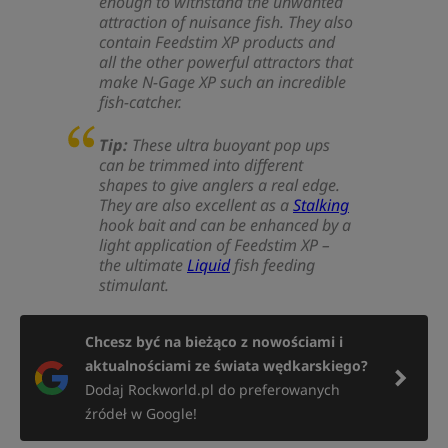
enough to withstand the unwanted
attraction of nuisance fish. They also
contain Feedstim XP products and
all the other powerful attractors that
make N-Gage XP such an incredible
fish-catcher.
Tip:
These ultra buoyant pop ups
can be trimmed into different
shapes to give anglers a real edge.
They are also excellent as a
Stalking
hook bait and can be enhanced by a
light application of Feedstim XP –
the ultimate
Liquid
fish feeding
stimulant.
Chcesz być na bieżąco z nowościami i
aktualnościami ze świata wędkarskiego?
Dodaj Rockworld.pl do preferowanych
źródeł w Google!