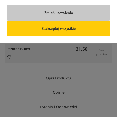
Zmień ustawienia
tylko produkty na
"naszym magazynie"
(część opcji mogła zostać ukryta przez wybrany sposób filtrowania)
Zaakceptuj wszystkie
Opcja
Cena PLN
Ilość
31.50
rozmiar 10 mm
Brak
produktu
Opis Produktu
Opinie
Pytania i Odpowiedzi