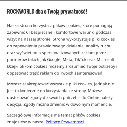
Pływające kulki N-GAGE XP /
CC Moore
ROCKWORLD dba o Twoją prywatność!
0,0
0 opinii | ponad 20 osób kupiło ten produkt
Nasza strona korzysta z plików cookies, które pomagają
zapewnić Ci bezpieczne i komfortowe warunki podczas
wizyt na naszej stronie. Strona wykorzystuje pliki cookies
do zapewnienia prawidłowego działania, analizy ruchu
oraz wyświetlania spersonalizowanych reklam przez
partnerów takich jak Google, Meta, TikTok oraz Microsoft.
Dzięki plikom cookies możemy zrozumieć Twoje potrzeby i
dopasować treść reklam do Twoich zainteresowań.
Możesz zaakceptować wszystkie pliki cookies, jednak nie
jest to konieczne do korzystania ze strony. Możesz
dostosować zgody do swoich potrzeb - do Ciebie należy
decyzja. Zgody można zmienić w dowolnym momencie.
Szczegółowe informacje ma temat plików cookies
znajdziesz w naszej
Polityce Prywatności
.