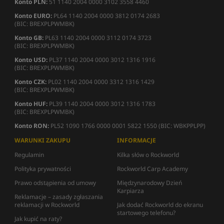
Konto PLN:
51 1140 2004 0000 3102 3558 4460
Konto EURO:
PL64 1140 2004 0000 3812 0174 2683
(BIC: BREXPLPWMBK)
Konto GB:
PL63 1140 2004 0000 3112 0174 3723
(BIC: BREXPLPWMBK)
Konto USD:
PL37 1140 2004 0000 3012 1316 1916
(BIC: BREXPLPWMBK)
Konto CZK:
PL02 1140 2004 0000 3312 1316 1429
(BIC: BREXPLPWMBK)
Konto HUF:
PL39 1140 2004 0000 3012 1316 1783
(BIC: BREXPLPWMBK)
Konto RON:
PL52 1090 1766 0000 0001 5822 1550 (BIC: WBKPPLPP)
WARUNKI ZAKUPU
INFORMACJE
Regulamin
Kilka słów o Rockworld
Polityka prywatności
Rockworld Carp Academy
Prawo odstąpienia od umowy
Międzynarodowy Dzień
Karpiarza
Reklamacje – zasady zgłaszania
reklamacji w Rockworld
Jak dodać Rockworld do ekranu
startowego telefonu?
Jak kupić na raty?