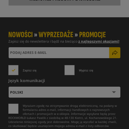
NOWOŚCI
»
WYPRZEDAŻE
»
PROMOCJE
Zapisz się do newslettera i bądź na bieżąco
z najlepszymi okazjami!
Zapisz się
Wypisz się
Język komunikacji
Wyrażam zgodę na otrzymywanie drogą elektroniczną, na podany w
formularzu adres e-mail, informacji handlowych o najnowszych
ofertach i promocjach w e-sklepie. Informacje wysyłane będą przez
ROCKWORLD Łukasz Pawlik z siedzibą w 48-130 Kietrz, ul. Kochanowskiego 21.
Udzielenie niniejszej zgody jest dobrowolne. Mogę ją wycofać w każdej chwili,
co skutkować będzie usunięciem mojego adresu e-mail z listy odbiorców