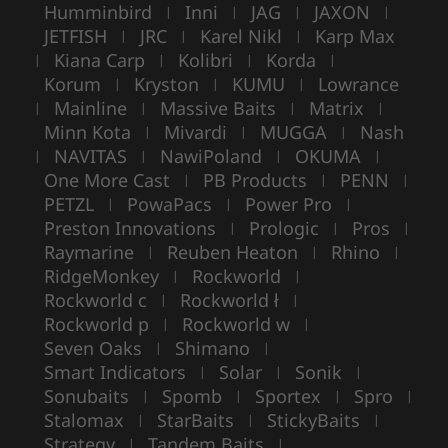
Humminbird
Inni
JAG
JAXON
|
|
|
|
JETFISH
JRC
Karel Nikl
Karp Max
|
|
|
Kiana Carp
Kolibri
Korda
|
|
|
|
Korum
Kryston
KUMU
Lowrance
|
|
|
Mainline
Massive Baits
Matrix
|
|
|
|
Minn Kota
Mivardi
MUGGA
Nash
|
|
|
NAVITAS
NawiPoland
OKUMA
|
|
|
|
One More Cast
PB Products
PENN
|
|
|
PETZL
PowaPacs
Power Pro
|
|
|
Preston Innovations
Prologic
Pros
|
|
|
Raymarine
Reuben Heaton
Rhino
|
|
|
RidgeMonkey
Rockworld
|
|
Rockworld c
Rockworld ł
|
|
Rockworld p
Rockworld w
|
|
Seven Oaks
Shimano
|
|
Smart Indicators
Solar
Sonik
|
|
|
Sonubaits
Spomb
Sportex
Spro
|
|
|
|
Stalomax
StarBaits
StickyBaits
|
|
|
Strategy
Tandem Baits
|
|