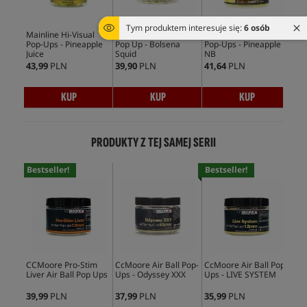
Tym produktem interesuje się:
6 osób
Mainline Hi-Visual
MassiveBaits Special
UltimateProducts
CcM
Pop-Ups - Pineapple
Pop Up - Bolsena
Pop-Ups - Pineapple
Ups
Juice
Squid
NB
43,99
PLN
39,90
PLN
41,64
PLN
35,
KUP
KUP
KUP
PRODUKTY Z TEJ SAMEJ SERII
Bestseller!
Bestseller!
CCMoore Pro-Stim
CcMoore Air Ball Pop-
CcMoore Air Ball Pop-
CcM
Liver Air Ball Pop Ups
Ups - Odyssey XXX
Ups - LIVE SYSTEM
Ups
39,99
PLN
37,99
PLN
35,99
PLN
39,