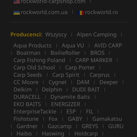
rockworld-carpshop.com
|
rockworld.com.ua
rockworld.ro
|
Producenci:
Wszyscy
Alpen Camping
|
|
Aqua Products
Aqua VU
AVID CARP
|
|
Boatman
BoilieRoller
BROS
|
|
|
|
Carp Fishing Poland
CARP MARKER
|
|
Carp Old School
Carp Porter
|
|
Carp Seeds
Carp Spirit
Carprus
|
|
|
CC Moore
Cygnet
DAM
Deeper
|
|
|
|
Delkim
Delphin
DUDI BAIT
|
|
|
DURACELL
Dynamite Baits
|
|
EKO BAITS
ENERGIZER
|
|
EnterpriseTackle
ESP
FIL
|
|
|
Fishstone
Fox
GABY
Gamakatsu
|
|
|
Gardner
Gazcamp
GREYS
GURU
|
|
|
|
Haibo
Haswing
Holdcarp
|
|
|
|