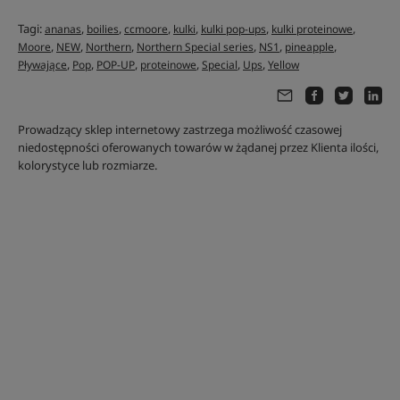
Tagi:
,
,
,
,
,
,
ananas
boilies
ccmoore
kulki
kulki pop-ups
kulki proteinowe
,
,
,
,
,
,
Moore
NEW
Northern
Northern Special series
NS1
pineapple
,
,
,
,
,
,
Pływające
Pop
POP-UP
proteinowe
Special
Ups
Yellow
Prowadzący sklep internetowy zastrzega możliwość czasowej
niedostępności oferowanych towarów w żądanej przez Klienta ilości,
kolorystyce lub rozmiarze.