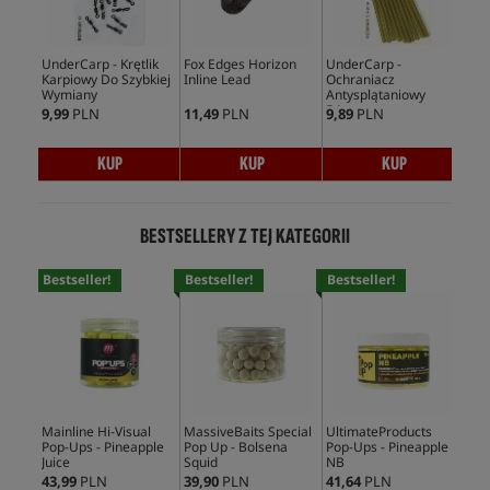
UnderCarp - Krętlik
Fox Edges Horizon
UnderCarp -
SP
Karpiowy Do Szybkiej
Inline Lead
Ochraniacz
Wymiany
Antysplątaniowy
54mm
9,99
PLN
11,49
PLN
9,89
PLN
16,
KUP
KUP
KUP
BESTSELLERY Z TEJ KATEGORII
Bestseller!
Bestseller!
Bestseller!
Bes
Mainline Hi-Visual
MassiveBaits Special
UltimateProducts
CcM
Pop-Ups - Pineapple
Pop Up - Bolsena
Pop-Ups - Pineapple
Ups
Juice
Squid
NB
43,99
PLN
39,90
PLN
41,64
PLN
35,