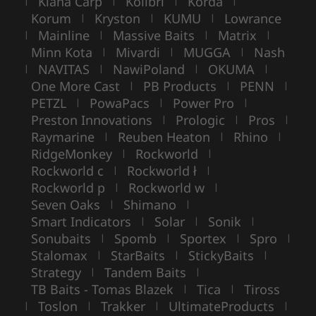
Kiana Carp
Kolibri
Korda
|
|
|
|
Korum
Kryston
KUMU
Lowrance
|
|
|
Mainline
Massive Baits
Matrix
|
|
|
|
Minn Kota
Mivardi
MUGGA
Nash
|
|
|
NAVITAS
NawiPoland
OKUMA
|
|
|
|
One More Cast
PB Products
PENN
|
|
|
PETZL
PowaPacs
Power Pro
|
|
|
Preston Innovations
Prologic
Pros
|
|
|
Raymarine
Reuben Heaton
Rhino
|
|
|
RidgeMonkey
Rockworld
|
|
Rockworld c
Rockworld ł
|
|
Rockworld p
Rockworld w
|
|
Seven Oaks
Shimano
|
|
Smart Indicators
Solar
Sonik
|
|
|
Sonubaits
Spomb
Sportex
Spro
|
|
|
|
Stalomax
StarBaits
StickyBaits
|
|
|
Strategy
Tandem Baits
|
|
TB Baits - Tomas Blazek
Tica
Tiross
|
|
Toslon
Trakker
UltimateProducts
|
|
|
|