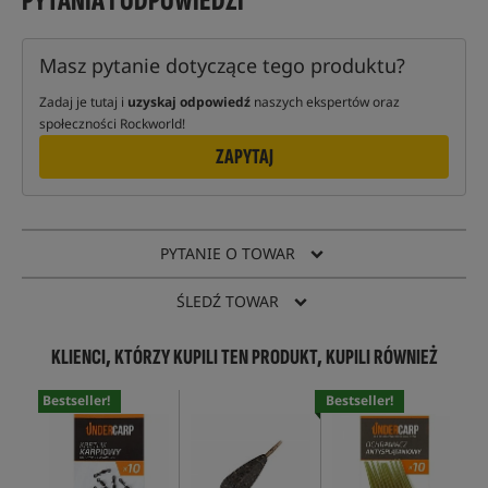
PYTANIA I ODPOWIEDZI
Masz pytanie dotyczące tego produktu?
Zadaj je tutaj i
uzyskaj odpowiedź
naszych ekspertów oraz
społeczności Rockworld!
ZAPYTAJ
PYTANIE O TOWAR
ŚLEDŹ TOWAR
KLIENCI, KTÓRZY KUPILI TEN PRODUKT, KUPILI RÓWNIEŻ
Bestseller!
Bestseller!
Bes