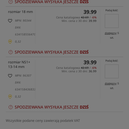
SPODZIEWANA WYSYŁKA JESZCZE
DZIŚ
39.99
Podaj ilość:
rozmiar 18 mm
Cena katalogowa
42.69
/
-6%
MPN: 90344
Min. cena z 30 dni:
39.99
EAN:
dostępny
: 5
634158556470
szt.
0,32
SPODZIEWANA WYSYŁKA JESZCZE
DZIŚ
39.99
Podaj ilość:
rozmiar NS1+
13-14 mm
Cena katalogowa
42.69
/
-6%
Min. cena z 30 dni:
36.99
MPN: 96307
EAN:
dostępny
: 5
szt.
634158436833
0,32
SPODZIEWANA WYSYŁKA JESZCZE
DZIŚ
Wszystkie podane ceny zawierają podatek VAT