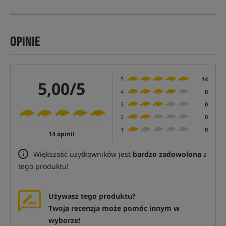
OPINIE
5
14
5,00/5
4
0
3
0
2
0
1
0
14 opinii
Większość użytkowników jest
bardzo zadowolona
z
tego produktu!
Używasz tego produktu?
Twoja recenzja może pomóc innym w
wyborze!