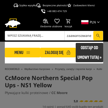
Szybka wysyłka
Bezpieczne płatności
Zadowoleni klienci
+48 883 474 729
PLN
śledzenie
ulubione
koszyk
zaawansowane
ODSTĄP OD
MENU
ZALOGUJ SIĘ
UMOWY TUTAJ »
ROCKWORLD
Wędkarstwo Karpiowe
Przynęty, zanęty i nęcenie karpi
Kulki Pły
CcMoore Northern Special Pop
Ups - NS1 Yellow
Pływające kulki proteinowe /
CC Moore
5,0
14 opinii | ponad 640 osób kupiło ten produkt