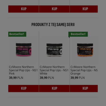
KUP
KUP
KUP
PRODUKTY Z TEJ SAMEJ SERII
Bestseller!
Bestseller!
CcMoore Northern
CcMoore Northern
CcMoore Northern
CcM
Special Pop Ups - NS1
Special Pop Ups - NS1
Special Pop Ups - NS1
Spe
Pink
White
Orange
Min
39,99
PLN
39,99
PLN
39,99
PLN
39,
KUP
KUP
KUP