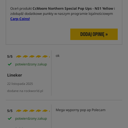
Oceń produkt
CcMoore Northern Special Pop Ups - NS1 Yellow
i
zdobądź dodatkowe punkty w naszym programie lojalnościowym
Carp-Coins!
DODAJ OPINIĘ »
ok
5/5
potwierdzony zakup
Lineker
22 listopada 2025
dodane na rockworld.pl
Mega wyporny pop ap Polecam
5/5
potwierdzony zakup