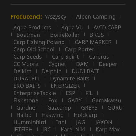
Producenci:
Wszyscy
Alpen Camping
|
|
Aqua Products
Aqua VU
AVID CARP
|
|
Boatman
BoilieRoller
BROS
|
|
|
|
Carp Fishing Poland
CARP MARKER
|
|
Carp Old School
Carp Porter
|
|
Carp Seeds
Carp Spirit
Carprus
|
|
|
CC Moore
Cygnet
DAM
Deeper
|
|
|
|
Delkim
Delphin
DUDI BAIT
|
|
|
DURACELL
Dynamite Baits
|
|
EKO BAITS
ENERGIZER
|
|
EnterpriseTackle
ESP
FIL
|
|
|
Fishstone
Fox
GABY
Gamakatsu
|
|
|
Gardner
Gazcamp
GREYS
GURU
|
|
|
|
Haibo
Haswing
Holdcarp
|
|
|
|
Humminbird
Inni
JAG
JAXON
|
|
|
|
JETFISH
JRC
Karel Nikl
Karp Max
|
|
|