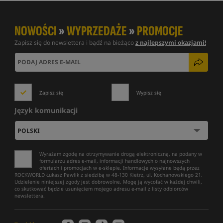
NOWOŚCI
»
WYPRZEDAŻE
»
PROMOCJE
Zapisz się do newslettera i bądź na bieżąco
z najlepszymi okazjami!
Zapisz się
Wypisz się
Język komunikacji
Wyrażam zgodę na otrzymywanie drogą elektroniczną, na podany w
formularzu adres e-mail, informacji handlowych o najnowszych
ofertach i promocjach w e-sklepie. Informacje wysyłane będą przez
ROCKWORLD Łukasz Pawlik z siedzibą w 48-130 Kietrz, ul. Kochanowskiego 21.
Udzielenie niniejszej zgody jest dobrowolne. Mogę ją wycofać w każdej chwili,
co skutkować będzie usunięciem mojego adresu e-mail z listy odbiorców
newslettera.