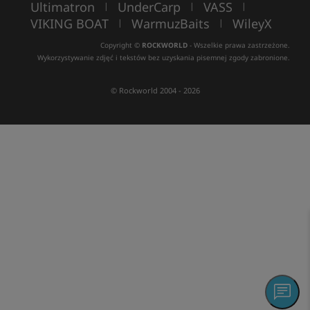
Ultimatron
UnderCarp
VASS
|
|
|
VIKING BOAT
WarmuzBaits
WileyX
|
|
Copyright ©
ROCKWORLD
- Wszelkie prawa zastrzeżone.
Wykorzystywanie zdjęć i tekstów bez uzyskania pisemnej zgody zabronione.
© Rockworld 2004 - 2026