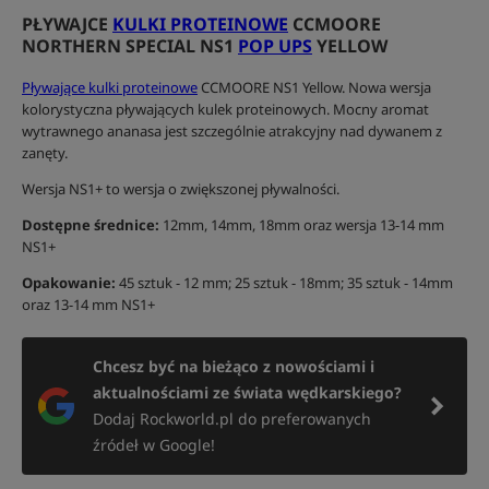
PŁYWAJCE
KULKI PROTEINOWE
CCMOORE
NORTHERN SPECIAL NS1
POP UPS
YELLOW
Pływające kulki proteinowe
CCMOORE NS1 Yellow. Nowa wersja
kolorystyczna pływających kulek proteinowych. Mocny aromat
wytrawnego ananasa jest szczególnie atrakcyjny nad dywanem z
zanęty.
Wersja NS1+ to wersja o zwiększonej pływalności.
Dostępne średnice:
12mm, 14mm, 18mm oraz wersja 13-14 mm
NS1+
Opakowanie:
45 sztuk - 12 mm; 25 sztuk - 18mm; 35 sztuk - 14mm
oraz 13-14 mm NS1+
Chcesz być na bieżąco z nowościami i
aktualnościami ze świata wędkarskiego?
Dodaj Rockworld.pl do preferowanych
źródeł w Google!