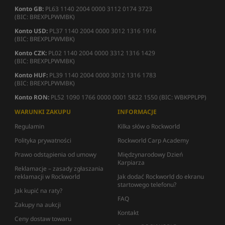
Konto GB:
PL63 1140 2004 0000 3112 0174 3723
(BIC: BREXPLPWMBK)
Konto USD:
PL37 1140 2004 0000 3012 1316 1916
(BIC: BREXPLPWMBK)
Konto CZK:
PL02 1140 2004 0000 3312 1316 1429
(BIC: BREXPLPWMBK)
Konto HUF:
PL39 1140 2004 0000 3012 1316 1783
(BIC: BREXPLPWMBK)
Konto RON:
PL52 1090 1766 0000 0001 5822 1550 (BIC: WBKPPLPP)
WARUNKI ZAKUPU
INFORMACJE
Regulamin
Kilka słów o Rockworld
Polityka prywatności
Rockworld Carp Academy
Prawo odstąpienia od umowy
Międzynarodowy Dzień
Karpiarza
Reklamacje – zasady zgłaszania
reklamacji w Rockworld
Jak dodać Rockworld do ekranu
startowego telefonu?
Jak kupić na raty?
FAQ
Zakupy na aukcji
Kontakt
Ceny dostaw towaru