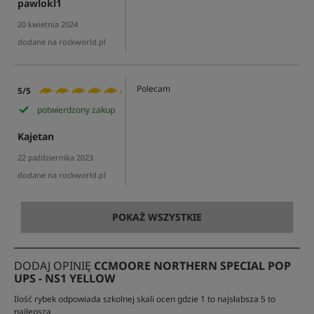
pawlokl1
20 kwietnia 2024
dodane na rockworld.pl
Polecam
5/5
potwierdzony zakup
Kajetan
22 października 2023
dodane na rockworld.pl
POKAŻ WSZYSTKIE
DODAJ OPINIĘ
CCMOORE NORTHERN SPECIAL POP
UPS - NS1 YELLOW
Ilość rybek odpowiada szkolnej skali ocen gdzie 1 to najsłabsza 5 to
najlepsza.