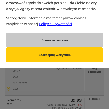
dostosować zgody do swoich potrzeb - do Ciebie należy
decyzja. Zgody można zmienić w dowolnym momencie.
Szczegółowe informacje ma temat plików cookies
znajdziesz w naszej
Polityce Prywatności
.
tylko produkty na
"naszym magazynie"
(część opcji mogła zostać ukryta przez wybrany sposób filtrowania)
Zmień ustawienia
Opcja
Cena PLN
Ilość
38.99
rozmiar 10
Zaakceptuj wszystkie
Brak
mm
Cena katalogowa
42.69
/
-9%
produktu
Min. cena z 30 dni:
38.99
MPN:
Koniec promocji: 09-08-2026, 23:59 lub do
powiadom
wyczerpania zapasów
mnie
90247
o dostępności
EAN:
634158436321
0,32
39.99
Podaj ilość:
rozmiar 12
mm
Cena katalogowa
42.69
/
-6%
Min. cena z 30 dni:
39.99