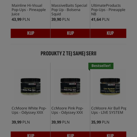
Mainline Hi-Visual
MassiveBaits Special
UltimateProducts
CcM
Pop-Ups - Pineapple
Pop Up - Bolsena
Pop-Ups - Pineapple
Ups
Juice
Squid
NB
43,99
PLN
39,90
PLN
41,64
PLN
35,
KUP
KUP
KUP
PRODUKTY Z TEJ SAMEJ SERII
Bestseller!
CcMoore White Pop-
CcMoore Pink Pop-
CcMoore Air Ball Pop-
CcM
Ups - Odyssey XXX
Ups - Odyssey XXX
Ups - LIVE SYSTEM
Ups
39,99
PLN
39,99
PLN
35,99
PLN
39,
KUP
KUP
KUP