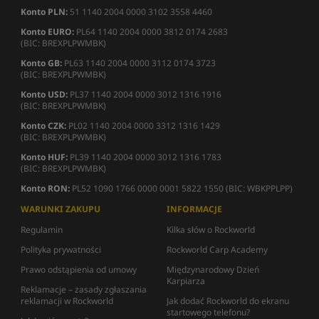
Konto PLN:
51 1140 2004 0000 3102 3558 4460
Konto EURO:
PL64 1140 2004 0000 3812 0174 2683
(BIC: BREXPLPWMBK)
Konto GB:
PL63 1140 2004 0000 3112 0174 3723
(BIC: BREXPLPWMBK)
Konto USD:
PL37 1140 2004 0000 3012 1316 1916
(BIC: BREXPLPWMBK)
Konto CZK:
PL02 1140 2004 0000 3312 1316 1429
(BIC: BREXPLPWMBK)
Konto HUF:
PL39 1140 2004 0000 3012 1316 1783
(BIC: BREXPLPWMBK)
Konto RON:
PL52 1090 1766 0000 0001 5822 1550 (BIC: WBKPPLPP)
WARUNKI ZAKUPU
INFORMACJE
Regulamin
Kilka słów o Rockworld
Polityka prywatności
Rockworld Carp Academy
Prawo odstąpienia od umowy
Międzynarodowy Dzień
Karpiarza
Reklamacje – zasady zgłaszania
reklamacji w Rockworld
Jak dodać Rockworld do ekranu
startowego telefonu?