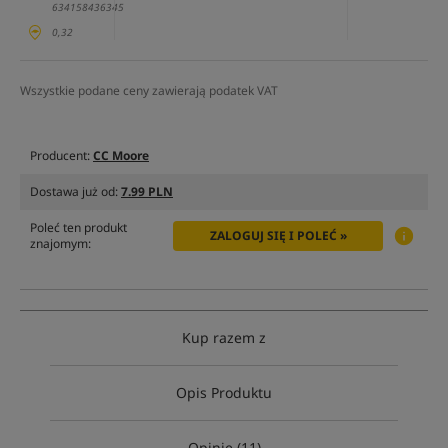
634158436345
0,32
Wszystkie podane ceny zawierają podatek VAT
Producent:
CC Moore
Dostawa już od:
7.99 PLN
Poleć ten produkt
ZALOGUJ SIĘ I POLEĆ »
znajomym:
Kup razem z
Opis Produktu
Opinie (11)