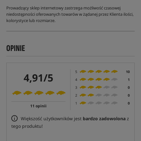
Prowadzący sklep internetowy zastrzega możliwość czasowej
niedostępności oferowanych towarów w żądanej przez Klienta ilości,
kolorystyce lub rozmiarze.
OPINIE
5
10
4,91/5
4
1
3
0
2
0
1
0
11 opinii
Większość użytkowników jest
bardzo zadowolona
z
tego produktu!