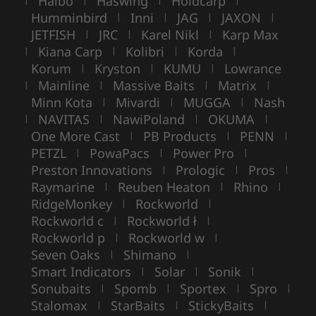
Haibo
Haswing
Holdcarp
Humminbird
Inni
JAG
JAXON
|
|
|
|
JETFISH
JRC
Karel Nikl
Karp Max
|
|
|
Kiana Carp
Kolibri
Korda
|
|
|
|
Korum
Kryston
KUMU
Lowrance
|
|
|
Mainline
Massive Baits
Matrix
|
|
|
|
Minn Kota
Mivardi
MUGGA
Nash
|
|
|
NAVITAS
NawiPoland
OKUMA
|
|
|
|
One More Cast
PB Products
PENN
|
|
|
PETZL
PowaPacs
Power Pro
|
|
|
Preston Innovations
Prologic
Pros
|
|
|
Raymarine
Reuben Heaton
Rhino
|
|
|
RidgeMonkey
Rockworld
|
|
Rockworld c
Rockworld ł
|
|
Rockworld p
Rockworld w
|
|
Seven Oaks
Shimano
|
|
Smart Indicators
Solar
Sonik
|
|
|
Sonubaits
Spomb
Sportex
Spro
|
|
|
|
Stalomax
StarBaits
StickyBaits
|
|
|