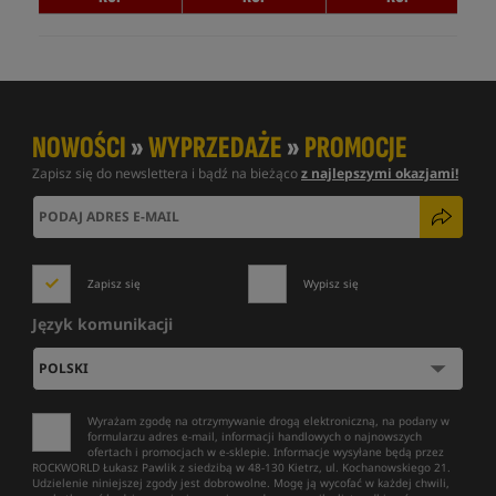
NOWOŚCI
»
WYPRZEDAŻE
»
PROMOCJE
Zapisz się do newslettera i bądź na bieżąco
z najlepszymi okazjami!
Zapisz się
Wypisz się
Język komunikacji
Wyrażam zgodę na otrzymywanie drogą elektroniczną, na podany w
formularzu adres e-mail, informacji handlowych o najnowszych
ofertach i promocjach w e-sklepie. Informacje wysyłane będą przez
ROCKWORLD Łukasz Pawlik z siedzibą w 48-130 Kietrz, ul. Kochanowskiego 21.
Udzielenie niniejszej zgody jest dobrowolne. Mogę ją wycofać w każdej chwili,