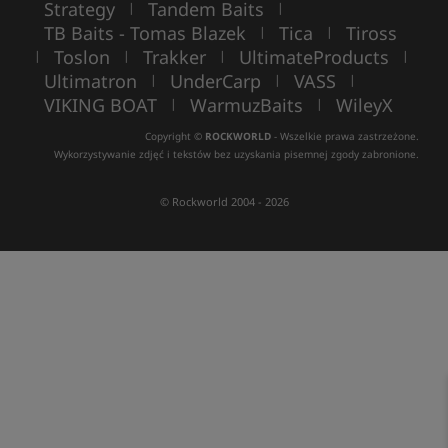
Strategy
Tandem Baits
|
|
TB Baits - Tomas Blazek
Tica
Tiross
|
|
Toslon
Trakker
UltimateProducts
|
|
|
|
Ultimatron
UnderCarp
VASS
|
|
|
VIKING BOAT
WarmuzBaits
WileyX
|
|
Copyright ©
ROCKWORLD
- Wszelkie prawa zastrzeżone.
Wykorzystywanie zdjęć i tekstów bez uzyskania pisemnej zgody zabronione.
© Rockworld 2004 - 2026