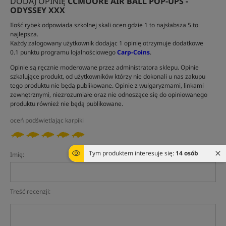
DODAJ OPINIĘ
CCMOORE AIR BALL POP-UPS -
ODYSSEY XXX
Ilość rybek odpowiada szkolnej skali ocen gdzie 1 to najsłabsza 5 to
najlepsza.
Każdy zalogowany użytkownik dodając 1 opinię otrzymuje dodatkowe
0.1 punktu programu lojalnościowego
Carp-Coins
.
Opinie są ręcznie moderowane przez administratora sklepu. Opinie
szkalujące produkt, od użytkowników którzy nie dokonali u nas zakupu
tego produktu nie będą publikowane. Opinie z wulgaryzmami, linkami
zewnętrznymi, niezrozumiałe oraz nie odnoszące się do opiniowanego
produktu również nie będą publikowane.
oceń podświetlając karpiki
Tym produktem interesuje się:
14 osób
Imię:
Treść recenzji: