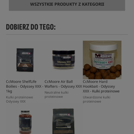
WSZYSTKIE PRODUKTY Z KATEGORII
DOBIERZ DO TEGO:
CcMoore ShelfLife
CcMoore Air Ball
CcMoore Hard
Boilies - Odyssey XXX -
Wafters - Odyssey XXX
Hookbait - Odyssey
1kg
XXX - Kulki proteinowe
Neutralne kulki
proteinowe
Kulki proteinowe
Utwardzone kulki
Odyssey XXX
proteinowe