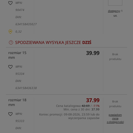
MPN:
90474
dostępny
: 1
szt.
EAN:
634158435027
0,32
SPODZIEWANA WYSYŁKA JESZCZE
DZIŚ
39.99
rozmiar 15
Brak
mm
produktu
MPN:
95334
EAN:
634158436338
37.99
rozmiar 18
Brak
mm
Cena katalogowa
42.69
/
-11%
produktu
Min. cena z 30 dni:
37.99
MPN:
Koniec promocji: 09-08-2026, 23:59 lub do
powiadom
wyczerpania zapasów
mnie
95333
o dostępności
EAN: