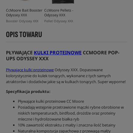
CcMoore Bait Booster
CcMoore Pellets -
Odyssey XXX
Odyssey XXX
Booster Odyssey XXX
Pellet Odyssey XXX
OPIS TOWARU
PŁYWAJĄCE
KULKI PROTEINOWE
CCMOORE POP-
UPS ODYSSEY XXX
Pływające kulki proteinowe
Odyssey XXX. Dopasowane
kolorystycznie do kulek tonących, wykonane z tych samych
atraktorów i dodatków jakie są w kulkach tonących. Super wyporne!
Specyfikacja produktu:
Pływające kulki proteinowe CC Moore
Posiadają wstępnie przetrawione mączki rybne obrobione w
niskich temperaturach, birdfood, drożdże oraz proteiny
mleczne i hydrolizowane białka ryb
10% zawartość ekstraktu z małży i znaczna ilość betainy
Naturalna kompozycja zapachowa z przewagą małży