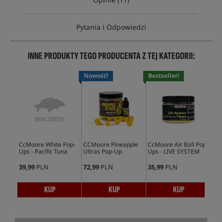
Pytania i Odpowiedzi
INNE PRODUKTY TEGO PRODUCENTA Z TEJ KATEGORII:
Nowość!
Bestseller!
Bes
CcMoore White Pop-
CCMoore Pineapple
CcMoore Air Ball Pop-
CcM
Ups - Pacific Tuna
Ultras Pop-Up
Ups - LIVE SYSTEM
Spe
Yel
39,99
PLN
72,99
PLN
35,99
PLN
37,
KUP
KUP
KUP