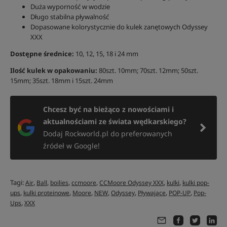
Duża wyporność w wodzie
Długo stabilna pływalność
Dopasowane kolorystycznie do kulek zanętowych Odyssey
XXX
Dostępne średnice:
10, 12, 15, 18 i 24 mm
Ilość kulek w opakowaniu:
80szt. 10mm; 70szt. 12mm; 50szt.
15mm; 35szt. 18mm i 15szt. 24mm
Chcesz być na bieżąco z nowościami i
aktualnościami ze świata wędkarskiego?
Dodaj Rockworld.pl do preferowanych
źródeł w Google!
Tagi:
,
,
,
,
,
,
Air
Ball
boilies
ccmoore
CCMoore Odyssey XXX
kulki
kulki pop-
,
,
,
,
,
,
,
ups
kulki proteinowe
Moore
NEW
Odyssey
Pływające
POP-UP
Pop-
,
Ups
XXX