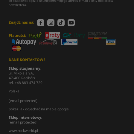
co skutkować będzie usunięciem mojego adresu e-mail z listy odbiorców
newslettera.
Znajdź nas na:
Płatności:
DANE KONTAKTOWE
Sklep stacjonarny:
ul. Mikołaja 9A,
47-400 Racibórz
tel. +48 883 474 729
Polska
[email protected]
pokaż jak dojechać na mapie google
Sklep internetowy:
[email protected]
www.rockworld.pl