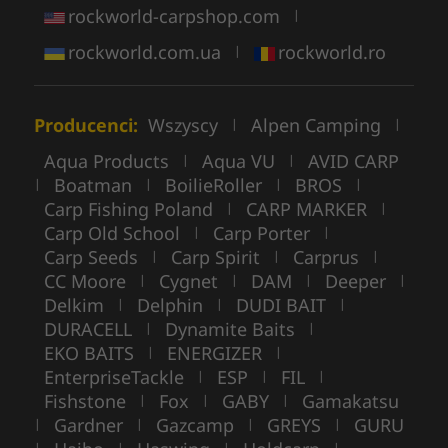
rockworld-carpshop.com
|
rockworld.com.ua
rockworld.ro
|
Producenci:
Wszyscy
Alpen Camping
|
|
Aqua Products
Aqua VU
AVID CARP
|
|
Boatman
BoilieRoller
BROS
|
|
|
|
Carp Fishing Poland
CARP MARKER
|
|
Carp Old School
Carp Porter
|
|
Carp Seeds
Carp Spirit
Carprus
|
|
|
CC Moore
Cygnet
DAM
Deeper
|
|
|
|
Delkim
Delphin
DUDI BAIT
|
|
|
DURACELL
Dynamite Baits
|
|
EKO BAITS
ENERGIZER
|
|
EnterpriseTackle
ESP
FIL
|
|
|
Fishstone
Fox
GABY
Gamakatsu
|
|
|
Gardner
Gazcamp
GREYS
GURU
|
|
|
|
|
|
|
|