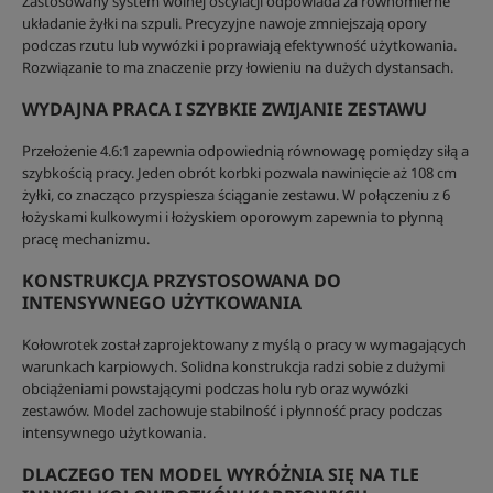
Zastosowany system wolnej oscylacji odpowiada za równomierne
układanie żyłki na szpuli. Precyzyjne nawoje zmniejszają opory
podczas rzutu lub wywózki i poprawiają efektywność użytkowania.
Rozwiązanie to ma znaczenie przy łowieniu na dużych dystansach.
WYDAJNA PRACA I SZYBKIE ZWIJANIE ZESTAWU
Przełożenie 4.6:1 zapewnia odpowiednią równowagę pomiędzy siłą a
szybkością pracy. Jeden obrót korbki pozwala nawinięcie aż 108 cm
żyłki, co znacząco przyspiesza ściąganie zestawu. W połączeniu z 6
łożyskami kulkowymi i łożyskiem oporowym zapewnia to płynną
pracę mechanizmu.
KONSTRUKCJA PRZYSTOSOWANA DO
INTENSYWNEGO UŻYTKOWANIA
Kołowrotek został zaprojektowany z myślą o pracy w wymagających
warunkach karpiowych. Solidna konstrukcja radzi sobie z dużymi
obciążeniami powstającymi podczas holu ryb oraz wywózki
zestawów. Model zachowuje stabilność i płynność pracy podczas
intensywnego użytkowania.
DLACZEGO TEN MODEL WYRÓŻNIA SIĘ NA TLE