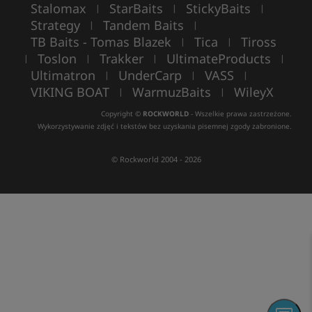
Stalomax
StarBaits
StickyBaits
|
|
|
Strategy
Tandem Baits
|
|
TB Baits - Tomas Blazek
Tica
Tiross
|
|
Toslon
Trakker
UltimateProducts
|
|
|
|
Ultimatron
UnderCarp
VASS
|
|
|
VIKING BOAT
WarmuzBaits
WileyX
|
|
Copyright ©
ROCKWORLD
- Wszelkie prawa zastrzeżone.
Wykorzystywanie zdjęć i tekstów bez uzyskania pisemnej zgody zabronione.
© Rockworld 2004 - 2026