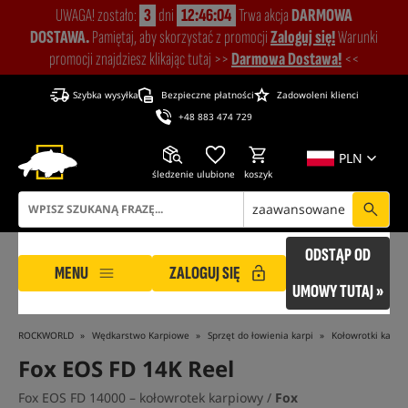
UWAGA! zostało:
3
dni
12:46:03
Trwa akcja
DARMOWA
DOSTAWA.
Pamiętaj, aby skorzystać z promocji
Zaloguj się!
Warunki
promocji znajdziesz klikając tutaj >>
Darmowa Dostawa!
<<
Szybka wysyłka
Bezpieczne płatności
Zadowoleni klienci
+48 883 474 729
PLN
śledzenie
ulubione
koszyk
zaawansowane
ODSTĄP OD
MENU
ZALOGUJ SIĘ
UMOWY TUTAJ »
ROCKWORLD
Wędkarstwo Karpiowe
Sprzęt do łowienia karpi
Kołowrotki karpi
Fox EOS FD 14K Reel
Fox EOS FD 14000 – kołowrotek karpiowy /
Fox