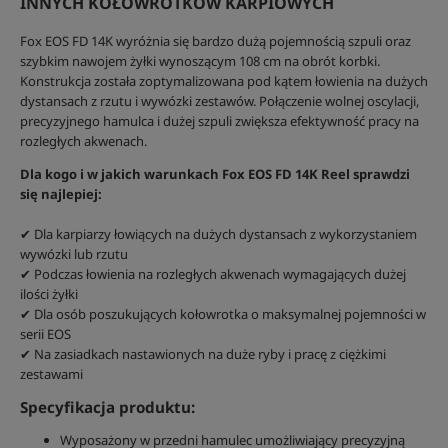
INNYCH KOŁOWROTKÓW KARPIOWYCH
Fox EOS FD 14K wyróżnia się bardzo dużą pojemnością szpuli oraz
szybkim nawojem żyłki wynoszącym 108 cm na obrót korbki.
Konstrukcja została zoptymalizowana pod kątem łowienia na dużych
dystansach z rzutu i wywózki zestawów. Połączenie wolnej oscylacji,
precyzyjnego hamulca i dużej szpuli zwiększa efektywność pracy na
rozległych akwenach.
Dla kogo i w jakich warunkach Fox EOS FD 14K Reel sprawdzi
się najlepiej:
✔ Dla karpiarzy łowiących na dużych dystansach z wykorzystaniem
wywózki lub rzutu
✔ Podczas łowienia na rozległych akwenach wymagających dużej
ilości żyłki
✔ Dla osób poszukujących kołowrotka o maksymalnej pojemności w
serii EOS
✔ Na zasiadkach nastawionych na duże ryby i pracę z ciężkimi
zestawami
Specyfikacja produktu:
Wyposażony w przedni hamulec umożliwiający precyzyjną