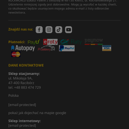
ROCKWORLD Łukasz Pawlik z siedzibą w 48-130 Kietrz, ul. Kochanowskiego 21.
Udzielenie niniejszej zgody jest dobrowolne. Mogę ją wycofać w każdej chwili,
co skutkować będzie usunięciem mojego adresu e-mail z listy odbiorców
newslettera.
Znajdź nas na:
Płatności:
DANE KONTAKTOWE
Sklep stacjonarny:
ul. Mikołaja 9A,
47-400 Racibórz
tel. +48 883 474 729
Polska
[email protected]
pokaż jak dojechać na mapie google
Sklep internetowy:
[email protected]