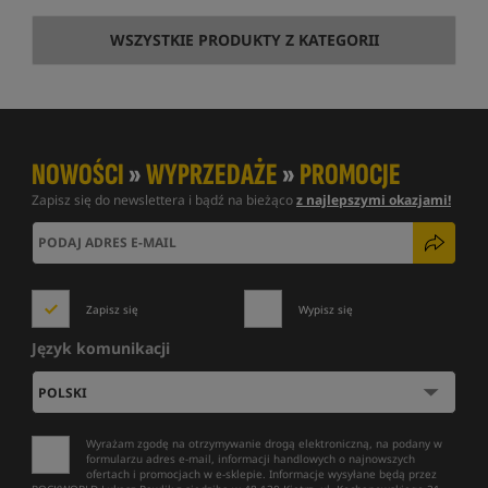
WSZYSTKIE PRODUKTY Z KATEGORII
NOWOŚCI
»
WYPRZEDAŻE
»
PROMOCJE
Zapisz się do newslettera i bądź na bieżąco
z najlepszymi okazjami!
Zapisz się
Wypisz się
Język komunikacji
Wyrażam zgodę na otrzymywanie drogą elektroniczną, na podany w
formularzu adres e-mail, informacji handlowych o najnowszych
ofertach i promocjach w e-sklepie. Informacje wysyłane będą przez