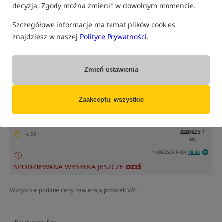
decyzja. Zgody można zmienić w dowolnym momencie.
Szczegółowe informacje ma temat plików cookies
znajdziesz w naszej
Polityce Prywatności
.
tylko produkty na
"naszym magazynie"
(część opcji mogła zostać ukryta przez wybrany sposób filtrowania)
Zmień ustawienia
Opcja
Cena PLN
Ilość
514.99
Podaj ilość:
rozmiar 14000
Zaakceptuj wszystkie
MPN: CRL097
EAN: 5056808527480
dostępny
: 1
4,59
szt.
NAJNIŻSZA RATA:
18.68
SPODZIEWANA WYSYŁKA JESZCZE
DZIŚ
Wszystkie podane ceny zawierają podatek VAT