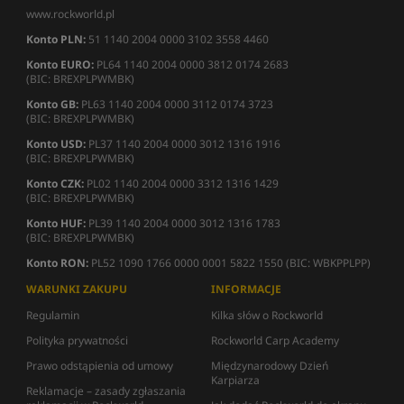
www.rockworld.pl
Konto PLN:
51 1140 2004 0000 3102 3558 4460
Konto EURO:
PL64 1140 2004 0000 3812 0174 2683
(BIC: BREXPLPWMBK)
Konto GB:
PL63 1140 2004 0000 3112 0174 3723
(BIC: BREXPLPWMBK)
Konto USD:
PL37 1140 2004 0000 3012 1316 1916
(BIC: BREXPLPWMBK)
Konto CZK:
PL02 1140 2004 0000 3312 1316 1429
(BIC: BREXPLPWMBK)
Konto HUF:
PL39 1140 2004 0000 3012 1316 1783
(BIC: BREXPLPWMBK)
Konto RON:
PL52 1090 1766 0000 0001 5822 1550 (BIC: WBKPPLPP)
WARUNKI ZAKUPU
INFORMACJE
Regulamin
Kilka słów o Rockworld
Polityka prywatności
Rockworld Carp Academy
Prawo odstąpienia od umowy
Międzynarodowy Dzień
Karpiarza
Reklamacje – zasady zgłaszania