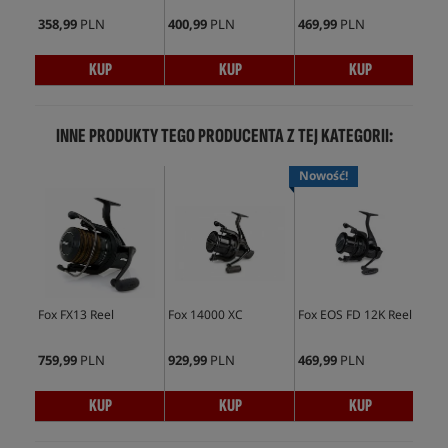
358,99
PLN
400,99
PLN
469,99
PLN
645
KUP
KUP
KUP
INNE PRODUKTY TEGO PRODUCENTA Z TEJ KATEGORII:
Nowość!
No
Fox FX13 Reel
Fox 14000 XC
Fox EOS FD 12K Reel
Fox
Ree
759,99
PLN
929,99
PLN
469,99
PLN
674
KUP
KUP
KUP