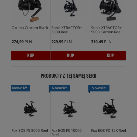
Okuma Custom Black
Sonik XTRACTOR+
Sonik XTRACTOR+
5000 Reel
5000 Carbon Reel
274,99
PLN
229,99
PLN
310,49
PLN
KUP
KUP
KUP
PRODUKTY Z TEJ SAMEJ SERII
Nowość!
Nowość!
Nowość!
Fox EOS FS 8000 Reel
Fox EOS FS 10000
Fox EOS FD 12K Reel
Fox
Reel