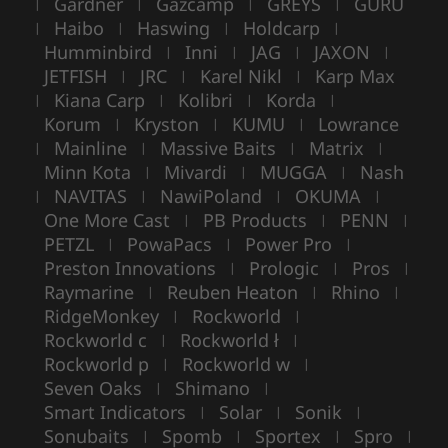
Gardner
Gazcamp
GREYS
GURU
|
|
|
|
Haibo
Haswing
Holdcarp
|
|
|
|
Humminbird
Inni
JAG
JAXON
|
|
|
|
JETFISH
JRC
Karel Nikl
Karp Max
|
|
|
Kiana Carp
Kolibri
Korda
|
|
|
|
Korum
Kryston
KUMU
Lowrance
|
|
|
Mainline
Massive Baits
Matrix
|
|
|
|
Minn Kota
Mivardi
MUGGA
Nash
|
|
|
NAVITAS
NawiPoland
OKUMA
|
|
|
|
One More Cast
PB Products
PENN
|
|
|
PETZL
PowaPacs
Power Pro
|
|
|
Preston Innovations
Prologic
Pros
|
|
|
Raymarine
Reuben Heaton
Rhino
|
|
|
RidgeMonkey
Rockworld
|
|
Rockworld c
Rockworld ł
|
|
Rockworld p
Rockworld w
|
|
Seven Oaks
Shimano
|
|
Smart Indicators
Solar
Sonik
|
|
|
Sonubaits
Spomb
Sportex
Spro
|
|
|
|