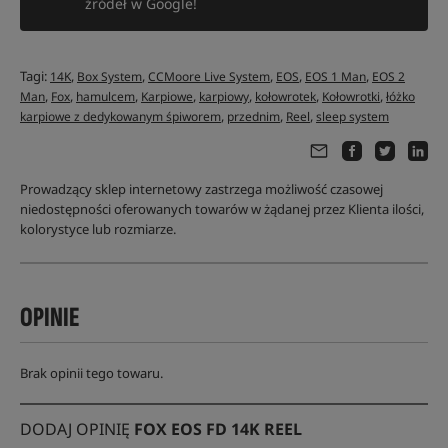
źródeł w Google!
Tagi:
,
,
,
,
,
14K
Box System
CCMoore Live System
EOS
EOS 1 Man
EOS 2
,
,
,
,
,
,
,
Man
Fox
hamulcem
Karpiowe
karpiowy
kołowrotek
Kołowrotki
łóżko
,
,
,
karpiowe z dedykowanym śpiworem
przednim
Reel
sleep system
Prowadzący sklep internetowy zastrzega możliwość czasowej
niedostępności oferowanych towarów w żądanej przez Klienta ilości,
kolorystyce lub rozmiarze.
OPINIE
Brak opinii tego towaru.
DODAJ OPINIĘ
FOX EOS FD 14K REEL