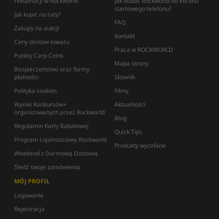
reklamacji w Rockworld
Jak dodać Rockworld do ekranu
startowego telefonu?
Jak kupić na raty?
FAQ
Zakupy na aukcji
Kontakt
Ceny dostaw towaru
Praca w ROCKWORLD
Punkty Carp Coins
Mapa strony
Bezpieczeństwo oraz formy
płatności
Słownik
Polityka cookies
Filmy
Wyniki Konkursów+
Aktualności
organizowanych przez Rockworld
Blog
Regulamin Karty Rabatowej
Quick Tips
Program Lojalnościowy Rockworld
Produkty wycofane
Weekend z Darmową Dostawą
Śledź swoje zamówienia
MÓJ PROFIL
Logowanie
Rejestracja