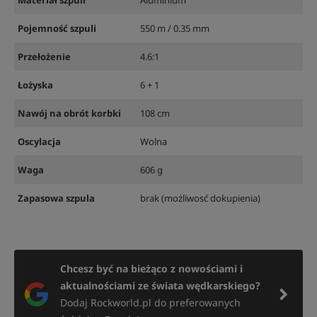
Materiał szpuli
Aluminium
Pojemność szpuli
550 m / 0.35 mm
Przełożenie
4.6:1
Łożyska
6 + 1
Nawój na obrót korbki
108 cm
Oscylacja
Wolna
Waga
606 g
Zapasowa szpula
brak (możliwosć dokupienia)
Chcesz być na bieżąco z nowościami i
aktualnościami ze świata wędkarskiego?
Dodaj Rockworld.pl do preferowanych