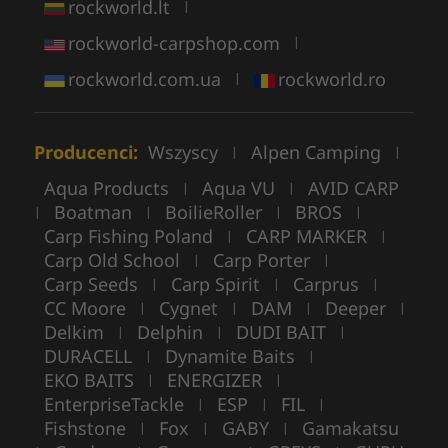
rockworld.lt
|
rockworld-carpshop.com
|
rockworld.com.ua
rockworld.ro
|
Producenci:
Wszyscy
Alpen Camping
|
|
Aqua Products
Aqua VU
AVID CARP
|
|
Boatman
BoilieRoller
BROS
|
|
|
|
Carp Fishing Poland
CARP MARKER
|
|
Carp Old School
Carp Porter
|
|
Carp Seeds
Carp Spirit
Carprus
|
|
|
CC Moore
Cygnet
DAM
Deeper
|
|
|
|
Delkim
Delphin
DUDI BAIT
|
|
|
DURACELL
Dynamite Baits
|
|
EKO BAITS
ENERGIZER
|
|
EnterpriseTackle
ESP
FIL
|
|
|
Fishstone
Fox
GABY
Gamakatsu
|
|
|