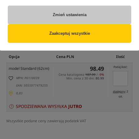
Zmień ustawienia
Zaakceptuj wszystkie
tylko produkty na
"naszym magazynie"
(część opcji mogła zostać ukryta przez wybrany sposób filtrowania)
Opcja
Cena PLN
Ilość
98.49
Podaj ilość:
model Standard (62cm)
Cena katalogowa
107.99
/
-9%
MPN: P0110039
Min. cena z 30 dni:
80.99
EAN: 5055977479255
dostępny
: 2
0,83
szt.
SPODZIEWANA WYSYŁKA
JUTRO
Wszystkie podane ceny zawierają podatek VAT