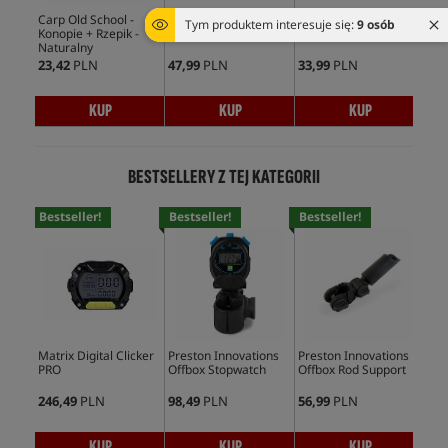
Carp Old School -
Fox Black Label Slim
Preston Innovations
Tym produktem interesuje się:
9 osób
Konopie + Rzepik -
Bankstick
Butt Gripper Rest
Naturalny
23,42
PLN
47,99
PLN
33,99
PLN
KUP
KUP
KUP
BESTSELLERY Z TEJ KATEGORII
Bestseller!
Bestseller!
Bestseller!
Bes
Matrix Digital Clicker
Preston Innovations
Preston Innovations
Pre
PRO
Offbox Stopwatch
Offbox Rod Support
Abs
Wat
246,49
PLN
98,49
PLN
56,99
PLN
75,
KUP
KUP
KUP