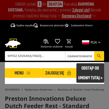
UWAGA! zostało:
1
dni
18:47:33
Trwa akcja
DARMOWA
DOSTAWA.
Pamiętaj, aby skorzystać z promocji
Zaloguj się!
Warunki
promocji znajdziesz klikając tutaj >>
Darmowa Dostawa!
<<
Szybka wysyłka
Bezpieczne płatności
Zadowoleni klienci
PLN
śledzenie
ulubione
koszyk
zaawansowane
ODSTĄP OD
MENU
ZALOGUJ SIĘ
UMOWY TUTAJ »
ROCKWORLD
Wędkarstwo Feederowe
Akcesoria do Siedzisk i Foteli Feederowych
Preston Innovations Deluxe
Dutch Feeder Rest - Standard