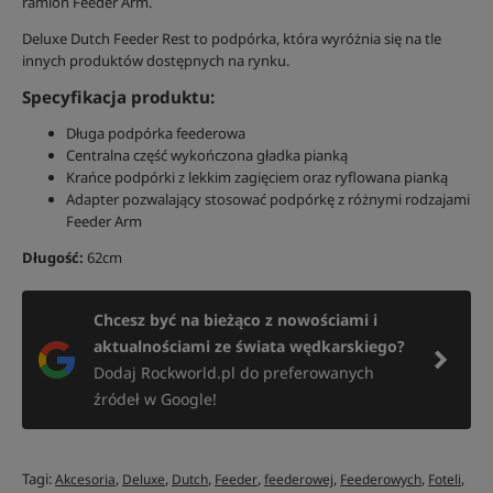
ramion Feeder Arm.
Deluxe Dutch Feeder Rest to podpórka, która wyróżnia się na tle
innych produktów dostępnych na rynku.
Specyfikacja produktu:
Długa podpórka feederowa
Centralna część wykończona gładka pianką
Krańce podpórki z lekkim zagięciem oraz ryflowana pianką
Adapter pozwalający stosować podpórkę z różnymi rodzajami
Feeder Arm
Długość:
62cm
Chcesz być na bieżąco z nowościami i
aktualnościami ze świata wędkarskiego?
Dodaj Rockworld.pl do preferowanych
źródeł w Google!
Tagi:
,
,
,
,
,
,
,
Akcesoria
Deluxe
Dutch
Feeder
feederowej
Feederowych
Foteli