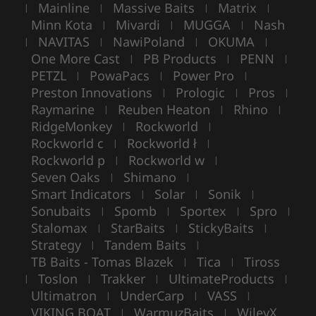
Mainline
Massive Baits
Matrix
|
|
|
|
Minn Kota
Mivardi
MUGGA
Nash
|
|
|
NAVITAS
NawiPoland
OKUMA
|
|
|
|
One More Cast
PB Products
PENN
|
|
|
PETZL
PowaPacs
Power Pro
|
|
|
Preston Innovations
Prologic
Pros
|
|
|
Raymarine
Reuben Heaton
Rhino
|
|
|
RidgeMonkey
Rockworld
|
|
Rockworld c
Rockworld ł
|
|
Rockworld p
Rockworld w
|
|
Seven Oaks
Shimano
|
|
Smart Indicators
Solar
Sonik
|
|
|
Sonubaits
Spomb
Sportex
Spro
|
|
|
|
Stalomax
StarBaits
StickyBaits
|
|
|
Strategy
Tandem Baits
|
|
TB Baits - Tomas Blazek
Tica
Tiross
|
|
Toslon
Trakker
UltimateProducts
|
|
|
|
Ultimatron
UnderCarp
VASS
|
|
|
VIKING BOAT
WarmuzBaits
WileyX
|
|