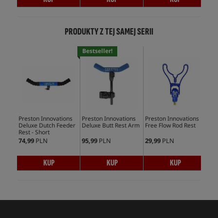
PRODUKTY Z TEJ SAMEJ SERII
Bestseller!
Bes
Preston Innovations
Preston Innovations
Preston Innovations
Pre
Deluxe Dutch Feeder
Deluxe Butt Rest Arm
Free Flow Rod Rest
Rod
Rest - Short
74,99
PLN
95,99
PLN
29,99
PLN
31,
KUP
KUP
KUP