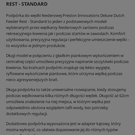
REST - STANDARD
Podpórka do wędki feederowej Preston Innovations Deluxe Dutch
Feeder Rest - Standard to jeden z podstawowych modeli
wybieranych przez wędkarzy feederowych zarówno podczas
rekreacyjnego łowienia jak i podczas startów w zawodach. Komfort
użytkowania, precyzyjna regulacja i perfekcyjne umieszczenie wędki -
to wszystko w jednym produkcie.
Długi model w połączeniu z gładkim piankowym wykończeniem w
centralnej części umożliwia precyzyjne napinanie szczytówki podczas
łowienia. Na krańcach podpórki znajduje się lekko wygięte,
ryflowane wykończenie piankowe, które utrzyma wędkę podczas
nieco agresywniejszych brań.
Długa podpórka to także uniwersalne rozwiązanie, kiedy stosujemy
podczas wędkowania kilka różnych długości wędek. Długość aż 62cm
umożliwia znalezienie na niej miejsca, w którym wędka jest
odpowiednio ułożona względem tafli wody, bez potrzeby
dodatkowych regulacji.
Dodatkowo podpórka wyposażona jest w adapter kątowy, który
można wykręcić, co ułatwia dopasowanie jej do różnych typów