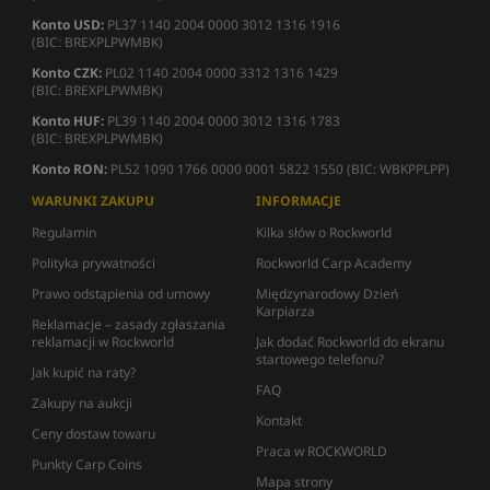
Konto USD:
PL37 1140 2004 0000 3012 1316 1916
(BIC: BREXPLPWMBK)
Konto CZK:
PL02 1140 2004 0000 3312 1316 1429
(BIC: BREXPLPWMBK)
Konto HUF:
PL39 1140 2004 0000 3012 1316 1783
(BIC: BREXPLPWMBK)
Konto RON:
PL52 1090 1766 0000 0001 5822 1550 (BIC: WBKPPLPP)
WARUNKI ZAKUPU
INFORMACJE
Regulamin
Kilka słów o Rockworld
Polityka prywatności
Rockworld Carp Academy
Prawo odstąpienia od umowy
Międzynarodowy Dzień
Karpiarza
Reklamacje – zasady zgłaszania
reklamacji w Rockworld
Jak dodać Rockworld do ekranu
startowego telefonu?
Jak kupić na raty?
FAQ
Zakupy na aukcji
Kontakt
Ceny dostaw towaru
Praca w ROCKWORLD
Punkty Carp Coins
Mapa strony