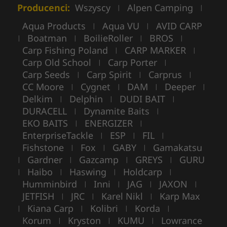
Producenci:
Wszyscy
Alpen Camping
|
|
Aqua Products
Aqua VU
AVID CARP
|
|
Boatman
BoilieRoller
BROS
|
|
|
|
Carp Fishing Poland
CARP MARKER
|
|
Carp Old School
Carp Porter
|
|
Carp Seeds
Carp Spirit
Carprus
|
|
|
CC Moore
Cygnet
DAM
Deeper
|
|
|
|
Delkim
Delphin
DUDI BAIT
|
|
|
DURACELL
Dynamite Baits
|
|
EKO BAITS
ENERGIZER
|
|
EnterpriseTackle
ESP
FIL
|
|
|
Fishstone
Fox
GABY
Gamakatsu
|
|
|
Gardner
Gazcamp
GREYS
GURU
|
|
|
|
Haibo
Haswing
Holdcarp
|
|
|
|
Humminbird
Inni
JAG
JAXON
|
|
|
|
JETFISH
JRC
Karel Nikl
Karp Max
|
|
|
Kiana Carp
Kolibri
Korda
|
|
|
|
Korum
Kryston
KUMU
Lowrance
|
|
|