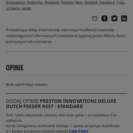
,
,
,
,
,
,
,
,
Innovations
Podpórka
Podpórki
Preston
Rest
Siedzisk
Standard
Typu
,
Uchwyty
wędki
Prowadzący sklep internetowy zastrzega możliwość czasowej
niedostępności oferowanych towarów w żądanej przez Klienta ilości,
kolorystyce lub rozmiarze.
OPINIE
Brak opinii tego towaru.
DODAJ OPINIĘ
PRESTON INNOVATIONS DELUXE
DUTCH FEEDER REST - STANDARD
Ilość rybek odpowiada szkolnej skali ocen gdzie 1 to najsłabsza 5 to
najlepsza.
Każdy zalogowany użytkownik dodając 1 opinię otrzymuje dodatkowe
0.1 punktu programu lojalnościowego
Carp-Coins
.