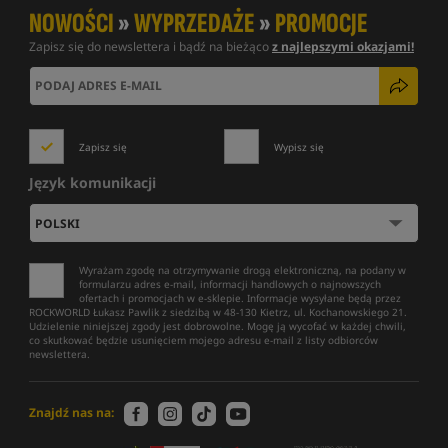
NOWOŚCI
»
WYPRZEDAŻE
»
PROMOCJE
Zapisz się do newslettera i bądź na bieżąco
z najlepszymi okazjami!
Zapisz się
Wypisz się
Język komunikacji
Wyrażam zgodę na otrzymywanie drogą elektroniczną, na podany w
formularzu adres e-mail, informacji handlowych o najnowszych
ofertach i promocjach w e-sklepie. Informacje wysyłane będą przez
ROCKWORLD Łukasz Pawlik z siedzibą w 48-130 Kietrz, ul. Kochanowskiego 21.
Udzielenie niniejszej zgody jest dobrowolne. Mogę ją wycofać w każdej chwili,
co skutkować będzie usunięciem mojego adresu e-mail z listy odbiorców
newslettera.
Znajdź nas na: