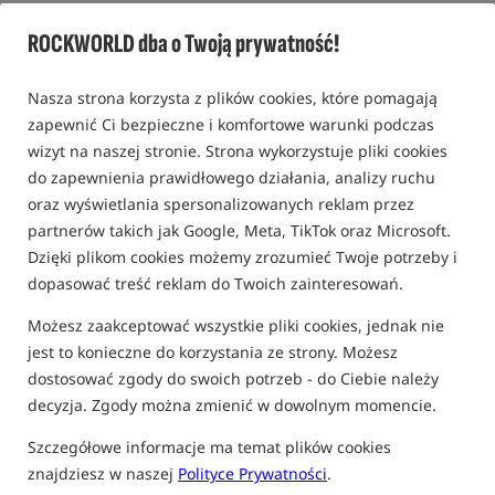
Podpórka do wędki feederowej /
Preston Innovations
ROCKWORLD dba o Twoją prywatność!
0,0
0 opinii
Nasza strona korzysta z plików cookies, które pomagają
zapewnić Ci bezpieczne i komfortowe warunki podczas
Bestseller!
wizyt na naszej stronie. Strona wykorzystuje pliki cookies
do zapewnienia prawidłowego działania, analizy ruchu
oraz wyświetlania spersonalizowanych reklam przez
partnerów takich jak Google, Meta, TikTok oraz Microsoft.
Dzięki plikom cookies możemy zrozumieć Twoje potrzeby i
dopasować treść reklam do Twoich zainteresowań.
Możesz zaakceptować wszystkie pliki cookies, jednak nie
jest to konieczne do korzystania ze strony. Możesz
dostosować zgody do swoich potrzeb - do Ciebie należy
decyzja. Zgody można zmienić w dowolnym momencie.
Szczegółowe informacje ma temat plików cookies
znajdziesz w naszej
Polityce Prywatności
.