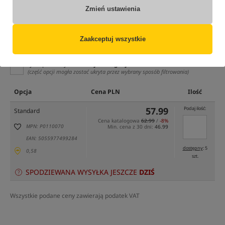
Zmień ustawienia
Zaakceptuj wszystkie
tylko produkty na
"naszym magazynie"
(część opcji mogła zostać ukryta przez wybrany sposób filtrowania)
Opcja
Cena PLN
Ilość
57.99
Podaj ilość:
Standard
Cena katalogowa
62.99
/
-8%
MPN: P0110070
Min. cena z 30 dni:
46.99
EAN: 5055977499284
dostępny
: 5
0,58
szt.
SPODZIEWANA WYSYŁKA JESZCZE
DZIŚ
Wszystkie podane ceny zawierają podatek VAT