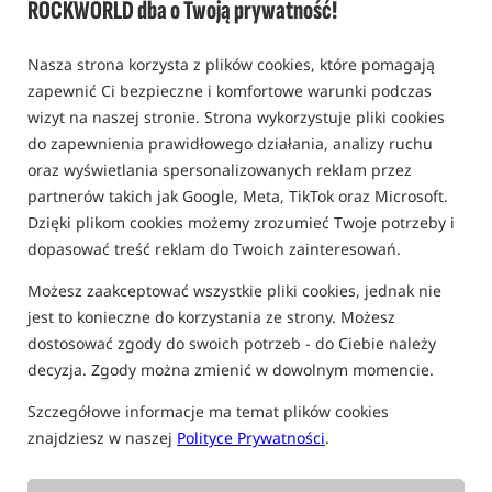
ROCKWORLD dba o Twoją prywatność!
Podpórka do wędki feederowej /
Preston Innovations
0,0
Nasza strona korzysta z plików cookies, które pomagają
0 opinii | ponad 10 osób kupiło ten produkt
zapewnić Ci bezpieczne i komfortowe warunki podczas
wizyt na naszej stronie. Strona wykorzystuje pliki cookies
Bestseller!
do zapewnienia prawidłowego działania, analizy ruchu
oraz wyświetlania spersonalizowanych reklam przez
partnerów takich jak Google, Meta, TikTok oraz Microsoft.
Dzięki plikom cookies możemy zrozumieć Twoje potrzeby i
dopasować treść reklam do Twoich zainteresowań.
Możesz zaakceptować wszystkie pliki cookies, jednak nie
jest to konieczne do korzystania ze strony. Możesz
dostosować zgody do swoich potrzeb - do Ciebie należy
decyzja. Zgody można zmienić w dowolnym momencie.
Szczegółowe informacje ma temat plików cookies
znajdziesz w naszej
Polityce Prywatności
.