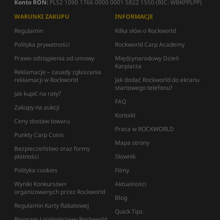
Konto RON:
PL52 1090 1766 0000 0001 5822 1550 (BIC: WBKPPLPP)
WARUNKI ZAKUPU
INFORMACJE
Regulamin
Kilka słów o Rockworld
Polityka prywatności
Rockworld Carp Academy
Prawo odstąpienia od umowy
Międzynarodowy Dzień
Karpiarza
Reklamacje – zasady zgłaszania
reklamacji w Rockworld
Jak dodać Rockworld do ekranu
startowego telefonu?
Jak kupić na raty?
FAQ
Zakupy na aukcji
Kontakt
Ceny dostaw towaru
Praca w ROCKWORLD
Punkty Carp Coins
Mapa strony
Bezpieczeństwo oraz formy
płatności
Słownik
Polityka cookies
Filmy
Wyniki Konkursów+
Aktualności
organizowanych przez Rockworld
Blog
Regulamin Karty Rabatowej
Quick Tips
Program Lojalnościowy Rockworld