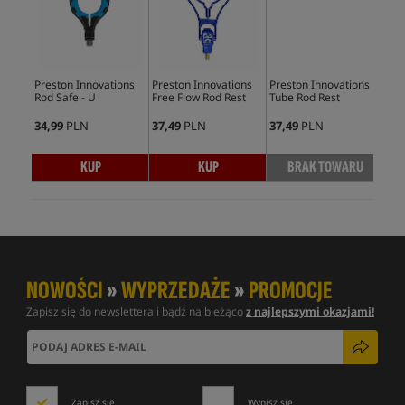
Preston Innovations
Preston Innovations
Preston Innovations
Pre
Rod Safe - U
Free Flow Rod Rest
Tube Rod Rest
Del
Res
34,99
PLN
37,49
PLN
37,49
PLN
90,
KUP
KUP
BRAK TOWARU
NOWOŚCI
»
WYPRZEDAŻE
»
PROMOCJE
Zapisz się do newslettera i bądź na bieżąco
z najlepszymi okazjami!
Zapisz się
Wypisz się