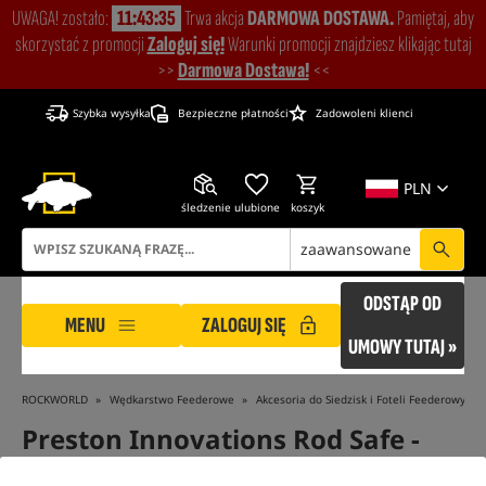
UWAGA! zostało:
11:43:34
Trwa akcja
DARMOWA DOSTAWA.
Pamiętaj, aby
skorzystać z promocji
Zaloguj się!
Warunki promocji znajdziesz klikając tutaj
>>
Darmowa Dostawa!
<<
Szybka wysyłka
Bezpieczne płatności
Zadowoleni klienci
PLN
śledzenie
ulubione
koszyk
zaawansowane
ODSTĄP OD
MENU
ZALOGUJ SIĘ
UMOWY TUTAJ »
ROCKWORLD
Wędkarstwo Feederowe
Akcesoria do Siedzisk i Foteli Feederowych
Preston Innovations Rod Safe -
Multi