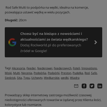
Rod Safe Multi to podpórka na wędki, idealna na komercje,
pozwalająca ustawić wędkę w wielu pozycjach.
Długość:
20cm
Chcesz być na bieżąco z nowościami i
aktualnościami ze świata wędkarskiego?
Dodaj Rockworld.pl do preferowanych
źródeł w Google!
Tagi:
,
,
,
,
,
,
Akcesoria
Feeder
feederowej
Feederowych
Foteli
Innovations
,
,
,
,
,
,
,
,
,
Miski
Multi
Nęcenia
Podpórka
Podpórki
Preston
Pudełka
Rod
Safe
,
,
,
,
,
,
Siedzisk
Sita
Typu
Uchwyty
Wędkarskie
wędki
Wiadra
Prowadzący sklep internetowy zastrzega możliwość czasowej
niedostępności oferowanych towarów w żądanej przez Klienta ilości,
kolorystyce lub rozmiarze.