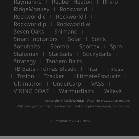
Raymarine
Reuben Heaton
Rhino
|
|
|
RidgeMonkey
Rockworld
|
|
Rockworld c
Rockworld ł
|
|
Rockworld p
Rockworld w
|
|
Seven Oaks
Shimano
|
|
Smart Indicators
Solar
Sonik
|
|
|
Sonubaits
Spomb
Sportex
Spro
|
|
|
|
Stalomax
StarBaits
StickyBaits
|
|
|
Strategy
Tandem Baits
|
|
TB Baits - Tomas Blazek
Tica
Tiross
|
|
Toslon
Trakker
UltimateProducts
|
|
|
|
Ultimatron
UnderCarp
VASS
|
|
|
VIKING BOAT
WarmuzBaits
WileyX
|
|
Copyright ©
ROCKWORLD
- Wszelkie prawa zastrzeżone.
Wykorzystywanie zdjęć i tekstów bez uzyskania pisemnej zgody zabronione.
© Rockworld 2004 - 2026