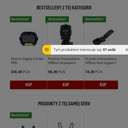
BESTSELLERY Z TEJ KATEGORII
Bestseller!
Bestseller!
Bestseller!
Bes
Tym produktem interesuje się:
97 osób
Matrix Digital Clicker
Preston Innovations
Preston Innovations
Pre
PRO
Offbox Stopwatch
Offbox Rod Support
Abs
Wat
246,49
PLN
98,49
PLN
74,49
PLN
75,
KUP
KUP
KUP
PRODUKTY Z TEJ SAMEJ SERII
Bestseller!