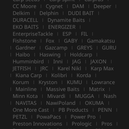
CC Moore
Cygnet
DAM
Deeper
|
|
|
|
Delkim
Delphin
DUDI BAIT
|
|
|
DURACELL
Dynamite Baits
|
|
EKO BAITS
ENERGIZER
|
|
EnterpriseTackle
ESP
FIL
|
|
|
Fishstone
Fox
GABY
Gamakatsu
|
|
|
Gardner
Gazcamp
GREYS
GURU
|
|
|
|
Haibo
Haswing
Holdcarp
|
|
|
|
Humminbird
Inni
JAG
JAXON
|
|
|
|
JETFISH
JRC
Karel Nikl
Karp Max
|
|
|
Kiana Carp
Kolibri
Korda
|
|
|
|
Korum
Kryston
KUMU
Lowrance
|
|
|
Mainline
Massive Baits
Matrix
|
|
|
|
Minn Kota
Mivardi
MUGGA
Nash
|
|
|
NAVITAS
NawiPoland
OKUMA
|
|
|
|
One More Cast
PB Products
PENN
|
|
|
PETZL
PowaPacs
Power Pro
|
|
|
Preston Innovations
Prologic
Pros
|
|
|