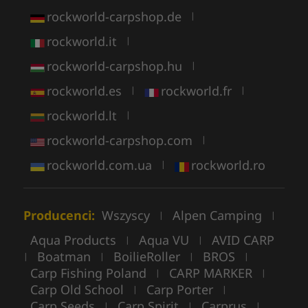
rockworld-carpshop.de
|
rockworld.it
|
rockworld-carpshop.hu
|
rockworld.es
rockworld.fr
|
|
rockworld.lt
|
rockworld-carpshop.com
|
rockworld.com.ua
rockworld.ro
|
Producenci:
Wszyscy
Alpen Camping
|
|
Aqua Products
Aqua VU
AVID CARP
|
|
Boatman
BoilieRoller
BROS
|
|
|
|
Carp Fishing Poland
CARP MARKER
|
|
Carp Old School
Carp Porter
|
|
Carp Seeds
Carp Spirit
Carprus
|
|
|