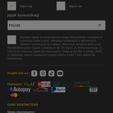
Zapisz się
Wypisz się
Język komunikacji
Wyrażam zgodę na otrzymywanie drogą elektroniczną, na podany w
formularzu adres e-mail, informacji handlowych o najnowszych
ofertach i promocjach w e-sklepie. Informacje wysyłane będą przez
ROCKWORLD Łukasz Pawlik z siedzibą w 48-130 Kietrz, ul. Kochanowskiego 21.
Udzielenie niniejszej zgody jest dobrowolne. Mogę ją wycofać w każdej chwili,
co skutkować będzie usunięciem mojego adresu e-mail z listy odbiorców
newslettera.
Znajdź nas na:
Płatności:
DANE KONTAKTOWE
Sklep stacjonarny: