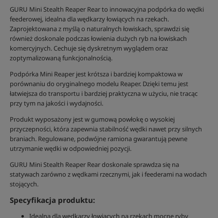
GURU Mini Stealth Reaper Rear to innowacyjna podpórka do wędki
feederowej, idealna dla wędkarzy łowiących na rzekach.
Zaprojektowana z myślą o naturalnych łowiskach, sprawdzi się
również doskonale podczas łowienia dużych ryb na łowiskach
komercyjnych. Cechuje się dyskretnym wyglądem oraz
zoptymalizowaną funkcjonalnością.
Podpórka Mini Reaper jest krótsza i bardziej kompaktowa w
porównaniu do oryginalnego modelu Reaper. Dzięki temu jest
łatwiejsza do transportu i bardziej praktyczna w użyciu, nie tracąc
przy tym na jakości i wydajności.
Produkt wyposażony jest w gumową powłokę o wysokiej
przyczepności, która zapewnia stabilność wędki nawet przy silnych
braniach. Regulowane, podwójne ramiona gwarantują pewne
utrzymanie wędki w odpowiedniej pozycji.
GURU Mini Stealth Reaper Rear doskonale sprawdza się na
statywach zarówno z wędkami rzecznymi, jak i feederami na wodach
stojących.
Specyfikacja produktu:
Idealna dla wędkarzy łowiących na rzekach mocne ryby