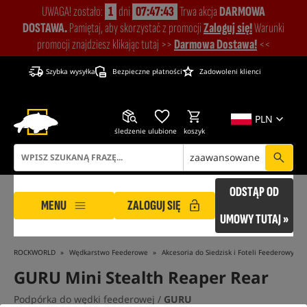
UWAGA! zostało:
1
dni
07:47:42
Trwa akcja
DARMOWA
DOSTAWA.
Pamiętaj, aby skorzystać z promocji
Zaloguj się!
Warunki
promocji znajdziesz klikając tutaj >>
Darmowa Dostawa!
<<
Szybka wysyłka
Bezpieczne płatności
Zadowoleni klienci
PLN
śledzenie
ulubione
koszyk
zaawansowane
ODSTĄP OD
MENU
ZALOGUJ SIĘ
UMOWY TUTAJ »
ROCKWORLD
Wędkarstwo Feederowe
Akcesoria do Siedzisk i Foteli Feederowych
GURU Mini Stealth Reaper Rear
Podpórka do wędki feederowej /
GURU