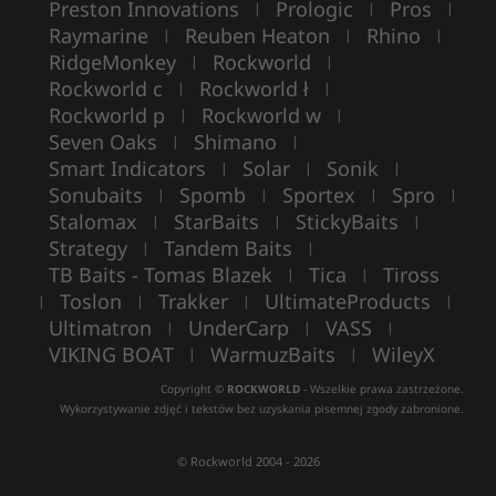
Preston Innovations
Prologic
Pros
|
|
|
Raymarine
Reuben Heaton
Rhino
|
|
|
RidgeMonkey
Rockworld
|
|
Rockworld c
Rockworld ł
|
|
Rockworld p
Rockworld w
|
|
Seven Oaks
Shimano
|
|
Smart Indicators
Solar
Sonik
|
|
|
Sonubaits
Spomb
Sportex
Spro
|
|
|
|
Stalomax
StarBaits
StickyBaits
|
|
|
Strategy
Tandem Baits
|
|
TB Baits - Tomas Blazek
Tica
Tiross
|
|
Toslon
Trakker
UltimateProducts
|
|
|
|
Ultimatron
UnderCarp
VASS
|
|
|
VIKING BOAT
WarmuzBaits
WileyX
|
|
Copyright ©
ROCKWORLD
- Wszelkie prawa zastrzeżone.
Wykorzystywanie zdjęć i tekstów bez uzyskania pisemnej zgody zabronione.
© Rockworld 2004 - 2026