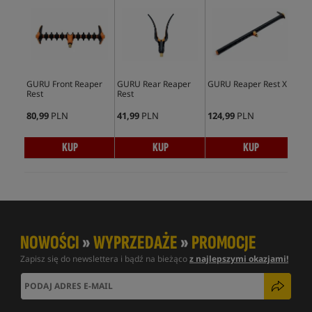
GURU Front Reaper
GURU Rear Reaper
GURU Reaper Rest XL
Mat
Rest
Rest
Smo
80,99
PLN
41,99
PLN
124,99
PLN
62,
KUP
KUP
KUP
NOWOŚCI
»
WYPRZEDAŻE
»
PROMOCJE
Zapisz się do newslettera i bądź na bieżąco
z najlepszymi okazjami!