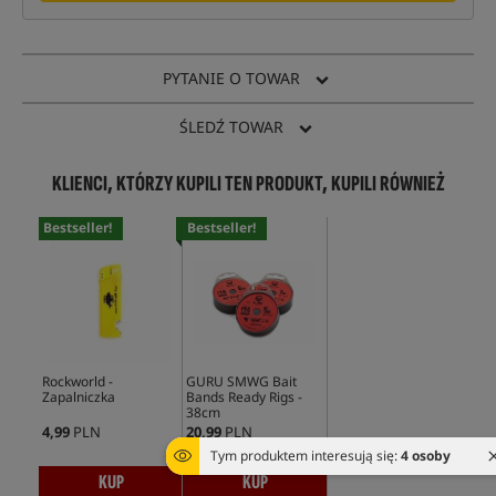
PYTANIE O TOWAR
ŚLEDŹ TOWAR
KLIENCI, KTÓRZY KUPILI TEN PRODUKT, KUPILI RÓWNIEŻ
Bestseller!
Bestseller!
Rockworld -
GURU SMWG Bait
Zapalniczka
Bands Ready Rigs -
38cm
4,99
PLN
20,99
PLN
Tym produktem interesują się:
4 osoby
KUP
KUP