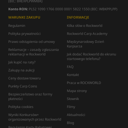
(BIC: BREXPLPWMBK)
Konto RON:
PL52 1090 1766 0000 0001 5822 1550 (BIC: WBKPPLPP)
WARUNKI ZAKUPU
INFORMACJE
Regulamin
Kilka słów o Rockworld
Polityka prywatności
Rockworld Carp Academy
Prawo odstąpienia od umowy
Międzynarodowy Dzień
Karpiarza
Reklamacje – zasady zgłaszania
reklamacji w Rockworld
Jak dodać Rockworld do ekranu
startowego telefonu?
Jak kupić na raty?
FAQ
Zakupy na aukcji
Kontakt
Ceny dostaw towaru
Praca w ROCKWORLD
Punkty Carp Coins
Mapa strony
Bezpieczeństwo oraz formy
płatności
Słownik
Polityka cookies
Filmy
Wyniki Konkursów+
Aktualności
organizowanych przez Rockworld
Blog
Regulamin Karty Rabatowej