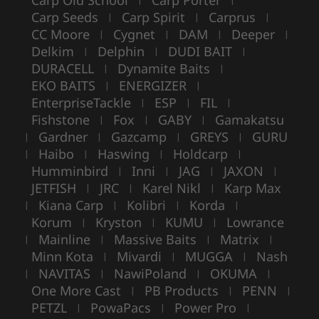
Carp Old School
Carp Porter
Carp Seeds
Carp Spirit
Carprus
|
|
|
CC Moore
Cygnet
DAM
Deeper
|
|
|
|
Delkim
Delphin
DUDI BAIT
|
|
|
DURACELL
Dynamite Baits
|
|
EKO BAITS
ENERGIZER
|
|
EnterpriseTackle
ESP
FIL
|
|
|
Fishstone
Fox
GABY
Gamakatsu
|
|
|
Gardner
Gazcamp
GREYS
GURU
|
|
|
|
Haibo
Haswing
Holdcarp
|
|
|
|
Humminbird
Inni
JAG
JAXON
|
|
|
|
JETFISH
JRC
Karel Nikl
Karp Max
|
|
|
Kiana Carp
Kolibri
Korda
|
|
|
|
Korum
Kryston
KUMU
Lowrance
|
|
|
Mainline
Massive Baits
Matrix
|
|
|
|
Minn Kota
Mivardi
MUGGA
Nash
|
|
|
NAVITAS
NawiPoland
OKUMA
|
|
|
|
One More Cast
PB Products
PENN
|
|
|
PETZL
PowaPacs
Power Pro
|
|
|