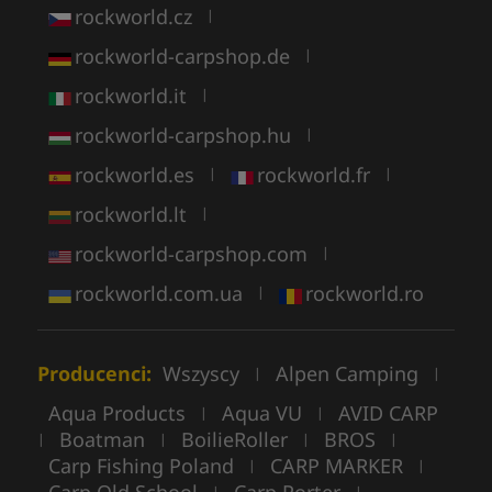
rockworld.cz
|
rockworld-carpshop.de
|
rockworld.it
|
rockworld-carpshop.hu
|
rockworld.es
rockworld.fr
|
|
rockworld.lt
|
rockworld-carpshop.com
|
rockworld.com.ua
rockworld.ro
|
Producenci:
Wszyscy
Alpen Camping
|
|
Aqua Products
Aqua VU
AVID CARP
|
|
Boatman
BoilieRoller
BROS
|
|
|
|
Carp Fishing Poland
CARP MARKER
|
|
|
|