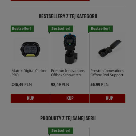
BESTSELLERY Z TEJ KATEGORII
Bestseller!
Bestseller!
Bestseller!
Bes
Matrix Digital Clicker
Preston Innovations
Preston Innovations
Pre
PRO
Offbox Stopwatch
Offbox Rod Support
Abs
Wat
246,49
PLN
98,49
PLN
56,99
PLN
75,
KUP
KUP
KUP
PRODUKTY Z TEJ SAMEJ SERII
Bestseller!