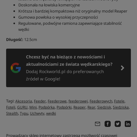
Doskonała na łowiska komercyjne
Krótsza i bardziej kompaktowa niż oryginalny model Reaper
Gumowa powłoka o wysokiej przyczepności
Regulowane, podwójne ramiona zapewniające stabilność
wędki
Długość:
12.5cm
Chcesz być na bieżąco z nowościami i
aktualnościami ze świata wędkarskiego?
Dodaj Rockworld.pl do preferowanych
źródeł w Google!
Tagi:
,
,
,
,
,
,
Akcesoria
Feeder
Feederowe
feederowej
Feederowych
Fotele
,
,
,
,
,
,
,
,
,
Foteli
GURU
Mini
Podpórka
Podpórki
Reaper
Rear
Siedzisk
Siedziska
,
,
,
Stealth
Typu
Uchwyty
wędki
Prowadzący sklep internetowy zastrzega możliwość czasowej