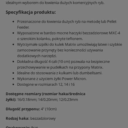
idealnym wyborem do łowienia dużych komercyjnych ryb.
Specyfikacja produktu:
Przeznaczone do łowienia dużych ryb na metodę lub Pellet
Feeder.
Wyposażone w bardzo mocne haczyki bezzadziorowe MXC-4
o szerokim kolanku, pokryte teflonem.
Wytrzymałe szpilki do kulek Matrix umożliwiają łatwe i szybkie
zamocowanie przynęty bez konieczności używania
dodatkowych narzędzi.
Dokładna długość 4 cali (10 cm) pozwala na bezpieczne
przechowywanie w pudełkach na przypony Matrix.
Idealne do stosowania z kulkami lub dumbellsami.
Wykonane z użyciem żyłki Power Micron.
Dostępne w rozmiarach 12, 14 i 16
Dostępne rozmiary (rozmiar haka/średnica
żyłki):
16/0.18mm; 14/0.20mm; 12/0.23mm
Długość przyponu:
4" (10cm)
Rodzaj haka:
bezzadziorowy
Opakowanie:
8szt