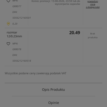
MPN:
Koniec promocji: 13-08-2026, 23:59 lub do
powiadom
wyczerpania zapasów
mnie
GRR077
o dostępności
EAN:
5056212160501
0,20
20.49
rozmiar
Brak
12/0.23mm
produktu
MPN:
GRR078
EAN:
5056212160518
Wszystkie podane ceny zawierają podatek VAT
Opis Produktu
Opinie