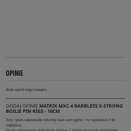
OPINIE
Brak opinii tego towaru.
DODAJ OPINIĘ
MATRIX MXC-4 BARBLESS X-STRONG
BOILIE PIN RIGS - 10CM
Ilość rybek odpowiada szkolnej skali ocen gdzie 1 to najsłabsza 5 to
najlepsza.
Każdy zalogowany użytkownik dodając 1 opinię otrzymuje dodatkowe