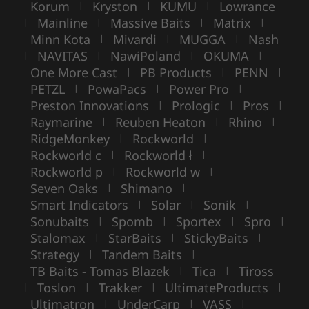
Korum
Kryston
KUMU
Lowrance
|
|
|
Mainline
Massive Baits
Matrix
|
|
|
|
Minn Kota
Mivardi
MUGGA
Nash
|
|
|
NAVITAS
NawiPoland
OKUMA
|
|
|
|
One More Cast
PB Products
PENN
|
|
|
PETZL
PowaPacs
Power Pro
|
|
|
Preston Innovations
Prologic
Pros
|
|
|
Raymarine
Reuben Heaton
Rhino
|
|
|
RidgeMonkey
Rockworld
|
|
Rockworld c
Rockworld ł
|
|
Rockworld p
Rockworld w
|
|
Seven Oaks
Shimano
|
|
Smart Indicators
Solar
Sonik
|
|
|
Sonubaits
Spomb
Sportex
Spro
|
|
|
|
Stalomax
StarBaits
StickyBaits
|
|
|
Strategy
Tandem Baits
|
|
TB Baits - Tomas Blazek
Tica
Tiross
|
|
Toslon
Trakker
UltimateProducts
|
|
|
|
Ultimatron
UnderCarp
VASS
|
|
|