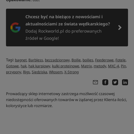
Chcesz być na bieżąco z nowościami i
aktualnościami ze świata wędkarskiego?
Dodaj Rockworld.pl do preferowanych
źródeł w Google!
Tagi:
,
,
,
,
,
,
,
bagnet
Barbless
bezzadziorowy
Boilie
boilies
Feederowe
Fotele
,
,
,
,
,
,
,
,
Gotowe
hak
hak karpiowy
kulki proteinowe
Matrix
metody
MXC-4
Pin
,
,
,
,
przypony
Rigs
Siedziska
Włosem
X-Strong
Prowadzący sklep internetowy zastrzega możliwość czasowej
niedostępności oferowanych towarów w żądanej przez Klienta ilości,
kolorystyce lub rozmiarze.