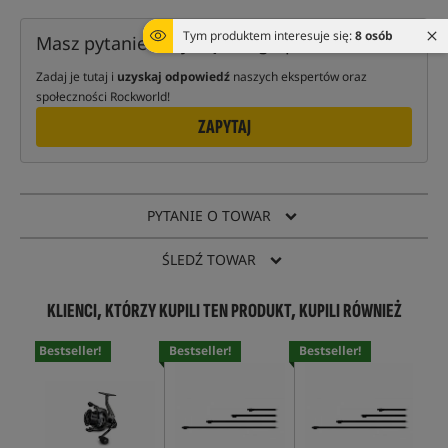
Tym produktem interesuje się:
8 osób
Masz pytanie dotyczące tego produktu?
Zadaj je tutaj i
uzyskaj odpowiedź
naszych ekspertów oraz
społeczności Rockworld!
ZAPYTAJ
PYTANIE O TOWAR
ŚLEDŹ TOWAR
KLIENCI, KTÓRZY KUPILI TEN PRODUKT, KUPILI RÓWNIEŻ
Bestseller!
Bestseller!
Bestseller!