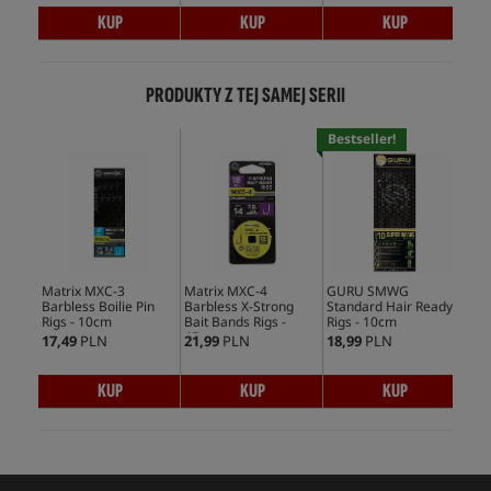
KUP
KUP
KUP
PRODUKTY Z TEJ SAMEJ SERII
Bestseller!
Matrix MXC-3
Matrix MXC-4
GURU SMWG
Mat
Barbless Boilie Pin
Barbless X-Strong
Standard Hair Ready
Bar
Rigs - 10cm
Bait Bands Rigs -
Rigs - 10cm
Rig
45cm
17,49
PLN
21,99
PLN
18,99
PLN
17,
KUP
KUP
KUP