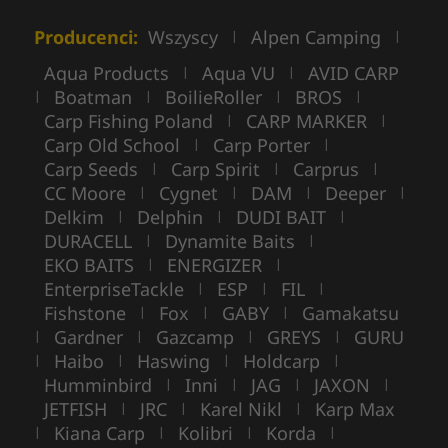
Producenci:
Wszyscy
Alpen Camping
|
|
Aqua Products
Aqua VU
AVID CARP
|
|
Boatman
BoilieRoller
BROS
|
|
|
|
Carp Fishing Poland
CARP MARKER
|
|
Carp Old School
Carp Porter
|
|
Carp Seeds
Carp Spirit
Carprus
|
|
|
CC Moore
Cygnet
DAM
Deeper
|
|
|
|
Delkim
Delphin
DUDI BAIT
|
|
|
DURACELL
Dynamite Baits
|
|
EKO BAITS
ENERGIZER
|
|
EnterpriseTackle
ESP
FIL
|
|
|
Fishstone
Fox
GABY
Gamakatsu
|
|
|
Gardner
Gazcamp
GREYS
GURU
|
|
|
|
Haibo
Haswing
Holdcarp
|
|
|
|
Humminbird
Inni
JAG
JAXON
|
|
|
|
JETFISH
JRC
Karel Nikl
Karp Max
|
|
|
Kiana Carp
Kolibri
Korda
|
|
|
|