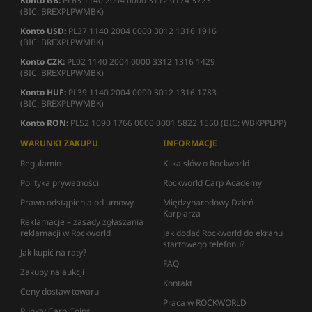
Konto GB:
PL63 1140 2004 0000 3112 0174 3723
(BIC: BREXPLPWMBK)
Konto USD:
PL37 1140 2004 0000 3012 1316 1916
(BIC: BREXPLPWMBK)
Konto CZK:
PL02 1140 2004 0000 3312 1316 1429
(BIC: BREXPLPWMBK)
Konto HUF:
PL39 1140 2004 0000 3012 1316 1783
(BIC: BREXPLPWMBK)
Konto RON:
PL52 1090 1766 0000 0001 5822 1550 (BIC: WBKPPLPP)
WARUNKI ZAKUPU
INFORMACJE
Regulamin
Kilka słów o Rockworld
Polityka prywatności
Rockworld Carp Academy
Prawo odstąpienia od umowy
Międzynarodowy Dzień
Karpiarza
Reklamacje – zasady zgłaszania
reklamacji w Rockworld
Jak dodać Rockworld do ekranu
startowego telefonu?
Jak kupić na raty?
FAQ
Zakupy na aukcji
Kontakt
Ceny dostaw towaru
Praca w ROCKWORLD
Punkty Carp Coins