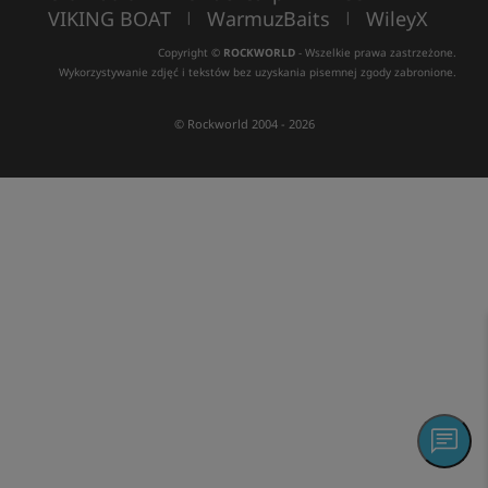
VIKING BOAT
WarmuzBaits
WileyX
|
|
Copyright ©
ROCKWORLD
- Wszelkie prawa zastrzeżone.
Wykorzystywanie zdjęć i tekstów bez uzyskania pisemnej zgody zabronione.
© Rockworld 2004 - 2026