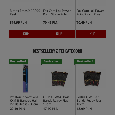
Matrix Ethos XR 3000
Fox Cam Lok Power
Fox Cam Lok Power
GUR
Reel
Point Storm Pole
Point Storm Pole
Res
319,99
PLN
70,49
PLN
70,49
PLN
80,
KUP
KUP
KUP
BESTSELLERY Z TEJ KATEGORII
Bestseller!
Bestseller!
Bestseller!
Bes
Preston Innovations
GURU SMWG Bait
GURU QM1 Bait
Pre
KKM-B Banded Hair
Bands Ready Rigs-
Bands Ready Rigs -
KKH
Rig Barbless - 38cm
10cm
10cm
Rig
20,49
PLN
17,99
PLN
18,99
PLN
20,