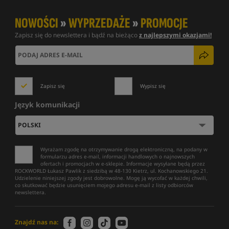
NOWOŚCI
»
WYPRZEDAŻE
»
PROMOCJE
Zapisz się do newslettera i bądź na bieżąco
z najlepszymi okazjami!
Zapisz się
Wypisz się
Język komunikacji
Wyrażam zgodę na otrzymywanie drogą elektroniczną, na podany w
formularzu adres e-mail, informacji handlowych o najnowszych
ofertach i promocjach w e-sklepie. Informacje wysyłane będą przez
ROCKWORLD Łukasz Pawlik z siedzibą w 48-130 Kietrz, ul. Kochanowskiego 21.
Udzielenie niniejszej zgody jest dobrowolne. Mogę ją wycofać w każdej chwili,
co skutkować będzie usunięciem mojego adresu e-mail z listy odbiorców
newslettera.
Znajdź nas na: