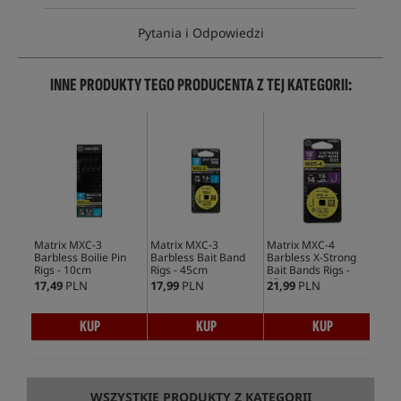
Pytania i Odpowiedzi
INNE PRODUKTY TEGO PRODUCENTA Z TEJ KATEGORII:
Matrix MXC-3
Matrix MXC-3
Matrix MXC-4
Barbless Boilie Pin
Barbless Bait Band
Barbless X-Strong
Rigs - 10cm
Rigs - 45cm
Bait Bands Rigs -
45cm
17,49
PLN
17,99
PLN
21,99
PLN
KUP
KUP
KUP
WSZYSTKIE PRODUKTY Z KATEGORII