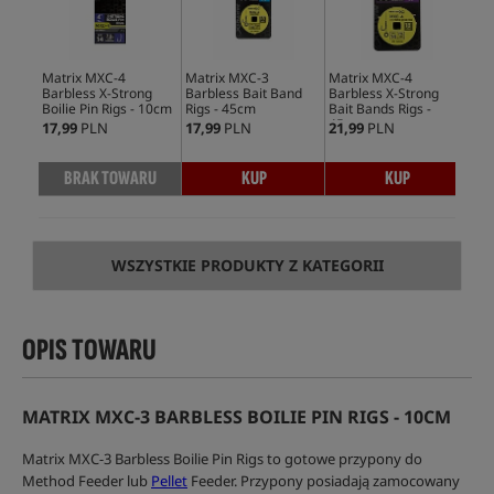
Matrix MXC-4
Matrix MXC-3
Matrix MXC-4
Barbless X-Strong
Barbless Bait Band
Barbless X-Strong
Boilie Pin Rigs - 10cm
Rigs - 45cm
Bait Bands Rigs -
45cm
17,99
PLN
17,99
PLN
21,99
PLN
BRAK TOWARU
KUP
KUP
WSZYSTKIE PRODUKTY Z KATEGORII
OPIS TOWARU
MATRIX MXC-3 BARBLESS BOILIE PIN RIGS - 10CM
Matrix MXC-3 Barbless Boilie Pin Rigs to gotowe przypony do
Method Feeder lub
Pellet
Feeder. Przypony posiadają zamocowany