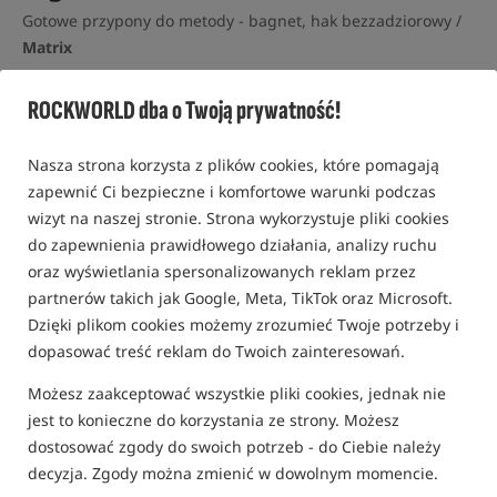
Gotowe przypony do metody - bagnet, hak bezzadziorowy /
Matrix
0,0
ROCKWORLD dba o Twoją prywatność!
0 opinii | ponad 60 osób kupiło ten produkt
Promocja
Nasza strona korzysta z plików cookies, które pomagają
zapewnić Ci bezpieczne i komfortowe warunki podczas
wizyt na naszej stronie. Strona wykorzystuje pliki cookies
do zapewnienia prawidłowego działania, analizy ruchu
oraz wyświetlania spersonalizowanych reklam przez
partnerów takich jak Google, Meta, TikTok oraz Microsoft.
Dzięki plikom cookies możemy zrozumieć Twoje potrzeby i
dopasować treść reklam do Twoich zainteresowań.
Możesz zaakceptować wszystkie pliki cookies, jednak nie
jest to konieczne do korzystania ze strony. Możesz
dostosować zgody do swoich potrzeb - do Ciebie należy
decyzja. Zgody można zmienić w dowolnym momencie.