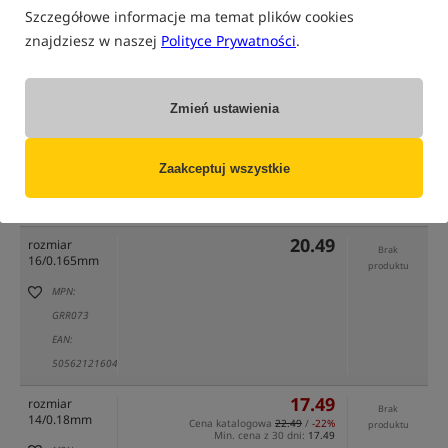
Szczegółowe informacje ma temat plików cookies
znajdziesz w naszej
Polityce Prywatności
.
Zmień ustawienia
tylko produkty na
"naszym magazynie"
(część opcji mogła zostać ukryta przez wybrany sposób filtrowania)
Zaakceptuj wszystkie
Opcja
Cena PLN
Ilość
20.49
rozmiar
Brak
16/0.165mm
produktu
MPN:
GRR073
EAN:
5056212160464
17.49
rozmiar
Brak
14/0.18mm
Cena katalogowa
22.49
/
-22%
produktu
Min. cena z 30 dni:
17.49