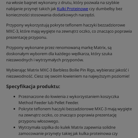
na włosie bagnet wykonany z drutu, który pozwala na szybkie
nabijanie przynęt takich jak
Kulki Proteinowe
czy dumbellsy bez
konieczności stosowania dodatkowych narzędzi.
Przypony wykorzystują pokryte teflonem haczyki bezzadziorowe
MXC-3, które mają wygięte na zewnątrz oczko, co znacząco poprawia
prezentację przyponu.
Przypony wykonane przez renomowaną markę Matrix, są
doskonałym wyborem dla każdego wędkarza, który szuka
niezawodnych i wytrzymałych przyponów.
Wybierając Matrix MXC-3 Barbless Boilie Pin Rigs, wybierasz jakość i
niezawodność. Ciesz się swoim łowieniem na najwyższym poziomie!
Specyfikacja produktu:
Przeznaczone do łowienia z wykorzystaniem koszyczka
Method Feeder lub Pellet Feeder.
Pokryte teflonem haczyki bezzadziorowe MXC-3 mają wygięte
na zewnątrz oczko, co znacząco poprawia prezentację
przyponu włosowego.
Wytrzymała szpilka do kulek Matrix zapewnia solidne
zamocowanie przynęty takiej jak kulka proteinowa czy