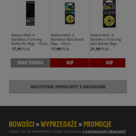
Matrix MXC-4
Matrix MXC-3
Matrix MXC-4
Barbless X-Strong
Barbless Bait Band
Barbless X-Strong
Boilie Pin Rigs - 10cm
Rigs - 45cm
Bait Bands Rigs -
45cm
17,99
PLN
17,99
PLN
21,99
PLN
BRAK TOWARU
KUP
KUP
WSZYSTKIE PRODUKTY Z KATEGORII
NOWOŚCI
»
WYPRZEDAŻE
»
PROMOCJE
Zapisz się do newslettera i bądź na bieżąco
z najlepszymi okazjami!