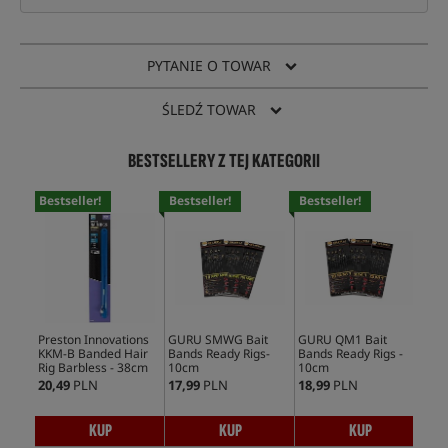
PYTANIE O TOWAR
ŚLEDŹ TOWAR
BESTSELLERY Z TEJ KATEGORII
Bestseller!
Bestseller!
Bestseller!
Bes
Preston Innovations
GURU SMWG Bait
GURU QM1 Bait
Pre
KKM-B Banded Hair
Bands Ready Rigs-
Bands Ready Rigs -
KKH
Rig Barbless - 38cm
10cm
10cm
Rig
20,49
PLN
17,99
PLN
18,99
PLN
20,
KUP
KUP
KUP