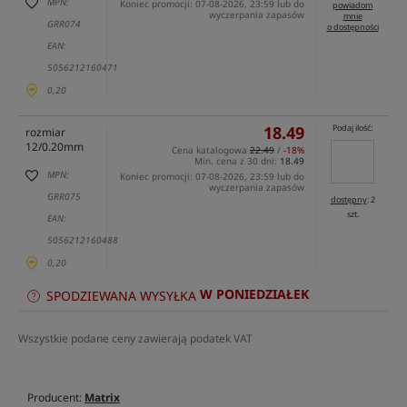
MPN:
Koniec promocji: 07-08-2026, 23:59 lub do
powiadom
wyczerpania zapasów
mnie
GRR074
o dostępności
EAN:
5056212160471
0,20
18.49
Podaj ilość:
rozmiar
12/0.20mm
Cena katalogowa
22.49
/
-18%
Min. cena z 30 dni:
18.49
MPN:
Koniec promocji: 07-08-2026, 23:59 lub do
wyczerpania zapasów
GRR075
dostępny
: 2
szt.
EAN:
5056212160488
0,20
W PONIEDZIAŁEK
SPODZIEWANA WYSYŁKA
Wszystkie podane ceny zawierają podatek VAT
Producent:
Matrix