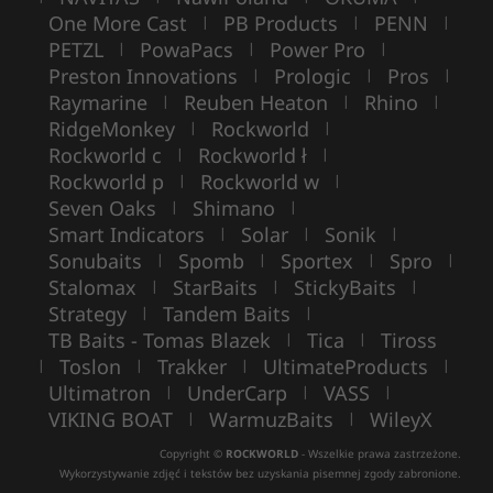
One More Cast
PB Products
PENN
|
|
|
PETZL
PowaPacs
Power Pro
|
|
|
Preston Innovations
Prologic
Pros
|
|
|
Raymarine
Reuben Heaton
Rhino
|
|
|
RidgeMonkey
Rockworld
|
|
Rockworld c
Rockworld ł
|
|
Rockworld p
Rockworld w
|
|
Seven Oaks
Shimano
|
|
Smart Indicators
Solar
Sonik
|
|
|
Sonubaits
Spomb
Sportex
Spro
|
|
|
|
Stalomax
StarBaits
StickyBaits
|
|
|
Strategy
Tandem Baits
|
|
TB Baits - Tomas Blazek
Tica
Tiross
|
|
Toslon
Trakker
UltimateProducts
|
|
|
|
Ultimatron
UnderCarp
VASS
|
|
|
VIKING BOAT
WarmuzBaits
WileyX
|
|
Copyright ©
ROCKWORLD
- Wszelkie prawa zastrzeżone.
Wykorzystywanie zdjęć i tekstów bez uzyskania pisemnej zgody zabronione.