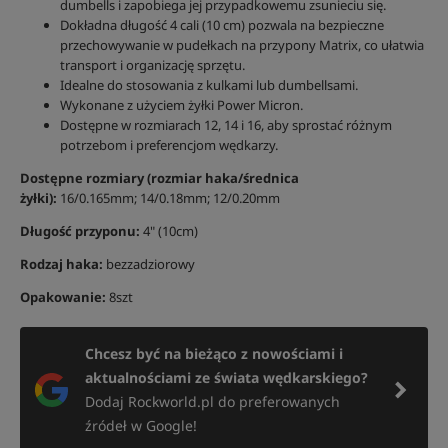
dumbells i zapobiega jej przypadkowemu zsunieciu się.
Dokładna długość 4 cali (10 cm) pozwala na bezpieczne
przechowywanie w pudełkach na przypony Matrix, co ułatwia
transport i organizację sprzętu.
Idealne do stosowania z kulkami lub dumbellsami.
Wykonane z użyciem żyłki Power Micron.
Dostępne w rozmiarach 12, 14 i 16, aby sprostać różnym
potrzebom i preferencjom wędkarzy.
Dostępne rozmiary (rozmiar haka/średnica
żyłki):
16/0.165mm; 14/0.18mm; 12/0.20mm
Długość przyponu:
4" (10cm)
Rodzaj haka:
bezzadziorowy
Opakowanie:
8szt
Chcesz być na bieżąco z nowościami i
aktualnościami ze świata wędkarskiego?
Dodaj Rockworld.pl do preferowanych
źródeł w Google!