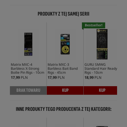
PRODUKTY Z TEJ SAMEJ SERII
Bestseller!
Matrix MXC-4
Matrix MXC-3
GURU SMWG
Mat
Barbless X-Strong
Barbless Bait Band
Standard Hair Ready
Bar
Boilie Pin Rigs - 10cm
Rigs - 45cm
Rigs - 10cm
Bai
45
17,99
PLN
17,99
PLN
18,99
PLN
21,
BRAK TOWARU
KUP
KUP
INNE PRODUKTY TEGO PRODUCENTA Z TEJ KATEGORII: