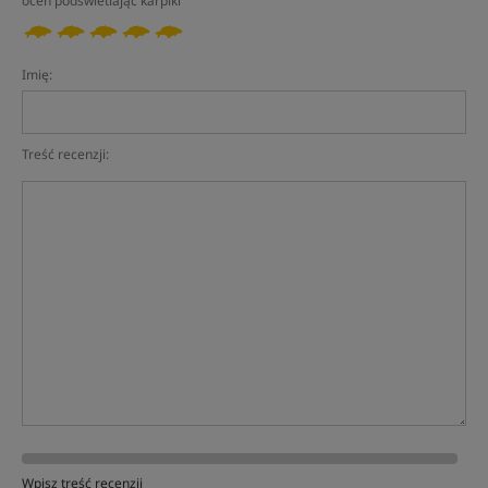
oceń podświetlając karpiki
Imię:
Treść recenzji:
Wpisz treść recenzji