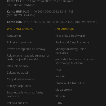
Konto CZK:
PL02 1140 2004 0000 3312 1316 1429
(BIC: BREXPLPWMBK)
Konto HUF:
PL39 1140 2004 0000 3012 1316 1783
(BIC: BREXPLPWMBK)
Konto RON:
PL52 1090 1766 0000 0001 5822 1550 (BIC: WBKPPLPP)
WARUNKI ZAKUPU
INFORMACJE
Regulamin
Kilka słów o Rockworld
Polityka prywatności
Rockworld Carp Academy
Prawo odstąpienia od umowy
Międzynarodowy Dzień
Karpiarza
Reklamacje – zasady zgłaszania
reklamacji w Rockworld
Jak dodać Rockworld do ekranu
startowego telefonu?
Jak kupić na raty?
FAQ
Zakupy na aukcji
Kontakt
Ceny dostaw towaru
Praca w ROCKWORLD
Punkty Carp Coins
Mapa strony
Bezpieczeństwo oraz formy
płatności
Słownik
Polityka cookies
Filmy