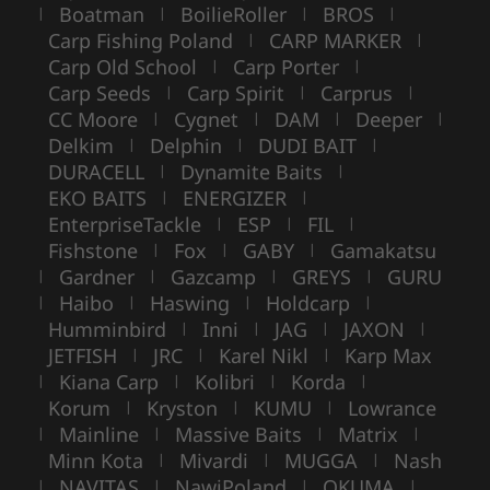
Boatman
BoilieRoller
BROS
|
|
|
|
Carp Fishing Poland
CARP MARKER
|
|
Carp Old School
Carp Porter
|
|
Carp Seeds
Carp Spirit
Carprus
|
|
|
CC Moore
Cygnet
DAM
Deeper
|
|
|
|
Delkim
Delphin
DUDI BAIT
|
|
|
DURACELL
Dynamite Baits
|
|
EKO BAITS
ENERGIZER
|
|
EnterpriseTackle
ESP
FIL
|
|
|
Fishstone
Fox
GABY
Gamakatsu
|
|
|
Gardner
Gazcamp
GREYS
GURU
|
|
|
|
Haibo
Haswing
Holdcarp
|
|
|
|
Humminbird
Inni
JAG
JAXON
|
|
|
|
JETFISH
JRC
Karel Nikl
Karp Max
|
|
|
Kiana Carp
Kolibri
Korda
|
|
|
|
Korum
Kryston
KUMU
Lowrance
|
|
|
Mainline
Massive Baits
Matrix
|
|
|
|
Minn Kota
Mivardi
MUGGA
Nash
|
|
|
NAVITAS
NawiPoland
OKUMA
|
|
|
|