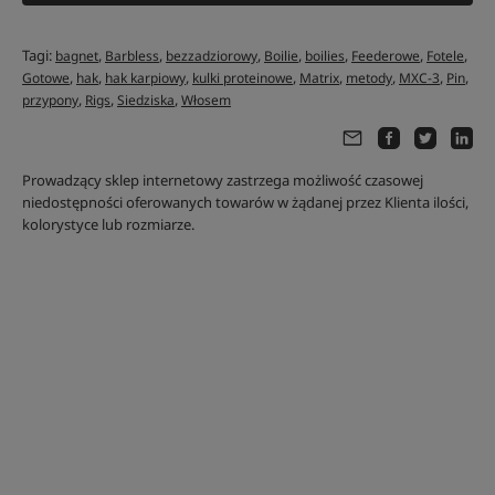
Tagi:
,
,
,
,
,
,
,
bagnet
Barbless
bezzadziorowy
Boilie
boilies
Feederowe
Fotele
,
,
,
,
,
,
,
,
Gotowe
hak
hak karpiowy
kulki proteinowe
Matrix
metody
MXC-3
Pin
,
,
,
przypony
Rigs
Siedziska
Włosem
Prowadzący sklep internetowy zastrzega możliwość czasowej
niedostępności oferowanych towarów w żądanej przez Klienta ilości,
kolorystyce lub rozmiarze.