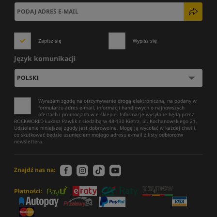
Zapisz się
Wypisz się
Język komunikacji
Wyrażam zgodę na otrzymywanie drogą elektroniczną, na podany w
formularzu adres e-mail, informacji handlowych o najnowszych
ofertach i promocjach w e-sklepie. Informacje wysyłane będą przez
ROCKWORLD Łukasz Pawlik z siedzibą w 48-130 Kietrz, ul. Kochanowskiego 21.
Udzielenie niniejszej zgody jest dobrowolne. Mogę ją wycofać w każdej chwili,
co skutkować będzie usunięciem mojego adresu e-mail z listy odbiorców
newslettera.
Znajdź nas na:
Płatności: