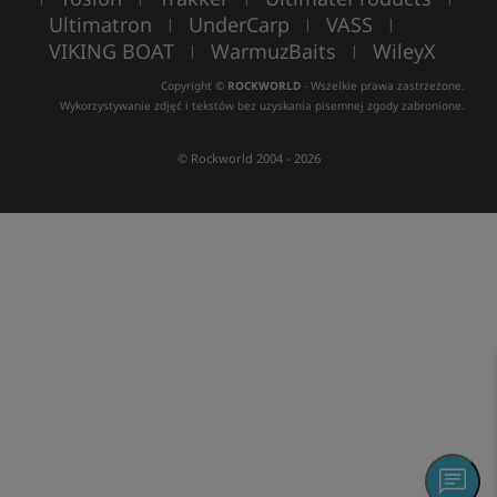
Ultimatron
UnderCarp
VASS
|
|
|
VIKING BOAT
WarmuzBaits
WileyX
|
|
Copyright ©
ROCKWORLD
- Wszelkie prawa zastrzeżone.
Wykorzystywanie zdjęć i tekstów bez uzyskania pisemnej zgody zabronione.
© Rockworld 2004 - 2026