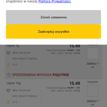
znajdziesz w naszej
Polityce Prywatności
.
Zmień ustawienia
tylko produkty na
"naszym magazynie"
(część opcji mogła zostać ukryta przez wybrany sposób filtrowania)
Zaakceptuj wszystkie
Opcja
Cena PLN
Ilość
15.49
Podaj ilość:
ciężar 7g
Cena katalogowa
16.89
/
-8%
MPN: P0220159
Min. cena z 30 dni:
10.52
EAN: 5056317760330
dostępny
: 3
0,15
szt.
SPODZIEWANA WYSYŁKA
POJUTRZE
15.49
Podaj ilość:
ciężar 15g
Cena katalogowa
16.89
/
-8%
MPN: P0220160
Min. cena z 30 dni:
10.52
EAN: 5056317760354
dostępny
: 3
0,15
szt.