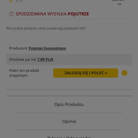
0,15
szt.
SPODZIEWANA WYSYŁKA
POJUTRZE
Wszystkie podane ceny zawierają podatek VAT
Producent:
Preston Innovations
Dostawa już od:
7.99 PLN
Poleć ten produkt
ZALOGUJ SIĘ I POLEĆ »
znajomym:
Opis Produktu
Opinie