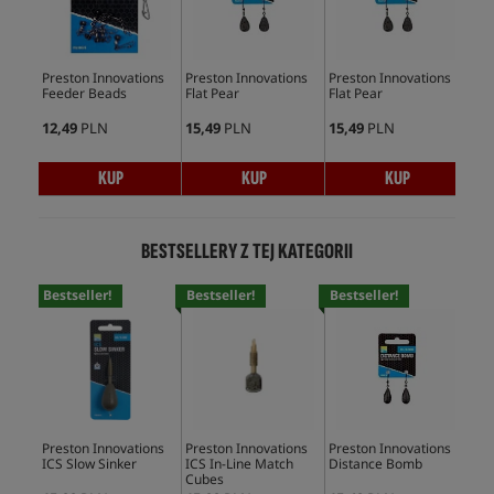
Preston Innovations
Preston Innovations
Preston Innovations
Feeder Beads
Flat Pear
Flat Pear
12,49
PLN
15,49
PLN
15,49
PLN
KUP
KUP
KUP
BESTSELLERY Z TEJ KATEGORII
Bestseller!
Bestseller!
Bestseller!
Bes
Preston Innovations
Preston Innovations
Preston Innovations
Pre
ICS Slow Sinker
ICS In-Line Match
Distance Bomb
Bul
Cubes