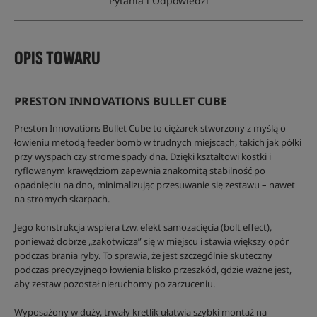
Pytania i Odpowiedzi
OPIS TOWARU
PRESTON INNOVATIONS BULLET CUBE
Preston Innovations Bullet Cube to ciężarek stworzony z myślą o
łowieniu metodą feeder bomb w trudnych miejscach, takich jak półki
przy wyspach czy strome spady dna. Dzięki kształtowi kostki i
ryflowanym krawędziom zapewnia znakomitą stabilność po
opadnięciu na dno, minimalizując przesuwanie się zestawu – nawet
na stromych skarpach.
Jego konstrukcja wspiera tzw. efekt samozacięcia (bolt effect),
ponieważ dobrze „zakotwicza” się w miejscu i stawia większy opór
podczas brania ryby. To sprawia, że jest szczególnie skuteczny
podczas precyzyjnego łowienia blisko przeszkód, gdzie ważne jest,
aby zestaw pozostał nieruchomy po zarzuceniu.
Wyposażony w duży, trwały krętlik ułatwia szybki montaż na