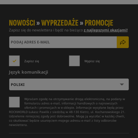
NOWOŚCI
»
WYPRZEDAŻE
»
PROMOCJE
Zapisz się do newslettera i bądź na bieżąco
z najlepszymi okazjami!
Zapisz się
Wypisz się
Język komunikacji
Wyrażam zgodę na otrzymywanie drogą elektroniczną, na podany w
formularzu adres e-mail, informacji handlowych o najnowszych
ofertach i promocjach w e-sklepie. Informacje wysyłane będą przez
ROCKWORLD Łukasz Pawlik z siedzibą w 48-130 Kietrz, ul. Kochanowskiego 21.
Udzielenie niniejszej zgody jest dobrowolne. Mogę ją wycofać w każdej chwili,
co skutkować będzie usunięciem mojego adresu e-mail z listy odbiorców
newslettera.