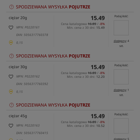
SPODZIEWANA WYSYŁKA
POJUTRZE
15.49
Podaj ilość:
ciężar 20g
Cena katalogowa
16.89
/
-8%
MPN: P0220161
Min. cena z 30 dni:
15.49
EAN: 5056317760378
dostępny
: 4
0,15
szt.
SPODZIEWANA WYSYŁKA
POJUTRZE
15.49
Podaj ilość:
ciężar 30g
Cena katalogowa
16.89
/
-8%
MPN: P0220162
Min. cena z 30 dni:
12.20
EAN: 5056317760392
dostępny
: 1
0,15
szt.
SPODZIEWANA WYSYŁKA
POJUTRZE
15.49
Podaj ilość:
ciężar 45g
Cena katalogowa
16.89
/
-8%
MPN: P0220163
Min. cena z 30 dni:
10.52
EAN: 5056317760415
dostępny
: 5