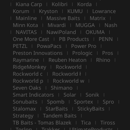
Kiana Carp
Kolibri
Korda
|
|
|
|
Korum
Kryston
KUMU
Lowrance
|
|
|
Mainline
Massive Baits
Matrix
|
|
|
|
Minn Kota
Mivardi
MUGGA
Nash
|
|
|
NAVITAS
NawiPoland
OKUMA
|
|
|
|
One More Cast
PB Products
PENN
|
|
|
PETZL
PowaPacs
Power Pro
|
|
|
Preston Innovations
Prologic
Pros
|
|
|
Raymarine
Reuben Heaton
Rhino
|
|
|
RidgeMonkey
Rockworld
|
|
Rockworld c
Rockworld ł
|
|
Rockworld p
Rockworld w
|
|
Seven Oaks
Shimano
|
|
Smart Indicators
Solar
Sonik
|
|
|
Sonubaits
Spomb
Sportex
Spro
|
|
|
|
Stalomax
StarBaits
StickyBaits
|
|
|
Strategy
Tandem Baits
|
|
TB Baits - Tomas Blazek
Tica
Tiross
|
|
Toslon
Trakker
UltimateProducts
|
|
|
|