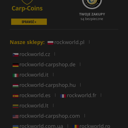
TWOJE ZAKUPY
są bezpieczne
SPRAWDŹ »
Nasze sklepy:
rockworld.pl
|
rockworld.cz
|
rockworld-carpshop.de
|
rockworld.it
|
rockworld-carpshop.hu
|
rockworld.es
rockworld.fr
|
|
rockworld.lt
|
rockworld-carpshop.com
|
rockworld.com.ua
rockworld.ro
|