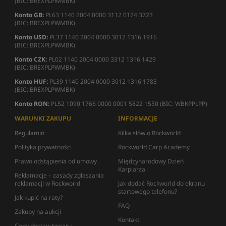
(BIC: BREXPLPWMBK)
Konto GB:
PL63 1140 2004 0000 3112 0174 3723
(BIC: BREXPLPWMBK)
Konto USD:
PL37 1140 2004 0000 3012 1316 1916
(BIC: BREXPLPWMBK)
Konto CZK:
PL02 1140 2004 0000 3312 1316 1429
(BIC: BREXPLPWMBK)
Konto HUF:
PL39 1140 2004 0000 3012 1316 1783
(BIC: BREXPLPWMBK)
Konto RON:
PL52 1090 1766 0000 0001 5822 1550 (BIC: WBKPPLPP)
WARUNKI ZAKUPU
INFORMACJE
Regulamin
Kilka słów o Rockworld
Polityka prywatności
Rockworld Carp Academy
Prawo odstąpienia od umowy
Międzynarodowy Dzień
Karpiarza
Reklamacje – zasady zgłaszania
reklamacji w Rockworld
Jak dodać Rockworld do ekranu
startowego telefonu?
Jak kupić na raty?
FAQ
Zakupy na aukcji
Kontakt
Ceny dostaw towaru