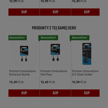
15,99
PLN
15,99
PLN
15,49
PLN
15,
KUP
KUP
KUP
PRODUKTY Z TEJ SAMEJ SERII
Bestseller!
Bestseller!
Bestseller!
Preston Innovations
Preston Innovations
Preston Innovations
Pre
Distance Bomb
Flat Pear
ICS Slow Sinker
Dis
15,49
PLN
15,49
PLN
15,99
PLN
14,
KUP
KUP
KUP