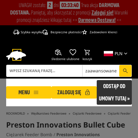
UWAGA! zostało:
2
dni
03:33:39
Trwa akcja
DARMOWA
DOSTAWA.
Pamiętaj, aby skorzystać z promocji
Zaloguj się!
Warunki
promocji znajdziesz klikając tutaj >>
Darmowa Dostawa!
<<
Szybka wysyłka
Bezpieczne płatności
Zadowoleni klienci
PLN
śledzenie
ulubione
koszyk
zaawansowane
ODSTĄP OD
MENU
ZALOGUJ SIĘ
UMOWY TUTAJ »
ROCKWORLD
Wędkarstwo Feederowe
Ciężarki Feederowe
Ciężarki Feeder Bo
Preston Innovations Bullet Cube
Ciężarek Feeder Bomb /
Preston Innovations