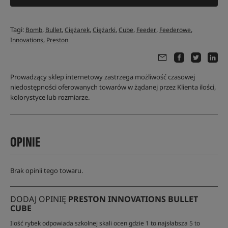
Tagi:
,
,
,
,
,
,
,
Bomb
Bullet
Ciężarek
Ciężarki
Cube
Feeder
Feederowe
,
Innovations
Preston
Prowadzący sklep internetowy zastrzega możliwość czasowej
niedostępności oferowanych towarów w żądanej przez Klienta ilości,
kolorystyce lub rozmiarze.
OPINIE
Brak opinii tego towaru.
DODAJ OPINIĘ
PRESTON INNOVATIONS BULLET
CUBE
Ilość rybek odpowiada szkolnej skali ocen gdzie 1 to najsłabsza 5 to