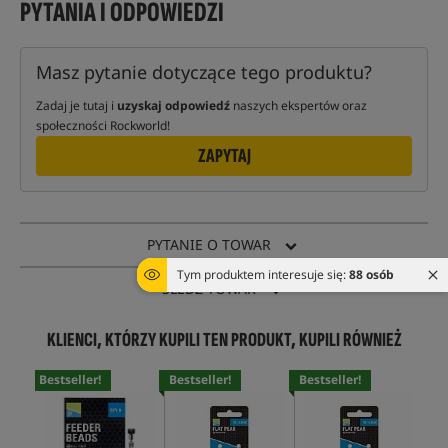
PYTANIA I ODPOWIEDZI
Masz pytanie dotyczące tego produktu?
Zadaj je tutaj i
uzyskaj odpowiedź
naszych ekspertów oraz
społeczności Rockworld!
ZAPYTAJ
PYTANIE O TOWAR
Tym produktem interesuje się:
88 osób
ŚLEDŹ TOWAR
KLIENCI, KTÓRZY KUPILI TEN PRODUKT, KUPILI RÓWNIEŻ
Bestseller!
Bestseller!
Bestseller!