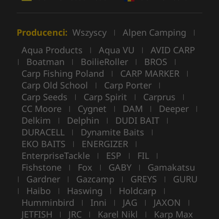
Producenci:
Wszyscy
Alpen Camping
|
|
Aqua Products
Aqua VU
AVID CARP
|
|
Boatman
BoilieRoller
BROS
|
|
|
|
Carp Fishing Poland
CARP MARKER
|
|
Carp Old School
Carp Porter
|
|
Carp Seeds
Carp Spirit
Carprus
|
|
|
CC Moore
Cygnet
DAM
Deeper
|
|
|
|
Delkim
Delphin
DUDI BAIT
|
|
|
DURACELL
Dynamite Baits
|
|
EKO BAITS
ENERGIZER
|
|
EnterpriseTackle
ESP
FIL
|
|
|
Fishstone
Fox
GABY
Gamakatsu
|
|
|
Gardner
Gazcamp
GREYS
GURU
|
|
|
|
Haibo
Haswing
Holdcarp
|
|
|
|
Humminbird
Inni
JAG
JAXON
|
|
|
|
JETFISH
JRC
Karel Nikl
Karp Max
|
|
|