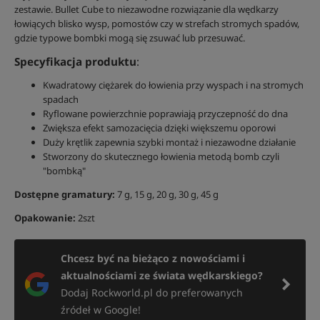
zestawie. Bullet Cube to niezawodne rozwiązanie dla wędkarzy
łowiących blisko wysp, pomostów czy w strefach stromych spadów,
gdzie typowe bombki mogą się zsuwać lub przesuwać.
Specyfikacja produktu
:
Kwadratowy ciężarek do łowienia przy wyspach i na stromych
spadach
Ryflowane powierzchnie poprawiają przyczepność do dna
Zwiększa efekt samozacięcia dzięki większemu oporowi
Duży krętlik zapewnia szybki montaż i niezawodne działanie
Stworzony do skutecznego łowienia metodą bomb czyli
"bombką"
Dostępne gramatury:
7 g, 15 g, 20 g, 30 g, 45 g
Opakowanie:
2szt
Chcesz być na bieżąco z nowościami i
aktualnościami ze świata wędkarskiego?
Dodaj Rockworld.pl do preferowanych
źródeł w Google!