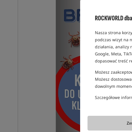
ROCKWORLD dba 
Nasza strona korzy
podczas wizyt na n
działania, analizy
Google, Meta, TikT
dopasować treść r
Możesz zaakceptowa
Możesz dostosować
dowolnym momenc
Szczegółowe infor
Zm