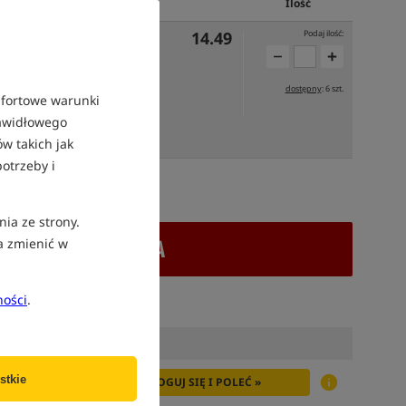
Cena PLN
Ilość
14.49
Podaj ilość:
dostępny
: 6 szt.
mfortowe warunki
rawidłowego
 PONIEDZIAŁEK
w takich jak
otrzeby i
atek VAT
nia ze strony.
+ DODAJ DO KOSZYKA
a zmienić w
ności
.
stkie
ZALOGUJ SIĘ I POLEĆ »