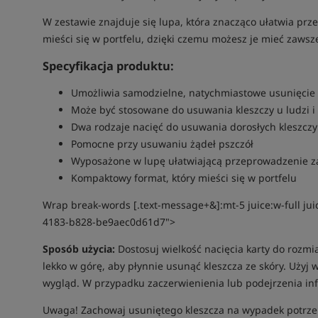
W zestawie znajduje się lupa, która znacząco ułatwia pr
mieści się w portfelu, dzięki czemu możesz je mieć zawsze 
Specyfikacja produktu:
Umożliwia samodzielne, natychmiastowe usunięcie 
Może być stosowane do usuwania kleszczy u ludzi i 
Dwa rodzaje nacięć do usuwania dorosłych kleszczy 
Pomocne przy usuwaniu żądeł pszczół
Wyposażone w lupę ułatwiającą przeprowadzenie z
Kompaktowy format, który mieści się w portfelu
Wrap break-words [.text-message+&]:mt-5 juice:w-full ju
4183-b828-be9aec0d61d7">
Sposób użycia:
Dostosuj wielkość nacięcia karty do rozmia
lekko w górę, aby płynnie usunąć kleszcza ze skóry. Użyj 
wygląd. W przypadku zaczerwienienia lub podejrzenia infek
Uwaga! Zachowaj usuniętego kleszcza na wypadek potrzeb