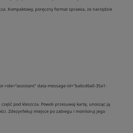
zcza. Kompaktowy, poręczny format sprawia, że narzędzie
hor-role="assistant" data-message-id="ba6cd6a0-35a1-
 część pod kleszcza. Powoli przesuwaj kartę, unosząc ją
ości. Zdezynfekuj miejsce po zabiegu i monitoruj jego