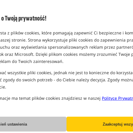
Opcja
opakowanie 1szt
o Twoją prywatność!
MPN: 2026
EAN: 5904517366589
sta z plików cookies, które pomagają zapewnić Ci bezpieczne i ko
0,07
aszej stronie. Strona wykorzystuje pliki cookies do zapewnienia p
W
SPODZIEWANA WYSYŁKA
 ruchu oraz wyświetlania spersonalizowanych reklam przez partneró
ok oraz Microsoft. Dzięki plikom cookies możemy zrozumieć Twoje p
eklam do Twoich zainteresowań.
Wszystkie podane ceny zawierają pod
ć wszystkie pliki cookies, jednak nie jest to konieczne do korzysta
 zgody do swoich potrzeb - do Ciebie należy decyzja. Zgody możn
ie.
macje ma temat plików cookies znajdziesz w naszej
Polityce Prywat
Producent:
BROS
Dostawa już od:
7.99 PLN
ień ustawienia
Zaakceptuj wszy
Poleć ten produkt znajomym: