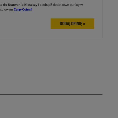
ta do Usuwania Kleszczy
i zdobądź dodatkowe punkty w
nościowym
Carp-Coins!
DODAJ OPINIĘ »