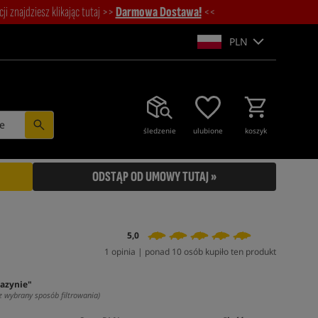
i znajdziesz klikając tutaj >>
Darmowa Dostawa!
<<
PLN
e
śledzenie
ulubione
koszyk
ODSTĄP OD UMOWY TUTAJ »
5,0
1 opinia | ponad 10 osób kupiło ten produkt
azynie"
z wybrany sposób filtrowania)