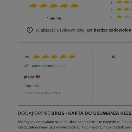
3
2
1
1 opinia
Większość użytkowników jest
bardzo zadowolon
ok
5/5
potwierdzony zakup
piskal89
2 lipca 2024
dodane na rockworld.pl
DODAJ OPINIĘ
BROS - KARTA DO USUWANIA KLES
Ilość rybek odpowiada szkolnej skali ocen gdzie 1 to najsłabsza 5 to na
Każdy zalogowany użytkownik dodając 1 opinię otrzymuje dodatkowe