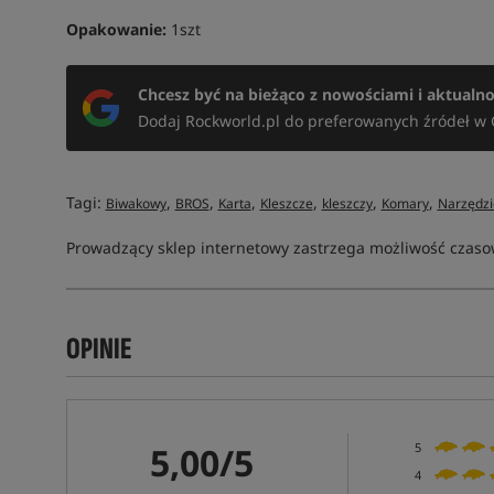
Opakowanie:
1szt
Chcesz być na bieżąco z nowościami i aktualn
Dodaj Rockworld.pl do preferowanych źródeł w 
Tagi:
,
,
,
,
,
,
Biwakowy
BROS
Karta
Kleszcze
kleszczy
Komary
Narzędzi
Prowadzący sklep internetowy zastrzega możliwość czasow
OPINIE
5,00/5
5
4