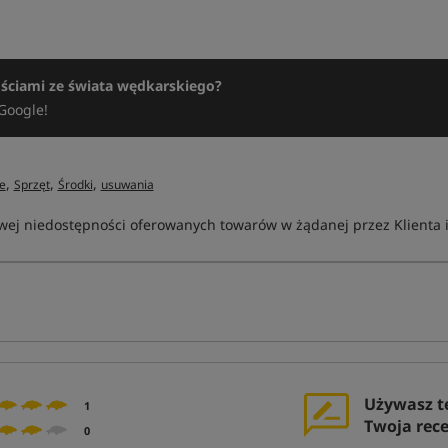
ościami ze świata wędkarskiego?
Google!
,
,
,
e
Sprzęt
Środki
usuwania
ej niedostępności oferowanych towarów w żądanej przez Klienta ilo
Używasz t
1
Twoja rec
0