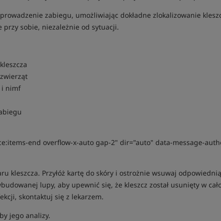
zeprowadzenie zabiegu, umożliwiając dokładne zlokalizowanie kles
przy sobie, niezależnie od sytuacji.
kleszcza
zwierząt
i nimf
abiegu
ice:items-end overflow-x-auto gap-2" dir="auto" data-message-aut
ru kleszcza. Przyłóż kartę do skóry i ostrożnie wsuwaj odpowiednią
wbudowanej lupy, aby upewnić się, że kleszcz został usunięty w cał
cji, skontaktuj się z lekarzem.
y jego analizy.