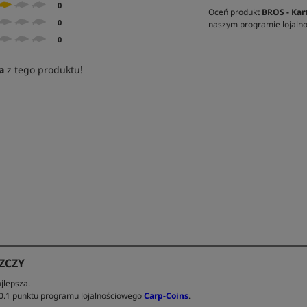
0
Oceń produkt
BROS - Kar
0
naszym programie lojal
0
a
z tego produktu!
ZCZY
jlepsza.
 0.1 punktu programu lojalnościowego
Carp-Coins
.