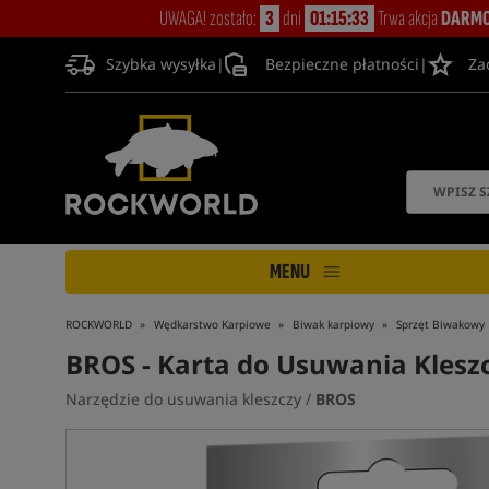
UWAGA! zostało:
3
dni
01:15:32
Trwa akcja
DARMO
Szybka wysyłka
|
Bezpieczne płatności
|
Za
MENU
ROCKWORLD
Wędkarstwo Karpiowe
Biwak karpiowy
Sprzęt Biwakowy
BROS
- Karta do Usuwania Klesz
Narzędzie do usuwania kleszczy /
BROS