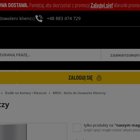
WA DOSTAWA.
Pamiętaj, aby skorzystać z promocji
Zaloguj się!
Warunki promocj
dowoleni klienci
|
+48 883 474 729
zaawansowan
ZALOGUJ SIĘ
Środki na Komary i Kleszcze
BROS - Karta do Usuwania Kleszczy
czy
tylko produkty na
"naszym mag
(część opcji mogła zostać ukryta prze