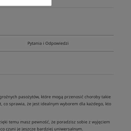
Pytania i Odpowiedzi
 groźnych pasożytów, które mogą przenosić choroby takie
, co sprawia, że jest idealnym wyborem dla każdego, kto
Dzięki temu masz pewność, że poradzisz sobie z wyjęciem
co czyni je jeszcze bardziej uniwersalnym.