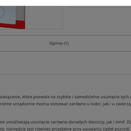
Opinie (1)
związanie, które pozwala na szybkie i samodzielne usunięcie tych
ronne urządzenie można stosować zarówno u ludzi, jak i u zwierząt
óre umożliwiają usunięcie zarówno dorosłych kleszczy, jak i nimf. 
o, narzędzie jest również przydatne przy usuwaniu żądeł pszczół, 