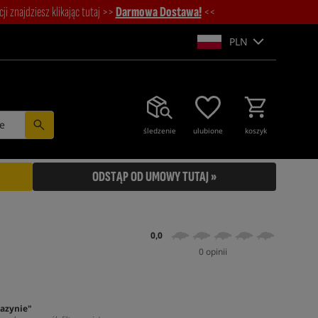
i znajdziesz klikając tutaj >>
Darmowa Dostawa!
<<
PLN
e
śledzenie
ulubione
koszyk
ODSTĄP OD UMOWY TUTAJ »
0,0
0 opinii
azynie"