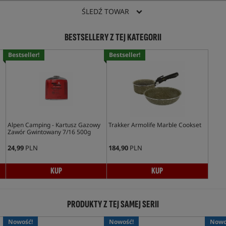
ŚLEDŹ TOWAR
BESTSELLERY Z TEJ KATEGORII
Bestseller!
Bestseller!
Alpen Camping - Kartusz Gazowy
Trakker Armolife Marble Cookset
Zawór Gwintowany 7/16 500g
24,99
PLN
184,90
PLN
KUP
KUP
PRODUKTY Z TEJ SAMEJ SERII
Nowość!
Nowość!
Nowo