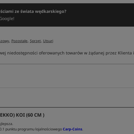
ościami ze świata wędkarskiego?
Google!
,
,
,
szowy
Pozostałe
Sprzęt
Utsuri
ej niedostępności oferowanych towarów w żądanej przez Klienta ilo
KKO) KOI (60 CM )
jlepsza.
 0.1 punktu programu lojalnościowego
Carp-Coins
.