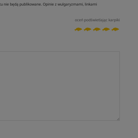
tu nie będą publikowane. Opinie z wulgaryzmami, linkami
oceń podświetlając karpiki
Tym produktem interesuje się:
12 osób