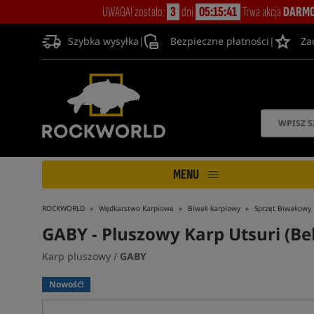
UWAGA! zostało:
3
dni
05:15:40
Trwa akcja
DARMO
Szybka wysyłka
|
Bezpieczne płatności
|
Za
MENU
ROCKWORLD
Wędkarstwo Karpiowe
Biwak karpiowy
Sprzęt Biwakowy
GABY
- Pluszowy Karp Utsuri (Bek
Karp pluszowy /
GABY
Nowość!