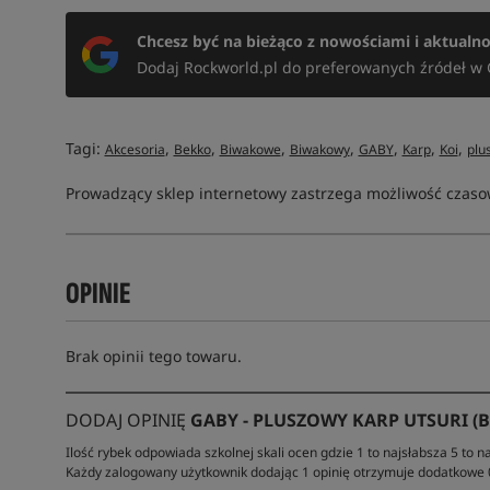
Chcesz być na bieżąco z nowościami i aktualn
Dodaj Rockworld.pl do preferowanych źródeł w 
Tagi:
,
,
,
,
,
,
,
Akcesoria
Bekko
Biwakowe
Biwakowy
GABY
Karp
Koi
plu
Prowadzący sklep internetowy zastrzega możliwość czasow
OPINIE
Brak opinii tego towaru.
DODAJ OPINIĘ
GABY - PLUSZOWY KARP UTSURI (BE
Ilość rybek odpowiada szkolnej skali ocen gdzie 1 to najsłabsza 5 to na
Każdy zalogowany użytkownik dodając 1 opinię otrzymuje dodatkowe