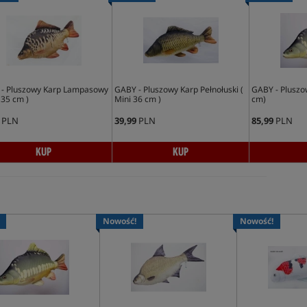
- Pluszowy Karp Lampasowy
GABY - Pluszowy Karp Pełnołuski (
GABY - Pluszo
 35 cm )
Mini 36 cm )
cm)
PLN
39,99
PLN
85,99
PLN
KUP
KUP
Nowość!
Nowość!