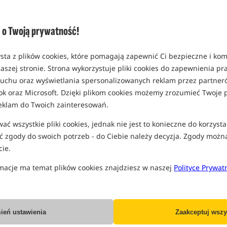
(część opcji mogła zostać ukryta prze
Opcja
o Twoją prywatność!
długość 60 cm
EAN: 200000101756
sta z plików cookies, które pomagają zapewnić Ci bezpieczne i ko
0,65
aszej stronie. Strona wykorzystuje pliki cookies do zapewnienia p
 ruchu oraz wyświetlania spersonalizowanych reklam przez partneró
W
SPODZIEWANA WYSYŁKA
ok oraz Microsoft. Dzięki plikom cookies możemy zrozumieć Twoje p
eklam do Twoich zainteresowań.
Wszystkie podane ceny zawierają pod
ć wszystkie pliki cookies, jednak nie jest to konieczne do korzysta
 zgody do swoich potrzeb - do Ciebie należy decyzja. Zgody możn
ie.
macje ma temat plików cookies znajdziesz w naszej
Polityce Prywat
Producent:
GABY
Dostawa już od:
7.99 PLN
ień ustawienia
Zaakceptuj wszy
Poleć ten produkt znajomym: