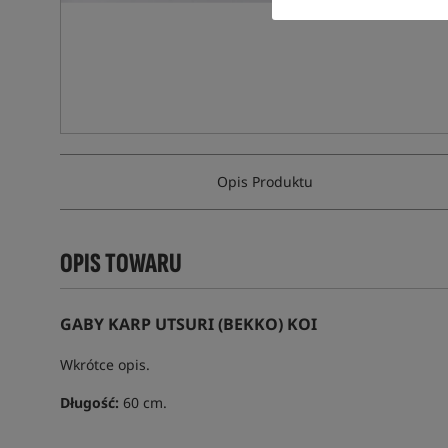
Opis Produktu
OPIS TOWARU
GABY KARP UTSURI (BEKKO) KOI
Wkrótce opis.
Długość:
60 cm.