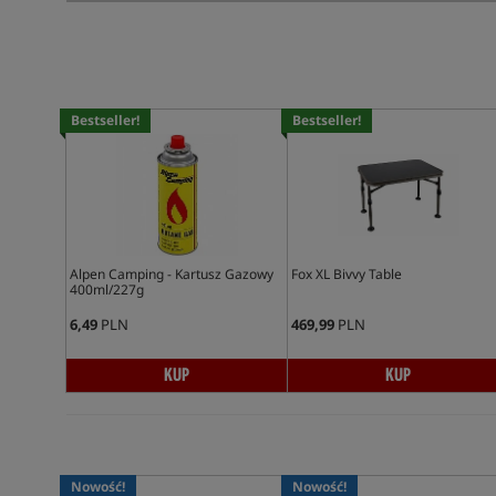
Bestseller!
Bestseller!
Alpen Camping - Kartusz Gazowy
Fox XL Bivvy Table
400ml/227g
6,49
PLN
469,99
PLN
KUP
KUP
Nowość!
Nowość!