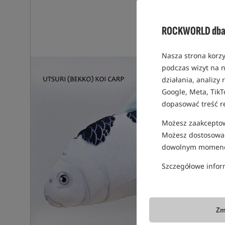
ROCKWORLD dba 
Nasza strona korzy
podczas wizyt na n
działania, analizy
Google, Meta, TikT
dopasować treść r
Możesz zaakceptowa
Możesz dostosować
dowolnym momenc
Szczegółowe infor
Zm