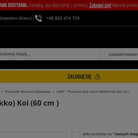
WA DOSTAWA.
Pamiętaj, aby skorzystać z promocji
Zaloguj się!
Warunki promocj
dowoleni klienci
|
+48 883 474 729
zaawansowan
ZALOGUJ SIĘ
Pozostałe Akcesoria Biwakowe
GABY - Pluszowy Karp Utsuri (Bekko) Koi (60 cm )
ko) Koi (60 cm )
tylko produkty na
"naszym mag