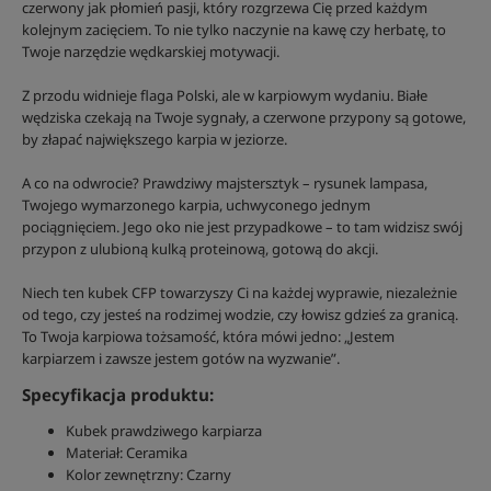
czerwony jak płomień pasji, który rozgrzewa Cię przed każdym
kolejnym zacięciem. To nie tylko naczynie na kawę czy herbatę, to
Twoje narzędzie wędkarskiej motywacji.
Z przodu widnieje flaga Polski, ale w karpiowym wydaniu. Białe
wędziska czekają na Twoje sygnały, a czerwone przypony są gotowe,
by złapać największego karpia w jeziorze.
A co na odwrocie? Prawdziwy majstersztyk – rysunek lampasa,
Twojego wymarzonego karpia, uchwyconego jednym
pociągnięciem. Jego oko nie jest przypadkowe – to tam widzisz swój
przypon z ulubioną kulką proteinową, gotową do akcji.
Niech ten kubek CFP towarzyszy Ci na każdej wyprawie, niezależnie
od tego, czy jesteś na rodzimej wodzie, czy łowisz gdzieś za granicą.
To Twoja karpiowa tożsamość, która mówi jedno: „Jestem
karpiarzem i zawsze jestem gotów na wyzwanie”.
Specyfikacja produktu:
Kubek prawdziwego karpiarza
Materiał: Ceramika
Kolor zewnętrzny: Czarny