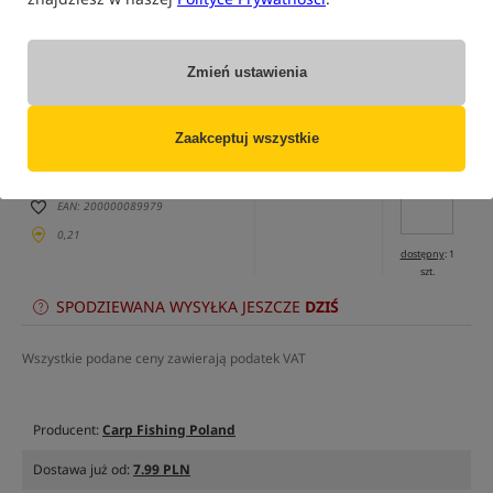
tylko produkty na
"naszym magazynie"
Zmień ustawienia
(część opcji mogła zostać ukryta przez wybrany sposób filtrowania)
Opcja
Cena PLN
Ilość
Zaakceptuj wszystkie
39.00
Podaj ilość:
Standard
EAN: 200000089979
0,21
dostępny
: 1
szt.
SPODZIEWANA WYSYŁKA JESZCZE
DZIŚ
Wszystkie podane ceny zawierają podatek VAT
Producent:
Carp Fishing Poland
Dostawa już od:
7.99 PLN