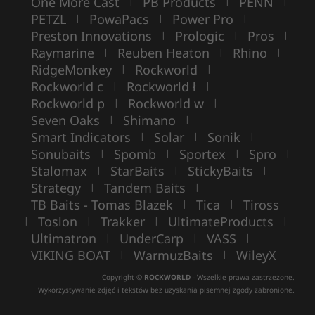
One More Cast
PB Products
PENN
|
|
|
PETZL
PowaPacs
Power Pro
|
|
|
Preston Innovations
Prologic
Pros
|
|
|
Raymarine
Reuben Heaton
Rhino
|
|
|
RidgeMonkey
Rockworld
|
|
Rockworld c
Rockworld ł
|
|
Rockworld p
Rockworld w
|
|
Seven Oaks
Shimano
|
|
Smart Indicators
Solar
Sonik
|
|
|
Sonubaits
Spomb
Sportex
Spro
|
|
|
|
Stalomax
StarBaits
StickyBaits
|
|
|
Strategy
Tandem Baits
|
|
TB Baits - Tomas Blazek
Tica
Tiross
|
|
Toslon
Trakker
UltimateProducts
|
|
|
|
Ultimatron
UnderCarp
VASS
|
|
|
VIKING BOAT
WarmuzBaits
WileyX
|
|
Copyright ©
ROCKWORLD
- Wszelkie prawa zastrzeżone.
Wykorzystywanie zdjęć i tekstów bez uzyskania pisemnej zgody zabronione.