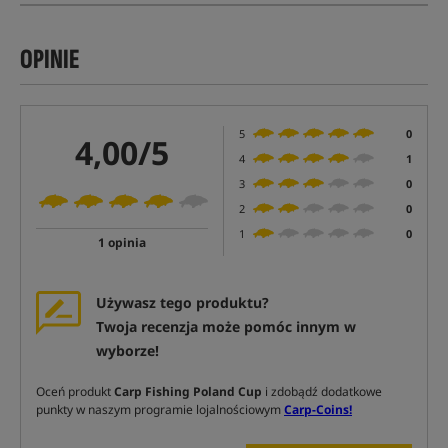
OPINIE
5
0
4,00/5
4
1
3
0
2
0
1
0
1 opinia
Używasz tego produktu?
Twoja recenzja może pomóc innym w
wyborze!
Oceń produkt
Carp Fishing Poland Cup
i zdobądź dodatkowe
punkty w naszym programie lojalnościowym
Carp-Coins!