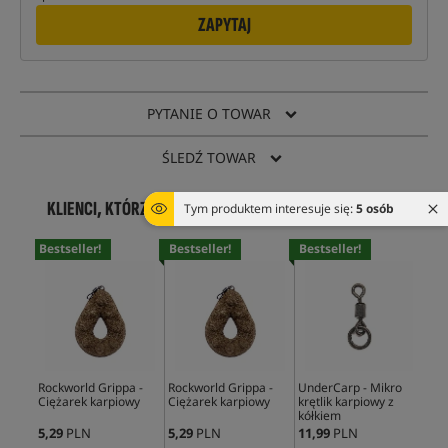
ZAPYTAJ
PYTANIE O TOWAR
ŚLEDŹ TOWAR
KLIENCI, KTÓRZY KUPILI TEN PRODUKT, KUPILI RÓWNIEŻ
Tym produktem interesuje się:
5 osób
Bestseller!
Bestseller!
Bestseller!
Rockworld Grippa -
Rockworld Grippa -
UnderCarp - Mikro
Tra
Ciężarek karpiowy
Ciężarek karpiowy
krętlik karpiowy z
Hoo
kółkiem
5,29
PLN
5,29
PLN
11,99
PLN
23,