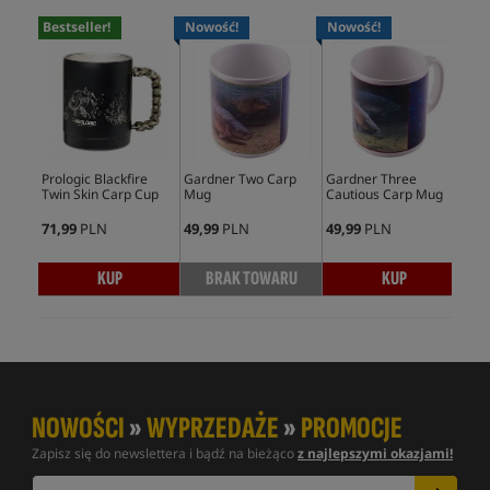
Bestseller!
Nowość!
Nowość!
Prologic Blackfire
Gardner Two Carp
Gardner Three
Car
Twin Skin Carp Cup
Mug
Cautious Carp Mug
Shi
71,99
PLN
49,99
PLN
49,99
PLN
98,
KUP
BRAK TOWARU
KUP
NOWOŚCI
»
WYPRZEDAŻE
»
PROMOCJE
Zapisz się do newslettera i bądź na bieżąco
z najlepszymi okazjami!