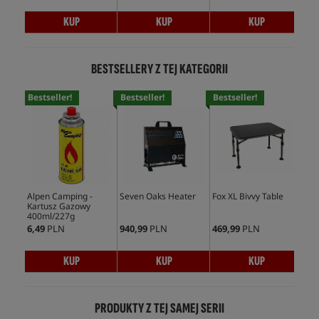
KUP
KUP
KUP
BESTSELLERY Z TEJ KATEGORII
Bestseller!
Bestseller!
Bestseller!
Bes
Alpen Camping -
Seven Oaks Heater
Fox XL Bivvy Table
Alp
Kartusz Gazowy
Kar
400ml/227g
Zaw
7/1
6,49
PLN
940,99
PLN
469,99
PLN
24,
KUP
KUP
KUP
PRODUKTY Z TEJ SAMEJ SERII