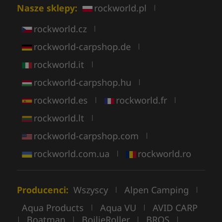
Nasze sklepy:
rockworld.pl
|
rockworld.cz
|
rockworld-carpshop.de
|
rockworld.it
|
rockworld-carpshop.hu
|
rockworld.es
rockworld.fr
|
|
rockworld.lt
|
rockworld-carpshop.com
|
rockworld.com.ua
rockworld.ro
|
Producenci:
Wszyscy
Alpen Camping
|
|
Aqua Products
Aqua VU
AVID CARP
|
|
Boatman
BoilieRoller
BROS
|
|
|
|