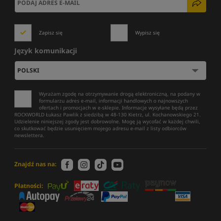
Zapisz się
Wypisz się
Język komunikacji
Wyrażam zgodę na otrzymywanie drogą elektroniczną, na podany w
formularzu adres e-mail, informacji handlowych o najnowszych
ofertach i promocjach w e-sklepie. Informacje wysyłane będą przez
ROCKWORLD Łukasz Pawlik z siedzibą w 48-130 Kietrz, ul. Kochanowskiego 21.
Udzielenie niniejszej zgody jest dobrowolne. Mogę ją wycofać w każdej chwili,
co skutkować będzie usunięciem mojego adresu e-mail z listy odbiorców
newslettera.
Znajdź nas na:
Płatności: