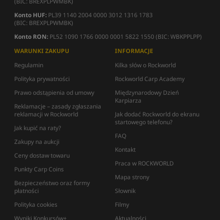
(BIC: BREXPLPWMBK)
Konto HUF:
PL39 1140 2004 0000 3012 1316 1783
(BIC: BREXPLPWMBK)
Konto RON:
PL52 1090 1766 0000 0001 5822 1550 (BIC: WBKPPLPP)
WARUNKI ZAKUPU
INFORMACJE
Regulamin
Kilka słów o Rockworld
Polityka prywatności
Rockworld Carp Academy
Prawo odstąpienia od umowy
Międzynarodowy Dzień
Karpiarza
Reklamacje – zasady zgłaszania
reklamacji w Rockworld
Jak dodać Rockworld do ekranu
startowego telefonu?
Jak kupić na raty?
FAQ
Zakupy na aukcji
Kontakt
Ceny dostaw towaru
Praca w ROCKWORLD
Punkty Carp Coins
Mapa strony
Bezpieczeństwo oraz formy
płatności
Słownik
Polityka cookies
Filmy
Wyniki Konkursów+
Aktualności