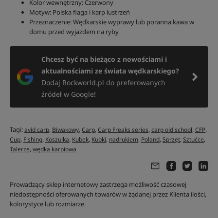
Kolor wewnętrzny: Czerwony
Motyw: Polska flaga i karp lustrzeń
Przeznaczenie: Wędkarskie wyprawy lub poranna kawa w
domu przed wyjazdem na ryby
Chcesz być na bieżąco z nowościami i
aktualnościami ze świata wędkarskiego?
Dodaj Rockworld.pl do preferowanych
źródeł w Google!
Tagi:
,
,
,
,
,
,
avid carp
Biwakowy
Carp
Carp Freaks series
carp old school
CFP
,
,
,
,
,
,
,
,
,
Cup
Fishing
Koszulka
Kubek
Kubki
nadrukiem
Poland
Sprzęt
Sztućce
,
Talerze
wędka karpiowa
Prowadzący sklep internetowy zastrzega możliwość czasowej
niedostępności oferowanych towarów w żądanej przez Klienta ilości,
kolorystyce lub rozmiarze.