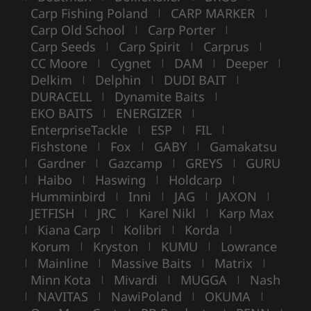
Carp Fishing Poland
CARP MARKER
|
|
Carp Old School
Carp Porter
|
|
Carp Seeds
Carp Spirit
Carprus
|
|
|
CC Moore
Cygnet
DAM
Deeper
|
|
|
|
Delkim
Delphin
DUDI BAIT
|
|
|
DURACELL
Dynamite Baits
|
|
EKO BAITS
ENERGIZER
|
|
EnterpriseTackle
ESP
FIL
|
|
|
Fishstone
Fox
GABY
Gamakatsu
|
|
|
Gardner
Gazcamp
GREYS
GURU
|
|
|
|
Haibo
Haswing
Holdcarp
|
|
|
|
Humminbird
Inni
JAG
JAXON
|
|
|
|
JETFISH
JRC
Karel Nikl
Karp Max
|
|
|
Kiana Carp
Kolibri
Korda
|
|
|
|
Korum
Kryston
KUMU
Lowrance
|
|
|
Mainline
Massive Baits
Matrix
|
|
|
|
Minn Kota
Mivardi
MUGGA
Nash
|
|
|
NAVITAS
NawiPoland
OKUMA
|
|
|
|