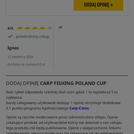
DODAJ OPINIĘ »
ok
4/5
potwierdzony zakup
Ignas
12 kwietnia 2026
dodane na rockworld.pl
DODAJ OPINIĘ
CARP FISHING POLAND CUP
Ilość rybek odpowiada szkolnej skali ocen gdzie 1 to najsłabsza 5 to
najlepsza.
Każdy zalogowany użytkownik dodając 1 opinię otrzymuje dodatkowe
0.1 punktu programu lojalnościowego
Carp-Coins
.
Opinie są ręcznie moderowane przez administratora sklepu. Opinie
szkalujące produkt, od użytkowników którzy nie dokonali u nas zakupu
tego produktu nie będą publikowane. Opinie z wulgaryzmami, linkami
zewnętrznymi, niezrozumiałe oraz nie odnoszące się do opiniowanego