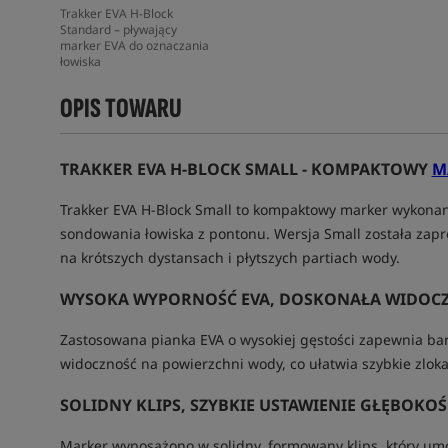
Trakker EVA H-Block
Standard – pływający
marker EVA do oznaczania
łowiska
OPIS TOWARU
TRAKKER EVA H-BLOCK SMALL - KOMPAKTOWY
M
Trakker EVA H-Block Small to kompaktowy marker wykonan
sondowania łowiska z pontonu. Wersja Small została zapr
na krótszych dystansach i płytszych partiach wody.
WYSOKA WYPORNOŚĆ EVA, DOSKONAŁA WIDOC
Zastosowana pianka EVA o wysokiej gęstości zapewnia ba
widoczność na powierzchni wody, co ułatwia szybkie zloka
SOLIDNY KLIPS, SZYBKIE USTAWIENIE GŁĘBOKOŚ
Marker wyposażono w solidny, formowany klips, który umoż