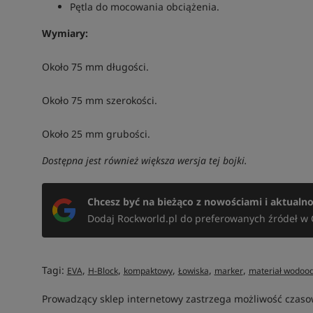
Pętla do mocowania obciążenia.
Wymiary:
Około 75 mm długości.
Około 75 mm szerokości.
Około 25 mm grubości.
Dostępna jest również większa wersja tej bojki.
Chcesz być na bieżąco z nowościami i aktualn
Dodaj Rockworld.pl do preferowanych źródeł w 
Tagi:
,
,
,
,
,
EVA
H-Block
kompaktowy
Łowiska
marker
materiał wodoo
Prowadzący sklep internetowy zastrzega możliwość czasow