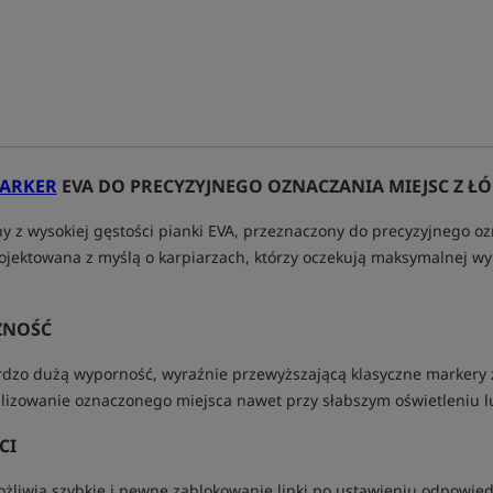
ARKER
EVA DO PRECYZYJNEGO OZNACZANIA MIEJSC Z ŁÓ
y z wysokiej gęstości pianki EVA, przeznaczony do precyzyjnego 
ojektowana z myślą o karpiarzach, którzy oczekują maksymalnej wyp
ZNOŚĆ
rdzo dużą wyporność, wyraźnie przewyższającą klasyczne markery z
lizowanie oznaczonego miejsca nawet przy słabszym oświetleniu lub 
CI
liwia szybkie i pewne zablokowanie linki po ustawieniu odpowiedn