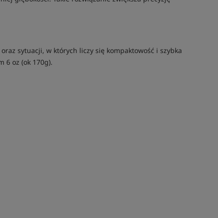
oraz sytuacji, w których liczy się kompaktowość i szybka
 6 oz (ok 170g).
Tym produktem interesuje się:
6 osób