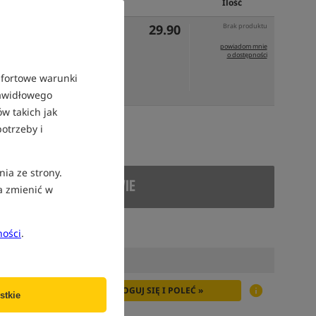
Cena PLN
Ilość
29.90
Brak produktu
powiadom mnie
o dostępności
mfortowe warunki
rawidłowego
w takich jak
otrzeby i
atek VAT
nia ze strony.
FORMUJ MNIE O DOSTAWIE
a zmienić w
ności
.
ZALOGUJ SIĘ I POLEĆ »
stkie