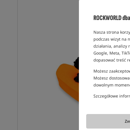
ROCKWORLD dba 
Nasza strona korzy
podczas wizyt na n
działania, analizy
Google, Meta, TikT
dopasować treść r
Możesz zaakceptowa
Możesz dostosować
dowolnym momenc
Szczegółowe infor
Zm