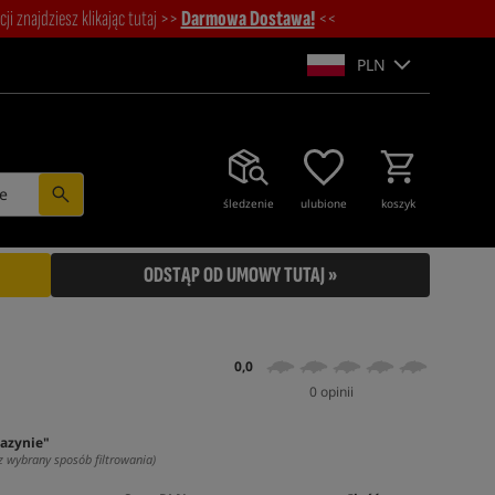
i znajdziesz klikając tutaj >>
Darmowa Dostawa!
<<
PLN
e
śledzenie
ulubione
koszyk
ODSTĄP OD UMOWY TUTAJ »
0,0
0 opinii
azynie"
z wybrany sposób filtrowania)