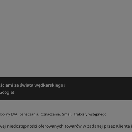
ościami ze świata wędkarskiego?
Google!
,
,
,
,
,
dporny EVA
oznaczania
Oznaczanie
Small
Trakker
wstępnego
ej niedostępności oferowanych towarów w żądanej przez Klienta ilo