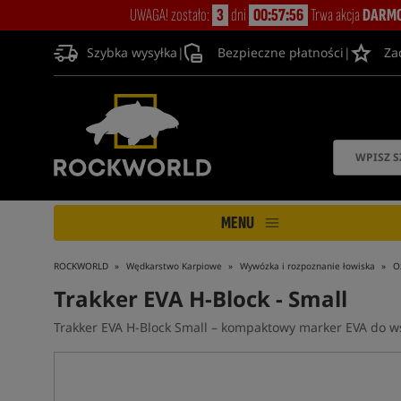
UWAGA! zostało:
3
dni
00:57:56
Trwa akcja
DARMO
Szybka wysyłka
|
Bezpieczne płatności
|
Za
MENU
ROCKWORLD
Wędkarstwo Karpiowe
Wywózka i rozpoznanie łowiska
O
Trakker EVA H-Block - Small
Trakker EVA H-Block Small – kompaktowy marker EVA do w