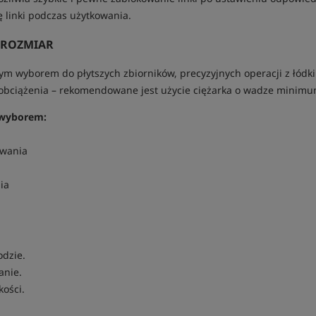
 linki podczas użytkowania.
 ROZMIAR
ym wyborem do płytszych zbiorników, precyzyjnych operacji z łódki 
bciążenia – rekomendowane jest użycie ciężarka o wadze minimum
 wyborem:
owania
ia
dzie.
anie.
kości.