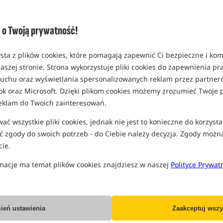
Opcja
model Small
o Twoją prywatność!
MPN: 226104
EAN: 5056618312849
sta z plików cookies, które pomagają zapewnić Ci bezpieczne i ko
0,23
aszej stronie. Strona wykorzystuje pliki cookies do zapewnienia p
 ruchu oraz wyświetlania spersonalizowanych reklam przez partneró
ok oraz Microsoft. Dzięki plikom cookies możemy zrozumieć Twoje p
Wszystkie podane ceny zawierają pod
eklam do Twoich zainteresowań.
ć wszystkie pliki cookies, jednak nie jest to konieczne do korzysta
IN
 zgody do swoich potrzeb - do Ciebie należy decyzja. Zgody możn
ie.
macje ma temat plików cookies znajdziesz w naszej
Polityce Prywat
Producent:
Trakker
Dostawa już od:
7.99 PLN
Poleć ten produkt znajomym:
ień ustawienia
Zaakceptuj wszy