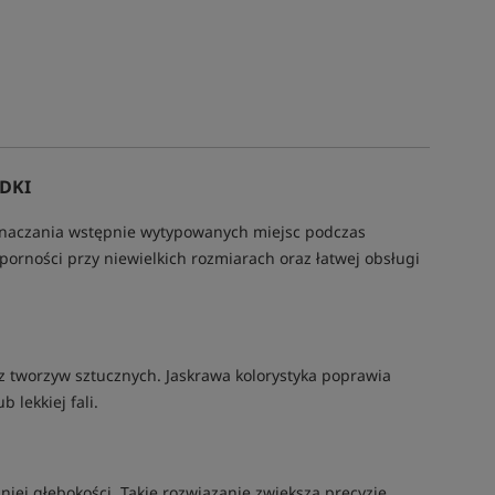
DKI
oznaczania wstępnie wytypowanych miejsc podczas
orności przy niewielkich rozmiarach oraz łatwej obsługi
 tworzyw sztucznych. Jaskrawa kolorystyka poprawia
lekkiej fali.
iej głębokości. Takie rozwiązanie zwiększa precyzję