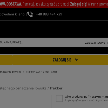
WA DOSTAWA.
Pamiętaj, aby skorzystać z promocji
Zaloguj się!
Warunki promocj
dowoleni klienci
|
+48 883 474 729
zaawansowan
ZALOGUJ SIĘ
znaczanie Łowiska
Trakker EVA H-Block - Small
stępnego oznaczania łowiska /
Trakker
tylko produkty na
"naszym mag
(część opcji mogła zostać ukryta prze