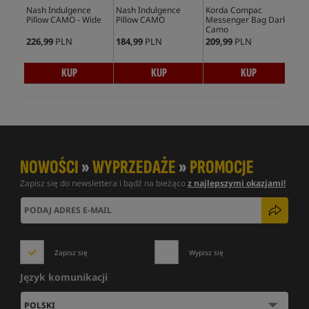
Nash Indulgence
Nash Indulgence
Korda Compac
Rid
Pillow CAMO - Wide
Pillow CAMO
Messenger Bag Dark
Dro
Camo
- 
226,99
PLN
184,99
PLN
209,99
PLN
148
KUP
KUP
KUP
NOWOŚCI
»
WYPRZEDAŻE
»
PROMOCJE
Zapisz się do newslettera i bądź na bieżąco
z najlepszymi okazjami!
Zapisz się
Wypisz się
Język komunikacji