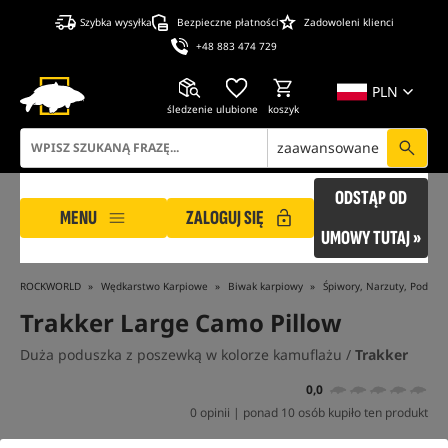
Szybka wysyłka
Bezpieczne płatności
Zadowoleni klienci
+48 883 474 729
PLN
śledzenie
ulubione
koszyk
zaawansowane
ODSTĄP OD
MENU
ZALOGUJ SIĘ
UMOWY TUTAJ »
ROCKWORLD
Wędkarstwo Karpiowe
Biwak karpiowy
Śpiwory, Narzuty, Poduszk
Trakker Large Camo Pillow
Duża poduszka z poszewką w kolorze kamuflażu /
Trakker
0,0
0 opinii | ponad 10 osób kupiło ten produkt