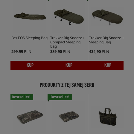
Fox EOS Sleeping Bag
Trakker Big Snooze+
Trakker Big Snooze +
Fox
Compact Sleeping
Sleeping Bag
Cus
Bag
299,99
PLN
389,90
PLN
434,90
PLN
55,
KUP
KUP
KUP
PRODUKTY Z TEJ SAMEJ SERII
Bestseller!
Bestseller!