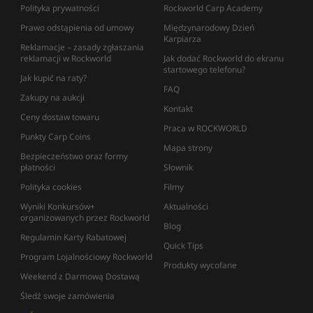
Polityka prywatności
Rockworld Carp Academy
Prawo odstąpienia od umowy
Międzynarodowy Dzień
Karpiarza
Reklamacje – zasady zgłaszania
reklamacji w Rockworld
Jak dodać Rockworld do ekranu
startowego telefonu?
Jak kupić na raty?
FAQ
Zakupy na aukcji
Kontakt
Ceny dostaw towaru
Praca w ROCKWORLD
Punkty Carp Coins
Mapa strony
Bezpieczeństwo oraz formy
płatności
Słownik
Polityka cookies
Filmy
Wyniki Konkursów+
Aktualności
organizowanych przez Rockworld
Blog
Regulamin Karty Rabatowej
Quick Tips
Program Lojalnościowy Rockworld
Produkty wycofane
Weekend z Darmową Dostawą
Śledź swoje zamówienia