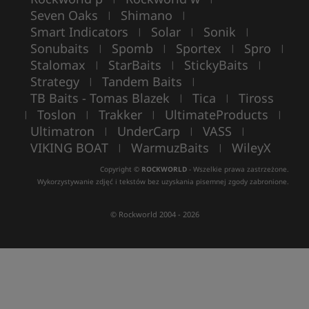
Seven Oaks
Shimano
|
|
Smart Indicators
Solar
Sonik
|
|
|
Sonubaits
Spomb
Sportex
Spro
|
|
|
|
Stalomax
StarBaits
StickyBaits
|
|
|
Strategy
Tandem Baits
|
|
TB Baits - Tomas Blazek
Tica
Tiross
|
|
Toslon
Trakker
UltimateProducts
|
|
|
|
Ultimatron
UnderCarp
VASS
|
|
|
VIKING BOAT
WarmuzBaits
WileyX
|
|
Copyright ©
ROCKWORLD
- Wszelkie prawa zastrzeżone.
Wykorzystywanie zdjęć i tekstów bez uzyskania pisemnej zgody zabronione.
© Rockworld 2004 - 2026