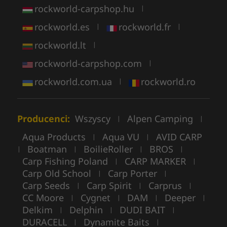
rockworld-carpshop.hu
|
rockworld.es
rockworld.fr
|
|
rockworld.lt
|
rockworld-carpshop.com
|
rockworld.com.ua
rockworld.ro
|
Producenci:
Wszyscy
Alpen Camping
|
|
Aqua Products
Aqua VU
AVID CARP
|
|
Boatman
BoilieRoller
BROS
|
|
|
|
Carp Fishing Poland
CARP MARKER
|
|
Carp Old School
Carp Porter
|
|
Carp Seeds
Carp Spirit
Carprus
|
|
|
CC Moore
Cygnet
DAM
Deeper
|
|
|
|
Delkim
Delphin
DUDI BAIT
|
|
|
DURACELL
Dynamite Baits
|
|