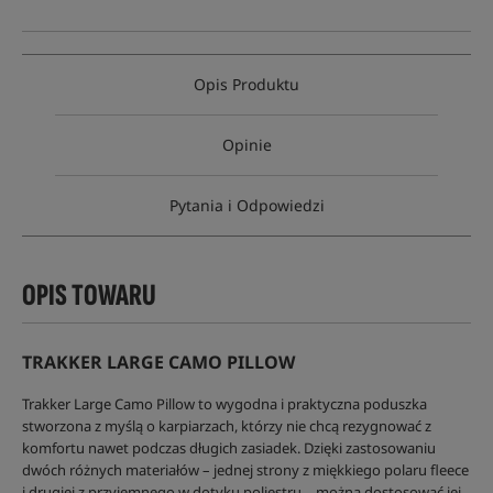
Opis Produktu
Opinie
Pytania i Odpowiedzi
OPIS TOWARU
TRAKKER LARGE CAMO PILLOW
Trakker Large Camo Pillow to wygodna i praktyczna poduszka
stworzona z myślą o karpiarzach, którzy nie chcą rezygnować z
komfortu nawet podczas długich zasiadek. Dzięki zastosowaniu
dwóch różnych materiałów – jednej strony z miękkiego polaru fleece
i drugiej z przyjemnego w dotyku poliestru – można dostosować jej