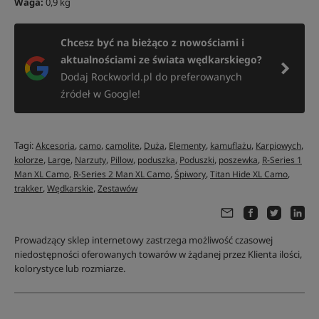
Waga:
0,9 kg
Chcesz być na bieżąco z nowościami i
aktualnościami ze świata wędkarskiego?
Dodaj Rockworld.pl do preferowanych
źródeł w Google!
Tagi:
,
,
,
,
,
,
,
Akcesoria
camo
camolite
Duża
Elementy
kamuflażu
Karpiowych
,
,
,
,
,
,
,
kolorze
Large
Narzuty
Pillow
poduszka
Poduszki
poszewka
R-Series 1
,
,
,
,
Man XL Camo
R-Series 2 Man XL Camo
Śpiwory
Titan Hide XL Camo
,
,
trakker
Wędkarskie
Zestawów
Prowadzący sklep internetowy zastrzega możliwość czasowej
niedostępności oferowanych towarów w żądanej przez Klienta ilości,
kolorystyce lub rozmiarze.