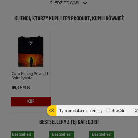
ŚLEDŹ TOWAR
KLIENCI, KTÓRZY KUPILI TEN PRODUKT, KUPILI RÓWNIEŻ
Carp Fishing Poland T-
Shirt Rybnik
69,99
PLN
KUP
Tym produktem interesuje się:
6 osób
BESTSELLERY Z TEJ KATEGORII
Bestseller!
Bestseller!
Bestseller!
Bes