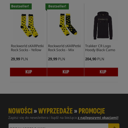
Bestseller!
Bestseller!
Rockworld sKARPetki
Rockworld sKARPetki
Trakker CR Logo
Tra
Rock Socks - Yellow
Rock Socks - Mix
Hoody Black Camo
Shi
29,99
PLN
29,99
PLN
204,90
PLN
99,
KUP
KUP
KUP
NOWOŚCI
»
WYPRZEDAŻE
»
PROMOCJE
Zapisz się do newslettera i bądź na bieżąco
z najlepszymi okazjami!