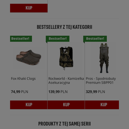
KUP
BESTSELLERY Z TEJ KATEGORII
Bestseller!
Bestseller!
Bestseller!
Bes
Fox Khaki Clogs
Rockworld - Kamizelka
Pros - Spodniobuty
Fox
Asekuracyjna
Premium SBPP01
Sli
74,99
PLN
139,99
PLN
329,99
PLN
81,
KUP
KUP
KUP
PRODUKTY Z TEJ SAMEJ SERII