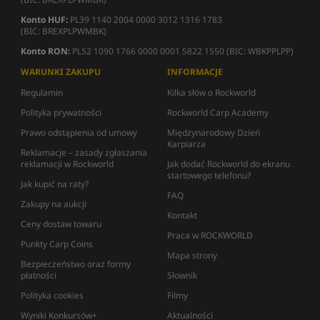
Konto HUF:
PL39 1140 2004 0000 3012 1316 1783
(BIC: BREXPLPWMBK)
Konto RON:
PL52 1090 1766 0000 0001 5822 1550 (BIC: WBKPPLPP)
WARUNKI ZAKUPU
INFORMACJE
Regulamin
Kilka słów o Rockworld
Polityka prywatności
Rockworld Carp Academy
Prawo odstąpienia od umowy
Międzynarodowy Dzień
Karpiarza
Reklamacje – zasady zgłaszania
reklamacji w Rockworld
Jak dodać Rockworld do ekranu
startowego telefonu?
Jak kupić na raty?
FAQ
Zakupy na aukcji
Kontakt
Ceny dostaw towaru
Praca w ROCKWORLD
Punkty Carp Coins
Mapa strony
Bezpieczeństwo oraz formy
płatności
Słownik
Polityka cookies
Filmy
Wyniki Konkursów+
Aktualności