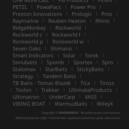
PETZL
PowaPacs
Power Pro
|
|
|
Preston Innovations
Prologic
Pros
|
|
|
Raymarine
Reuben Heaton
Rhino
|
|
|
RidgeMonkey
Rockworld
|
|
Rockworld c
Rockworld ł
|
|
Rockworld p
Rockworld w
|
|
Seven Oaks
Shimano
|
|
Smart Indicators
Solar
Sonik
|
|
|
Sonubaits
Spomb
Sportex
Spro
|
|
|
|
Stalomax
StarBaits
StickyBaits
|
|
|
Strategy
Tandem Baits
|
|
TB Baits - Tomas Blazek
Tica
Tiross
|
|
Toslon
Trakker
UltimateProducts
|
|
|
|
Ultimatron
UnderCarp
VASS
|
|
|
VIKING BOAT
WarmuzBaits
WileyX
|
|
Copyright ©
ROCKWORLD
- Wszelkie prawa zastrzeżone.
Wykorzystywanie zdjęć i tekstów bez uzyskania pisemnej zgody zabronione.