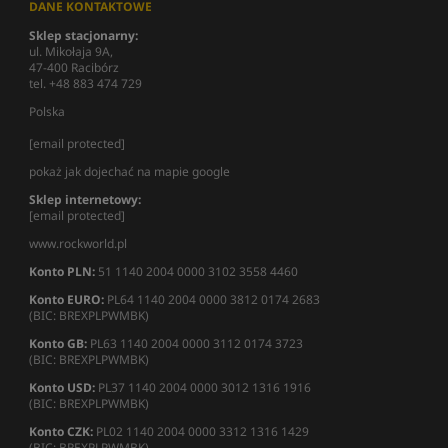
DANE KONTAKTOWE
Sklep stacjonarny:
ul. Mikołaja 9A,
47-400 Racibórz
tel. +48 883 474 729
Polska
[email protected]
pokaż jak dojechać na mapie google
Sklep internetowy:
[email protected]
www.rockworld.pl
Konto PLN:
51 1140 2004 0000 3102 3558 4460
Konto EURO:
PL64 1140 2004 0000 3812 0174 2683
(BIC: BREXPLPWMBK)
Konto GB:
PL63 1140 2004 0000 3112 0174 3723
(BIC: BREXPLPWMBK)
Konto USD:
PL37 1140 2004 0000 3012 1316 1916
(BIC: BREXPLPWMBK)
Konto CZK:
PL02 1140 2004 0000 3312 1316 1429
(BIC: BREXPLPWMBK)