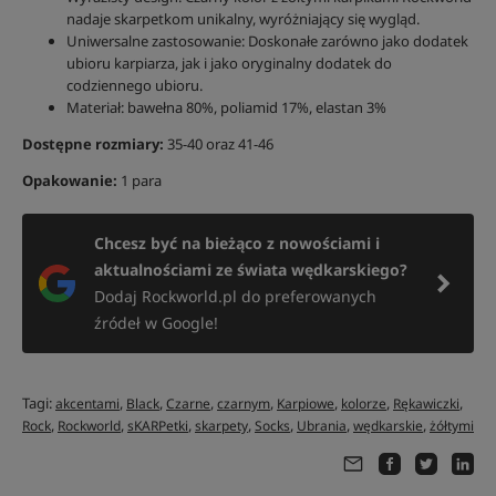
nadaje skarpetkom unikalny, wyróżniający się wygląd.
Uniwersalne zastosowanie: Doskonałe zarówno jako dodatek
ubioru karpiarza, jak i jako oryginalny dodatek do
codziennego ubioru.
Materiał: bawełna 80%, poliamid 17%, elastan 3%
Dostępne rozmiary:
35-40 oraz 41-46
Opakowanie:
1 para
Chcesz być na bieżąco z nowościami i
aktualnościami ze świata wędkarskiego?
Dodaj Rockworld.pl do preferowanych
źródeł w Google!
Tagi:
,
,
,
,
,
,
,
akcentami
Black
Czarne
czarnym
Karpiowe
kolorze
Rękawiczki
,
,
,
,
,
,
,
Rock
Rockworld
sKARPetki
skarpety
Socks
Ubrania
wędkarskie
żółtymi