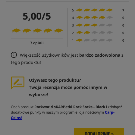
5
7
5,00/5
4
0
3
0
2
0
1
0
7 opinii
Większość użytkowników jest
bardzo zadowolona
z
tego produktu!
Używasz tego produktu?
Twoja recenzja może pomóc innym w
wyborze!
Oceń produkt
Rockworld sKARPetki Rock Socks - Black
i zdobądź
dodatkowe punkty w naszym programie lojalnościowym
Carp-
Coins!
DODAJ OPINIĘ »