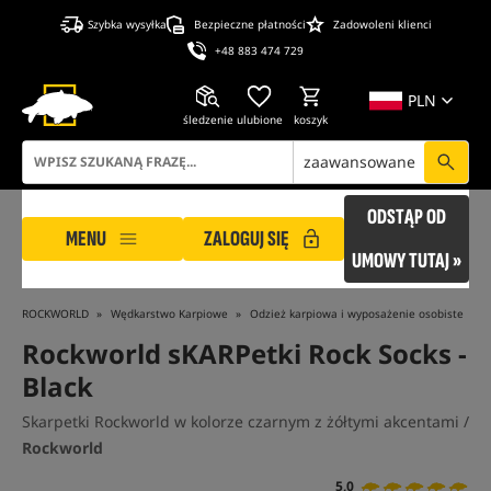
Szybka wysyłka
Bezpieczne płatności
Zadowoleni klienci
+48 883 474 729
PLN
śledzenie
ulubione
koszyk
zaawansowane
ODSTĄP OD
MENU
ZALOGUJ SIĘ
UMOWY TUTAJ »
ROCKWORLD
Wędkarstwo Karpiowe
Odzież karpiowa i wyposażenie osobiste
Rockworld sKARPetki Rock Socks -
Black
Skarpetki Rockworld w kolorze czarnym z żółtymi akcentami /
Rockworld
5,0