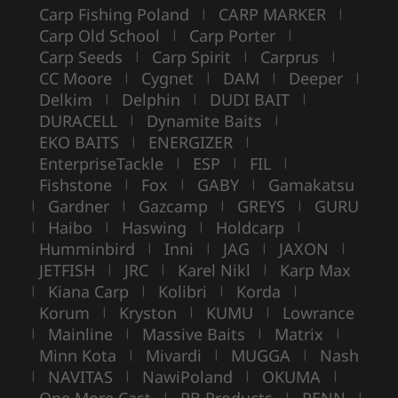
Carp Fishing Poland
CARP MARKER
|
|
Carp Old School
Carp Porter
|
|
Carp Seeds
Carp Spirit
Carprus
|
|
|
CC Moore
Cygnet
DAM
Deeper
|
|
|
|
Delkim
Delphin
DUDI BAIT
|
|
|
DURACELL
Dynamite Baits
|
|
EKO BAITS
ENERGIZER
|
|
EnterpriseTackle
ESP
FIL
|
|
|
Fishstone
Fox
GABY
Gamakatsu
|
|
|
Gardner
Gazcamp
GREYS
GURU
|
|
|
|
Haibo
Haswing
Holdcarp
|
|
|
|
Humminbird
Inni
JAG
JAXON
|
|
|
|
JETFISH
JRC
Karel Nikl
Karp Max
|
|
|
Kiana Carp
Kolibri
Korda
|
|
|
|
Korum
Kryston
KUMU
Lowrance
|
|
|
Mainline
Massive Baits
Matrix
|
|
|
|
Minn Kota
Mivardi
MUGGA
Nash
|
|
|
NAVITAS
NawiPoland
OKUMA
|
|
|
|
One More Cast
PB Products
PENN
|
|
|