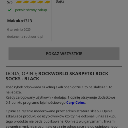
Bajka
5/5
potwierdzony zakup
Makaka1313
6 września 2025
dodane na rockworld.pl
POKAŻ WSZYSTKIE
DODAJ OPINIĘ
ROCKWORLD SKARPETKI ROCK
SOCKS - BLACK
Ilość rybek odpowiada szkolnej skali ocen gdzie 1 to najsłabsza 5 to
najlepsza.
Każdy zalogowany użytkownik dodając 1 opinię otrzymuje dodatkowe
0.1 punktu programu lojalnościowego
Carp-Coins
.
Opinie są ręcznie moderowane przez administratora sklepu. Opinie
szkalujące produkt, od użytkowników którzy nie dokonali u nas zakupu
tego produktu nie będą publikowane. Opinie z wulgaryzmami, linkami
zewnętrznymi, niezrozumiałe oraz nie odnoszące się do opiniowanego