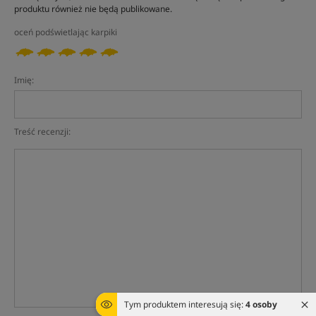
produktu również nie będą publikowane.
oceń podświetlając karpiki
Imię:
Treść recenzji:
Tym produktem interesują się:
4 osoby