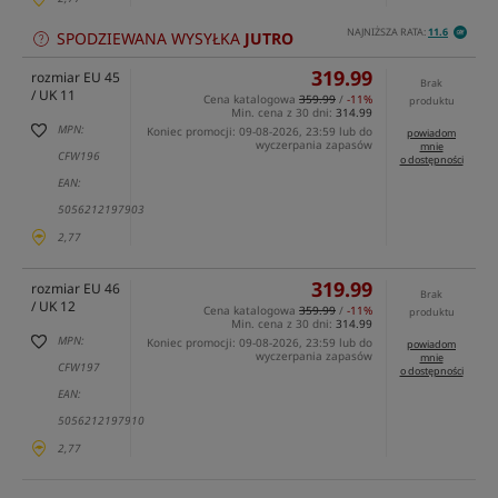
NAJNIŻSZA RATA:
11.6
SPODZIEWANA WYSYŁKA
JUTRO
319.99
rozmiar EU 45
Brak
/ UK 11
Cena katalogowa
359.99
/
-11%
produktu
Min. cena z 30 dni:
314.99
MPN:
Koniec promocji: 09-08-2026, 23:59 lub do
powiadom
wyczerpania zapasów
mnie
CFW196
o dostępności
EAN:
5056212197903
2,77
319.99
rozmiar EU 46
Brak
/ UK 12
Cena katalogowa
359.99
/
-11%
produktu
Min. cena z 30 dni:
314.99
MPN:
Koniec promocji: 09-08-2026, 23:59 lub do
powiadom
wyczerpania zapasów
mnie
CFW197
o dostępności
EAN:
5056212197910
2,77