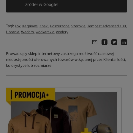
źródeł w Google!
Tagi:
,
,
,
,
,
,
Fox
Karpiowe
Khaki
Poszerzone
Szerokie
Tempest Advanced 100
,
,
,
Ubrania
Waders
wędkarskie
wodery
Prowadzący sklep internetowy zastrzega możliwość czasowej
niedostępności oferowanych towarów w żądanej przez Klienta ilości,
kolorystyce lub rozmiarze.