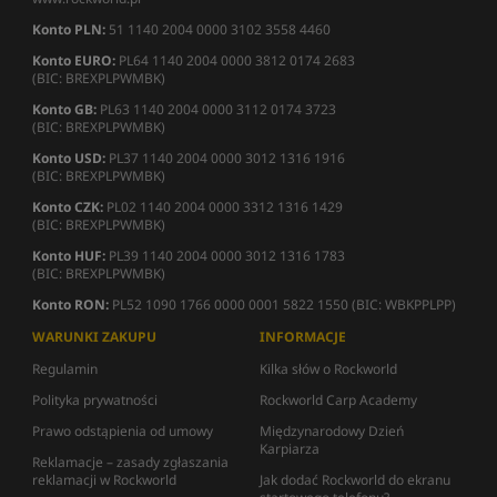
Konto PLN:
51 1140 2004 0000 3102 3558 4460
Konto EURO:
PL64 1140 2004 0000 3812 0174 2683
(BIC: BREXPLPWMBK)
Konto GB:
PL63 1140 2004 0000 3112 0174 3723
(BIC: BREXPLPWMBK)
Konto USD:
PL37 1140 2004 0000 3012 1316 1916
(BIC: BREXPLPWMBK)
Konto CZK:
PL02 1140 2004 0000 3312 1316 1429
(BIC: BREXPLPWMBK)
Konto HUF:
PL39 1140 2004 0000 3012 1316 1783
(BIC: BREXPLPWMBK)
Konto RON:
PL52 1090 1766 0000 0001 5822 1550 (BIC: WBKPPLPP)
WARUNKI ZAKUPU
INFORMACJE
Regulamin
Kilka słów o Rockworld
Polityka prywatności
Rockworld Carp Academy
Prawo odstąpienia od umowy
Międzynarodowy Dzień
Karpiarza
Reklamacje – zasady zgłaszania
reklamacji w Rockworld
Jak dodać Rockworld do ekranu