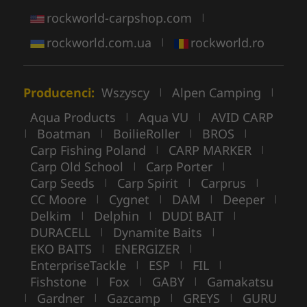
rockworld-carpshop.com
|
rockworld.com.ua
rockworld.ro
|
Producenci:
Wszyscy
Alpen Camping
|
|
Aqua Products
Aqua VU
AVID CARP
|
|
Boatman
BoilieRoller
BROS
|
|
|
|
Carp Fishing Poland
CARP MARKER
|
|
Carp Old School
Carp Porter
|
|
Carp Seeds
Carp Spirit
Carprus
|
|
|
CC Moore
Cygnet
DAM
Deeper
|
|
|
|
Delkim
Delphin
DUDI BAIT
|
|
|
DURACELL
Dynamite Baits
|
|
EKO BAITS
ENERGIZER
|
|
EnterpriseTackle
ESP
FIL
|
|
|
Fishstone
Fox
GABY
Gamakatsu
|
|
|
Gardner
Gazcamp
GREYS
GURU
|
|
|
|