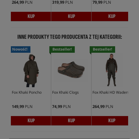
264,99
PLN
319,99
PLN
79,99
PLN
209
KUP
KUP
KUP
INNE PRODUKTY TEGO PRODUCENTA Z TEJ KATEGORII:
Nowość!
Bestseller!
Bestseller!
Bes
Fox Khaki Poncho
Fox Khaki Clogs
Fox Khaki HD Waders
Fox
Sli
149,99
PLN
74,99
PLN
264,99
PLN
81,
KUP
KUP
KUP