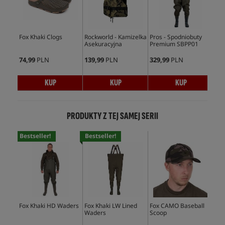
Fox Khaki Clogs
Rockworld - Kamizelka
Pros - Spodniobuty
Fox
Asekuracyjna
Premium SBPP01
Sli
74,99
PLN
139,99
PLN
329,99
PLN
81,
KUP
KUP
KUP
PRODUKTY Z TEJ SAMEJ SERII
Bestseller!
Bestseller!
Fox Khaki HD Waders
Fox Khaki LW Lined
Fox CAMO Baseball
Fox
Waders
Scoop
Co