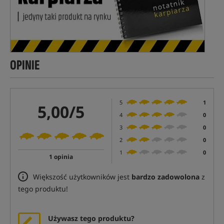
OPINIE
5
1
5,00/5
4
0
3
0
2
0
1
0
1 opinia
Większość użytkowników jest
bardzo zadowolona
z
tego produktu!
Używasz tego produktu?