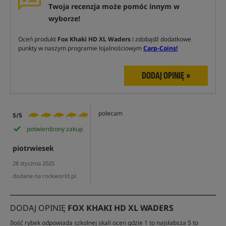
Twoja recenzja może pomóc innym w
wyborze!
Oceń produkt
Fox Khaki HD XL Waders
i zdobądź dodatkowe
punkty w naszym programie lojalnościowym
Carp-Coins!
DODAJ OPINIĘ »
polecam
5/5
potwierdzony zakup
piotrwiesek
28 stycznia 2025
dodane na rockworld.pl
DODAJ OPINIĘ
FOX KHAKI HD XL WADERS
Ilość rybek odpowiada szkolnej skali ocen gdzie 1 to najsłabsza 5 to