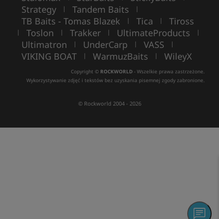
Strategy
Tandem Baits
|
|
TB Baits - Tomas Blazek
Tica
Tiross
|
|
Toslon
Trakker
UltimateProducts
|
|
|
|
Ultimatron
UnderCarp
VASS
|
|
|
VIKING BOAT
WarmuzBaits
WileyX
|
|
Copyright ©
ROCKWORLD
- Wszelkie prawa zastrzeżone.
Wykorzystywanie zdjęć i tekstów bez uzyskania pisemnej zgody zabronione.
© Rockworld 2004 - 2026