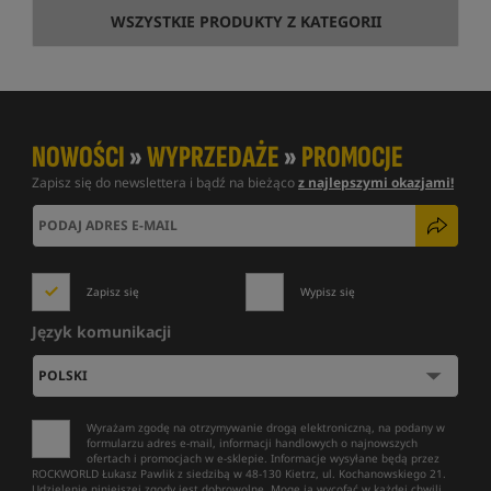
WSZYSTKIE PRODUKTY Z KATEGORII
NOWOŚCI
»
WYPRZEDAŻE
»
PROMOCJE
Zapisz się do newslettera i bądź na bieżąco
z najlepszymi okazjami!
Zapisz się
Wypisz się
Język komunikacji
Wyrażam zgodę na otrzymywanie drogą elektroniczną, na podany w
formularzu adres e-mail, informacji handlowych o najnowszych
ofertach i promocjach w e-sklepie. Informacje wysyłane będą przez
ROCKWORLD Łukasz Pawlik z siedzibą w 48-130 Kietrz, ul. Kochanowskiego 21.
Udzielenie niniejszej zgody jest dobrowolne. Mogę ją wycofać w każdej chwili,