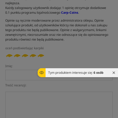
najlepsza.
Każdy zalogowany użytkownik dodając 1 opinię otrzymuje dodatkowe
0.1 punktu programu lojalnościowego
Carp-Coins
.
Opinie są ręcznie moderowane przez administratora sklepu. Opinie
szkalujące produkt, od użytkowników którzy nie dokonali u nas zakupu
tego produktu nie będą publikowane. Opinie z wulgaryzmami, linkami
zewnętrznymi, niezrozumiałe oraz nie odnoszące się do opiniowanego
produktu również nie będą publikowane.
oceń podświetlając karpiki
Imię:
Tym produktem interesuje się:
6 osób
Treść recenzji: