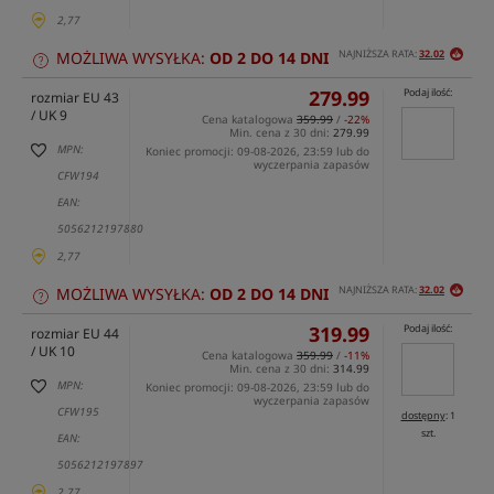
2,77
NAJNIŻSZA RATA:
32.02
MOŻLIWA WYSYŁKA:
OD 2 DO 14 DNI
279.99
Podaj ilość:
rozmiar EU 43
/ UK 9
Cena katalogowa
359.99
/
-22%
Min. cena z 30 dni:
279.99
MPN:
Koniec promocji: 09-08-2026, 23:59 lub do
wyczerpania zapasów
CFW194
EAN:
5056212197880
2,77
NAJNIŻSZA RATA:
32.02
MOŻLIWA WYSYŁKA:
OD 2 DO 14 DNI
319.99
Podaj ilość:
rozmiar EU 44
/ UK 10
Cena katalogowa
359.99
/
-11%
Min. cena z 30 dni:
314.99
MPN:
Koniec promocji: 09-08-2026, 23:59 lub do
wyczerpania zapasów
CFW195
dostępny
: 1
szt.
EAN:
5056212197897
2,77