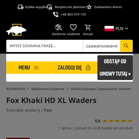
Szybka wysyłka
Bezpieczne płatności
Zadowoleni klienci
+48 883 474 729
PLN
śledzenie
ulubione
koszyk
zaawansowane
ODSTĄP OD
MENU
ZALOGUJ SIĘ
UMOWY TUTAJ »
ROCKWORLD
Wędkarstwo Karpiowe
Odzież karpiowa i wyposażenie osobiste
Fox Khaki HD XL Waders
Szerokie wodery /
Fox
5,0
1 opinia | ponad 20 osób kupiło ten produkt