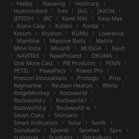
Haibo
Haswing
Holdcarp
|
|
|
|
Humminbird
Inni
JAG
JAXON
|
|
|
|
JETFISH
JRC
Karel Nikl
Karp Max
|
|
|
Kiana Carp
Kolibri
Korda
|
|
|
|
Korum
Kryston
KUMU
Lowrance
|
|
|
Mainline
Massive Baits
Matrix
|
|
|
|
Minn Kota
Mivardi
MUGGA
Nash
|
|
|
NAVITAS
NawiPoland
OKUMA
|
|
|
|
One More Cast
PB Products
PENN
|
|
|
PETZL
PowaPacs
Power Pro
|
|
|
Preston Innovations
Prologic
Pros
|
|
|
Raymarine
Reuben Heaton
Rhino
|
|
|
RidgeMonkey
Rockworld
|
|
Rockworld c
Rockworld ł
|
|
Rockworld p
Rockworld w
|
|
Seven Oaks
Shimano
|
|
Smart Indicators
Solar
Sonik
|
|
|
Sonubaits
Spomb
Sportex
Spro
|
|
|
|
Stalomax
StarBaits
StickyBaits
|
|
|