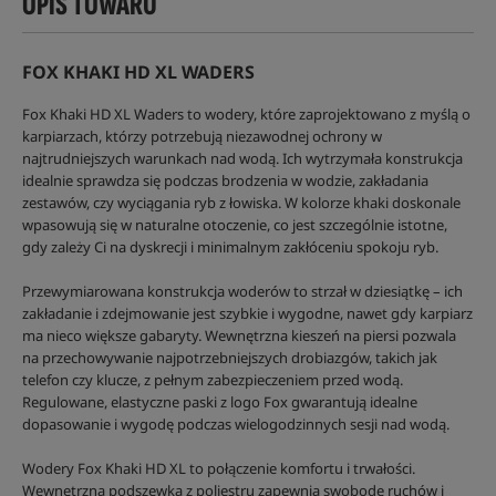
OPIS TOWARU
FOX KHAKI HD XL WADERS
Fox Khaki HD XL Waders to wodery, które zaprojektowano z myślą o
karpiarzach, którzy potrzebują niezawodnej ochrony w
najtrudniejszych warunkach nad wodą. Ich wytrzymała konstrukcja
idealnie sprawdza się podczas brodzenia w wodzie, zakładania
zestawów, czy wyciągania ryb z łowiska. W kolorze khaki doskonale
wpasowują się w naturalne otoczenie, co jest szczególnie istotne,
gdy zależy Ci na dyskrecji i minimalnym zakłóceniu spokoju ryb.
Przewymiarowana konstrukcja woderów to strzał w dziesiątkę – ich
zakładanie i zdejmowanie jest szybkie i wygodne, nawet gdy karpiarz
ma nieco większe gabaryty. Wewnętrzna kieszeń na piersi pozwala
na przechowywanie najpotrzebniejszych drobiazgów, takich jak
telefon czy klucze, z pełnym zabezpieczeniem przed wodą.
Regulowane, elastyczne paski z logo Fox gwarantują idealne
dopasowanie i wygodę podczas wielogodzinnych sesji nad wodą.
Wodery Fox Khaki HD XL to połączenie komfortu i trwałości.
Wewnętrzna podszewka z poliestru zapewnia swobodę ruchów i