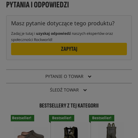
PYTANIA I ODPOWIEDZI
Masz pytanie dotyczące tego produktu?
Zadaj je tutaj i
uzyskaj odpowiedź
naszych ekspertów oraz
społeczności Rockworld!
ZAPYTAJ
PYTANIE O TOWAR
ŚLEDŹ TOWAR
BESTSELLERY Z TEJ KATEGORII
Bestseller!
Bestseller!
Bestseller!
Bes