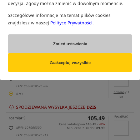
decyzja. Zgody można zmienić w dowolnym momencie.
Szczegółowe informacje ma temat plików cookies
znajdziesz w naszej
Polityce Prywatności
.
tylko produkty na
"naszym magazynie"
Zmień ustawienia
(część opcji mogła zostać ukryta przez wybrany sposób filtrowania)
Opcja
Cena PLN
Ilość
Zaakceptuj wszystkie
105.49
Podaj ilość:
rozmiar XS
Cena katalogowa
115.19
/
-8%
MPN: 101005299
Min. cena z 30 dni:
71.45
EAN: 8586018525206
dostępny
: 1
0,93
szt.
SPODZIEWANA WYSYŁKA JESZCZE
DZIŚ
105.49
Podaj ilość:
rozmiar S
Cena katalogowa
115.19
/
-8%
MPN: 101005300
Min. cena z 30 dni:
89.99
EAN: 8586018525213