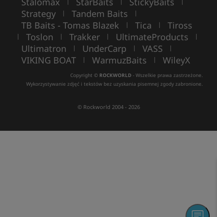
Stalomax
StarBaits
StickyBaits
|
|
|
Strategy
Tandem Baits
|
|
TB Baits - Tomas Blazek
Tica
Tiross
|
|
Toslon
Trakker
UltimateProducts
|
|
|
|
Ultimatron
UnderCarp
VASS
|
|
|
VIKING BOAT
WarmuzBaits
WileyX
|
|
Copyright ©
ROCKWORLD
- Wszelkie prawa zastrzeżone.
Wykorzystywanie zdjęć i tekstów bez uzyskania pisemnej zgody zabronione.
© Rockworld 2004 - 2026