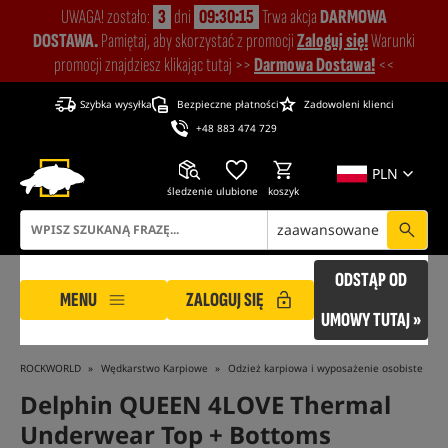
UWAGA! zostało:
3
dni
09:30:14
Trwa akcja
DARMOWA
DOSTAWA.
Pamiętaj, aby skorzystać z promocji
Zaloguj się!
Warunki
promocji znajdziesz klikając tutaj >>
Darmowa Dostawa!
<<
Szybka wysyłka
Bezpieczne płatności
Zadowoleni klienci
+48 883 474 729
PLN
śledzenie
ulubione
koszyk
zaawansowane
ODSTĄP OD
MENU
ZALOGUJ SIĘ
UMOWY TUTAJ »
ROCKWORLD
Wędkarstwo Karpiowe
Odzież karpiowa i wyposażenie osobiste
Delphin QUEEN 4LOVE Thermal
Underwear Top + Bottoms