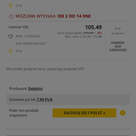
0,93
MOŻLIWA WYSYŁKA:
OD 2 DO 14 DNI
105.49
rozmiar XXL
Brak
Cena katalogowa
115.19
/
-8%
produktu
MPN: 101005304
Min. cena z 30 dni:
71.45
powiadom
EAN: 8586018525251
mnie
o dostępności
0,93
Wszystkie podane ceny zawierają podatek VAT
Producent:
Delphin
Dostawa już od:
7.99 PLN
Poleć ten produkt
ZALOGUJ SIĘ I POLEĆ »
znajomym: