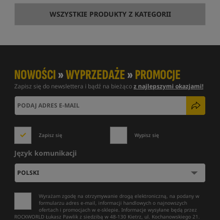
WSZYSTKIE PRODUKTY Z KATEGORII
NOWOŚCI
»
WYPRZEDAŻE
»
PROMOCJE
Zapisz się do newslettera i bądź na bieżąco
z najlepszymi okazjami!
Zapisz się
Wypisz się
Język komunikacji
Wyrażam zgodę na otrzymywanie drogą elektroniczną, na podany w
formularzu adres e-mail, informacji handlowych o najnowszych
ofertach i promocjach w e-sklepie. Informacje wysyłane będą przez
ROCKWORLD Łukasz Pawlik z siedzibą w 48-130 Kietrz, ul. Kochanowskiego 21.