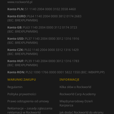
www.rockworld.pl
Konto PLN:
51 1140 2004 0000 3102 3558 4460
Konto EURO:
PL64 1140 2004 0000 3812 0174 2683
(BIC: BREXPLPWMBK)
Konto GB:
PL63 1140 2004 0000 3112 0174 3723
(BIC: BREXPLPWMBK)
Konto USD:
PL37 1140 2004 0000 3012 1316 1916
(BIC: BREXPLPWMBK)
Konto CZK:
PL02 1140 2004 0000 3312 1316 1429
(BIC: BREXPLPWMBK)
Konto HUF:
PL39 1140 2004 0000 3012 1316 1783
(BIC: BREXPLPWMBK)
Konto RON:
PL52 1090 1766 0000 0001 5822 1550 (BIC: WBKPPLPP)
WARUNKI ZAKUPU
INFORMACJE
Regulamin
Kilka słów o Rockworld
Polityka prywatności
Rockworld Carp Academy
Prawo odstąpienia od umowy
Międzynarodowy Dzień
Karpiarza
Reklamacje – zasady zgłaszania
reklamacji w Rockworld
Jak dodać Rockworld do ekranu