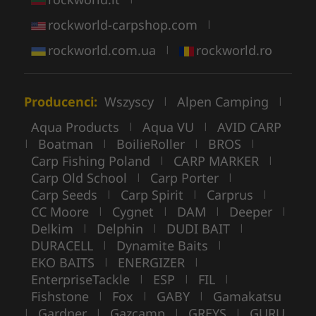
rockworld-carpshop.com
|
rockworld.com.ua
rockworld.ro
|
Producenci:
Wszyscy
Alpen Camping
|
|
Aqua Products
Aqua VU
AVID CARP
|
|
Boatman
BoilieRoller
BROS
|
|
|
|
Carp Fishing Poland
CARP MARKER
|
|
Carp Old School
Carp Porter
|
|
Carp Seeds
Carp Spirit
Carprus
|
|
|
CC Moore
Cygnet
DAM
Deeper
|
|
|
|
Delkim
Delphin
DUDI BAIT
|
|
|
DURACELL
Dynamite Baits
|
|
EKO BAITS
ENERGIZER
|
|
EnterpriseTackle
ESP
FIL
|
|
|
Fishstone
Fox
GABY
Gamakatsu
|
|
|
Gardner
Gazcamp
GREYS
GURU
|
|
|
|