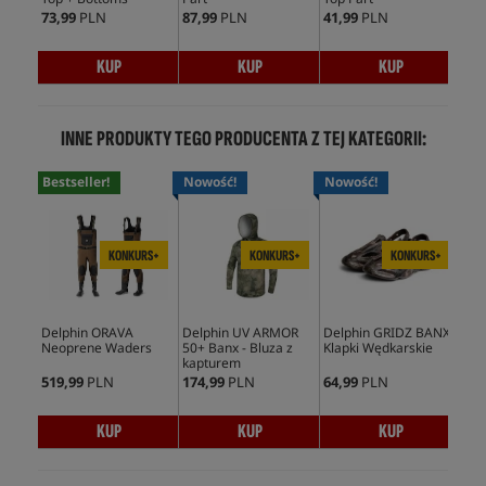
73,99
PLN
87,99
PLN
41,99
PLN
130
KUP
KUP
KUP
INNE PRODUKTY TEGO PRODUCENTA Z TEJ KATEGORII:
Bestseller!
Nowość!
Nowość!
KONKURS+
KONKURS+
KONKURS+
Delphin ORAVA
Delphin UV ARMOR
Delphin GRIDZ BANX -
Del
Neoprene Waders
50+ Banx - Bluza z
Klapki Wędkarskie
5T 
kapturem
519,99
PLN
174,99
PLN
64,99
PLN
236
KUP
KUP
KUP