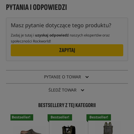
PYTANIA I ODPOWIEDZI
Masz pytanie dotyczące tego produktu?
Zadaj je tutaj i
uzyskaj odpowiedź
naszych ekspertów oraz
społeczności Rockworld!
ZAPYTAJ
PYTANIE O TOWAR
ŚLEDŹ TOWAR
BESTSELLERY Z TEJ KATEGORII
Bestseller!
Bestseller!
Bestseller!
Bes