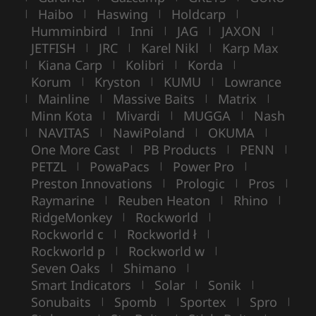
Haibo
Haswing
Holdcarp
|
|
|
|
Humminbird
Inni
JAG
JAXON
|
|
|
|
JETFISH
JRC
Karel Nikl
Karp Max
|
|
|
Kiana Carp
Kolibri
Korda
|
|
|
|
Korum
Kryston
KUMU
Lowrance
|
|
|
Mainline
Massive Baits
Matrix
|
|
|
|
Minn Kota
Mivardi
MUGGA
Nash
|
|
|
NAVITAS
NawiPoland
OKUMA
|
|
|
|
One More Cast
PB Products
PENN
|
|
|
PETZL
PowaPacs
Power Pro
|
|
|
Preston Innovations
Prologic
Pros
|
|
|
Raymarine
Reuben Heaton
Rhino
|
|
|
RidgeMonkey
Rockworld
|
|
Rockworld c
Rockworld ł
|
|
Rockworld p
Rockworld w
|
|
Seven Oaks
Shimano
|
|
Smart Indicators
Solar
Sonik
|
|
|
Sonubaits
Spomb
Sportex
Spro
|
|
|
|