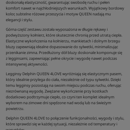
doskonałą elastyczność, gwarantując swobodę ruchu i pełen
komfort nawet w najchłodniejszych warunkach. Wyjątkowy bordowy
kolor, subtelne różowe przeszycia i motyw QUEEN nadają mu
elegancji i stylu.
Górna część zestawu została wyposażona w długie rękawy i
podwyższony kołnierz, które skutecznie chronią przed utratą ciepła.
Elastyczne wykończenia na kołnierzu, mankietach i dolnym brzegu
bluzy zapewniają idealne dopasowanie do sylwetki, minimalizując
przenikanie zimna. Przedłużony dół bluzy doskonale komponuje się
z legginsami, zapewniając pełne okrycie i wygodę nawet podczas
intensywnej aktywności.
Legginsy Delphin QUEEN 4LOVE wyróżniają się elastycznym pasem,
który idealnie przylega do ciała, niezależnie od typu sylwetki. Dzięki
temu legginsy pozostają na swoim miejscu podczas ruchu, oferując
niezrównaną wygodę. Zwężane wykończenie przy kostkach
dodatkowo podtrzymuje ciepło, co czyni ten komplet idealnym
wyborem na zimowe dni spędzone nad wodą lub na świeżym
powietrzu.
Delphin QUEEN 4LOVE to połączenie funkcjonalności, wygody i stylu,
które sprawdzi się w każdej sytuacji, niezależnie od temperatury i
warunków.