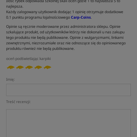
Ilość rybek odpowiada szkolnej skali ocen gdzie 1 to najsłabsza 5 to
najlepsza.
Każdy zalogowany użytkownik dodając 1 opinię otrzymuje dodatkowe
0.1 punktu programu lojalnościowego
Carp-Coins
.
Opinie są ręcznie moderowane przez administratora sklepu. Opinie
szkalujące produkt, od użytkowników którzy nie dokonali u nas zakupu
tego produktu nie będą publikowane. Opinie z wulgaryzmami, linkami
zewnętrznymi, niezrozumiałe oraz nie odnoszące się do opiniowanego
produktu również nie będą publikowane.
oceń podświetlając karpiki
Imię:
Treść recenzji: