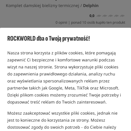
Komplet damskiej bielizny termicznej /
Delphin
0,0
0 opinii | ponad 10 osób kupiło ten produkt
Konkurs+
Bestseller!
ROCKWORLD dba o Twoją prywatność!
Nasza strona korzysta z plików cookies, które pomagają
zapewnić Ci bezpieczne i komfortowe warunki podczas
wizyt na naszej stronie. Strona wykorzystuje pliki cookies
do zapewnienia prawidłowego działania, analizy ruchu
oraz wyświetlania spersonalizowanych reklam przez
partnerów takich jak Google, Meta, TikTok oraz Microsoft.
Dzięki plikom cookies możemy zrozumieć Twoje potrzeby i
dopasować treść reklam do Twoich zainteresowań.
Możesz zaakceptować wszystkie pliki cookies, jednak nie
jest to konieczne do korzystania ze strony. Możesz
dostosować zgody do swoich potrzeb - do Ciebie należy