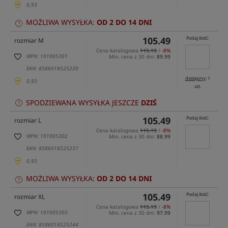
0,93
MOŻLIWA WYSYŁKA:
OD 2 DO 14 DNI
105.49
Podaj ilość:
rozmiar M
Cena katalogowa
115.19
/
-8%
MPN: 101005301
Min. cena z 30 dni:
89.99
EAN: 8586018525220
dostępny
: 1
0,93
szt.
SPODZIEWANA WYSYŁKA JESZCZE
DZIŚ
105.49
Podaj ilość:
rozmiar L
Cena katalogowa
115.19
/
-8%
MPN: 101005302
Min. cena z 30 dni:
88.99
EAN: 8586018525237
0,93
MOŻLIWA WYSYŁKA:
OD 2 DO 14 DNI
105.49
Podaj ilość:
rozmiar XL
Cena katalogowa
115.19
/
-8%
MPN: 101005303
Min. cena z 30 dni:
97.99
EAN: 8586018525244