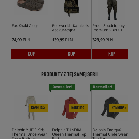
Fox Khaki Clogs
Rockworld - Kamizelka
Pros - Spodniobuty
Fox
Asekuracyjna
Premium SBPP01
Sli
74,99
PLN
139,99
PLN
329,99
PLN
81,
KUP
KUP
KUP
PRODUKTY Z TEJ SAMEJ SERII
Bestseller!
Bestseller!
Bes
KONKURS+
KONKURS+
KONKURS+
Delphin YUPIE Kids
Delphin TUNDRA
Delphin EnergyX
Del
Thermal Underwear
Queen Thermal Top
Thermal Underwear
- K
Top + Bottoms
Part
Top Part
Ter