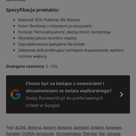
Specyfikacja produktu:
Materiał: 92% Poliester, 8% Elastan
Kolor: Bordowy z różowymi przeszyciami
Funkcje: Termoaktywność, elastyczność, kompresja
Wysokiej jakości komfort cieplny
Zaprojektowane specjalnie dla kobiet
Zalecenie: Jeśli preferujesz luźniejsze dopasowanie, wybierz
rozmiar większy
Dostępne rozmiary:
S - XXL
Chcesz być na bieżąco z nowościami i
aktualnościami ze świata wędkarskiego?
Dodaj Rockworld.pl do preferowanych
źródeł w Google!
Tagi:
,
,
,
,
,
,
,
4LOVE
Bielizna
bielizny
Bottoms
damskiej
Delphin
Karpiowe
,
,
,
,
,
,
,
Komplet
QUEEN
termicznej
Termoaktywna
Thermal
Top
Ubrania