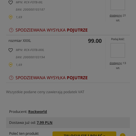
MPN: RCK-FOTB-XXL
EAN: 200000103187
dostępny
: 21
1,69
szt.
SPODZIEWANA WYSYŁKA
POJUTRZE
99.00
Podaj ilość:
rozmiar XXXL
MPN: RCK-FOTB-XXXL
EAN: 200000103194
dostępny
: 13
1,69
szt.
SPODZIEWANA WYSYŁKA
POJUTRZE
Wszystkie podane ceny zawierają podatek VAT
Producent:
Rockworld
Dostawa już od:
7.99 PLN
Poleć ten produkt
ZALOGUJ SIĘ I POLEĆ »