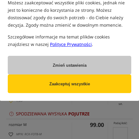
Możesz zaakceptować wszystkie pliki cookies, jednak nie
jest to konieczne do korzystania ze strony. Możesz
dostosować zgody do swoich potrzeb - do Ciebie należy
decyzja. Zgody można zmienić w dowolnym momencie.
Szczegółowe informacje ma temat plików cookies
znajdziesz w naszej
Polityce Prywatności
.
tylko produkty na
"naszym magazynie"
(część opcji mogła zostać ukryta przez wybrany sposób filtrowania)
Opcja
Cena PLN
Ilość
Zmień ustawienia
99.00
Podaj ilość:
rozmiar S
Zaakceptuj wszystkie
MPN: RCK-FOTB-S
EAN: 200000103149
dostępny
: 15
1,69
szt.
SPODZIEWANA WYSYŁKA
POJUTRZE
99.00
Podaj ilość:
rozmiar M
MPN: RCK-FOTB-M