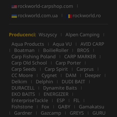
rockworld-carpshop.com
|
rockworld.com.ua
rockworld.ro
|
Producenci:
Wszyscy
Alpen Camping
|
|
Aqua Products
Aqua VU
AVID CARP
|
|
Boatman
BoilieRoller
BROS
|
|
|
|
Carp Fishing Poland
CARP MARKER
|
|
Carp Old School
Carp Porter
|
|
Carp Seeds
Carp Spirit
Carprus
|
|
|
CC Moore
Cygnet
DAM
Deeper
|
|
|
|
Delkim
Delphin
DUDI BAIT
|
|
|
DURACELL
Dynamite Baits
|
|
EKO BAITS
ENERGIZER
|
|
EnterpriseTackle
ESP
FIL
|
|
|
Fishstone
Fox
GABY
Gamakatsu
|
|
|
Gardner
Gazcamp
GREYS
GURU
|
|
|
|