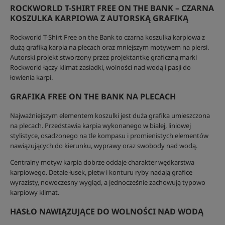
ROCKWORLD T-SHIRT FREE ON THE BANK – CZARNA
KOSZULKA KARPIOWA Z AUTORSKĄ GRAFIKĄ
Rockworld T-Shirt Free on the Bank to czarna koszulka karpiowa z
dużą grafiką karpia na plecach oraz mniejszym motywem na piersi.
Autorski projekt stworzony przez projektantkę graficzną marki
Rockworld łączy klimat zasiadki, wolności nad wodą i pasji do
łowienia karpi.
GRAFIKA FREE ON THE BANK NA PLECACH
Najważniejszym elementem koszulki jest duża grafika umieszczona
na plecach. Przedstawia karpia wykonanego w białej, liniowej
stylistyce, osadzonego na tle kompasu i promienistych elementów
nawiązujących do kierunku, wyprawy oraz swobody nad wodą.
Centralny motyw karpia dobrze oddaje charakter wędkarstwa
karpiowego. Detale łusek, płetw i konturu ryby nadają grafice
wyrazisty, nowoczesny wygląd, a jednocześnie zachowują typowo
karpiowy klimat.
HASŁO NAWIĄZUJĄCE DO WOLNOŚCI NAD WODĄ