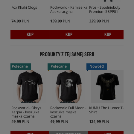
Fox Khaki Clogs
Rockworld - Kamizelka
Pros - Spodniobuty
Fox
Asekuracyjna
Premium SBPP01
Sli
74,99
PLN
139,99
PLN
329,99
PLN
86,
KUP
KUP
KUP
PRODUKTY Z TEJ SAMEJ SERII
Polecane
Polecane
Nowość!
Po
Rockworld - Obrys
Rockworld Full Moon -
KUMU The Hunter T-
Roc
Karpia - koszulka
koszulka męska
Shirt
Sty
męska czarna
czarna
męs
49,99
PLN
49,99
PLN
124,99
PLN
49,