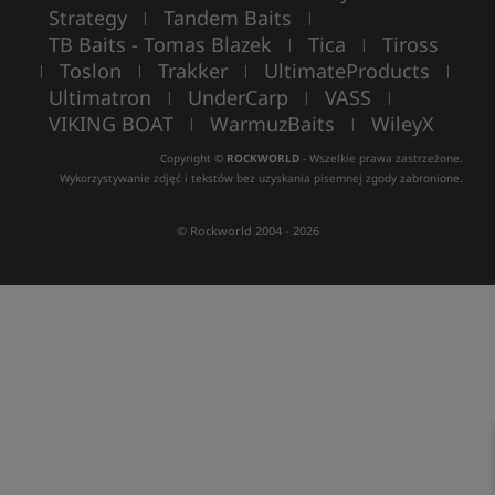
Strategy
Tandem Baits
|
|
TB Baits - Tomas Blazek
Tica
Tiross
|
|
Toslon
Trakker
UltimateProducts
|
|
|
|
Ultimatron
UnderCarp
VASS
|
|
|
VIKING BOAT
WarmuzBaits
WileyX
|
|
Copyright ©
ROCKWORLD
- Wszelkie prawa zastrzeżone.
Wykorzystywanie zdjęć i tekstów bez uzyskania pisemnej zgody zabronione.
© Rockworld 2004 - 2026