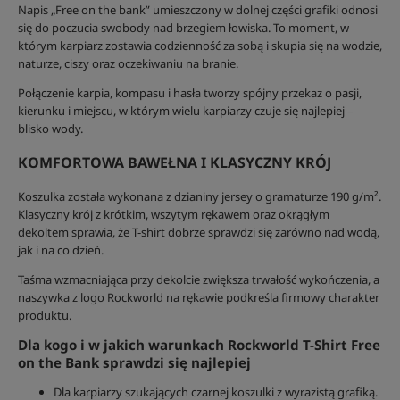
Napis „Free on the bank” umieszczony w dolnej części grafiki odnosi
się do poczucia swobody nad brzegiem łowiska. To moment, w
którym karpiarz zostawia codzienność za sobą i skupia się na wodzie,
naturze, ciszy oraz oczekiwaniu na branie.
Połączenie karpia, kompasu i hasła tworzy spójny przekaz o pasji,
kierunku i miejscu, w którym wielu karpiarzy czuje się najlepiej –
blisko wody.
KOMFORTOWA BAWEŁNA I KLASYCZNY KRÓJ
Koszulka została wykonana z dzianiny jersey o gramaturze 190 g/m².
Klasyczny krój z krótkim, wszytym rękawem oraz okrągłym
dekoltem sprawia, że T-shirt dobrze sprawdzi się zarówno nad wodą,
jak i na co dzień.
Taśma wzmacniająca przy dekolcie zwiększa trwałość wykończenia, a
naszywka z logo Rockworld na rękawie podkreśla firmowy charakter
produktu.
Dla kogo i w jakich warunkach Rockworld T-Shirt Free
on the Bank sprawdzi się najlepiej
Dla karpiarzy szukających czarnej koszulki z wyrazistą grafiką.