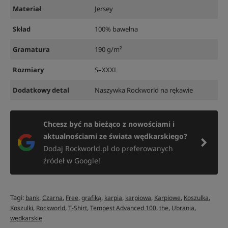
Materiał
Jersey
Skład
100% bawełna
Gramatura
190 g/m²
Rozmiary
S–XXXL
Dodatkowy detal
Naszywka Rockworld na rękawie
Chcesz być na bieżąco z nowościami i
aktualnościami ze świata wędkarskiego?
Dodaj Rockworld.pl do preferowanych
źródeł w Google!
Tagi:
,
,
,
,
,
,
,
,
bank
Czarna
Free
grafiką
karpia
karpiowa
Karpiowe
Koszulka
,
,
,
,
,
,
Koszulki
Rockworld
T-Shirt
Tempest Advanced 100
the
Ubrania
wędkarskie