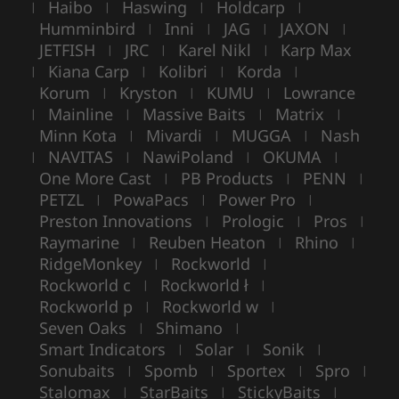
Haibo
Haswing
Holdcarp
|
|
|
|
Humminbird
Inni
JAG
JAXON
|
|
|
|
JETFISH
JRC
Karel Nikl
Karp Max
|
|
|
Kiana Carp
Kolibri
Korda
|
|
|
|
Korum
Kryston
KUMU
Lowrance
|
|
|
Mainline
Massive Baits
Matrix
|
|
|
|
Minn Kota
Mivardi
MUGGA
Nash
|
|
|
NAVITAS
NawiPoland
OKUMA
|
|
|
|
One More Cast
PB Products
PENN
|
|
|
PETZL
PowaPacs
Power Pro
|
|
|
Preston Innovations
Prologic
Pros
|
|
|
Raymarine
Reuben Heaton
Rhino
|
|
|
RidgeMonkey
Rockworld
|
|
Rockworld c
Rockworld ł
|
|
Rockworld p
Rockworld w
|
|
Seven Oaks
Shimano
|
|
Smart Indicators
Solar
Sonik
|
|
|
Sonubaits
Spomb
Sportex
Spro
|
|
|
|
Stalomax
StarBaits
StickyBaits
|
|
|