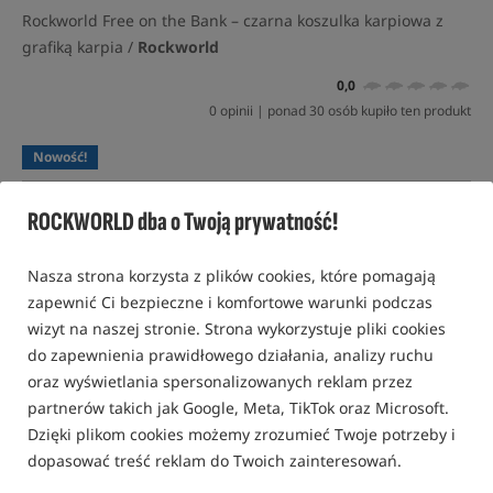
Rockworld Free on the Bank – czarna koszulka karpiowa z
grafiką karpia /
Rockworld
0,0
0 opinii | ponad 30 osób kupiło ten produkt
Nowość!
ROCKWORLD dba o Twoją prywatność!
Nasza strona korzysta z plików cookies, które pomagają
zapewnić Ci bezpieczne i komfortowe warunki podczas
wizyt na naszej stronie. Strona wykorzystuje pliki cookies
do zapewnienia prawidłowego działania, analizy ruchu
oraz wyświetlania spersonalizowanych reklam przez
partnerów takich jak Google, Meta, TikTok oraz Microsoft.
Dzięki plikom cookies możemy zrozumieć Twoje potrzeby i
dopasować treść reklam do Twoich zainteresowań.