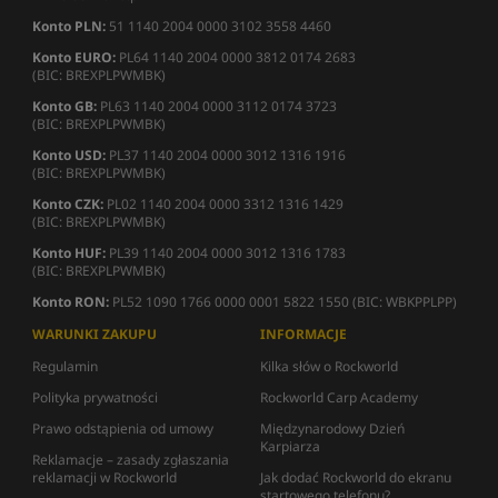
Konto PLN:
51 1140 2004 0000 3102 3558 4460
Konto EURO:
PL64 1140 2004 0000 3812 0174 2683
(BIC: BREXPLPWMBK)
Konto GB:
PL63 1140 2004 0000 3112 0174 3723
(BIC: BREXPLPWMBK)
Konto USD:
PL37 1140 2004 0000 3012 1316 1916
(BIC: BREXPLPWMBK)
Konto CZK:
PL02 1140 2004 0000 3312 1316 1429
(BIC: BREXPLPWMBK)
Konto HUF:
PL39 1140 2004 0000 3012 1316 1783
(BIC: BREXPLPWMBK)
Konto RON:
PL52 1090 1766 0000 0001 5822 1550 (BIC: WBKPPLPP)
WARUNKI ZAKUPU
INFORMACJE
Regulamin
Kilka słów o Rockworld
Polityka prywatności
Rockworld Carp Academy
Prawo odstąpienia od umowy
Międzynarodowy Dzień
Karpiarza
Reklamacje – zasady zgłaszania
reklamacji w Rockworld
Jak dodać Rockworld do ekranu
startowego telefonu?