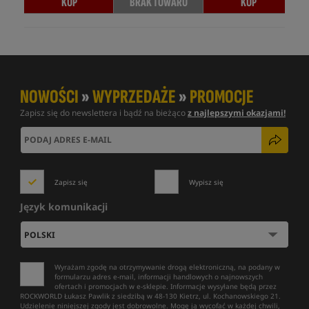
KUP
BRAK TOWARU
KUP
NOWOŚCI
»
WYPRZEDAŻE
»
PROMOCJE
Zapisz się do newslettera i bądź na bieżąco
z najlepszymi okazjami!
Zapisz się
Wypisz się
Język komunikacji
Wyrażam zgodę na otrzymywanie drogą elektroniczną, na podany w
formularzu adres e-mail, informacji handlowych o najnowszych
ofertach i promocjach w e-sklepie. Informacje wysyłane będą przez
ROCKWORLD Łukasz Pawlik z siedzibą w 48-130 Kietrz, ul. Kochanowskiego 21.
Udzielenie niniejszej zgody jest dobrowolne. Mogę ją wycofać w każdej chwili,