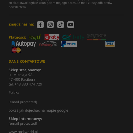
co skutkować będzie usunięciem mojego adresu e-mail z listy odbiorców
newslettera.
Znajdź nas na:
Płatności:
DANE KONTAKTOWE
Sklep stacjonarny:
ul. Mikołaja 9A,
47-400 Racibórz
tel. +48 883 474 729
Polska
[email protected]
pokaż jak dojechać na mapie google
Sklep internetowy:
[email protected]
www.rockworld.pl