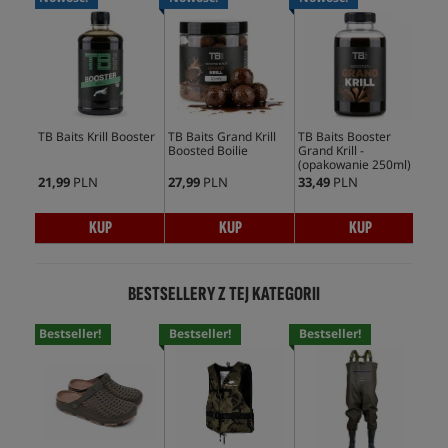
TB Baits Krill Booster
TB Baits Grand Krill
TB Baits Booster
Boosted Boilie
Grand Krill -
(opakowanie 250ml)
21,99
PLN
27,99
PLN
33,49
PLN
KUP
KUP
KUP
BESTSELLERY Z TEJ KATEGORII
Bestseller!
Bestseller!
Bestseller!
Bes