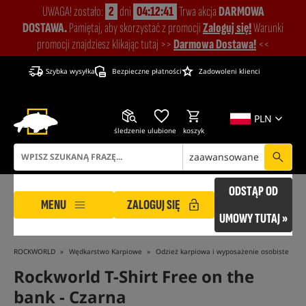
UWAGA! zostało:
2
dni
04:12:40
Trwa akcja
DARMOWA
DOSTAWA.
Pamiętaj, aby skorzystać z promocji
Zaloguj się!
Warunki
promocji znajdziesz klikając tutaj >>
Darmowa Dostawa!
<<
Szybka wysyłka
Bezpieczne płatności
Zadowoleni klienci
PLN
śledzenie
ulubione
koszyk
zaawansowane
ODSTĄP OD
MENU
ZALOGUJ SIĘ
UMOWY TUTAJ »
ROCKWORLD
Wędkarstwo Karpiowe
Odzież karpiowa i wyposażenie osobiste
Rockworld T-Shirt Free on the
bank
- Czarna