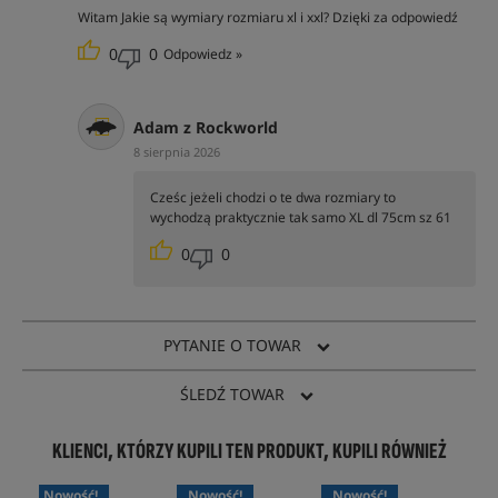
Witam Jakie są wymiary rozmiaru xl i xxl? Dzięki za odpowiedź
0
0
Odpowiedz »
Adam z Rockworld
8 sierpnia 2026
Cześc jeżeli chodzi o te dwa rozmiary to
wychodzą praktycznie tak samo XL dl 75cm sz 61
0
0
PYTANIE O TOWAR
ŚLEDŹ TOWAR
KLIENCI, KTÓRZY KUPILI TEN PRODUKT, KUPILI RÓWNIEŻ
Nowość!
Nowość!
Nowość!