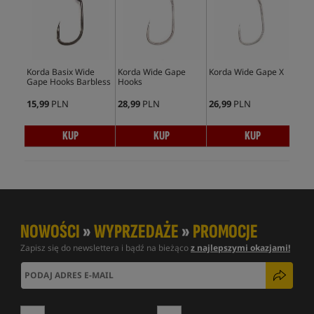
Korda Basix Wide
Korda Wide Gape
Korda Wide Gape X
Kor
Gape Hooks Barbless
Hooks
Ga
15,99
PLN
28,99
PLN
26,99
PLN
36,
KUP
KUP
KUP
NOWOŚCI
»
WYPRZEDAŻE
»
PROMOCJE
Zapisz się do newslettera i bądź na bieżąco
z najlepszymi okazjami!