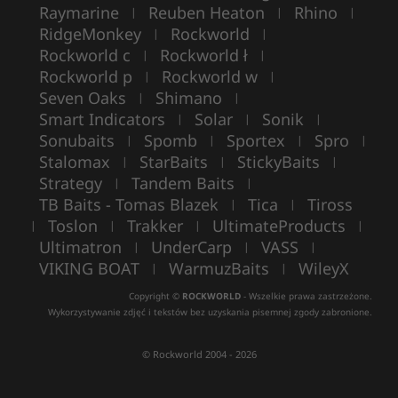
Raymarine
Reuben Heaton
Rhino
|
|
|
RidgeMonkey
Rockworld
|
|
Rockworld c
Rockworld ł
|
|
Rockworld p
Rockworld w
|
|
Seven Oaks
Shimano
|
|
Smart Indicators
Solar
Sonik
|
|
|
Sonubaits
Spomb
Sportex
Spro
|
|
|
|
Stalomax
StarBaits
StickyBaits
|
|
|
Strategy
Tandem Baits
|
|
TB Baits - Tomas Blazek
Tica
Tiross
|
|
Toslon
Trakker
UltimateProducts
|
|
|
|
Ultimatron
UnderCarp
VASS
|
|
|
VIKING BOAT
WarmuzBaits
WileyX
|
|
Copyright ©
ROCKWORLD
- Wszelkie prawa zastrzeżone.
Wykorzystywanie zdjęć i tekstów bez uzyskania pisemnej zgody zabronione.
© Rockworld 2004 - 2026