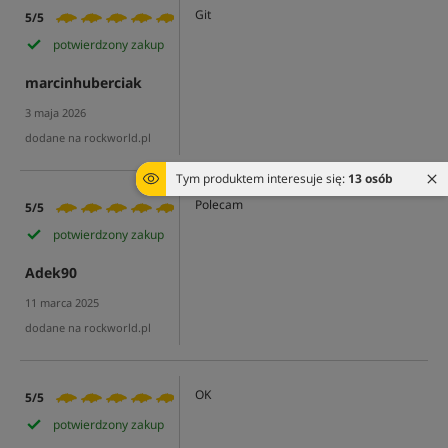
Git
5/5
potwierdzony zakup
marcinhuberciak
3 maja 2026
dodane na rockworld.pl
Tym produktem interesuje się:
13 osób
Polecam
5/5
potwierdzony zakup
Adek90
11 marca 2025
dodane na rockworld.pl
OK
5/5
potwierdzony zakup