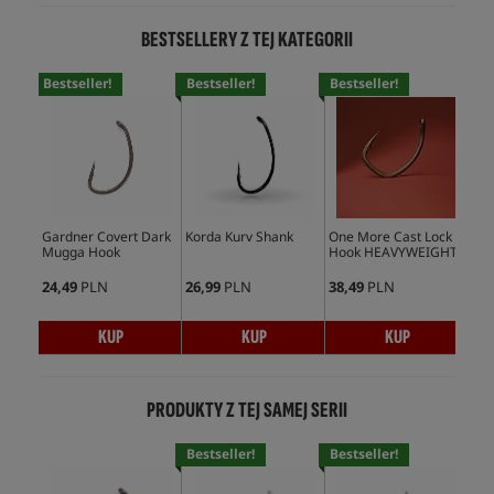
BESTSELLERY Z TEJ KATEGORII
Bestseller!
Bestseller!
Bestseller!
Bes
Gardner Covert Dark
Korda Kurv Shank
One More Cast Lock
Kor
Mugga Hook
Hook HEAVYWEIGHT
Ho
24,49
PLN
26,99
PLN
38,49
PLN
28,
KUP
KUP
KUP
PRODUKTY Z TEJ SAMEJ SERII
Bestseller!
Bestseller!