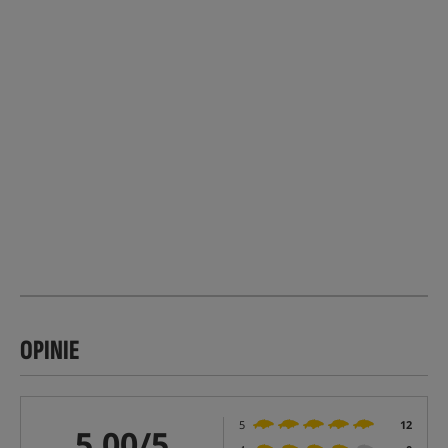
OPINIE
5
12
5,00/5