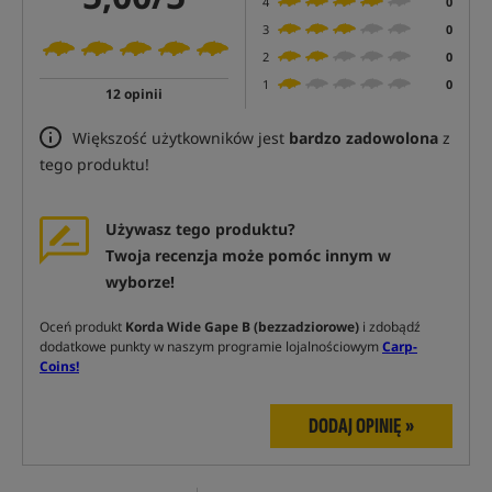
4
0
3
0
2
0
1
0
12 opinii
Większość użytkowników jest
bardzo zadowolona
z
tego produktu!
Używasz tego produktu?
Twoja recenzja może pomóc innym w
wyborze!
Oceń produkt
Korda Wide Gape B (bezzadziorowe)
i zdobądź
dodatkowe punkty w naszym programie lojalnościowym
Carp-
Coins!
DODAJ OPINIĘ »