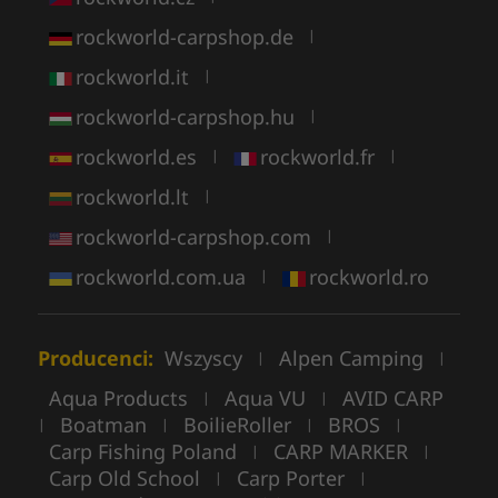
rockworld-carpshop.de
|
rockworld.it
|
rockworld-carpshop.hu
|
rockworld.es
rockworld.fr
|
|
rockworld.lt
|
rockworld-carpshop.com
|
rockworld.com.ua
rockworld.ro
|
Producenci:
Wszyscy
Alpen Camping
|
|
Aqua Products
Aqua VU
AVID CARP
|
|
Boatman
BoilieRoller
BROS
|
|
|
|
Carp Fishing Poland
CARP MARKER
|
|
Carp Old School
Carp Porter
|
|