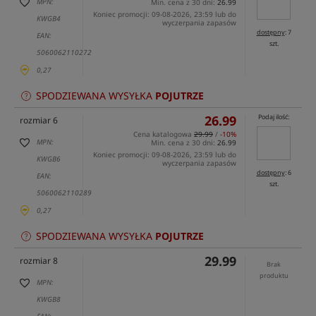
MPN:
Min. cena z 30 dni:
26.99
Koniec promocji: 09-08-2026, 23:59 lub do
KWGB4
wyczerpania zapasów
dostępny
: 7
EAN:
szt.
5060062110272
0,27
SPODZIEWANA WYSYŁKA
POJUTRZE
26.99
Podaj ilość:
rozmiar 6
Cena katalogowa
29.99
/
-10%
MPN:
Min. cena z 30 dni:
26.99
Koniec promocji: 09-08-2026, 23:59 lub do
KWGB6
wyczerpania zapasów
dostępny
: 6
EAN:
szt.
5060062110289
0,27
SPODZIEWANA WYSYŁKA
POJUTRZE
29.99
rozmiar 8
Brak
produktu
MPN:
KWGB8