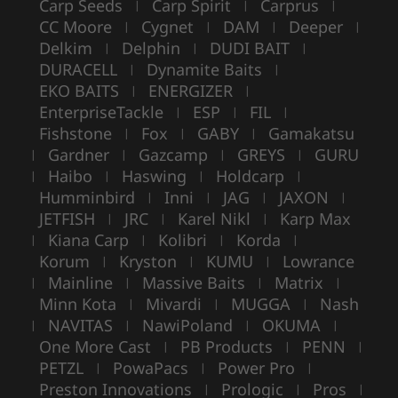
Carp Seeds
Carp Spirit
Carprus
|
|
|
CC Moore
Cygnet
DAM
Deeper
|
|
|
|
Delkim
Delphin
DUDI BAIT
|
|
|
DURACELL
Dynamite Baits
|
|
EKO BAITS
ENERGIZER
|
|
EnterpriseTackle
ESP
FIL
|
|
|
Fishstone
Fox
GABY
Gamakatsu
|
|
|
Gardner
Gazcamp
GREYS
GURU
|
|
|
|
Haibo
Haswing
Holdcarp
|
|
|
|
Humminbird
Inni
JAG
JAXON
|
|
|
|
JETFISH
JRC
Karel Nikl
Karp Max
|
|
|
Kiana Carp
Kolibri
Korda
|
|
|
|
Korum
Kryston
KUMU
Lowrance
|
|
|
Mainline
Massive Baits
Matrix
|
|
|
|
Minn Kota
Mivardi
MUGGA
Nash
|
|
|
NAVITAS
NawiPoland
OKUMA
|
|
|
|
One More Cast
PB Products
PENN
|
|
|
PETZL
PowaPacs
Power Pro
|
|
|
Preston Innovations
Prologic
Pros
|
|
|