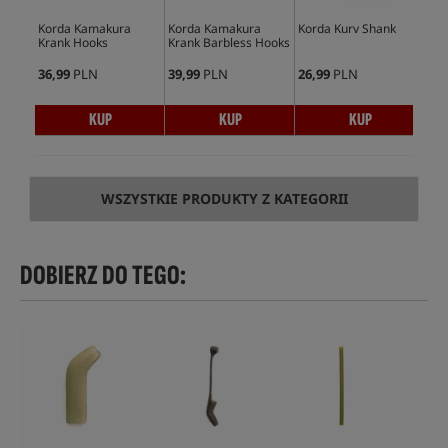
Korda Kamakura
Korda Kamakura
Korda Kurv Shank
Kor
Krank Hooks
Krank Barbless Hooks
36,99
PLN
39,99
PLN
26,99
PLN
27,
KUP
KUP
KUP
WSZYSTKIE PRODUKTY Z KATEGORII
DOBIERZ DO TEGO: