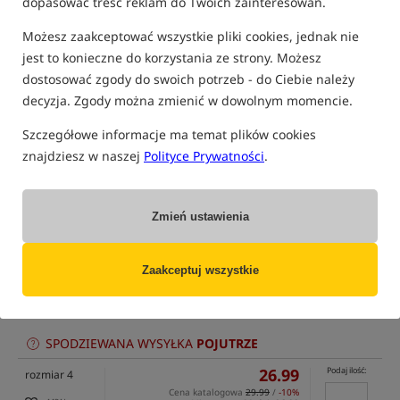
dopasować treść reklam do Twoich zainteresowań.
Możesz zaakceptować wszystkie pliki cookies, jednak nie
jest to konieczne do korzystania ze strony. Możesz
dostosować zgody do swoich potrzeb - do Ciebie należy
decyzja. Zgody można zmienić w dowolnym momencie.
tylko produkty na
"naszym magazynie"
(część opcji mogła zostać ukryta przez wybrany sposób filtrowania)
Szczegółowe informacje ma temat plików cookies
znajdziesz w naszej
Polityce Prywatności
.
Opcja
Cena PLN
Ilość
26.99
Podaj ilość:
rozmiar 2
Cena katalogowa
29.99
/
-10%
Zmień ustawienia
MPN:
Min. cena z 30 dni:
26.99
Koniec promocji: 09-08-2026, 23:59 lub do
KWGB2
wyczerpania zapasów
dostępny
: 2
EAN:
Zaakceptuj wszystkie
szt.
5060062110265
0,27
SPODZIEWANA WYSYŁKA
POJUTRZE
26.99
Podaj ilość:
rozmiar 4
Cena katalogowa
29.99
/
-10%