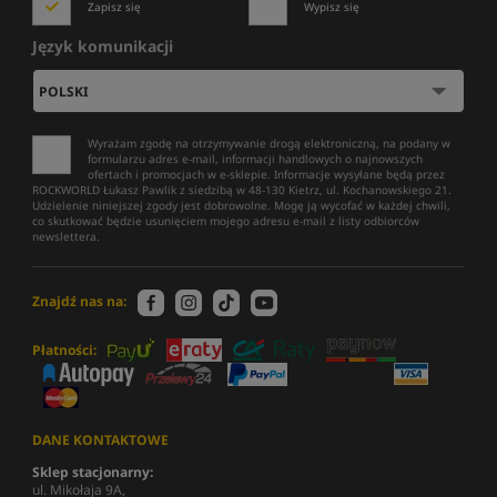
Zapisz się
Wypisz się
Język komunikacji
Wyrażam zgodę na otrzymywanie drogą elektroniczną, na podany w
formularzu adres e-mail, informacji handlowych o najnowszych
ofertach i promocjach w e-sklepie. Informacje wysyłane będą przez
ROCKWORLD Łukasz Pawlik z siedzibą w 48-130 Kietrz, ul. Kochanowskiego 21.
Udzielenie niniejszej zgody jest dobrowolne. Mogę ją wycofać w każdej chwili,
co skutkować będzie usunięciem mojego adresu e-mail z listy odbiorców
newslettera.
Znajdź nas na:
Płatności:
DANE KONTAKTOWE
Sklep stacjonarny:
ul. Mikołaja 9A,