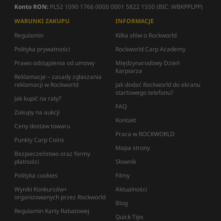
Konto RON:
PL52 1090 1766 0000 0001 5822 1550 (BIC: WBKPPLPP)
WARUNKI ZAKUPU
INFORMACJE
Regulamin
Kilka słów o Rockworld
Polityka prywatności
Rockworld Carp Academy
Prawo odstąpienia od umowy
Międzynarodowy Dzień
Karpiarza
Reklamacje – zasady zgłaszania
reklamacji w Rockworld
Jak dodać Rockworld do ekranu
startowego telefonu?
Jak kupić na raty?
FAQ
Zakupy na aukcji
Kontakt
Ceny dostaw towaru
Praca w ROCKWORLD
Punkty Carp Coins
Mapa strony
Bezpieczeństwo oraz formy
płatności
Słownik
Polityka cookies
Filmy
Wyniki Konkursów+
Aktualności
organizowanych przez Rockworld
Blog
Regulamin Karty Rabatowej
Quick Tips