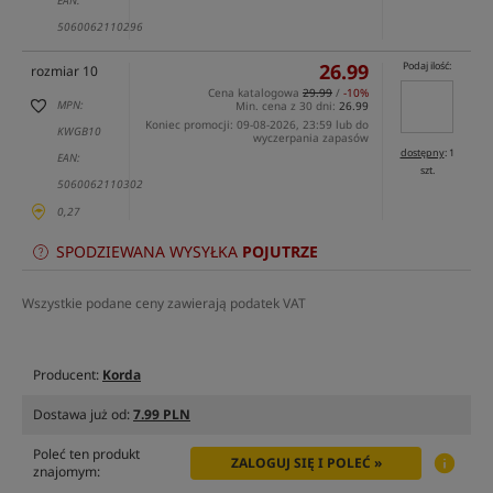
EAN:
5060062110296
26.99
Podaj ilość:
rozmiar 10
Cena katalogowa
29.99
/
-10%
MPN:
Min. cena z 30 dni:
26.99
Koniec promocji: 09-08-2026, 23:59 lub do
KWGB10
wyczerpania zapasów
dostępny
: 1
EAN:
szt.
5060062110302
0,27
SPODZIEWANA WYSYŁKA
POJUTRZE
Wszystkie podane ceny zawierają podatek VAT
Producent:
Korda
Dostawa już od:
7.99 PLN
Poleć ten produkt
ZALOGUJ SIĘ I POLEĆ »
znajomym: