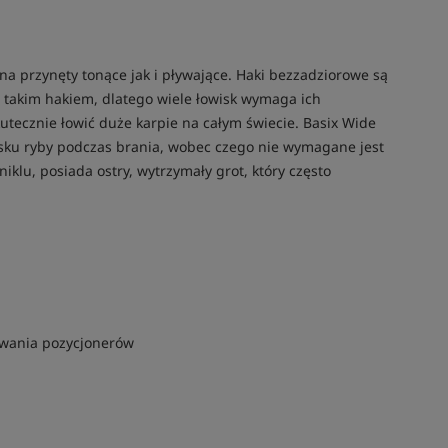
na przynęty tonące jak i pływające. Haki bezzadziorowe są
z takim hakiem, dlatego wiele łowisk wymaga ich
utecznie łowić duże karpie na całym świecie. Basix Wide
ysku ryby podczas brania, wobec czego nie wymagane jest
klu, posiada ostry, wytrzymały grot, który często
owania pozycjonerów
Tym produktem interesuje się:
21 osób