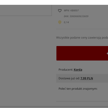
rozmiar 8
MPN: KBX007
EAN: 5060660633609
0,14
Wszystkie podane ceny zawierają pod
Producent:
Korda
Dostawa już od:
7.99 PLN
Poleć ten produkt znajomym: