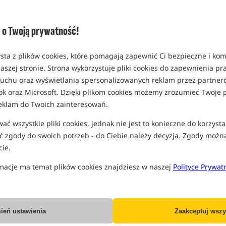
rozmiar 2
MPN: KBX027
o Twoją prywatność!
EAN: 5060660634002
0,14
sta z plików cookies, które pomagają zapewnić Ci bezpieczne i ko
SPODZIEWANA WYSYŁKA JE
aszej stronie. Strona wykorzystuje pliki cookies do zapewnienia p
 ruchu oraz wyświetlania spersonalizowanych reklam przez partneró
rozmiar 4
ok oraz Microsoft. Dzięki plikom cookies możemy zrozumieć Twoje p
MPN: KBX005
eklam do Twoich zainteresowań.
EAN: 5060660633562
0,14
ć wszystkie pliki cookies, jednak nie jest to konieczne do korzysta
 zgody do swoich potrzeb - do Ciebie należy decyzja. Zgody możn
SPODZIEWANA WYSYŁKA JE
ie.
rozmiar 6
macje ma temat plików cookies znajdziesz w naszej
Polityce Prywat
MPN: KBX006
EAN: 5060660633586
0,14
ień ustawienia
Zaakceptuj wszy
SPODZIEWANA WYSYŁKA JE