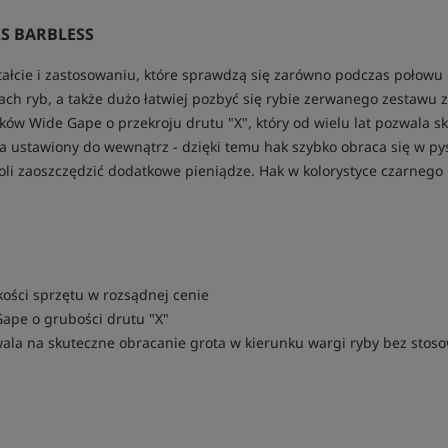
S BARBLESS
ałcie i zastosowaniu, które sprawdzą się zarówno podczas połowu 
ch ryb, a także dużo łatwiej pozbyć się rybie zerwanego zestawu 
ków Wide Gape o przekroju drutu "X", który od wielu lat pozwala sk
ka ustawiony do wewnątrz - dzięki temu hak szybko obraca się w p
li zaoszczędzić dodatkowe pieniądze. Hak w kolorystyce czarnego ni
akości sprzętu w rozsądnej cenie
Gape o grubości drutu "X"
ala na skuteczne obracanie grota w kierunku wargi ryby bez stos