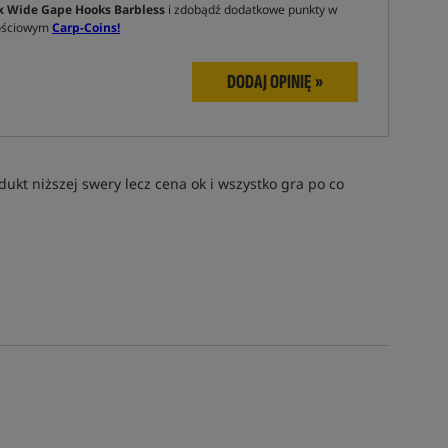
x Wide Gape Hooks Barbless
i zdobądź dodatkowe punkty w
nościowym
Carp-Coins!
DODAJ OPINIĘ »
ukt niższej swery lecz cena ok i wszystko gra po co