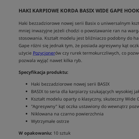
HAKI KARPIOWE KORDA BASIX WIDE GAPE HOOK
Haki bezzadziorowe nowej serii Basix o uniwersalnym kszt
mniej inwazyjne jeżeli chodzi o powstawanie ran na warga
stosowania. Kształt modelu jest bliźniaczo podobny do ha
Gape różni się jednak tym, że posiada agresywny kąt ocz
użycie
Pozycjoner
ów czy rurek termokurczliwych, co pozwo
pozwala wyjąć nawet kilka ryb.
Specyfikacja produktu:
Haki bezzadziorowe nowej serii BASIX
BASIX to seria dla karpiarzy szukających wysokiej j
Kształt modelu oparty o klasyczny, skuteczny Wide 
"Agresywny" kąt oczka ustawiony do wewnątrz pozw
Niklowana na czarno powierzchnia
Wytrzymałe ostrze
W opakowaniu:
10 sztuk