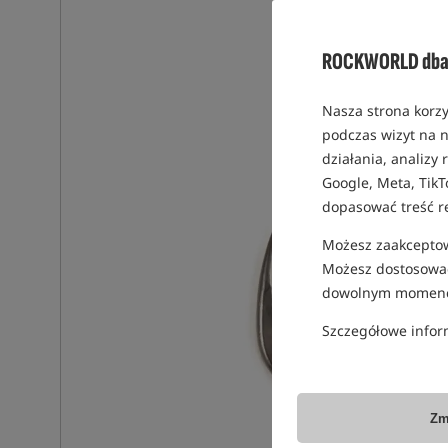
ROCKWORLD dba 
Nasza strona korzy
podczas wizyt na n
działania, analizy
Google, Meta, TikT
dopasować treść r
Możesz zaakceptowa
Możesz dostosować
dowolnym momenc
Szczegółowe infor
Zm