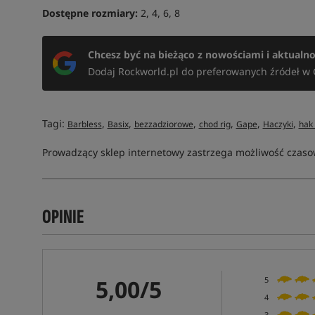
Dostępne rozmiary:
2, 4, 6, 8
Chcesz być na bieżąco z nowościami i aktualn
Dodaj Rockworld.pl do preferowanych źródeł w 
Tagi:
,
,
,
,
,
,
Barbless
Basix
bezzadziorowe
chod rig
Gape
Haczyki
hak
Prowadzący sklep internetowy zastrzega możliwość czasow
OPINIE
5,00/5
5
4
3