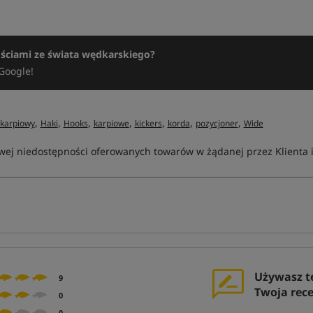
ościami ze świata wędkarskiego?
Google!
,
,
,
,
,
,
,
 karpiowy
Haki
Hooks
karpiowe
kickers
korda
pozycjoner
Wide
ej niedostępności oferowanych towarów w żądanej przez Klienta ilo
Używasz t
9
Twoja rec
0
0