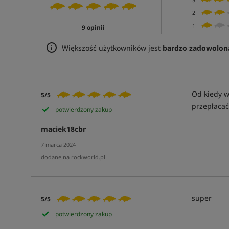
2
1
9 opinii
Większość użytkowników jest
bardzo zadowolon
Od kiedy w
5/5
przepłacać
potwierdzony zakup
maciek18cbr
7 marca 2024
dodane na rockworld.pl
super
5/5
potwierdzony zakup