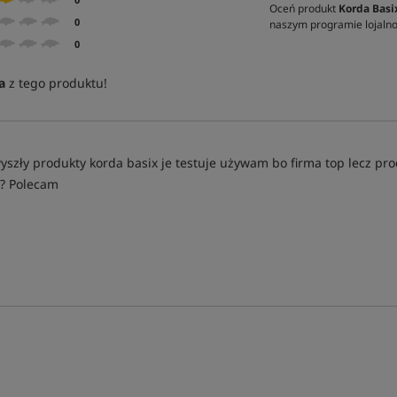
Oceń produkt
Korda Basi
0
naszym programie lojal
0
a
z tego produktu!
yszły produkty korda basix je testuje używam bo firma top lecz prod
? Polecam