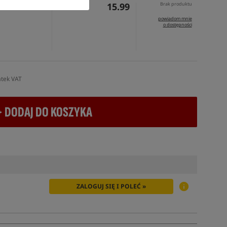
15.99
Brak produktu
powiadom mnie
o dostępności
atek VAT
+ DODAJ DO KOSZYKA
ZALOGUJ SIĘ I POLEĆ »