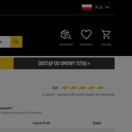
PLN
e
śledzenie
ulubione
koszyk
ODSTĄP OD UMOWY TUTAJ »
5,0
9 opinii | ponad 330 osób kupiło ten produkt
azynie"
z wybrany sposób filtrowania)
Cena PLN
Ilość