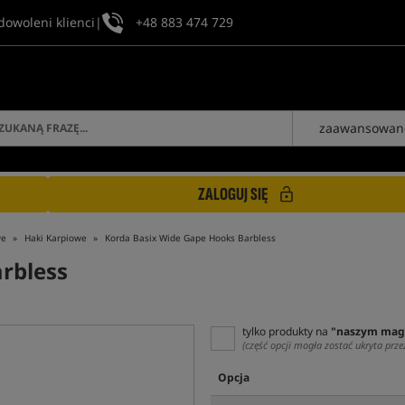
dowoleni klienci
|
+48 883 474 729
zaawansowan
ZALOGUJ SIĘ
we
Haki Karpiowe
Korda Basix Wide Gape Hooks Barbless
rbless
tylko produkty na
"naszym mag
(część opcji mogła zostać ukryta prze
Opcja