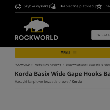
Szybka wysyłka
|
Bezpieczne płatności
|
Za
MENU
ROCKWORLD
Wędkarstwo Karpiowe
Zestawy końcowe i akcesoria karpio
Korda Basix Wide Gape Hooks Ba
Haczyki karpiowe bezzadziorowe /
Korda