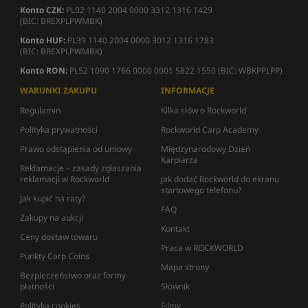
Konto CZK:
PL02 1140 2004 0000 3312 1316 1429
(BIC: BREXPLPWMBK)
Konto HUF:
PL39 1140 2004 0000 3012 1316 1783
(BIC: BREXPLPWMBK)
Konto RON:
PL52 1090 1766 0000 0001 5822 1550 (BIC: WBKPPLPP)
WARUNKI ZAKUPU
INFORMACJE
Regulamin
Kilka słów o Rockworld
Polityka prywatności
Rockworld Carp Academy
Prawo odstąpienia od umowy
Międzynarodowy Dzień
Karpiarza
Reklamacje – zasady zgłaszania
reklamacji w Rockworld
Jak dodać Rockworld do ekranu
startowego telefonu?
Jak kupić na raty?
FAQ
Zakupy na aukcji
Kontakt
Ceny dostaw towaru
Praca w ROCKWORLD
Punkty Carp Coins
Mapa strony
Bezpieczeństwo oraz formy
płatności
Słownik
Polityka cookies
Filmy