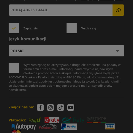
Zapisz się
Wypisz się
Język komunikacji
Wyrażam zgodę na otrzymywanie drogą elektroniczną, na podany w
formularzu adres e-mail, informacji handlowych o najnowszych
ofertach i promocjach w e-sklepie. Informacje wysyłane będą przez
ROCKWORLD Łukasz Pawlik z siedzibą w 48-130 Kietrz, ul. Kochanowskiego 21.
Udzielenie niniejszej zgody jest dobrowolne. Mogę ją wycofać w każdej chwili,
co skutkować będzie usunięciem mojego adresu e-mail z listy odbiorców
newslettera.
Znajdź nas na:
Płatności: