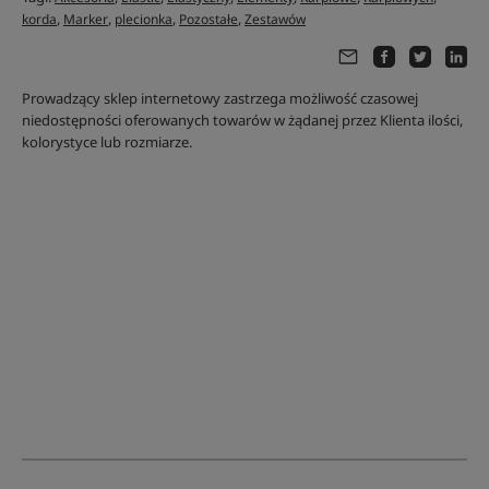
,
,
,
,
korda
Marker
plecionka
Pozostałe
Zestawów
Prowadzący sklep internetowy zastrzega możliwość czasowej
niedostępności oferowanych towarów w żądanej przez Klienta ilości,
kolorystyce lub rozmiarze.