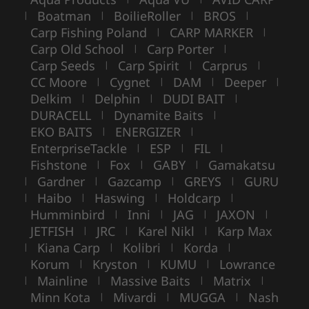
Boatman
BoilieRoller
BROS
|
|
|
|
Carp Fishing Poland
CARP MARKER
|
|
Carp Old School
Carp Porter
|
|
Carp Seeds
Carp Spirit
Carprus
|
|
|
CC Moore
Cygnet
DAM
Deeper
|
|
|
|
Delkim
Delphin
DUDI BAIT
|
|
|
DURACELL
Dynamite Baits
|
|
EKO BAITS
ENERGIZER
|
|
EnterpriseTackle
ESP
FIL
|
|
|
Fishstone
Fox
GABY
Gamakatsu
|
|
|
Gardner
Gazcamp
GREYS
GURU
|
|
|
|
Haibo
Haswing
Holdcarp
|
|
|
|
Humminbird
Inni
JAG
JAXON
|
|
|
|
JETFISH
JRC
Karel Nikl
Karp Max
|
|
|
Kiana Carp
Kolibri
Korda
|
|
|
|
Korum
Kryston
KUMU
Lowrance
|
|
|
Mainline
Massive Baits
Matrix
|
|
|
|
Minn Kota
Mivardi
MUGGA
Nash
|
|
|