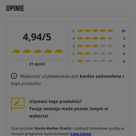
OPINIE
5
29
4,94/5
4
2
3
0
2
0
1
0
31 opinii
Większość użytkowników jest
bardzo zadowolona
z
tego produktu!
Używasz tego produktu?
Twoja recenzja może pomóc innym w
wyborze!
Oceń produkt
Korda Marker Elastic
i zdobądź dodatkowe punkty w
naszym programie lojalnościowym
Carp-Coins!