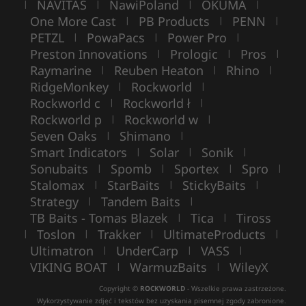
NAVITAS
NawiPoland
OKUMA
|
|
|
|
One More Cast
PB Products
PENN
|
|
|
PETZL
PowaPacs
Power Pro
|
|
|
Preston Innovations
Prologic
Pros
|
|
|
Raymarine
Reuben Heaton
Rhino
|
|
|
RidgeMonkey
Rockworld
|
|
Rockworld c
Rockworld ł
|
|
Rockworld p
Rockworld w
|
|
Seven Oaks
Shimano
|
|
Smart Indicators
Solar
Sonik
|
|
|
Sonubaits
Spomb
Sportex
Spro
|
|
|
|
Stalomax
StarBaits
StickyBaits
|
|
|
Strategy
Tandem Baits
|
|
TB Baits - Tomas Blazek
Tica
Tiross
|
|
Toslon
Trakker
UltimateProducts
|
|
|
|
Ultimatron
UnderCarp
VASS
|
|
|
VIKING BOAT
WarmuzBaits
WileyX
|
|
Copyright ©
ROCKWORLD
- Wszelkie prawa zastrzeżone.
Wykorzystywanie zdjęć i tekstów bez uzyskania pisemnej zgody zabronione.