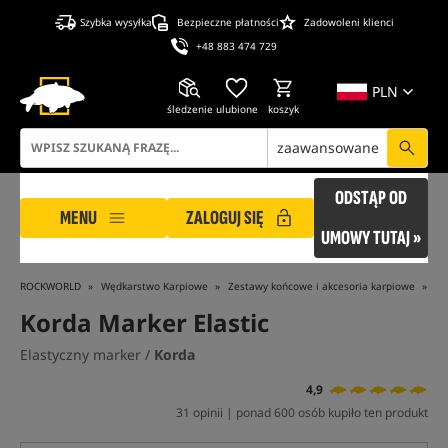
Szybka wysyłka
Bezpieczne płatności
Zadowoleni klienci
+48 883 474 729
PLN
śledzenie
ulubione
koszyk
zaawansowane
ODSTĄP OD
MENU
ZALOGUJ SIĘ
UMOWY TUTAJ »
ROCKWORLD
Wędkarstwo Karpiowe
Zestawy końcowe i akcesoria karpiowe
Ak
Korda Marker Elastic
Elastyczny marker /
Korda
4,9
31 opinii | ponad 600 osób kupiło ten produkt