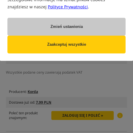
znajdziesz w naszej
Polityce Prywatności
.
Opcja
Cena PLN
Ilość
18.99
Podaj ilość:
długość 6m
Zmień ustawienia
MPN: KME
EAN: 5060062116960
Zaakceptuj wszystkie
dostępny
: 21
0,17
szt.
SPODZIEWANA WYSYŁKA JESZCZE
DZIŚ
Wszystkie podane ceny zawierają podatek VAT
Producent:
Korda
Dostawa już od:
7.99 PLN
Poleć ten produkt
ZALOGUJ SIĘ I POLEĆ »
znajomym: