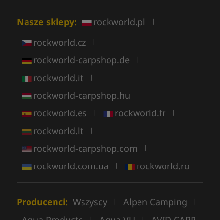
Nasze sklepy:
rockworld.pl
|
rockworld.cz
|
rockworld-carpshop.de
|
rockworld.it
|
rockworld-carpshop.hu
|
rockworld.es
rockworld.fr
|
|
rockworld.lt
|
rockworld-carpshop.com
|
rockworld.com.ua
rockworld.ro
|
Producenci:
Wszyscy
Alpen Camping
|
|
Aqua Products
Aqua VU
AVID CARP
|
|