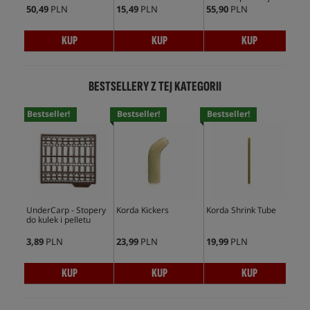
50,49
PLN
15,49
PLN
55,90
PLN
17,
KUP
KUP
KUP
BESTSELLERY Z TEJ KATEGORII
Bestseller!
Bestseller!
Bestseller!
Bes
UnderCarp - Stopery
Korda Kickers
Korda Shrink Tube
Und
do kulek i pelletu
Min
3,89
PLN
23,99
PLN
19,99
PLN
5,9
KUP
KUP
KUP