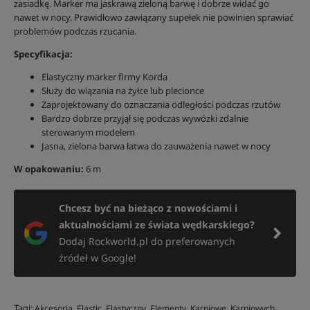
zasiadkę. Marker ma jaskrawą zieloną barwę i dobrze widać go
nawet w nocy. Prawidłowo zawiązany supełek nie powinien sprawiać
problemów podczas rzucania.
Specyfikacja:
Elastyczny marker firmy Korda
Służy do wiązania na żyłce lub plecionce
Zaprojektowany do oznaczania odległości podczas rzutów
Bardzo dobrze przyjął się podczas wywózki zdalnie
sterowanym modelem
Jasna, zielona barwa łatwa do zauważenia nawet w nocy
W opakowaniu:
6 m
Chcesz być na bieżąco z nowościami i
aktualnościami ze świata wędkarskiego?
Dodaj Rockworld.pl do preferowanych
źródeł w Google!
Tagi:
,
,
,
,
,
,
Akcesoria
Elastic
Elastyczny
Elementy
Karpiowe
Karpiowych