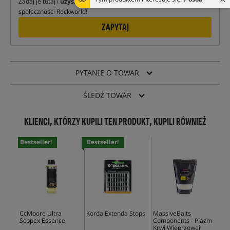
Zadaj je tutaj i
uzyskaj odpowiedź
naszych ekspertów oraz
społeczności Rockworld!
ZAPYTAJ
PYTANIE O TOWAR
ŚLEDŹ TOWAR
KLIENCI, KTÓRZY KUPILI TEN PRODUKT, KUPILI RÓWNIEŻ
Bestseller!
Bestseller!
Bes
CcMoore Ultra
Korda Extenda Stops
MassiveBaits
Mas
Scopex Essence
Components - Plazma
Com
Krwi Wieprzowej
Sem