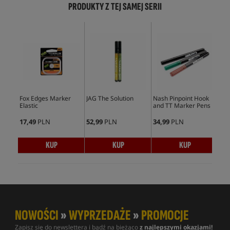
PRODUKTY Z TEJ SAMEJ SERII
Bes
Fox Edges Marker
JAG The Solution
Nash Pinpoint Hook
Kor
Elastic
and TT Marker Pens
17,49
PLN
52,99
PLN
34,99
PLN
25,
KUP
KUP
KUP
NOWOŚCI
»
WYPRZEDAŻE
»
PROMOCJE
Zapisz się do newslettera i bądź na bieżąco
z najlepszymi okazjami!