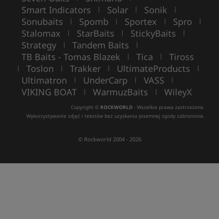
Smart Indicators
Solar
Sonik
|
|
|
Sonubaits
Spomb
Sportex
Spro
|
|
|
|
Stalomax
StarBaits
StickyBaits
|
|
|
Strategy
Tandem Baits
|
|
TB Baits - Tomas Blazek
Tica
Tiross
|
|
Toslon
Trakker
UltimateProducts
|
|
|
|
Ultimatron
UnderCarp
VASS
|
|
|
VIKING BOAT
WarmuzBaits
WileyX
|
|
Copyright ©
ROCKWORLD
- Wszelkie prawa zastrzeżone.
Wykorzystywanie zdjęć i tekstów bez uzyskania pisemnej zgody zabronione.
© Rockworld 2004 - 2026