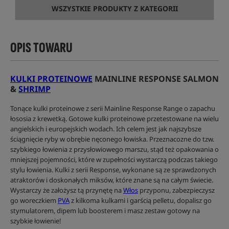
WSZYSTKIE PRODUKTY Z KATEGORII
OPIS TOWARU
KULKI PROTEINOWE
MAINLINE RESPONSE SALMON
&
SHRIMP
Tonące kulki proteinowe z serii Mainline Response Range o zapachu
łososia z krewetką. Gotowe kulki proteinowe przetestowane na wielu
angielskich i europejskich wodach. Ich celem jest jak najszybsze
ściągnięcie ryby w obrębie nęconego łowiska. Przeznacozne do tzw.
szybkiego łowienia z przysłowiowego marszu, stąd też opakowania o
mniejszej pojemności, które w zupełności wystarczą podczas takiego
stylu łowienia. Kulki z serii Response, wykonane są ze sprawdzonych
atraktorów i doskonałych miksów, które znane są na całym świecie.
Wystarczy że założysz tą przynętę na
Włos
przyponu, zabezpieczysz
go woreczkiem
PVA
z kilkoma kulkami i garścią pelletu, dopalisz go
stymulatorem, dipem lub boosterem i masz zestaw gotowy na
szybkie łowienie!