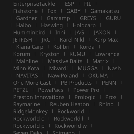
EnterpriseTackle
ESP
FIL
|
|
|
Fishstone
Fox
GABY
Gamakatsu
|
|
|
Gardner
Gazcamp
GREYS
GURU
|
|
|
|
Haibo
Haswing
Holdcarp
|
|
|
|
Humminbird
Inni
JAG
JAXON
|
|
|
|
JETFISH
JRC
Karel Nikl
Karp Max
|
|
|
Kiana Carp
Kolibri
Korda
|
|
|
|
Korum
Kryston
KUMU
Lowrance
|
|
|
Mainline
Massive Baits
Matrix
|
|
|
|
Minn Kota
Mivardi
MUGGA
Nash
|
|
|
NAVITAS
NawiPoland
OKUMA
|
|
|
|
One More Cast
PB Products
PENN
|
|
|
PETZL
PowaPacs
Power Pro
|
|
|
Preston Innovations
Prologic
Pros
|
|
|
Raymarine
Reuben Heaton
Rhino
|
|
|
RidgeMonkey
Rockworld
|
|
Rockworld c
Rockworld ł
|
|
Rockworld p
Rockworld w
|
|
Seven Oaks
Shimano
|
|