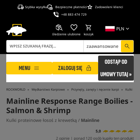
Szybka wysyłka
Bezpieczne płatności
Zadowoleni klienci
+48 883 474 729
PLN
śledzenie
ulubione
koszyk
zaawansowane
ODSTĄP OD
MENU
ZALOGUJ SIĘ
UMOWY TUTAJ »
ROCKWORLD
Wędkarstwo Karpiowe
Przynęty, zanęty i nęcenie karpi
Kulki Pro
Mainline Response Range Boilies -
Salmon & Shrimp
Kulki proteinowe łosoś z krewetką /
Mainline
5,0
2 opinie | ponad 120 osób kupiło ten produkt