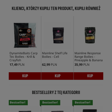
KLIENCI, KTÓRZY KUPILI TEN PRODUKT, KUPILI RÓWNIEŻ
DynamiteBaits Carp
Mainline Shelf Life
Mainline Response
Tec Boilies - Krill &
Boilies - Cell
Range Boilies -
Crayfish
Pineapple & Banana
17,49
PLN
62,99
PLN
35,99
PLN
KUP
KUP
KUP
BESTSELLERY Z TEJ KATEGORII
Bestseller!
Bestseller!
Bestseller!
Bes