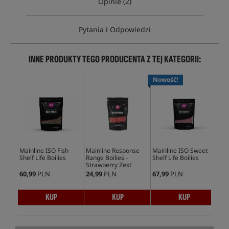
Opinie (2)
Pytania i Odpowiedzi
INNE PRODUKTY TEGO PRODUCENTA Z TEJ KATEGORII:
Nowość!
Mainline ISO Fish
Mainline Response
Mainline ISO Sweet
Mai
Shelf Life Boilies
Range Boilies -
Shelf Life Boilies
Boil
Strawberry Zest
60,99
PLN
24,99
PLN
67,99
PLN
62,
KUP
KUP
KUP