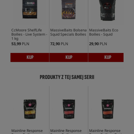
CcMoore ShelfLife
MassiveBaits Bolsena
MassiveBaits Eco
Mas
Boilies - Live System -
Squid Specials Boilies
Boilies - Squid
Boi
1 kg
53,99
PLN
72,90
PLN
29,90
PLN
59,
KUP
KUP
KUP
PRODUKTY Z TEJ SAMEJ SERII
Mainline Response
Mainline Response
Mainline Response
Mai