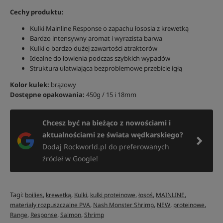
Cechy produktu:
Kulki Mainline Response o zapachu łososia z krewetką
Bardzo intensywny aromat i wyrazista barwa
Kulki o bardzo dużej zawartości atraktorów
Idealne do łowienia podczas szybkich wypadów
Struktura ułatwiająca bezproblemowe przebicie igłą
Kolor kulek:
brązowy
Dostępne opakowania:
450g / 15 i 18mm
Chcesz być na bieżąco z nowościami i
aktualnościami ze świata wędkarskiego?
Dodaj Rockworld.pl do preferowanych
źródeł w Google!
Tagi:
,
,
,
,
,
,
boilies
krewetką
Kulki
kulki proteinowe
łosoś
MAINLINE
,
,
,
,
materiały rozpuszczalne PVA
Nash Monster Shrimp
NEW
proteinowe
,
,
,
Range
Response
Salmon
Shrimp