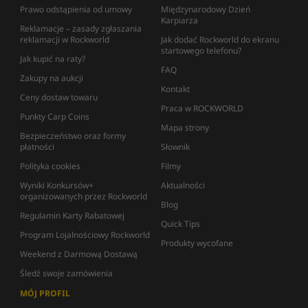
Prawo odstąpienia od umowy
Międzynarodowy Dzień
Karpiarza
Reklamacje – zasady zgłaszania
reklamacji w Rockworld
Jak dodać Rockworld do ekranu
startowego telefonu?
Jak kupić na raty?
FAQ
Zakupy na aukcji
Kontakt
Ceny dostaw towaru
Praca w ROCKWORLD
Punkty Carp Coins
Mapa strony
Bezpieczeństwo oraz formy
płatności
Słownik
Polityka cookies
Filmy
Wyniki Konkursów+
Aktualności
organizowanych przez Rockworld
Blog
Regulamin Karty Rabatowej
Quick Tips
Program Lojalnościowy Rockworld
Produkty wycofane
Weekend z Darmową Dostawą
Śledź swoje zamówienia
MÓJ PROFIL