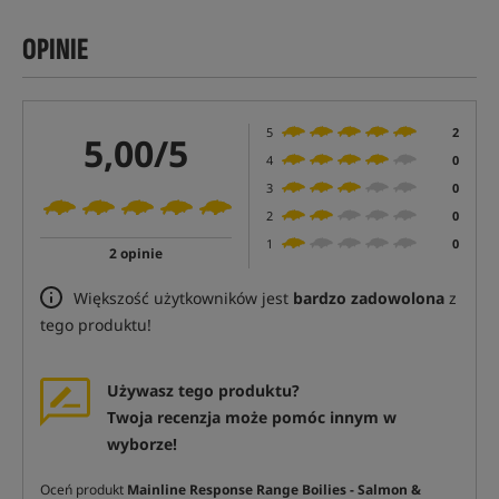
OPINIE
5
2
5,00/5
4
0
3
0
2
0
1
0
2 opinie
Większość użytkowników jest
bardzo zadowolona
z
tego produktu!
Używasz tego produktu?
Twoja recenzja może pomóc innym w
wyborze!
Oceń produkt
Mainline Response Range Boilies - Salmon &