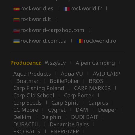
rockworld.es
rockworld.fr
|
|
rockworld.lt
|
rockworld-carpshop.com
|
rockworld.com.ua
rockworld.ro
|
Producenci:
Wszyscy
Alpen Camping
|
|
Aqua Products
Aqua VU
AVID CARP
|
|
Boatman
BoilieRoller
BROS
|
|
|
|
Carp Fishing Poland
CARP MARKER
|
|
Carp Old School
Carp Porter
|
|
Carp Seeds
Carp Spirit
Carprus
|
|
|
CC Moore
Cygnet
DAM
Deeper
|
|
|
|
Delkim
Delphin
DUDI BAIT
|
|
|
DURACELL
Dynamite Baits
|
|
EKO BAITS
ENERGIZER
|
|