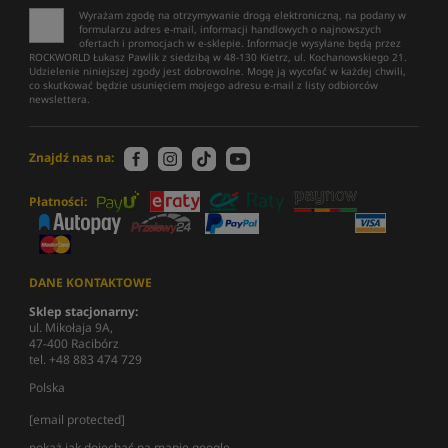
Wyrażam zgodę na otrzymywanie drogą elektroniczną, na podany w
formularzu adres e-mail, informacji handlowych o najnowszych
ofertach i promocjach w e-sklepie. Informacje wysyłane będą przez
ROCKWORLD Łukasz Pawlik z siedzibą w 48-130 Kietrz, ul. Kochanowskiego 21.
Udzielenie niniejszej zgody jest dobrowolne. Mogę ją wycofać w każdej chwili,
co skutkować będzie usunięciem mojego adresu e-mail z listy odbiorców
newslettera.
Znajdź nas na:
Płatności:
DANE KONTAKTOWE
Sklep stacjonarny:
ul. Mikołaja 9A,
47-400 Racibórz
tel. +48 883 474 729
Polska
[email protected]
pokaż jak dojechać na mapie google