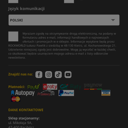
Język komunikacji
Wyrażam zgodę na otrzymywanie drogą elektroniczną, na podany w
formularzu adres e-mail, informacji handlowych o najnowszych
ofertach i promocjach w e-sklepie. Informacje wysyłane będą przez
ROCKWORLD Łukasz Pawlik z siedzibą w 48-130 Kietrz, ul. Kochanowskiego 21.
Udzielenie niniejszej zgody jest dobrowolne. Mogę ją wycofać w każdej chwili,
co skutkować będzie usunięciem mojego adresu e-mail z listy odbiorców
newslettera.
Znajdź nas na:
Płatności:
DANE KONTAKTOWE
Sklep stacjonarny:
ul. Mikołaja 9A,
47-400 Racibórz