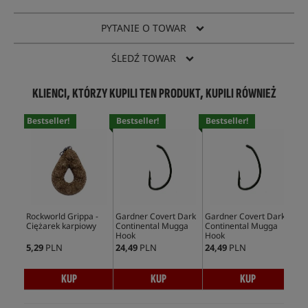
PYTANIE O TOWAR
ŚLEDŹ TOWAR
KLIENCI, KTÓRZY KUPILI TEN PRODUKT, KUPILI RÓWNIEŻ
Bestseller!
Bestseller!
Bestseller!
Bes
Rockworld Grippa -
Gardner Covert Dark
Gardner Covert Dark
Und
Ciężarek karpiowy
Continental Mugga
Continental Mugga
Pva
Hook
Hook
35
5,29
PLN
24,49
PLN
24,49
PLN
37,
KUP
KUP
KUP