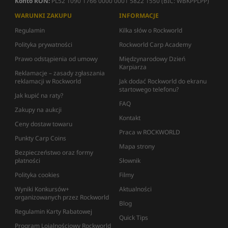
Konto RON:
PL52 1090 1766 0000 0001 5822 1550 (BIC: WBKPPLPP)
WARUNKI ZAKUPU
INFORMACJE
Regulamin
Kilka słów o Rockworld
Polityka prywatności
Rockworld Carp Academy
Prawo odstąpienia od umowy
Międzynarodowy Dzień
Karpiarza
Reklamacje – zasady zgłaszania
reklamacji w Rockworld
Jak dodać Rockworld do ekranu
startowego telefonu?
Jak kupić na raty?
FAQ
Zakupy na aukcji
Kontakt
Ceny dostaw towaru
Praca w ROCKWORLD
Punkty Carp Coins
Mapa strony
Bezpieczeństwo oraz formy
płatności
Słownik
Polityka cookies
Filmy
Wyniki Konkursów+
Aktualności
organizowanych przez Rockworld
Blog
Regulamin Karty Rabatowej
Quick Tips
Program Lojalnościowy Rockworld