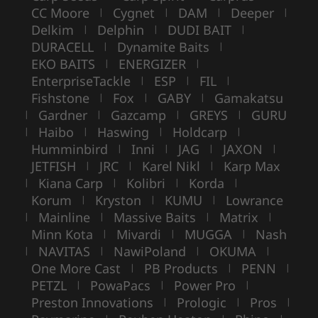
CC Moore
Cygnet
DAM
Deeper
|
|
|
|
Delkim
Delphin
DUDI BAIT
|
|
|
DURACELL
Dynamite Baits
|
|
EKO BAITS
ENERGIZER
|
|
EnterpriseTackle
ESP
FIL
|
|
|
Fishstone
Fox
GABY
Gamakatsu
|
|
|
Gardner
Gazcamp
GREYS
GURU
|
|
|
|
Haibo
Haswing
Holdcarp
|
|
|
|
Humminbird
Inni
JAG
JAXON
|
|
|
|
JETFISH
JRC
Karel Nikl
Karp Max
|
|
|
Kiana Carp
Kolibri
Korda
|
|
|
|
Korum
Kryston
KUMU
Lowrance
|
|
|
Mainline
Massive Baits
Matrix
|
|
|
|
Minn Kota
Mivardi
MUGGA
Nash
|
|
|
NAVITAS
NawiPoland
OKUMA
|
|
|
|
One More Cast
PB Products
PENN
|
|
|
PETZL
PowaPacs
Power Pro
|
|
|
Preston Innovations
Prologic
Pros
|
|
|