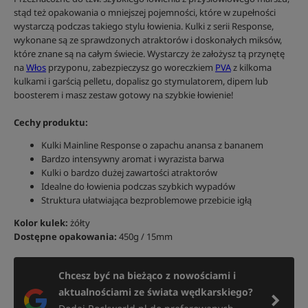
stąd też opakowania o mniejszej pojemności, które w zupełności
wystarczą podczas takiego stylu łowienia. Kulki z serii Response,
wykonane są ze sprawdzonych atraktorów i doskonałych miksów,
które znane są na całym świecie. Wystarczy że założysz tą przynętę
na
Włos
przyponu, zabezpieczysz go woreczkiem
PVA
z kilkoma
kulkami i garścią pelletu, dopalisz go stymulatorem, dipem lub
boosterem i masz zestaw gotowy na szybkie łowienie!
Cechy produktu:
Kulki Mainline Response o zapachu anansa z bananem
Bardzo intensywny aromat i wyrazista barwa
Kulki o bardzo dużej zawartości atraktorów
Idealne do łowienia podczas szybkich wypadów
Struktura ułatwiająca bezproblemowe przebicie igłą
Kolor kulek:
żółty
Dostępne opakowania:
450g / 15mm
Chcesz być na bieżąco z nowościami i
aktualnościami ze świata wędkarskiego?