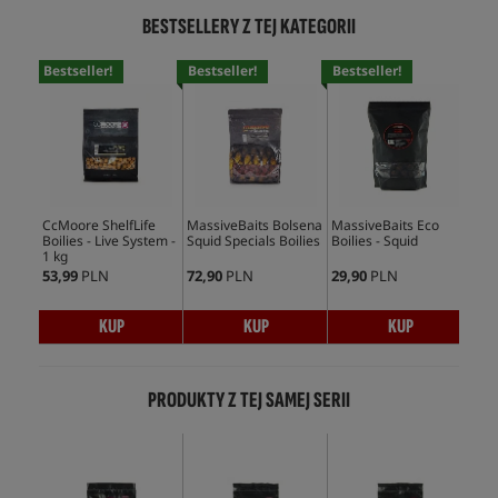
BESTSELLERY Z TEJ KATEGORII
Bestseller!
Bestseller!
Bestseller!
Bes
CcMoore ShelfLife
MassiveBaits Bolsena
MassiveBaits Eco
Mas
Boilies - Live System -
Squid Specials Boilies
Boilies - Squid
Boi
1 kg
53,99
PLN
72,90
PLN
29,90
PLN
59,
KUP
KUP
KUP
PRODUKTY Z TEJ SAMEJ SERII