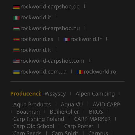
rockworld-carpshop.de
|
rockworld.it
|
rockworld-carpshop.hu
|
rockworld.es
rockworld.fr
|
|
rockworld.lt
|
rockworld-carpshop.com
|
rockworld.com.ua
rockworld.ro
|
Producenci:
Wszyscy
Alpen Camping
|
|
Aqua Products
Aqua VU
AVID CARP
|
|
Boatman
BoilieRoller
BROS
|
|
|
|
Carp Fishing Poland
CARP MARKER
|
|
Carp Old School
Carp Porter
|
|
Carp Seeds
Carp Spirit
Carprus
|
|
|