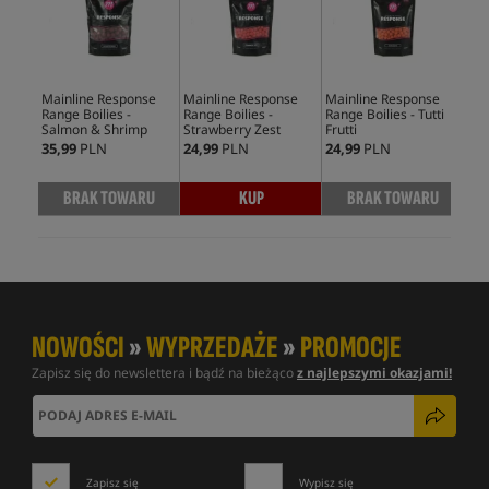
Mainline Response
Mainline Response
Mainline Response
Mai
Range Boilies -
Range Boilies -
Range Boilies - Tutti
Boi
Salmon & Shrimp
Strawberry Zest
Frutti
35,99
PLN
24,99
PLN
24,99
PLN
24,
BRAK TOWARU
KUP
BRAK TOWARU
NOWOŚCI
»
WYPRZEDAŻE
»
PROMOCJE
Zapisz się do newslettera i bądź na bieżąco
z najlepszymi okazjami!
Zapisz się
Wypisz się