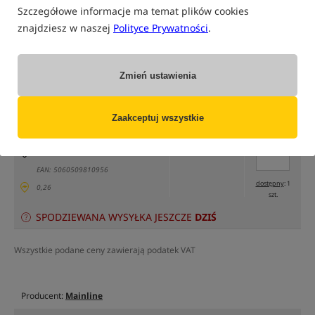
Szczegółowe informacje ma temat plików cookies
znajdziesz w naszej
Polityce Prywatności
.
tylko produkty na
"naszym magazynie"
Zmień ustawienia
(część opcji mogła zostać ukryta przez wybrany sposób filtrowania)
Opcja
Cena PLN
Ilość
Zaakceptuj wszystkie
35.99
Podaj ilość:
opakowanie 15 mm-450g
MPN: M01023
EAN: 5060509810956
dostępny
: 1
0,26
szt.
SPODZIEWANA WYSYŁKA JESZCZE
DZIŚ
Wszystkie podane ceny zawierają podatek VAT
Producent:
Mainline