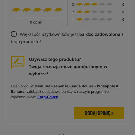
3
0
2
0
1
0
9 opinii
Większość użytkowników jest
bardzo zadowolona
z
tego produktu!
Używasz tego produktu?
Twoja recenzja może pomóc innym w
wyborze!
Oceń produkt
Mainline Response Range Boilies - Pineapple &
Banana
i zdobądź dodatkowe punkty w naszym programie
lojalnościowym
Carp-Coins!
DODAJ OPINIĘ »