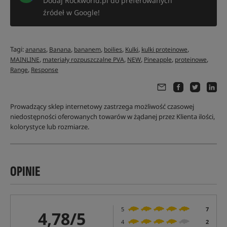
Dodaj Rockworld.pl do preferowanych
źródeł w Google!
Tagi:
,
,
,
,
,
,
ananas
Banana
bananem
boilies
Kulki
kulki proteinowe
,
,
,
,
,
MAINLINE
materiały rozpuszczalne PVA
NEW
Pineapple
proteinowe
,
Range
Response
Prowadzący sklep internetowy zastrzega możliwość czasowej
niedostępności oferowanych towarów w żądanej przez Klienta ilości,
kolorystyce lub rozmiarze.
OPINIE
5
7
4,78/5
4
2