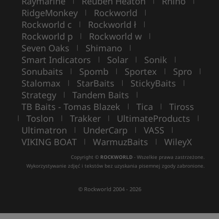
Raymarine
Reuben Heaton
Rhino
|
|
|
RidgeMonkey
Rockworld
|
|
Rockworld c
Rockworld ł
|
|
Rockworld p
Rockworld w
|
|
Seven Oaks
Shimano
|
|
Smart Indicators
Solar
Sonik
|
|
|
Sonubaits
Spomb
Sportex
Spro
|
|
|
|
Stalomax
StarBaits
StickyBaits
|
|
|
Strategy
Tandem Baits
|
|
TB Baits - Tomas Blazek
Tica
Tiross
|
|
Toslon
Trakker
UltimateProducts
|
|
|
|
Ultimatron
UnderCarp
VASS
|
|
|
VIKING BOAT
WarmuzBaits
WileyX
|
|
Copyright ©
ROCKWORLD
- Wszelkie prawa zastrzeżone.
Wykorzystywanie zdjęć i tekstów bez uzyskania pisemnej zgody zabronione.
© Rockworld 2004 - 2026