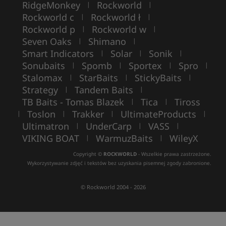
RidgeMonkey
Rockworld
|
|
Rockworld c
Rockworld ł
|
|
Rockworld p
Rockworld w
|
|
Seven Oaks
Shimano
|
|
Smart Indicators
Solar
Sonik
|
|
|
Sonubaits
Spomb
Sportex
Spro
|
|
|
|
Stalomax
StarBaits
StickyBaits
|
|
|
Strategy
Tandem Baits
|
|
TB Baits - Tomas Blazek
Tica
Tiross
|
|
Toslon
Trakker
UltimateProducts
|
|
|
|
Ultimatron
UnderCarp
VASS
|
|
|
VIKING BOAT
WarmuzBaits
WileyX
|
|
Copyright ©
ROCKWORLD
- Wszelkie prawa zastrzeżone.
Wykorzystywanie zdjęć i tekstów bez uzyskania pisemnej zgody zabronione.
© Rockworld 2004 - 2026