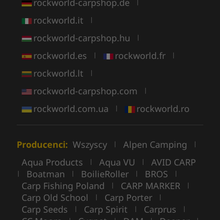
rockworld-carpshop.de
|
rockworld.it
|
rockworld-carpshop.hu
|
rockworld.es
rockworld.fr
|
|
rockworld.lt
|
rockworld-carpshop.com
|
rockworld.com.ua
rockworld.ro
|
Producenci:
Wszyscy
Alpen Camping
|
|
Aqua Products
Aqua VU
AVID CARP
|
|
Boatman
BoilieRoller
BROS
|
|
|
|
Carp Fishing Poland
CARP MARKER
|
|
Carp Old School
Carp Porter
|
|
Carp Seeds
Carp Spirit
Carprus
|
|
|