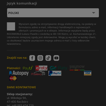
Język komunikacji
Wyrażam zgodę na otrzymywanie drogą elektroniczną, na podany w
formularzu adres e-mail, informacji handlowych o najnowszych
ofertach i promocjach w e-sklepie. Informacje wysyłane będą przez
ROCKWORLD Łukasz Pawlik z siedzibą w 48-130 Kietrz, ul. Kochanowskiego 21.
Udzielenie niniejszej zgody jest dobrowolne. Mogę ją wycofać w każdej chwili,
co skutkować będzie usunięciem mojego adresu e-mail z listy odbiorców
newslettera.
Znajdź nas na:
Płatności:
DANE KONTAKTOWE
Sklep stacjonarny:
ul. Mikołaja 9A,
47-400 Racibórz
tel. +48 883 474 729