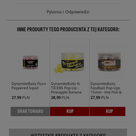
Pytania i Odpowiedzi
INNE PRODUKTY TEGO PRODUCENTA Z TEJ KATEGORII:
DynamiteBaits Fluro
DynamiteBaits N-
DynamiteBaits
Dyn
Peppered Squid
TICERS Pop-Up -
Foodbait Pop-Ups
TIC
Pineapple Banana
15mm - Hot Fish &
Mul
GLM
27,99
PLN
28,99
PLN
27,99
PLN
28,
BRAK TOWARU
KUP
KUP
WSZYSTKIE PRODUKTY Z KATEGORII