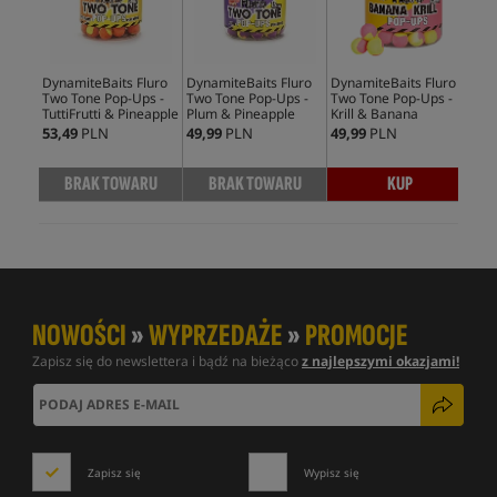
DynamiteBaits Fluro
DynamiteBaits Fluro
DynamiteBaits Fluro
Dyn
Two Tone Pop-Ups -
Two Tone Pop-Ups -
Two Tone Pop-Ups -
TIC
TuttiFrutti & Pineapple
Plum & Pineapple
Krill & Banana
Pin
53,49
PLN
49,99
PLN
49,99
PLN
28,
BRAK TOWARU
BRAK TOWARU
KUP
NOWOŚCI
»
WYPRZEDAŻE
»
PROMOCJE
Zapisz się do newslettera i bądź na bieżąco
z najlepszymi okazjami!
Zapisz się
Wypisz się