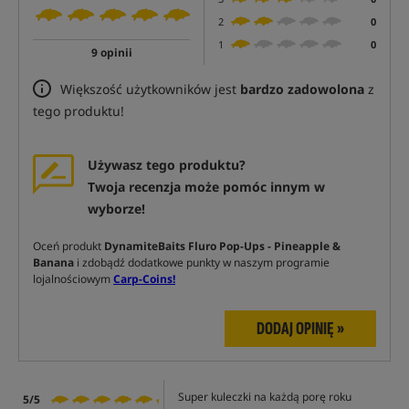
2
0
1
0
9 opinii
Większość użytkowników jest
bardzo zadowolona
z
tego produktu!
Używasz tego produktu?
Twoja recenzja może pomóc innym w
wyborze!
Oceń produkt
DynamiteBaits Fluro Pop-Ups - Pineapple &
Banana
i zdobądź dodatkowe punkty w naszym programie
lojalnościowym
Carp-Coins!
DODAJ OPINIĘ »
Super kuleczki na każdą porę roku
5/5