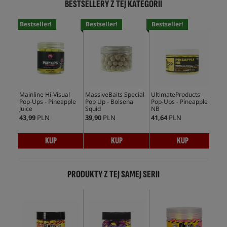
BESTSELLERY Z TEJ KATEGORII
Bestseller!
Bestseller!
Bestseller!
Bes
Mainline Hi-Visual
MassiveBaits Special
UltimateProducts
CcM
Pop-Ups - Pineapple
Pop Up - Bolsena
Pop-Ups - Pineapple
Ups
Juice
Squid
NB
43,99
PLN
39,90
PLN
41,64
PLN
35,
KUP
KUP
KUP
PRODUKTY Z TEJ SAMEJ SERII