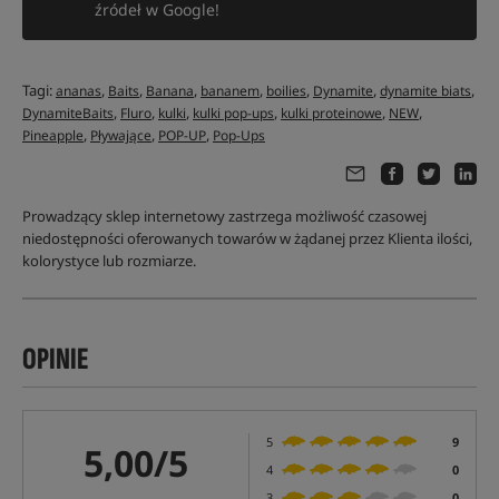
źródeł w Google!
Tagi:
,
,
,
,
,
,
,
ananas
Baits
Banana
bananem
boilies
Dynamite
dynamite biats
,
,
,
,
,
,
DynamiteBaits
Fluro
kulki
kulki pop-ups
kulki proteinowe
NEW
,
,
,
Pineapple
Pływające
POP-UP
Pop-Ups
Prowadzący sklep internetowy zastrzega możliwość czasowej
niedostępności oferowanych towarów w żądanej przez Klienta ilości,
kolorystyce lub rozmiarze.
OPINIE
5
9
5,00/5
4
0
3
0