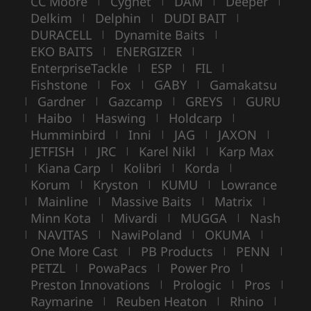
CC Moore
Cygnet
DAM
Deeper
|
|
|
|
Delkim
Delphin
DUDI BAIT
|
|
|
DURACELL
Dynamite Baits
|
|
EKO BAITS
ENERGIZER
|
|
EnterpriseTackle
ESP
FIL
|
|
|
Fishstone
Fox
GABY
Gamakatsu
|
|
|
Gardner
Gazcamp
GREYS
GURU
|
|
|
|
Haibo
Haswing
Holdcarp
|
|
|
|
Humminbird
Inni
JAG
JAXON
|
|
|
|
JETFISH
JRC
Karel Nikl
Karp Max
|
|
|
Kiana Carp
Kolibri
Korda
|
|
|
|
Korum
Kryston
KUMU
Lowrance
|
|
|
Mainline
Massive Baits
Matrix
|
|
|
|
Minn Kota
Mivardi
MUGGA
Nash
|
|
|
NAVITAS
NawiPoland
OKUMA
|
|
|
|
One More Cast
PB Products
PENN
|
|
|
PETZL
PowaPacs
Power Pro
|
|
|
Preston Innovations
Prologic
Pros
|
|
|
Raymarine
Reuben Heaton
Rhino
|
|
|