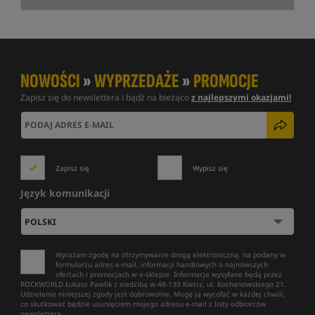
NOWOŚCI
»
WYPRZEDAŻE
»
PROMOCJE
Zapisz się do newslettera i bądź na bieżąco
z najlepszymi okazjami!
Zapisz się
Wypisz się
Język komunikacji
Wyrażam zgodę na otrzymywanie drogą elektroniczną, na podany w
formularzu adres e-mail, informacji handlowych o najnowszych
ofertach i promocjach w e-sklepie. Informacje wysyłane będą przez
ROCKWORLD Łukasz Pawlik z siedzibą w 48-130 Kietrz, ul. Kochanowskiego 21.
Udzielenie niniejszej zgody jest dobrowolne. Mogę ją wycofać w każdej chwili,
co skutkować będzie usunięciem mojego adresu e-mail z listy odbiorców
newslettera.