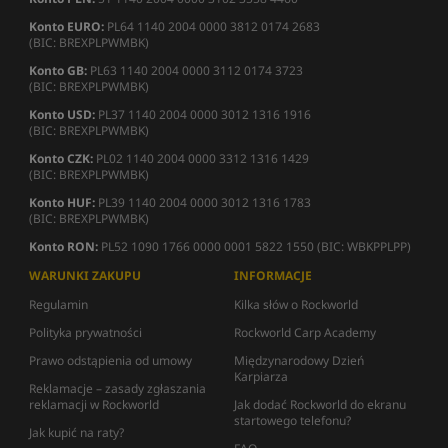
Konto EURO:
PL64 1140 2004 0000 3812 0174 2683
(BIC: BREXPLPWMBK)
Konto GB:
PL63 1140 2004 0000 3112 0174 3723
(BIC: BREXPLPWMBK)
Konto USD:
PL37 1140 2004 0000 3012 1316 1916
(BIC: BREXPLPWMBK)
Konto CZK:
PL02 1140 2004 0000 3312 1316 1429
(BIC: BREXPLPWMBK)
Konto HUF:
PL39 1140 2004 0000 3012 1316 1783
(BIC: BREXPLPWMBK)
Konto RON:
PL52 1090 1766 0000 0001 5822 1550 (BIC: WBKPPLPP)
WARUNKI ZAKUPU
INFORMACJE
Regulamin
Kilka słów o Rockworld
Polityka prywatności
Rockworld Carp Academy
Prawo odstąpienia od umowy
Międzynarodowy Dzień
Karpiarza
Reklamacje – zasady zgłaszania
reklamacji w Rockworld
Jak dodać Rockworld do ekranu
startowego telefonu?
Jak kupić na raty?