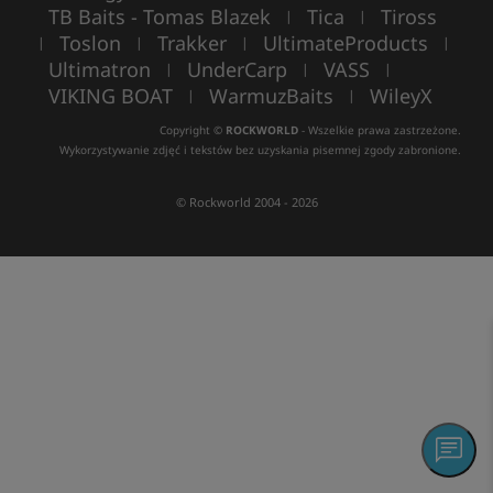
TB Baits - Tomas Blazek
Tica
Tiross
|
|
Toslon
Trakker
UltimateProducts
|
|
|
|
Ultimatron
UnderCarp
VASS
|
|
|
VIKING BOAT
WarmuzBaits
WileyX
|
|
Copyright ©
ROCKWORLD
- Wszelkie prawa zastrzeżone.
Wykorzystywanie zdjęć i tekstów bez uzyskania pisemnej zgody zabronione.
© Rockworld 2004 - 2026