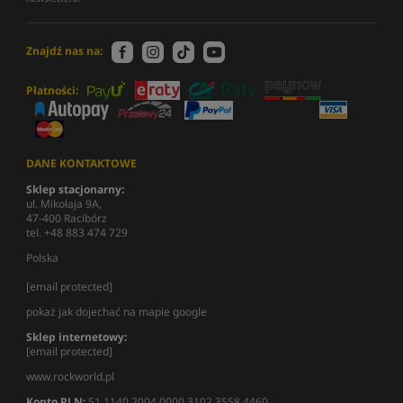
Znajdź nas na:
Płatności:
DANE KONTAKTOWE
Sklep stacjonarny:
ul. Mikołaja 9A,
47-400 Racibórz
tel. +48 883 474 729
Polska
[email protected]
pokaż jak dojechać na mapie google
Sklep internetowy:
[email protected]
www.rockworld.pl
Konto PLN:
51 1140 2004 0000 3102 3558 4460