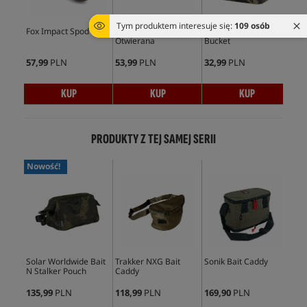
Tym produktem interesuje się:
109 osób
Fox Impact Spod
SPOMB Midi - Rakieta
Korda Compac Kamo
Spo
Otwierana
Bucket
57,99
PLN
53,99
PLN
32,99
PLN
6,4
KUP
KUP
KUP
PRODUKTY Z TEJ SAMEJ SERII
Nowość!
Solar Worldwide Bait
Trakker NXG Bait
Sonik Bait Caddy
Miv
N Stalker Pouch
Caddy
(Ba
135,99
PLN
118,99
PLN
169,90
PLN
47,