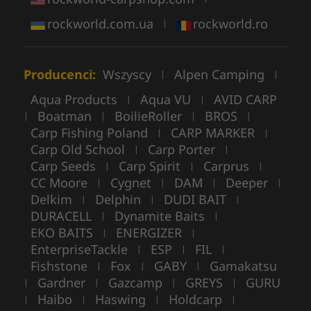
rockworld.com.ua
rockworld.ro
|
Producenci:
Wszyscy
Alpen Camping
|
|
Aqua Products
Aqua VU
AVID CARP
|
|
Boatman
BoilieRoller
BROS
|
|
|
|
Carp Fishing Poland
CARP MARKER
|
|
Carp Old School
Carp Porter
|
|
Carp Seeds
Carp Spirit
Carprus
|
|
|
CC Moore
Cygnet
DAM
Deeper
|
|
|
|
Delkim
Delphin
DUDI BAIT
|
|
|
DURACELL
Dynamite Baits
|
|
EKO BAITS
ENERGIZER
|
|
EnterpriseTackle
ESP
FIL
|
|
|
Fishstone
Fox
GABY
Gamakatsu
|
|
|
Gardner
Gazcamp
GREYS
GURU
|
|
|
|
Haibo
Haswing
Holdcarp
|
|
|
|