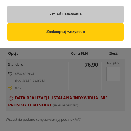
Zmień ustawienia
Zaakceptuj wszystkie
tylko produkty na
"naszym magazynie"
(część opcji mogła zostać ukryta przez wybrany sposób filtrowania)
Opcja
Cena PLN
Ilość
76.90
Podaj ilość:
Standard
MPN: M-WBCB
EAN: 8595712426283
0,69
DATA REALIZACJI USTALANA INDYWIDUALNIE,
PROSIMY O KONTAKT
[EMAIL PROTECTED]
Wszystkie podane ceny zawierają podatek VAT