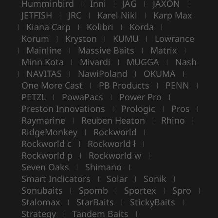
Humminbird
Inni
JAG
JAXON
|
|
|
|
JETFISH
JRC
Karel Nikl
Karp Max
|
|
|
Kiana Carp
Kolibri
Korda
|
|
|
|
Korum
Kryston
KUMU
Lowrance
|
|
|
Mainline
Massive Baits
Matrix
|
|
|
|
Minn Kota
Mivardi
MUGGA
Nash
|
|
|
NAVITAS
NawiPoland
OKUMA
|
|
|
|
One More Cast
PB Products
PENN
|
|
|
PETZL
PowaPacs
Power Pro
|
|
|
Preston Innovations
Prologic
Pros
|
|
|
Raymarine
Reuben Heaton
Rhino
|
|
|
RidgeMonkey
Rockworld
|
|
Rockworld c
Rockworld ł
|
|
Rockworld p
Rockworld w
|
|
Seven Oaks
Shimano
|
|
Smart Indicators
Solar
Sonik
|
|
|
Sonubaits
Spomb
Sportex
Spro
|
|
|
|
Stalomax
StarBaits
StickyBaits
|
|
|
Strategy
Tandem Baits
|
|