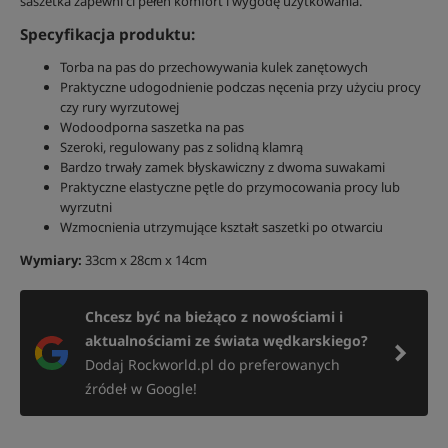
saszetka zapewni ci pełen komfort i wygodę użytkowania.
Specyfikacja produktu:
Torba na pas do przechowywania kulek zanętowych
Praktyczne udogodnienie podczas nęcenia przy użyciu procy
czy rury wyrzutowej
Wodoodporna saszetka na pas
Szeroki, regulowany pas z solidną klamrą
Bardzo trwały zamek błyskawiczny z dwoma suwakami
Praktyczne elastyczne pętle do przymocowania procy lub
wyrzutni
Wzmocnienia utrzymujące kształt saszetki po otwarciu
Wymiary:
33cm x 28cm x 14cm
Chcesz być na bieżąco z nowościami i
aktualnościami ze świata wędkarskiego?
Dodaj Rockworld.pl do preferowanych
źródeł w Google!