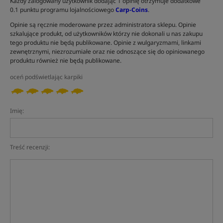
Każdy zalogowany użytkownik dodając 1 opinię otrzymuje dodatkowe
0.1 punktu programu lojalnościowego
Carp-Coins
.
Opinie są ręcznie moderowane przez administratora sklepu. Opinie
szkalujące produkt, od użytkowników którzy nie dokonali u nas zakupu
tego produktu nie będą publikowane. Opinie z wulgaryzmami, linkami
zewnętrznymi, niezrozumiałe oraz nie odnoszące się do opiniowanego
produktu również nie będą publikowane.
oceń podświetlając karpiki
Imię:
Treść recenzji: