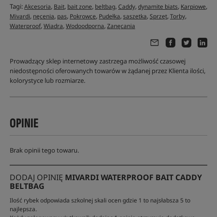
Tagi:
,
,
,
,
,
,
,
Akcesoria
Bait
bait zone
beltbag
Caddy
dynamite biats
Karpiowe
,
,
,
,
,
,
,
,
Mivardi
nęcenia
pas
Pokrowce
Pudełka
saszetka
Sprzęt
Torby
,
,
,
Waterproof
Wiadra
Wodoodporna
Zanęcania
Prowadzący sklep internetowy zastrzega możliwość czasowej
niedostępności oferowanych towarów w żądanej przez Klienta ilości,
kolorystyce lub rozmiarze.
OPINIE
Brak opinii tego towaru.
DODAJ OPINIĘ
MIVARDI WATERPROOF BAIT CADDY
BELTBAG
Ilość rybek odpowiada szkolnej skali ocen gdzie 1 to najsłabsza 5 to
najlepsza.