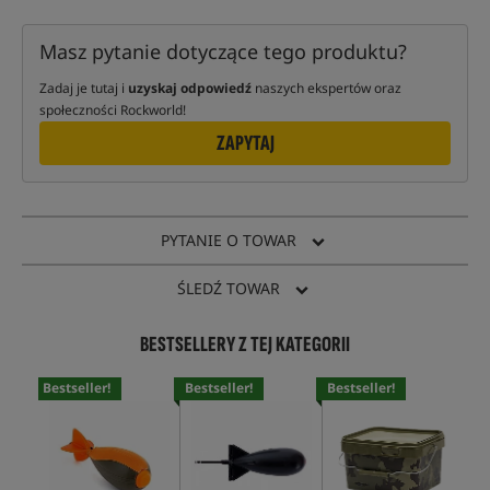
Masz pytanie dotyczące tego produktu?
Zadaj je tutaj i
uzyskaj odpowiedź
naszych ekspertów oraz
społeczności Rockworld!
ZAPYTAJ
PYTANIE O TOWAR
ŚLEDŹ TOWAR
BESTSELLERY Z TEJ KATEGORII
Bestseller!
Bestseller!
Bestseller!
Bes