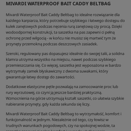
MIVARDI WATERPROOF BAIT CADDY BELTBAG
Mivardi Waterproof Bait Caddy Beltbag to idealne rozwiązanie dla
każdego karpiarza, który potrzebuje szybkiego i łatwego dostępu do
kulek zanętowych podczas nęcenia rurą zanętową czy procą. Dzięki
wodoodpornej konstrukcji, ta saszetka na pas zapewni ci pełną
ochronę przed wilgocią - w końcu nie musisz się martwić tym że
przynęty przemokną podczas deszczowych zasiadek.
Szeroki, regulowany pas dopasujesz idealnie do swojej talii, a solidna
klamra utrzyma wszystko na miejscu, nawet podczas szybkiego
przemieszczania się. Co więcej, saszetka jest wyposażona w bardzo
wytrzymały zamek błyskawiczny z dwoma suwakami, który
gwarantuje łatwy dostęp do zawartości.
Dodatkowe elastyczne pętle pozwalają na zamocowanie proc lub
rury wyrzutowej, co czyni ją jeszcze bardziej praktyczną.
Wzmocnienia na górze utrzymują kształt saszetki, co ułatwia szybkie
nabieranie przynęty, gdy każda sekunda się liczy.
Mivardi Waterproof Bait Caddy Beltbag to wytrzymałość, komfort i
funkcjonalność w jednym. Niezależnie od tego, czy łowisz w
trudnych warunkach pogodowych, czy na spokojnej wodzie, ta