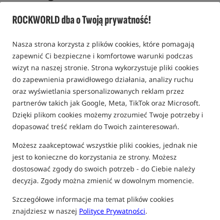
Wodoodporna saszetka na pas /
Mivardi
ROCKWORLD dba o Twoją prywatność!
0,0
0 opinii
Nasza strona korzysta z plików cookies, które pomagają
zapewnić Ci bezpieczne i komfortowe warunki podczas
Bestseller!
wizyt na naszej stronie. Strona wykorzystuje pliki cookies
do zapewnienia prawidłowego działania, analizy ruchu
oraz wyświetlania spersonalizowanych reklam przez
partnerów takich jak Google, Meta, TikTok oraz Microsoft.
Dzięki plikom cookies możemy zrozumieć Twoje potrzeby i
dopasować treść reklam do Twoich zainteresowań.
Możesz zaakceptować wszystkie pliki cookies, jednak nie
jest to konieczne do korzystania ze strony. Możesz
dostosować zgody do swoich potrzeb - do Ciebie należy
decyzja. Zgody można zmienić w dowolnym momencie.
Szczegółowe informacje ma temat plików cookies
znajdziesz w naszej
Polityce Prywatności
.