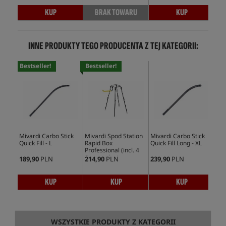
KUP
BRAK TOWARU
KUP
INNE PRODUKTY TEGO PRODUCENTA Z TEJ KATEGORII:
Bestseller!
Bestseller!
Mivardi Carbo Stick
Mivardi Spod Station
Mivardi Carbo Stick
Miv
Quick Fill - L
Rapid Box
Quick Fill Long - XL
Quic
Professional (incl. 4
Stormpoles)
189,90
PLN
214,90
PLN
239,90
PLN
204
KUP
KUP
KUP
WSZYSTKIE PRODUKTY Z KATEGORII